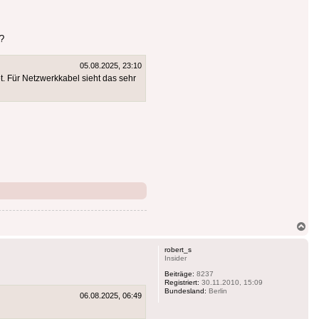
?
05.08.2025, 23:10
. Für Netzwerkkabel sieht das sehr
Na
ob
robert_s
Insider
Beiträge:
8237
Registriert:
30.11.2010, 15:09
Bundesland:
Berlin
06.08.2025, 06:49