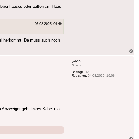
s Nebenhauses oder außen am Haus
06.08.2025, 06:49
abel herkommt. Da muss auch noch
Na
ob
yoh36
Newbie
Beiträge:
13
Registriert:
04.08.2025, 19:09
Abzweiger geht linkes Kabel u.a.
Na