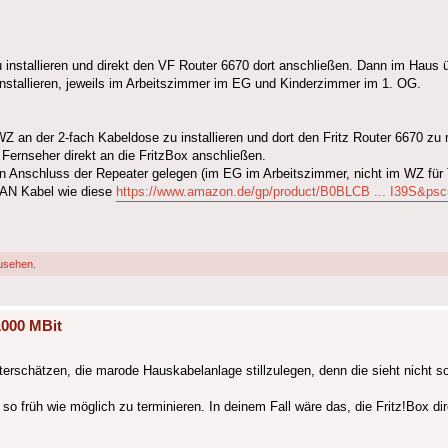
installieren und direkt den VF Router 6670 dort anschließen. Dann im Haus übe
installieren, jeweils im Arbeitszimmer im EG und Kinderzimmer im 1. OG.
Z an der 2-fach Kabeldose zu installieren und dort den Fritz Router 6670 zu 
 Fernseher direkt an die FritzBox anschließen.
n Anschluss der Repeater gelegen (im EG im Arbeitszimmer, nicht im WZ für
LAN Kabel wie diese
https://www.amazon.de/gp/product/B0BLCB ... I39S&ps
usehen.
1000 MBit
erschätzen, die marode Hauskabelanlage stillzulegen, denn die sieht nicht s
 so früh wie möglich zu terminieren. In deinem Fall wäre das, die Fritz!Box 