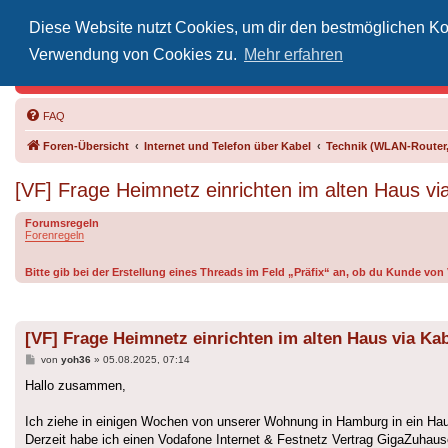
Diese Website nutzt Cookies, um dir den bestmöglichen Kom
Inoff
Verwendung von Cookies zu.
Mehr erfahren
Der Treffp
FAQ
Foren-Übersicht
Internet und Telefon über Kabel
Technik (WLAN-Router,
[VF] Frage Heimnetz einrichten im alten Haus vi
Forumsregeln
Forenregeln
Bitte gib bei der Erstellung eines Threads im Feld „Präfix“ an, ob du Kunde vo
[VF] Frage Heimnetz einrichten im alten Haus via Ka
Beitrag
von
yoh36
»
05.08.2025, 07:14
Hallo zusammen,
Ich ziehe in einigen Wochen von unserer Wohnung in Hamburg in ein Hau
Derzeit habe ich einen Vodafone Internet & Festnetz Vertrag GigaZuhau