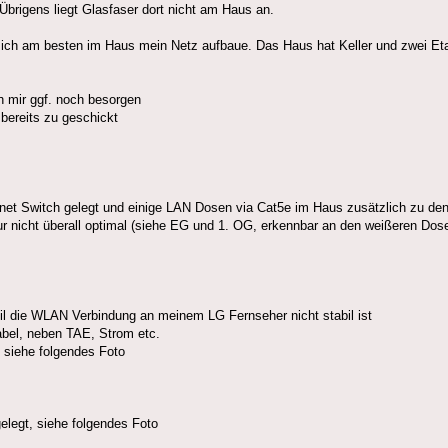
Übrigens liegt Glasfaser dort nicht am Haus an.
wie ich am besten im Haus mein Netz aufbaue. Das Haus hat Keller und zwei E
 mir ggf. noch besorgen
bereits zu geschickt
n Allnet Switch gelegt und einige LAN Dosen via Cat5e im Haus zusätzlich zu d
ur nicht überall optimal (siehe EG und 1. OG, erkennbar an den weißeren Dos
il die WLAN Verbindung an meinem LG Fernseher nicht stabil ist
abel, neben TAE, Strom etc.
 siehe folgendes Foto
elegt, siehe folgendes Foto