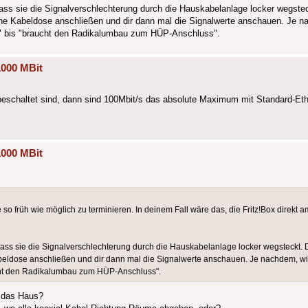
dass sie die Signalverschlechterung durch die Hauskabelanlage locker wegstec
ene Kabeldose anschließen und dir dann mal die Signalwerte anschauen. Je n
en" bis "braucht den Radikalumbau zum HÜP-Anschluss".
1000 MBit
eschaltet sind, dann sind 100Mbit/s das absolute Maximum mit Standard-Eth
1000 MBit
 so früh wie möglich zu terminieren. In deinem Fall wäre das, die Fritz!Box direkt
dass sie die Signalverschlechterung durch die Hauskabelanlage locker wegsteckt. D
eldose anschließen und dir dann mal die Signalwerte anschauen. Je nachdem, wie g
ucht den Radikalumbau zum HÜP-Anschluss".
n das Haus?