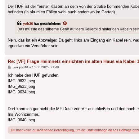
Der HÜP ist der "erste" Kasten an dem von der Straße kommenden Kabel
befinden (in skurrilen Fällen wohl auch anderswo im Garten).
yoh36
hat geschrieben:
Das müsste das silberne Gerät auf dem Kellerbild hinter den Kabeln se
Nein, das ist ein Abzweiger. Da geht links am Eingang ein Kabel rein,
irgendwo ein Verstärker sein.
Re: [VF] Frage Heimnetz einrichten im alten Haus via Kabel 
Beitrag
von
yoh36
»
13.08.2025, 21:40
Ich habe den HUP gefunden.
IMG_9632.jpeg
IMG_9633.jpeg
IMG_9634.jpeg
Dort kann ich gar nicht die MF Dose von VF anschließen und demnach 
Ins Wohnzimmer.
IMG_9640.jpeg
Du hast keine ausreichende Berechtigung, um die Dateianhänge dieses Beitrags anz