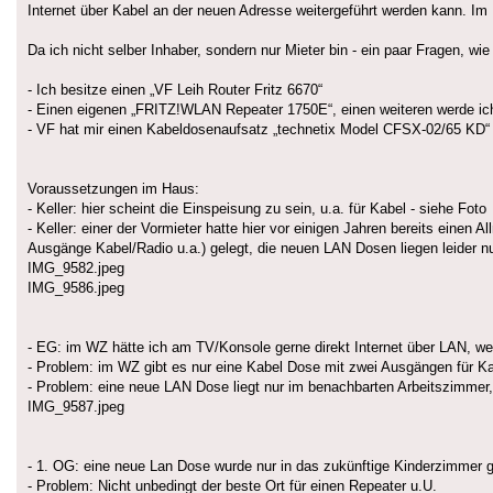
Internet über Kabel an der neuen Adresse weitergeführt werden kann. Im 
Da ich nicht selber Inhaber, sondern nur Mieter bin - ein paar Fragen, 
- Ich besitze einen „VF Leih Router Fritz 6670“
- Einen eigenen „FRITZ!WLAN Repeater 1750E“, einen weiteren werde ich
- VF hat mir einen Kabeldosenaufsatz „technetix Model CFSX-02/65 KD“ 
Voraussetzungen im Haus:
- Keller: hier scheint die Einspeisung zu sein, u.a. für Kabel - siehe Foto
- Keller: einer der Vormieter hatte hier vor einigen Jahren bereits eine
Ausgänge Kabel/Radio u.a.) gelegt, die neuen LAN Dosen liegen leider n
IMG_9582.jpeg
IMG_9586.jpeg
- EG: im WZ hätte ich am TV/Konsole gerne direkt Internet über LAN, we
- Problem: im WZ gibt es nur eine Kabel Dose mit zwei Ausgängen für K
- Problem: eine neue LAN Dose liegt nur im benachbarten Arbeitszimmer,
IMG_9587.jpeg
- 1. OG: eine neue Lan Dose wurde nur in das zukünftige Kinderzimmer g
- Problem: Nicht unbedingt der beste Ort für einen Repeater u.U.