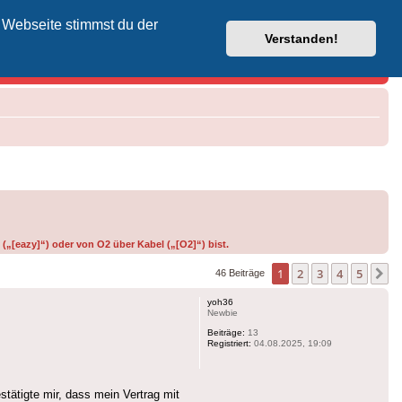
 Webseite stimmst du der
Vodafone-Kabel-Helpdesk
Verstanden!
(„[eazy]“) oder von O2 über Kabel („[O2]“) bist.
1
2
3
4
5
N
46 Beiträge
yoh36
Newbie
Beiträge:
13
Registriert:
04.08.2025, 19:09
ätigte mir, dass mein Vertrag mit