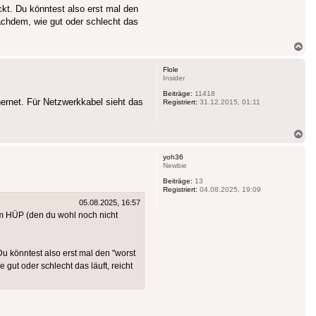
kt. Du könntest also erst mal den
achdem, wie gut oder schlecht das
Na
ob
Flole
Insider
Beiträge:
11418
ernet. Für Netzwerkkabel sieht das
Registriert:
31.12.2015, 01:11
Na
ob
yoh36
Newbie
Beiträge:
13
Registriert:
04.08.2025, 19:09
05.08.2025, 16:57
 am HÜP (den du wohl noch nicht
u könntest also erst mal den "worst
ut oder schlecht das läuft, reicht