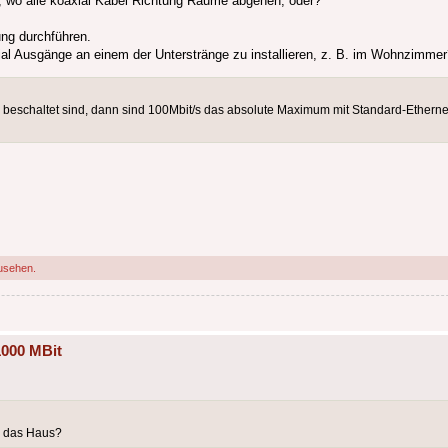
n, wo alle koaxial Kabel Richtung Räume abgehen, oder?
ng durchführen.
al Ausgänge an einem der Unterstränge zu installieren, z. B. im Wohnzimmer
beschaltet sind, dann sind 100Mbit/s das absolute Maximum mit Standard-Ethernet
usehen.
1000 MBit
n das Haus?