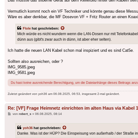
Das müsste das silberne Gerät auf dem Kellerbild hinter den Kabeln sei
Vermutlich kommt noch ein VF Techniker und könnte genau diese Messu
Wäre es aber denkbar, die MF Dosevon VF + Fritz Router an einen Koaxi
Flole
hat geschrieben:
Mich würde es nicht wundern wenn die LAN-Dosen nur mit Telefonkabel 
dünn aus (gibt's zwar auch in dünn, ist aber eher selten).
Ich hatte die neuen LAN Kabel schon mal inspiziert und es sind Cat5e.
Sollten also ausreichen, oder ?
IMG_9585.jpeg
IMG_9581.jpeg
Du hast keine ausreichende Berechtigung, um die Dateianhänge dieses Beitrags anz
Zuletzt geändert von
yoh36
am 06.08.2025, 06:53, insgesamt 2-mal geändert.
Re: [VF] Frage Heimnetz einrichten im alten Haus via Kabel 
Beitrag
von
robert_s
»
06.08.2025, 08:14
yoh36
hat geschrieben:
Danke. Was ist der HÜP? Die Einspeisung von außerhalb / der Straße i