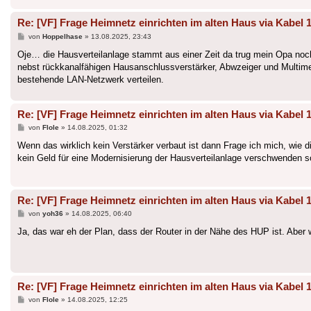
Re: [VF] Frage Heimnetz einrichten im alten Haus via Kabel 
Beitrag
von
Hoppelhase
»
13.08.2025, 23:43
Oje… die Hausverteilanlage stammt aus einer Zeit da trug mein Opa no
nebst rückkanalfähigen Hausanschlussverstärker, Abwzeiger und Multime
bestehende LAN-Netzwerk verteilen.
Re: [VF] Frage Heimnetz einrichten im alten Haus via Kabel 
Beitrag
von
Flole
»
14.08.2025, 01:32
Wenn das wirklich kein Verstärker verbaut ist dann Frage ich mich, wie d
kein Geld für eine Modernisierung der Hausverteilanlage verschwenden
Re: [VF] Frage Heimnetz einrichten im alten Haus via Kabel 
Beitrag
von
yoh36
»
14.08.2025, 06:40
Ja, das war eh der Plan, dass der Router in der Nähe des HUP ist. Aber
Re: [VF] Frage Heimnetz einrichten im alten Haus via Kabel 
Beitrag
von
Flole
»
14.08.2025, 12:25