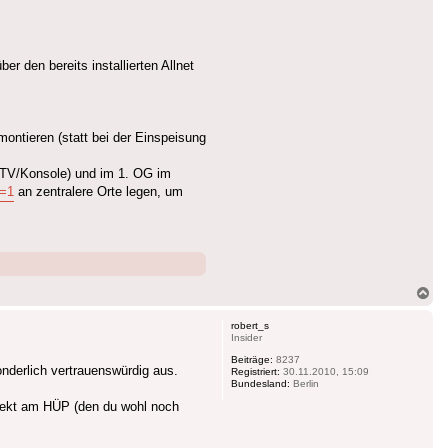
r den bereits installierten Allnet
montieren (statt bei der Einspeisung
 TV/Konsole) und im 1. OG im
c=1
an zentralere Orte legen, um
Na
ob
robert_s
Insider
Beiträge:
8237
onderlich vertrauenswürdig aus.
Registriert:
30.11.2010, 15:09
Bundesland:
Berlin
direkt am HÜP (den du wohl noch