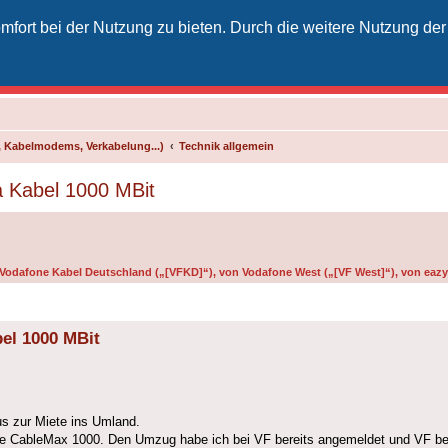
fort bei der Nutzung zu bieten. Durch die weitere Nutzung der
izielles Vodafone-Kabel-Forum
unkt für Kabelkunden von Vodafone - von Kunden für Kunden
 Kabelmodems, Verkabelung...)
Technik allgemein
a Kabel 1000 MBit
n Vodafone Kabel Deutschland („[VFKD]“), von Vodafone West („[VF West]“), von eazy 
bel 1000 MBit
s zur Miete ins Umland.
se CableMax 1000. Den Umzug habe ich bei VF bereits angemeldet und VF best