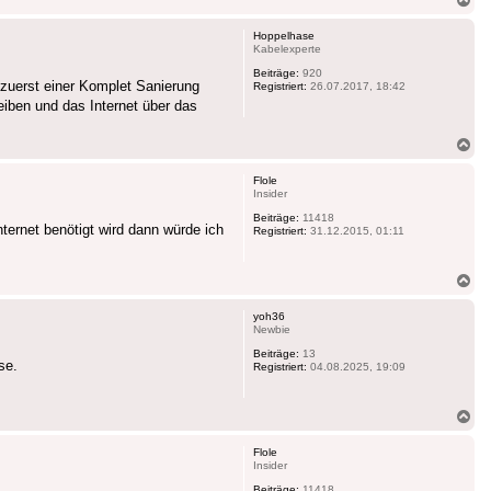
ob
Hoppelhase
Kabelexperte
Beiträge:
920
zuerst einer Komplet Sanierung
Registriert:
26.07.2017, 18:42
iben und das Internet über das
Na
ob
Flole
Insider
Beiträge:
11418
nternet benötigt wird dann würde ich
Registriert:
31.12.2015, 01:11
Na
ob
yoh36
Newbie
Beiträge:
13
se.
Registriert:
04.08.2025, 19:09
Na
ob
Flole
Insider
Beiträge:
11418