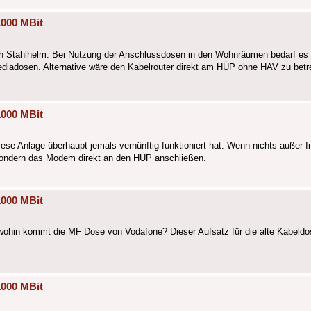
1000 MBit
ch Stahlhelm. Bei Nutzung der Anschlussdosen in den Wohnräumen bedarf es 
diadosen. Alternative wäre den Kabelrouter direkt am HÜP ohne HAV zu betre
1000 MBit
iese Anlage überhaupt jemals vernünftig funktioniert hat. Wenn nichts außer I
 sondern das Modem direkt an den HÜP anschließen.
1000 MBit
 wohin kommt die MF Dose von Vodafone? Dieser Aufsatz für die alte Kabeldo
1000 MBit