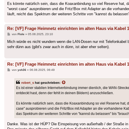
Es könnte natürlich sein, dass die Koaxanbindung so viel Reserve hat, 
"worst case" ausprobieren und die Fritz!Box mit Adapter an die vorhand
läuft, reicht das Spektrum der weiteren Schritte von "kannst du belass
Re: [VF] Frage Heimnetz einrichten im alten Haus via Kabel 
Beitrag
von
Flole
»
05.08.2025, 23:10
Mich würde es nicht wundern wenn die LAN-Dosen nur mit Telefonkabel b
sehr dünn aus (gibt's zwar auch in dünn, ist aber eher selten).
Re: [VF] Frage Heimnetz einrichten im alten Haus via Kabel 
Beitrag
von
yoh36
»
06.08.2025, 06:49
robert_s
hat geschrieben:
Es ist einer stabilen Internetverbindung immer dienlich, die WAN-Strecke
entdeckt hast, denn der fehlt in deinen Bildern) anzuschließen.
Es könnte natürlich sein, dass die Koaxanbindung so viel Reserve hat, 
case" ausprobieren und die Fritz!Box mit Adapter an die vorhandene Kab
das Spektrum der weiteren Schritte von "kannst du belassen" bis "bra
Danke. Was ist der HÜP? Die Einspeisung von außerhalb / der Straße i