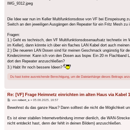
IMG_9312.jpeg
Die Idee war nun im Keller Multifunktionsdose von VF bei Einspeisung zu 
Switch an den jeweiligen Ausgängen den Repeater für ein Fritz Mesh zu 
Fragen:
1.) Geht es technisch, den VF Multifunktionsdosenaufsatz technetix im W
im Keller), dann könnte ich über ein flaches LAN Kabel dort auch meinen
2.) Die neueren LAN Dosen sind für meinen Geschmack ungünstig für de
Kinderzimmer. Kann ich von den Dosen aus bspw. Ein 20 m Flachband 
dort den Repeater anzuschließen?
3.) Habt Ihr noch bessere Ideen?
Du hast keine ausreichende Berechtigung, um die Dateianhänge dieses Beitrags anz
Re: [VF] Frage Heimnetz einrichten im alten Haus via Kabel 
Beitrag
von
robert_s
»
05.08.2025, 16:57
Bewohnst du das ganze Haus? Dann solltest die nicht die Möglichkeit unt
Es ist einer stabilen Internetverbindung immer dienlich, die WAN-Strecke
nicht entdeckt hast, denn der fehlt in deinen Bildern) anzuschließen.