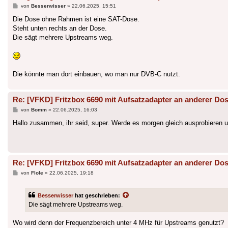
Beitrag
von
Besserwisser
»
22.06.2025, 15:51
Die Dose ohne Rahmen ist eine SAT-Dose.
Steht unten rechts an der Dose.
Die sägt mehrere Upstreams weg.
Die könnte man dort einbauen, wo man nur DVB-C nutzt.
Re: [VFKD] Fritzbox 6690 mit Aufsatzadapter an anderer Do
Beitrag
von
Bomm
»
22.06.2025, 16:03
Hallo zusammen, ihr seid, super. Werde es morgen gleich ausprobieren u
Re: [VFKD] Fritzbox 6690 mit Aufsatzadapter an anderer Do
Beitrag
von
Flole
»
22.06.2025, 19:18
Besserwisser
hat geschrieben:
Die sägt mehrere Upstreams weg.
Wo wird denn der Frequenzbereich unter 4 MHz für Upstreams genutzt?