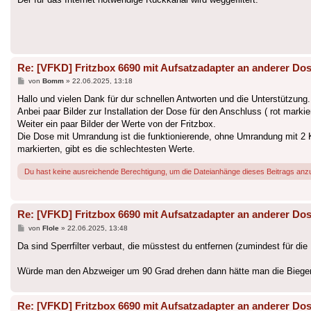
Re: [VFKD] Fritzbox 6690 mit Aufsatzadapter an anderer Do
Beitrag
von
Bomm
»
22.06.2025, 13:18
Hallo und vielen Dank für dur schnellen Antworten und die Unterstützung.
Anbei paar Bilder zur Installation der Dose für den Anschluss ( rot markier
Weiter ein paar Bilder der Werte von der Fritzbox.
Die Dose mit Umrandung ist die funktionierende, ohne Umrandung mit 2 Ka
markierten, gibt es die schlechtesten Werte.
Du hast keine ausreichende Berechtigung, um die Dateianhänge dieses Beitrags anz
Re: [VFKD] Fritzbox 6690 mit Aufsatzadapter an anderer Do
Beitrag
von
Flole
»
22.06.2025, 13:48
Da sind Sperrfilter verbaut, die müsstest du entfernen (zumindest für die 
Würde man den Abzweiger um 90 Grad drehen dann hätte man die Biegerad
Re: [VFKD] Fritzbox 6690 mit Aufsatzadapter an anderer Do