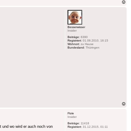
Na
ob
Besserwisser
Insider
Beiträge:
6390
Registriert:
01.08.2010, 16:15
Wohnort:
zu Hause
Bundesland:
Thüringen
Na
ob
Flole
Insider
Beiträge:
11418
t und wo wird er auch noch von
Registriert:
31.12.2015, 01:11