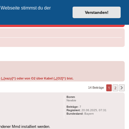
 Webseite stimmst du der
Vodafone-Kabel-Helpdesk
Verstanden!
(„[eazy]“) oder von O2 über Kabel („[O2]“) bist.
1
2
N
14 Beiträge
Bomm
Newbie
Beiträge:
7
Registriert:
20.06.2025, 07:31
Bundesland:
Bayern
ndener Mmd installiert werden.