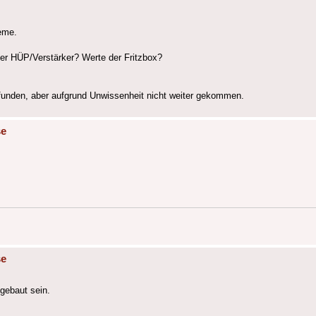
eme.
der HÜP/Verstärker? Werte der Fritzbox?
efunden, aber aufgrund Unwissenheit nicht weiter gekommen.
se
se
gebaut sein.