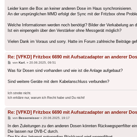
Leider kann die Box an keiner anderen Dose im Haus synchronisieren.
An der ursprünglichen MMD erfolgt der Sync mit der Fritzbox ohne Probl
Welche Informationen werden noch benötigt? Bilder der Verkabelung an 
Ist ein einpengeln über den Verstärker ohne Messgerät möglich?
Vielen Dank im Voraus und sorry. Hatte im Forum zahlreiche Beiträge g
Re: [VFKD] Fritzbox 6690 mit Aufsatzadapter an anderer Do
Beitrag
von
Karl.
»
20.06.2025, 09:51
Was für Dosen sind vorhanden und wie ist die Anlage aufgebaut?
Sind weitere Geräte mit dem Kabelanschluss verbunden?
Ich streite nicht.
Ich erkläre nur, warum ich Recht habe und Du nicht!
Re: [VFKD] Fritzbox 6690 mit Aufsatzadapter an anderer Do
Beitrag
von
Besserwisser
»
20.06.2025, 19:17
In den Zuleitungen zu den anderen Dosen könnten Rückwegsperrfilter ein
Die lassen nur DVB-C durch.
Der für das Internet notwendige Rückkanal wird weggefiltert.