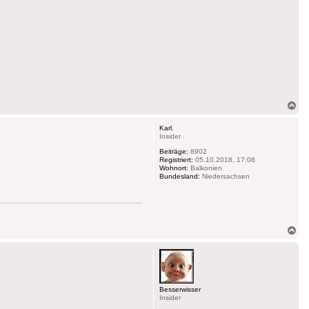
Na
ob
Karl.
Insider
Beiträge:
8902
Registriert:
05.10.2018, 17:08
Wohnort:
Balkonien
Bundesland:
Niedersachsen
Na
ob
Besserwisser
Insider