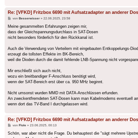
Re: [VFKD] Fritzbox 6690 mit Aufsatzadapter an anderer Do
Beitrag
von
Besserwisser
»
22.06.2025, 23:58
Meine gesammelten Erfahrungen zeigen mir,
dass der Gleichspannungsdurchlass in SAT-Dosen
nicht besonders förderlich für den Rückkanal ist.
Auch die Verwendung von Verteilern mit eingebauten Entkoppelungs-Diod
erzeugt die tollsten Effekte im BK-Bereich,
weil die Dioden durch die damit fehlende LNB-Spannung nicht vorgespan
Mir erschließt sich auch nicht,
wozu ein breitbandiger F-Anschluss benötigt wird,
wenn der SAT-Bereich erst über ca. 950 MHz beginnt.
Nicht umsonst wurden MMD mit DATA-Anschlüssen erfunden.
An zweckentfremdeten SAT-Dosen kann man Kabelmodems eventuell am
wenn dort das TV-Band I durchgelassen wird.
Re: [VFKD] Fritzbox 6690 mit Aufsatzadapter an anderer Do
Beitrag
von
Flole
»
23.06.2025, 00:13
Schön, war aber nicht die Frage. Du behauptest die "sägt mehrere Upstr