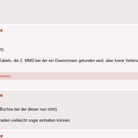
se
t).
beln, die 2. MMD bei der ein Downstream gefunden wird, aber keine Verbindun
usehen.
se
Buchse bei der dieser nun stört).
ien vielleicht sogar einhalten können.
se