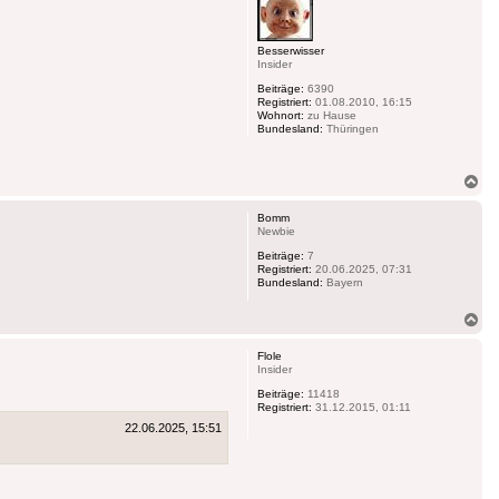
Besserwisser
Insider
Beiträge:
6390
Registriert:
01.08.2010, 16:15
Wohnort:
zu Hause
Bundesland:
Thüringen
Na
ob
Bomm
Newbie
Beiträge:
7
Registriert:
20.06.2025, 07:31
Bundesland:
Bayern
Na
ob
Flole
Insider
Beiträge:
11418
Registriert:
31.12.2015, 01:11
22.06.2025, 15:51