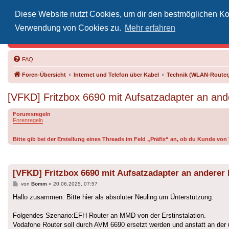
Diese Website nutzt Cookies, um dir den bestmöglichen Kom
Inoff
Verwendung von Cookies zu.
Mehr erfahren
Der Treffp
FAQ
Foren-Übersicht
Internet und Telefon über Kabel
Technik (WLAN-Router,
[VFKD] Fritzbox 6690 mit Aufsatzadapter an an
Forumsregeln
Forenregeln
Bitte gib bei der Erstellung eines Threads im Feld „Präfix“ an, ob du Kunde vo
[VFKD] Fritzbox 6690 mit Aufsatzadapter an anderer
Beitrag
von
Bomm
»
20.06.2025, 07:57
Hallo zusammen. Bitte hier als absoluter Neuling um Ünterstützung.
Folgendes Szenario:EFH Router an MMD von der Erstinstalation.
Vodafone Router soll durch AVM 6690 ersetzt werden und anstatt an der 