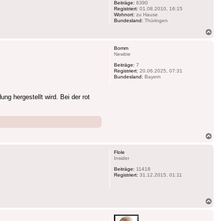
Beiträge:
6390
Registriert:
01.08.2010, 16:15
Wohnort:
zu Hause
Bundesland:
Thüringen
Na
ob
Bomm
Newbie
Beiträge:
7
Registriert:
20.06.2025, 07:31
Bundesland:
Bayern
g hergestellt wird. Bei der rot
Na
ob
Flole
Insider
Beiträge:
11418
Registriert:
31.12.2015, 01:11
Na
ob