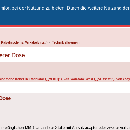
fort bei der Nutzung zu bieten. Durch die weitere Nutzung der
izielles Vodafone-Kabel-Forum
unkt für Kabelkunden von Vodafone - von Kunden für Kunden
 Kabelmodems, Verkabelung...)
Technik allgemein
derer Dose
n Vodafone Kabel Deutschland („[VFKD]“), von Vodafone West („[VF West]“), von eazy 
 Dose
ursprünglichen MMD, an anderer Stelle mit Aufsatzadapter oder zweiter vorha