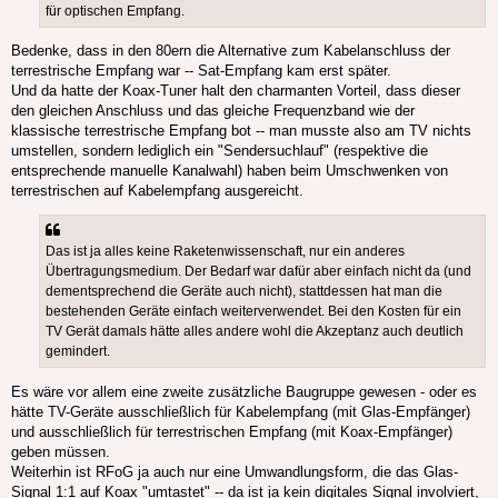
für optischen Empfang.
Bedenke, dass in den 80ern die Alternative zum Kabelanschluss der
terrestrische Empfang war -- Sat-Empfang kam erst später.
Und da hatte der Koax-Tuner halt den charmanten Vorteil, dass dieser
den gleichen Anschluss und das gleiche Frequenzband wie der
klassische terrestrische Empfang bot -- man musste also am TV nichts
umstellen, sondern lediglich ein "Sendersuchlauf" (respektive die
entsprechende manuelle Kanalwahl) haben beim Umschwenken von
terrestrischen auf Kabelempfang ausgereicht.
Das ist ja alles keine Raketenwissenschaft, nur ein anderes
Übertragungsmedium. Der Bedarf war dafür aber einfach nicht da (und
dementsprechend die Geräte auch nicht), stattdessen hat man die
bestehenden Geräte einfach weiterverwendet. Bei den Kosten für ein
TV Gerät damals hätte alles andere wohl die Akzeptanz auch deutlich
gemindert.
Es wäre vor allem eine zweite zusätzliche Baugruppe gewesen - oder es
hätte TV-Geräte ausschließlich für Kabelempfang (mit Glas-Empfänger)
und ausschließlich für terrestrischen Empfang (mit Koax-Empfänger)
geben müssen.
Weiterhin ist RFoG ja auch nur eine Umwandlungsform, die das Glas-
Signal 1:1 auf Koax "umtastet" -- da ist ja kein digitales Signal involviert,