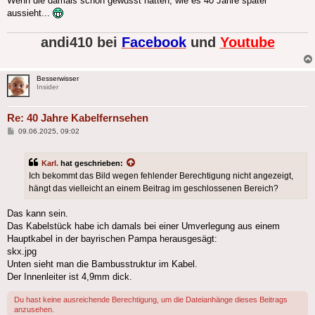
Wenn die damals schon gewusst hätten, wie es 40 Jahre später
aussieht...
andi410 bei
Facebook
und
Youtube
Besserwisser
Insider
Re: 40 Jahre Kabelfernsehen
Beitrag
09.06.2025, 09:02
Karl.
hat geschrieben:
Ich bekommt das Bild wegen fehlender Berechtigung nicht angezeigt,
hängt das vielleicht an einem Beitrag im geschlossenen Bereich?
Das kann sein.
Das Kabelstück habe ich damals bei einer Umverlegung aus einem
Hauptkabel in der bayrischen Pampa herausgesägt:
skx.jpg
Unten sieht man die Bambusstruktur im Kabel.
Der Innenleiter ist 4,9mm dick.
Du hast keine ausreichende Berechtigung, um die Dateianhänge dieses Beitrags
anzusehen.