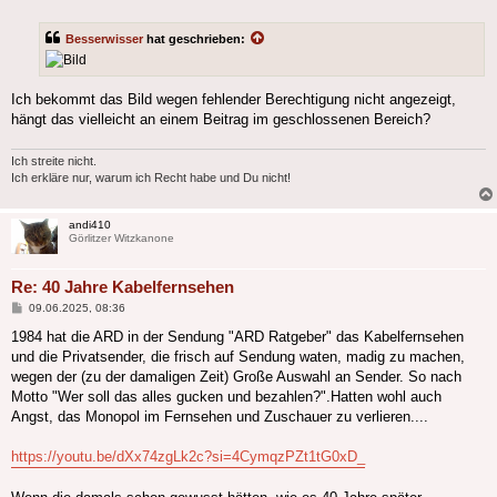
Besserwisser
hat geschrieben:
Ich bekommt das Bild wegen fehlender Berechtigung nicht angezeigt,
hängt das vielleicht an einem Beitrag im geschlossenen Bereich?
Ich streite nicht.
Ich erkläre nur, warum ich Recht habe und Du nicht!
andi410
Görlitzer Witzkanone
Re: 40 Jahre Kabelfernsehen
Beitrag
09.06.2025, 08:36
1984 hat die ARD in der Sendung "ARD Ratgeber" das Kabelfernsehen
und die Privatsender, die frisch auf Sendung waten, madig zu machen,
wegen der (zu der damaligen Zeit) Große Auswahl an Sender. So nach
Motto "Wer soll das alles gucken und bezahlen?".Hatten wohl auch
Angst, das Monopol im Fernsehen und Zuschauer zu verlieren....
https://youtu.be/dXx74zgLk2c?si=4CymqzPZt1tG0xD_