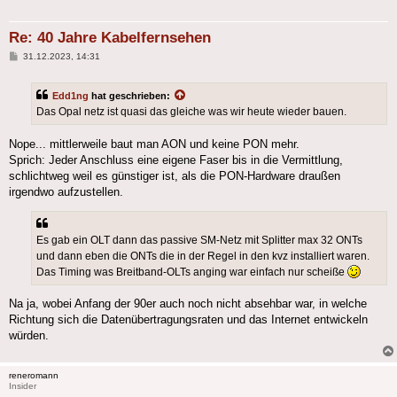
Re: 40 Jahre Kabelfernsehen
Beitrag
31.12.2023, 14:31
Edd1ng
hat geschrieben:
Das Opal netz ist quasi das gleiche was wir heute wieder bauen.
Nope... mittlerweile baut man AON und keine PON mehr.
Sprich: Jeder Anschluss eine eigene Faser bis in die Vermittlung,
schlichtweg weil es günstiger ist, als die PON-Hardware draußen
irgendwo aufzustellen.
Es gab ein OLT dann das passive SM-Netz mit Splitter max 32 ONTs
und dann eben die ONTs die in der Regel in den kvz installiert waren.
Das Timing was Breitband-OLTs anging war einfach nur scheiße
Na ja, wobei Anfang der 90er auch noch nicht absehbar war, in welche
Richtung sich die Datenübertragungsraten und das Internet entwickeln
würden.
reneromann
Insider