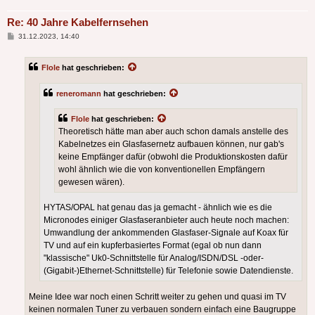
Re: 40 Jahre Kabelfernsehen
Beitrag
31.12.2023, 14:40
Flole
hat geschrieben:
reneromann
hat geschrieben:
Flole
hat geschrieben:
Theoretisch hätte man aber auch schon damals anstelle des
Kabelnetzes ein Glasfasernetz aufbauen können, nur gab's
keine Empfänger dafür (obwohl die Produktionskosten dafür
wohl ähnlich wie die von konventionellen Empfängern
gewesen wären).
HYTAS/OPAL hat genau das ja gemacht - ähnlich wie es die
Micronodes einiger Glasfaseranbieter auch heute noch machen:
Umwandlung der ankommenden Glasfaser-Signale auf Koax für
TV und auf ein kupferbasiertes Format (egal ob nun dann
"klassische" Uk0-Schnittstelle für Analog/ISDN/DSL -oder-
(Gigabit-)Ethernet-Schnittstelle) für Telefonie sowie Datendienste.
Meine Idee war noch einen Schritt weiter zu gehen und quasi im TV
keinen normalen Tuner zu verbauen sondern einfach eine Baugruppe