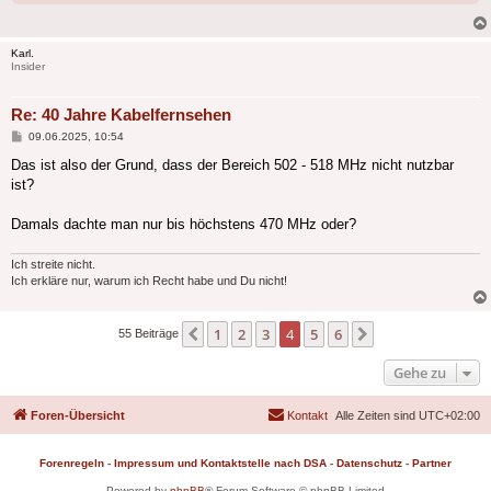
Karl.
Insider
Re: 40 Jahre Kabelfernsehen
Beitrag
09.06.2025, 10:54
Das ist also der Grund, dass der Bereich 502 - 518 MHz nicht nutzbar
ist?
Damals dachte man nur bis höchstens 470 MHz oder?
Ich streite nicht.
Ich erkläre nur, warum ich Recht habe und Du nicht!
1
2
3
4
5
6
Vorherige
Nächste
55 Beiträge
Gehe zu
Foren-Übersicht
Kontakt
Alle Zeiten sind
UTC+02:00
Forenregeln
-
Impressum und Kontaktstelle nach DSA
-
Datenschutz
-
Partner
Powered by
phpBB
® Forum Software © phpBB Limited