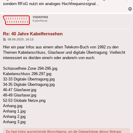
sondern RFoG nutzt ein analoges Hochfrequenzsignal...
V0DAF0N3
Kabelfreak
Re: 40 Jahre Kabelfernsehen
Beitrag
08.06.2025, 16:13
Hier ein paar Infos aus einem alten Telekom-Buch von 1992 zu den
Themen Kabelanschluss, Glasfaser und digitale Übertragung. Vielleicht
interessiert es die/den eine/n oder andere/n von euch.
Schüsselfreie Zone 294-295.jpg
Kabelanschluss 296-297.jpg
32-33 Digitale Übertragung.jpg
34-35 Digitale Übertragung.jpg
46-47 Glasfaser.jpg
48-49 Glasfaser.jpg
52-53 Globale Netze.png
Anhang.jpg
Anhang 1.jpg
Anhang 2.jpg
Anhang 3.jpg
Du hast keine ausreichende Berechtigung, um die Dateianhänge dieses Beitrags