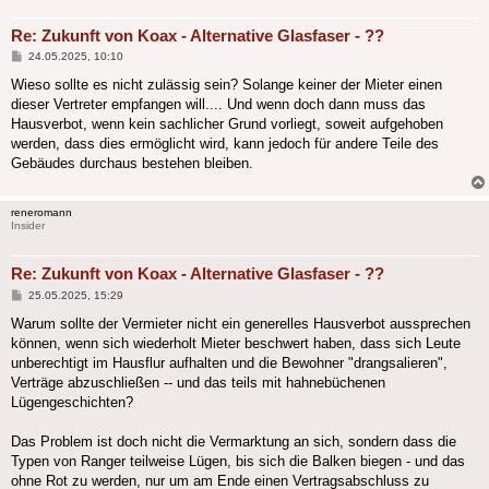
Re: Zukunft von Koax - Alternative Glasfaser - ??
Beitrag
24.05.2025, 10:10
Wieso sollte es nicht zulässig sein? Solange keiner der Mieter einen
dieser Vertreter empfangen will.... Und wenn doch dann muss das
Hausverbot, wenn kein sachlicher Grund vorliegt, soweit aufgehoben
werden, dass dies ermöglicht wird, kann jedoch für andere Teile des
Gebäudes durchaus bestehen bleiben.
reneromann
Insider
Re: Zukunft von Koax - Alternative Glasfaser - ??
Beitrag
25.05.2025, 15:29
Warum sollte der Vermieter nicht ein generelles Hausverbot aussprechen
können, wenn sich wiederholt Mieter beschwert haben, dass sich Leute
unberechtigt im Hausflur aufhalten und die Bewohner "drangsalieren",
Verträge abzuschließen -- und das teils mit hahnebüchenen
Lügengeschichten?
Das Problem ist doch nicht die Vermarktung an sich, sondern dass die
Typen von Ranger teilweise Lügen, bis sich die Balken biegen - und das
ohne Rot zu werden, nur um am Ende einen Vertragsabschluss zu