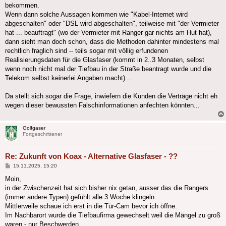
bekommen.
Wenn dann solche Aussagen kommen wie "Kabel-Internet wird
abgeschalten" oder "DSL wird abgeschalten", teilweise mit "der Vermieter
hat ... beauftragt" (wo der Vermieter mit Ranger gar nichts am Hut hat),
dann sieht man doch schon, dass die Methoden dahinter mindestens mal
rechtlich fraglich sind -- teils sogar mit völlig erfundenen
Realisierungsdaten für die Glasfaser (kommt in 2..3 Monaten, selbst
wenn noch nicht mal der Tiefbau in der Straße beantragt wurde und die
Telekom selbst keinerlei Angaben macht)...
Da stellt sich sogar die Frage, inwiefern die Kunden die Verträge nicht eh
wegen dieser bewussten Falschinformationen anfechten könnten...
Golfgaser
Fortgeschrittener
Re: Zukunft von Koax - Alternative Glasfaser - ??
Beitrag
15.11.2025, 15:20
Moin,
in der Zwischenzeit hat sich bisher nix getan, ausser das die Rangers
(immer andere Typen) gefühlt alle 3 Woche klingeln.
Mittlerweile schaue ich erst in die Tür-Cam bevor ich öffne.
Im Nachbarort wurde die Tiefbaufirma gewechselt weil die Mängel zu groß
waren - nur Beschwerden.