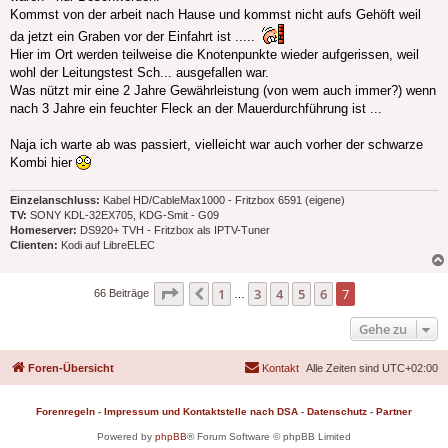
Kommst von der arbeit nach Hause und kommst nicht aufs Gehöft weil
da jetzt ein Graben vor der Einfahrt ist .....
Hier im Ort werden teilweise die Knotenpunkte wieder aufgerissen, weil
wohl der Leitungstest Sch... ausgefallen war.
Was nützt mir eine 2 Jahre Gewährleistung (von wem auch immer?) wenn
nach 3 Jahre ein feuchter Fleck an der Mauerdurchführung ist ...
Naja ich warte ab was passiert, vielleicht war auch vorher der schwarze
Kombi hier
Einzelanschluss:
Kabel HD/CableMax1000 - Fritzbox 6591 (eigene)
TV:
SONY KDL-32EX705, KDG-Smit - G09
Homeserver:
DS920+ TVH - Fritzbox als IPTV-Tuner
Clienten:
Kodi auf LibreELEC
Seite
7
von
7
1
3
4
5
6
7
Vorherige
66 Beiträge
…
Gehe zu
Foren-Übersicht
Kontakt
Alle Zeiten sind
UTC+02:00
Forenregeln
-
Impressum und Kontaktstelle nach DSA
-
Datenschutz
-
Partner
Powered by
phpBB
® Forum Software © phpBB Limited