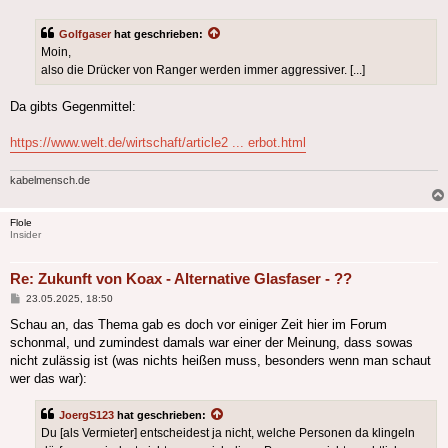
Golfgaser
hat geschrieben:
Moin,
also die Drücker von Ranger werden immer aggressiver. [...]
Da gibts Gegenmittel:
https://www.welt.de/wirtschaft/article2 ... erbot.html
kabelmensch.de
Flole
Insider
Re: Zukunft von Koax - Alternative Glasfaser - ??
Beitrag
23.05.2025, 18:50
Schau an, das Thema gab es doch vor einiger Zeit hier im Forum
schonmal, und zumindest damals war einer der Meinung, dass sowas
nicht zulässig ist (was nichts heißen muss, besonders wenn man schaut
wer das war):
JoergS123
hat geschrieben:
Du [als Vermieter] entscheidest ja nicht, welche Personen da klingeln