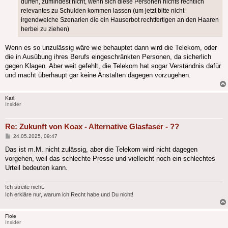
dürfen, zumindest nicht, wenn sich diese Personen nichts rechtlich
relevantes zu Schulden kommen lassen (um jetzt bitte nicht
irgendwelche Szenarien die ein Hauserbot rechtfertigen an den Haaren
herbei zu ziehen)
Wenn es so unzulässig wäre wie behauptet dann wird die Telekom, oder
die in Ausübung ihres Berufs eingeschränkten Personen, da sicherlich
gegen Klagen. Aber weit gefehlt, die Telekom hat sogar Verständnis dafür
und macht überhaupt gar keine Anstalten dagegen vorzugehen.
Karl.
Insider
Re: Zukunft von Koax - Alternative Glasfaser - ??
Beitrag
24.05.2025, 09:47
Das ist m.M. nicht zulässig, aber die Telekom wird nicht dagegen
vorgehen, weil das schlechte Presse und vielleicht noch ein schlechtes
Urteil bedeuten kann.
Ich streite nicht.
Ich erkläre nur, warum ich Recht habe und Du nicht!
Flole
Insider