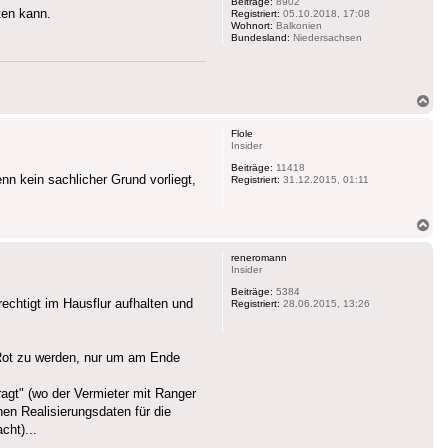
Beiträge:
8902
ten kann.
Registriert:
05.10.2018, 17:08
Wohnort:
Balkonien
Bundesland:
Niedersachsen
Na
ob
Flole
Insider
Beiträge:
11418
nn kein sachlicher Grund vorliegt,
Registriert:
31.12.2015, 01:11
Na
ob
reneromann
Insider
Beiträge:
5384
echtigt im Hausflur aufhalten und
Registriert:
28.06.2015, 13:26
 Rot zu werden, nur um am Ende
agt" (wo der Vermieter mit Ranger
nen Realisierungsdaten für die
cht)...