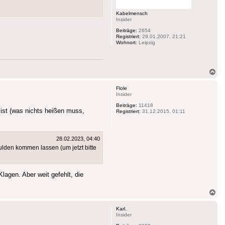
Kabelmensch
Insider
Beiträge:
2654
Registriert:
29.01.2007, 21:21
Wohnort:
Leipzig
Na
ob
Flole
Insider
Beiträge:
11418
ist (was nichts heißen muss,
Registriert:
31.12.2015, 01:11
28.02.2023, 04:40
hulden kommen lassen (um jetzt bitte
agen. Aber weit gefehlt, die
Na
ob
Karl.
Insider