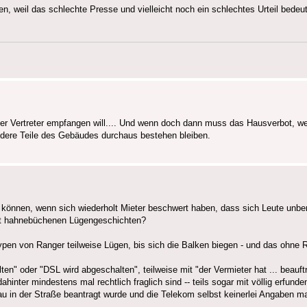
n, weil das schlechte Presse und vielleicht noch ein schlechtes Urteil bedeu
eser Vertreter empfangen will.... Und wenn doch dann muss das Hausverbot, we
ndere Teile des Gebäudes durchaus bestehen bleiben.
 können, wenn sich wiederholt Mieter beschwert haben, dass sich Leute unber
 mit hahnebüchenen Lügengeschichten?
ypen von Ranger teilweise Lügen, bis sich die Balken biegen - und das ohne
" oder "DSL wird abgeschalten", teilweise mit "der Vermieter hat ... beauftr
nter mindestens mal rechtlich fraglich sind -- teils sogar mit völlig erfunde
u in der Straße beantragt wurde und die Telekom selbst keinerlei Angaben ma