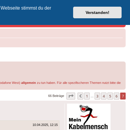
 Webseite stimmst du der
Vodafone-Kabel-Helpdesk
Verstanden!
 Vodafone West)
allgemein
zu tun haben. Für alle spezifischeren Themen nutzt bitte die
Seite
7
von
7
1
3
4
5
6
7
Vorherige
66 Beiträge
…
10.04.2025, 12:15