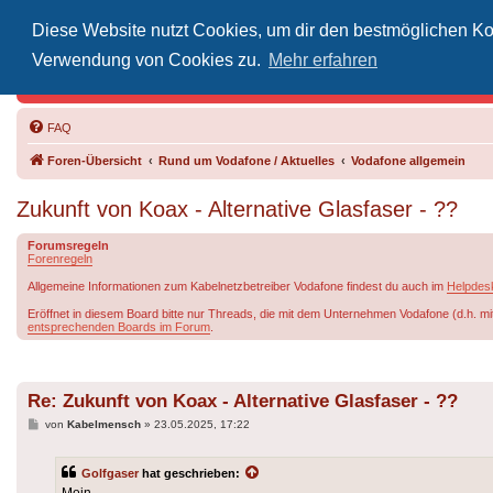
Diese Website nutzt Cookies, um dir den bestmöglichen Kom
Inoff
Verwendung von Cookies zu.
Mehr erfahren
Der Treffp
FAQ
Foren-Übersicht
Rund um Vodafone / Aktuelles
Vodafone allgemein
Zukunft von Koax - Alternative Glasfaser - ??
Forumsregeln
Forenregeln
Allgemeine Informationen zum Kabelnetzbetreiber Vodafone findest du auch im
Helpdes
Eröffnet in diesem Board bitte nur Threads, die mit dem Unternehmen Vodafone (d.h. mi
entsprechenden Boards im Forum
.
Re: Zukunft von Koax - Alternative Glasfaser - ??
Beitrag
von
Kabelmensch
»
23.05.2025, 17:22
Golfgaser
hat geschrieben:
Moin,