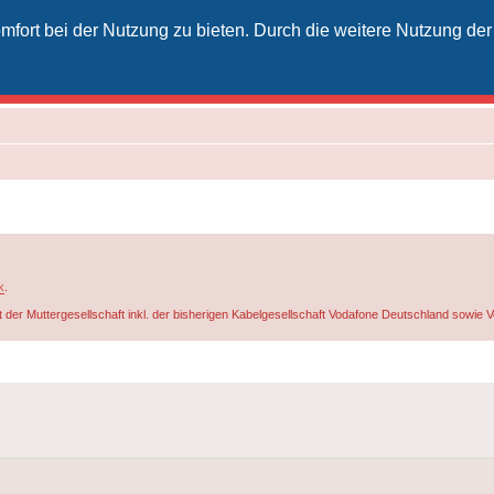
fort bei der Nutzung zu bieten. Durch die weitere Nutzung der
izielles Vodafone-Kabel-Forum
unkt für Kabelkunden von Vodafone - von Kunden für Kunden
k
.
t der Muttergesellschaft inkl. der bisherigen Kabelgesellschaft Vodafone Deutschland sowie