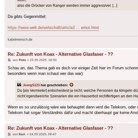
also die Drücker von Ranger werden immer aggressiver. [...]
Da gibts Gegenmittel:
https://www.welt.de/wirtschaft/article2 ... erbot.html
kabelmensch.de
Re: Zukunft von Koax - Alternative Glasfaser - ??
Beitrag
von
Flole
»
23.05.2025, 18:50
Schau an, das Thema gab es doch vor einiger Zeit hier im Forum schonm
besonders wenn man schaut wer das war):
JoergS123
hat geschrieben:
Du [als Vermieter] entscheidest ja nicht, welche Personen da klingeln d
nicht irgendwelche Szenarien die ein Hauserbot rechtfertigen an den H
Wenn es so unzulässig wäre wie behauptet dann wird die Telekom, oder d
Telekom hat sogar Verständnis dafür und macht überhaupt gar keine Ans
Re: Zukunft von Koax - Alternative Glasfaser - ??
Beitrag
von
Karl.
»
24.05.2025, 09:47