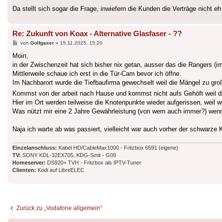
Da stellt sich sogar die Frage, inwiefern die Kunden die Verträge nicht
Re: Zukunft von Koax - Alternative Glasfaser - ??
Beitrag
von
Golfgaser
»
15.11.2025, 15:20
Moin,
in der Zwischenzeit hat sich bisher nix getan, ausser das die Rangers (i
Mittlerweile schaue ich erst in die Tür-Cam bevor ich öffne.
Im Nachbarort wurde die Tiefbaufirma gewechselt weil die Mängel zu gr
Kommst von der arbeit nach Hause und kommst nicht aufs Gehöft weil da j
Hier im Ort werden teilweise die Knotenpunkte wieder aufgerissen, weil wo
Was nützt mir eine 2 Jahre Gewährleistung (von wem auch immer?) wenn n
Naja ich warte ab was passiert, vielleicht war auch vorher der schwarze
Einzelanschluss:
Kabel HD/CableMax1000 - Fritzbox 6591 (eigene)
TV:
SONY KDL-32EX705, KDG-Smit - G09
Homeserver:
DS920+ TVH - Fritzbox als IPTV-Tuner
Clienten:
Kodi auf LibreELEC
Zurück zu „Vodafone allgemein“