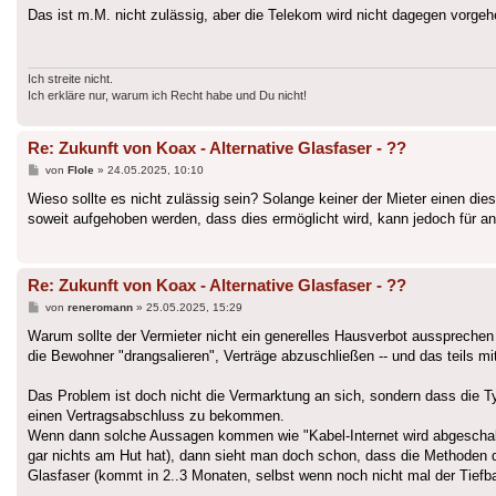
Das ist m.M. nicht zulässig, aber die Telekom wird nicht dagegen vorgehe
Ich streite nicht.
Ich erkläre nur, warum ich Recht habe und Du nicht!
Re: Zukunft von Koax - Alternative Glasfaser - ??
Beitrag
von
Flole
»
24.05.2025, 10:10
Wieso sollte es nicht zulässig sein? Solange keiner der Mieter einen di
soweit aufgehoben werden, dass dies ermöglicht wird, kann jedoch für a
Re: Zukunft von Koax - Alternative Glasfaser - ??
Beitrag
von
reneromann
»
25.05.2025, 15:29
Warum sollte der Vermieter nicht ein generelles Hausverbot aussprechen
die Bewohner "drangsalieren", Verträge abzuschließen -- und das teils
Das Problem ist doch nicht die Vermarktung an sich, sondern dass die T
einen Vertragsabschluss zu bekommen.
Wenn dann solche Aussagen kommen wie "Kabel-Internet wird abgeschalten
gar nichts am Hut hat), dann sieht man doch schon, dass die Methoden dahi
Glasfaser (kommt in 2..3 Monaten, selbst wenn noch nicht mal der Tiefba