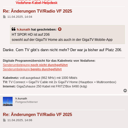
Re: Änderungen TV/Radio VF 2025
Beitrag
11.04.2025, 14:04
h.kunath
hat geschrieben:
HT SPOR HD ist auf 206
sowohl auf der GigaTV Home als auch in der GigaTV Mobile-App
Danke. Cem TV gibt’s dann nicht mehr? Der war ja bisher auf Platz 206.
Digitale Programmübersicht für das Kabelnetz von Vodafone:
Senderumbelegung
noch nicht durchgeführt
Senderumbelegung
bereits durchgeführt
Kabelnetz:
voll ausgebaut (862 MHz) mit 1000 Mbit/s
TV:
TV Connect + GigaTV Cable mit 2x GigaTV Home (Hauptbox + Multiroombox)
Internet:
GigaZuhause 250 Kabel mit FRITZ!Box 6490 (kdg)
h.kunath
Fortgeschrittener
Re: Änderungen TV/Radio VF 2025
Beitrag
11.04.2025, 14:06