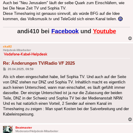
Auch bei "Neu Jerusalem" läuft der selbe Quark zum Einschläfern, wie
bei Die Neue Zeit TV und Sophia TV.
Diese Timesharing ist genauso sinnvoll, als würde BFG auf die Idee
kommen, das Volksmusik.tv und TeleGold sich einen Kanal teilen.
andi410 bei
Facebook
und
Youtube
cka82
Helpdesk-Mitarbeiter
Re: Änderungen TV/Radio VF 2025
Beitrag
20.04.2025, 09:59
Als ich eben eingeschaltet habe, lief Sophia TV. Und auch auf der Seite
von DNZ stehen nur DNZ und Sophia TV. Inhaltlich macht es eigentlich
auch keinen Unterschied, wann man einschaltet, es läuft gefühlt immer
dasselbe. Der einzige Unterschied ist ja nur die Zulassung der beiden
Teile, DNZ in der Schweiz und Sophia TV bei der Medienanstalt NRW.
Und es hat natürlich einen Vorteil, 2 Sender auf einem Kanal im
Timesharing zu zeigen : Man spart Kosten bei der Satverbreitung und der
Kabeleinspeisung.
Beatmaster
Moderator/Helpdesk-Mitarbeiter