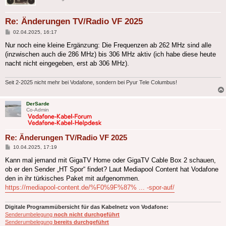
Re: Änderungen TV/Radio VF 2025
Beitrag
02.04.2025, 16:17
Nur noch eine kleine Ergänzung: Die Frequenzen ab 262 MHz sind alle
(inzwischen auch die 286 MHz) bis 306 MHz aktiv (ich habe diese heute
nacht nicht eingegeben, erst ab 306 MHz).
Seit 2-2025 nicht mehr bei Vodafone, sondern bei Pyur Tele Columbus!
DerSarde
Co-Admin
Re: Änderungen TV/Radio VF 2025
Beitrag
10.04.2025, 17:19
Kann mal jemand mit GigaTV Home oder GigaTV Cable Box 2 schauen,
ob er den Sender „HT Spor“ findet? Laut Mediapool Content hat Vodafone
den in ihr türkisches Paket mit aufgenommen.
https://mediapool-content.de/%F0%9F%87% ... -spor-auf/
Digitale Programmübersicht für das Kabelnetz von Vodafone:
Senderumbelegung
noch nicht durchgeführt
Senderumbelegung
bereits durchgeführt