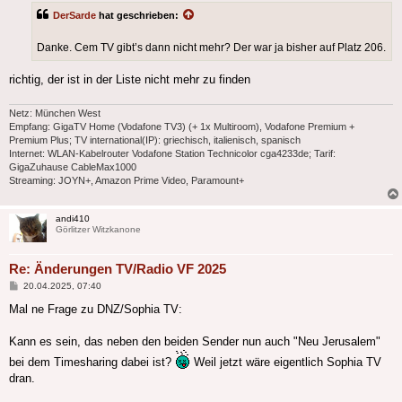
DerSarde
hat geschrieben:
Danke. Cem TV gibt’s dann nicht mehr? Der war ja bisher auf Platz 206.
richtig, der ist in der Liste nicht mehr zu finden
Netz: München West
Empfang: GigaTV Home (Vodafone TV3) (+ 1x Multiroom), Vodafone Premium +
Premium Plus; TV international(IP): griechisch, italienisch, spanisch
Internet: WLAN-Kabelrouter Vodafone Station Technicolor cga4233de; Tarif:
GigaZuhause CableMax1000
Streaming: JOYN+, Amazon Prime Video, Paramount+
andi410
Görlitzer Witzkanone
Re: Änderungen TV/Radio VF 2025
Beitrag
20.04.2025, 07:40
Mal ne Frage zu DNZ/Sophia TV:
Kann es sein, das neben den beiden Sender nun auch "Neu Jerusalem"
bei dem Timesharing dabei ist?
Weil jetzt wäre eigentlich Sophia TV
dran.