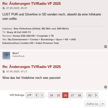
Re: Änderungen TV/Radio VF 2025
Beitrag
07.05.2025, 05:37
LUST PUR und Silverline in SD senden noch, obwohl da eine Infokarte
sein sollte.
Kabelnetz:
Netz Hildesheim (Alfeld). 862 MHz und 1000 Mbit/s
TV:
Sharp 43 Zoll UHD-TV
Receiver:
Humax ESD-160c/VE + Festplatte 1 TB
Abo:
Sky Entertainment + Cinema + Bundesliga + Sport + HD + UHD
Kabelanschluss Comfort HD + Kabel Premium Total
Blue7
Kabelfreak
Re: Änderungen TV/Radio VF 2025
Beitrag
07.05.2025, 07:17
Wow das bei Vodafone noch was passiert
Seite
36
von
50
1
34
35
36
37
38
50
Vorherige
Nächs
499 Beiträge
…
…
Gehe zu