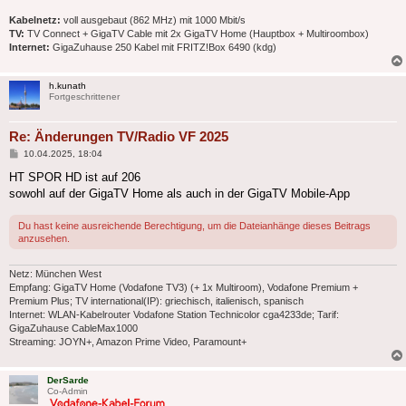
Kabelnetz:
voll ausgebaut (862 MHz) mit 1000 Mbit/s
TV:
TV Connect + GigaTV Cable mit 2x GigaTV Home (Hauptbox + Multiroombox)
Internet:
GigaZuhause 250 Kabel mit FRITZ!Box 6490 (kdg)
h.kunath
Fortgeschrittener
Re: Änderungen TV/Radio VF 2025
Beitrag
10.04.2025, 18:04
HT SPOR HD ist auf 206
sowohl auf der GigaTV Home als auch in der GigaTV Mobile-App
Du hast keine ausreichende Berechtigung, um die Dateianhänge dieses Beitrags
anzusehen.
Netz: München West
Empfang: GigaTV Home (Vodafone TV3) (+ 1x Multiroom), Vodafone Premium +
Premium Plus; TV international(IP): griechisch, italienisch, spanisch
Internet: WLAN-Kabelrouter Vodafone Station Technicolor cga4233de; Tarif:
GigaZuhause CableMax1000
Streaming: JOYN+, Amazon Prime Video, Paramount+
DerSarde
Co-Admin