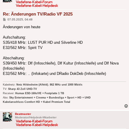
Re: Änderungen TV/Radio VF 2025
Beitrag
07.05.2025, 04:48
Änderungen von heute
Aufschaltung:
S35/418 MHz: LUST PUR HD und Silverline HD
E32/562 MHz: Spirit TV
Abschaltung:
S39/450 MHz: Dlf (Infoschleife), Dlf Kultur (Infoschleife) und Dlf Nova
(Infoschleife)
E32/562 MHz: .. (Infokarte) und DRadio DokDeb (Infoschleife)
Kabelnetz:
Netz Hildesheim (Alfeld). 862 MHz und 1000 Mbit/s
TV:
Sharp 43 Zoll UHD-TV
Receiver:
Humax ESD-160c/VE + Festplatte 1 TB
Abo:
Sky Entertainment + Cinema + Bundesliga + Sport + HD + UHD
Kabelanschluss Comfort HD + Kabel Premium Total
Beatmaster
Moderator/Helpdesk-Mitarbeiter