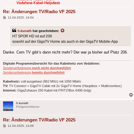
Re: Änderungen TV/Radio VF 2025
Beitrag
11.04.2025, 14:04
h.kunath
hat geschrieben:
HT SPOR HD ist auf 206
sowohl auf der GigaTV Home als auch in der GigaTV Mobile-App
Danke. Cem TV gibt’s dann nicht mehr? Der war ja bisher auf Platz 206.
Digitale Programmübersicht für das Kabelnetz von Vodafone:
Senderumbelegung
noch nicht durchgeführt
Senderumbelegung
bereits durchgeführt
Kabelnetz:
voll ausgebaut (862 MHz) mit 1000 Mbit/s
TV:
TV Connect + GigaTV Cable mit 2x GigaTV Home (Hauptbox + Multiroombox)
Internet:
GigaZuhause 250 Kabel mit FRITZ!Box 6490 (kdg)
h.kunath
Fortgeschrittener
Re: Änderungen TV/Radio VF 2025
Beitrag
11.04.2025, 14:06