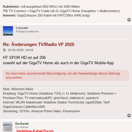
Kabelnetz:
voll ausgebaut (862 MHz) mit 1000 Mbit/s
TV:
TV Connect + GigaTV Cable mit 2x GigaTV Home (Hauptbox + Multiroombox)
Internet:
GigaZuhause 250 Kabel mit FRITZ!Box 6490 (kdg)
h.kunath
Fortgeschrittener
Re: Änderungen TV/Radio VF 2025
Beitrag
10.04.2025, 18:04
HT SPOR HD ist auf 206
sowohl auf der GigaTV Home als auch in der GigaTV Mobile-App
Du hast keine ausreichende Berechtigung, um die Dateianhänge dieses Beitrags
anzusehen.
Netz: München West
Empfang: GigaTV Home (Vodafone TV3) (+ 1x Multiroom), Vodafone Premium +
Premium Plus; TV international(IP): griechisch, italienisch, spanisch
Internet: WLAN-Kabelrouter Vodafone Station Technicolor cga4233de; Tarif:
GigaZuhause CableMax1000
Streaming: JOYN+, Amazon Prime Video, Paramount+
DerSarde
Co-Admin