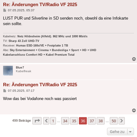
Re: Änderungen TV/Radio VF 2025
Beitrag
07.05.2025, 05:37
LUST PUR und Silverline in SD senden noch, obwohl da eine Infokarte
sein sollte.
Kabelnetz:
Netz Hildesheim (Alfeld). 862 MHz und 1000 Mbit/s
TV:
Sharp 43 Zoll UHD-TV
Receiver:
Humax ESD-160c/VE + Festplatte 1 TB
Abo:
Sky Entertainment + Cinema + Bundesliga + Sport + HD + UHD
Kabelanschluss Comfort HD + Kabel Premium Total
Blue7
Kabelfreak
Re: Änderungen TV/Radio VF 2025
Beitrag
07.05.2025, 07:17
Wow das bei Vodafone noch was passiert
Seite
36
von
50
1
34
35
36
37
38
50
Vorherige
Nächs
499 Beiträge
…
…
Gehe zu