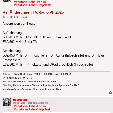
Re: Änderungen TV/Radio VF 2025
Beitrag
07.05.2025, 04:48
Änderungen von heute
Aufschaltung:
S35/418 MHz: LUST PUR HD und Silverline HD
E32/562 MHz: Spirit TV
Abschaltung:
S39/450 MHz: Dlf (Infoschleife), Dlf Kultur (Infoschleife) und Dlf Nova
(Infoschleife)
E32/562 MHz: .. (Infokarte) und DRadio DokDeb (Infoschleife)
Kabelnetz:
Netz Hildesheim (Alfeld). 862 MHz und 1000 Mbit/s
TV:
Sharp 43 Zoll UHD-TV
Receiver:
Humax ESD-160c/VE + Festplatte 1 TB
Abo:
Sky Entertainment + Cinema + Bundesliga + Sport + HD + UHD
Kabelanschluss Comfort HD + Kabel Premium Total
Beatmaster
Moderator/Helpdesk-Mitarbeiter