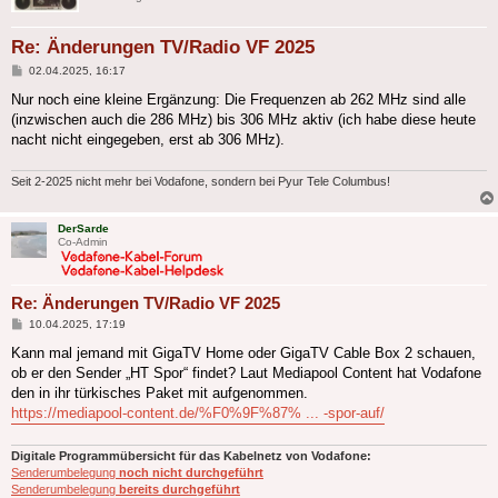
Re: Änderungen TV/Radio VF 2025
Beitrag
02.04.2025, 16:17
Nur noch eine kleine Ergänzung: Die Frequenzen ab 262 MHz sind alle
(inzwischen auch die 286 MHz) bis 306 MHz aktiv (ich habe diese heute
nacht nicht eingegeben, erst ab 306 MHz).
Seit 2-2025 nicht mehr bei Vodafone, sondern bei Pyur Tele Columbus!
DerSarde
Co-Admin
Re: Änderungen TV/Radio VF 2025
Beitrag
10.04.2025, 17:19
Kann mal jemand mit GigaTV Home oder GigaTV Cable Box 2 schauen,
ob er den Sender „HT Spor“ findet? Laut Mediapool Content hat Vodafone
den in ihr türkisches Paket mit aufgenommen.
https://mediapool-content.de/%F0%9F%87% ... -spor-auf/
Digitale Programmübersicht für das Kabelnetz von Vodafone:
Senderumbelegung
noch nicht durchgeführt
Senderumbelegung
bereits durchgeführt