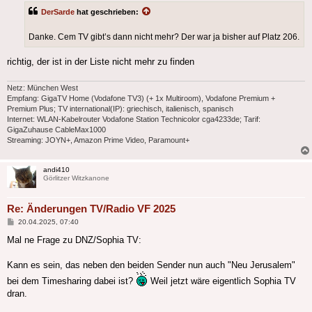
DerSarde
hat geschrieben:
Danke. Cem TV gibt’s dann nicht mehr? Der war ja bisher auf Platz 206.
richtig, der ist in der Liste nicht mehr zu finden
Netz: München West
Empfang: GigaTV Home (Vodafone TV3) (+ 1x Multiroom), Vodafone Premium +
Premium Plus; TV international(IP): griechisch, italienisch, spanisch
Internet: WLAN-Kabelrouter Vodafone Station Technicolor cga4233de; Tarif:
GigaZuhause CableMax1000
Streaming: JOYN+, Amazon Prime Video, Paramount+
andi410
Görlitzer Witzkanone
Re: Änderungen TV/Radio VF 2025
Beitrag
20.04.2025, 07:40
Mal ne Frage zu DNZ/Sophia TV:
Kann es sein, das neben den beiden Sender nun auch "Neu Jerusalem"
bei dem Timesharing dabei ist?
Weil jetzt wäre eigentlich Sophia TV
dran.