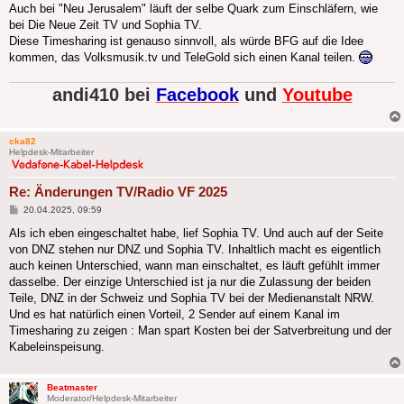
Auch bei "Neu Jerusalem" läuft der selbe Quark zum Einschläfern, wie
bei Die Neue Zeit TV und Sophia TV.
Diese Timesharing ist genauso sinnvoll, als würde BFG auf die Idee
kommen, das Volksmusik.tv und TeleGold sich einen Kanal teilen.
andi410 bei
Facebook
und
Youtube
cka82
Helpdesk-Mitarbeiter
Re: Änderungen TV/Radio VF 2025
Beitrag
20.04.2025, 09:59
Als ich eben eingeschaltet habe, lief Sophia TV. Und auch auf der Seite
von DNZ stehen nur DNZ und Sophia TV. Inhaltlich macht es eigentlich
auch keinen Unterschied, wann man einschaltet, es läuft gefühlt immer
dasselbe. Der einzige Unterschied ist ja nur die Zulassung der beiden
Teile, DNZ in der Schweiz und Sophia TV bei der Medienanstalt NRW.
Und es hat natürlich einen Vorteil, 2 Sender auf einem Kanal im
Timesharing zu zeigen : Man spart Kosten bei der Satverbreitung und der
Kabeleinspeisung.
Beatmaster
Moderator/Helpdesk-Mitarbeiter