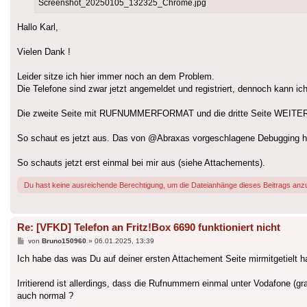
Screenshot_20250105_132325_Chrome.jpg
Hallo Karl,
Vielen Dank !
Leider sitze ich hier immer noch an dem Problem.
Die Telefone sind zwar jetzt angemeldet und registriert, dennoch kann ich
Die zweite Seite mit RUFNUMMERFORMAT und die dritte Seite WEITERE 
So schaut es jetzt aus. Das von @Abraxas vorgeschlagene Debugging h
So schauts jetzt erst einmal bei mir aus (siehe Attachements).
Du hast keine ausreichende Berechtigung, um die Dateianhänge dieses Beitrags anz
Re: [VFKD] Telefon an Fritz!Box 6690 funktioniert nicht
Beitrag
von
Bruno150960
»
06.01.2025, 13:39
Ich habe das was Du auf deiner ersten Attachement Seite mirmitgetielt ha
Irritierend ist allerdings, dass die Rufnummern einmal unter Vodafone (g
auch normal ?