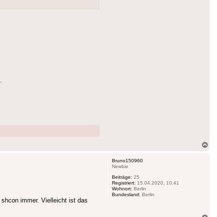
.
Na
ob
Bruno150960
Newbie
Beiträge:
25
Registriert:
15.04.2020, 10:41
Wohnort:
Berlin
Bundesland:
Berlin
shcon immer. Vielleicht ist das
Na