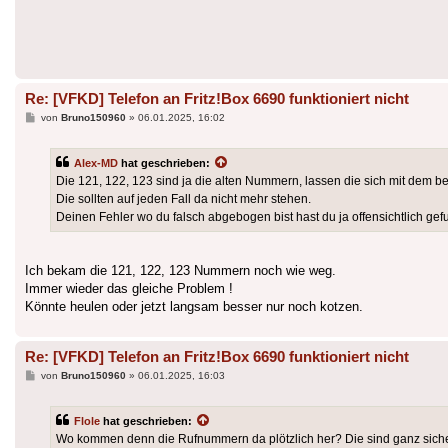
Re: [VFKD] Telefon an Fritz!Box 6690 funktioniert nicht
Beitrag
von
Bruno150960
»
06.01.2025, 16:02
Alex-MD
hat geschrieben:
Die 121, 122, 123 sind ja die alten Nummern, lassen die sich mit dem b
Die sollten auf jeden Fall da nicht mehr stehen.
Deinen Fehler wo du falsch abgebogen bist hast du ja offensichtlich gef
Ich bekam die 121, 122, 123 Nummern noch wie weg.
Immer wieder das gleiche Problem !
Könnte heulen oder jetzt langsam besser nur noch kotzen.
Re: [VFKD] Telefon an Fritz!Box 6690 funktioniert nicht
Beitrag
von
Bruno150960
»
06.01.2025, 16:03
Flole
hat geschrieben:
Wo kommen denn die Rufnummern da plötzlich her? Die sind ganz sicher