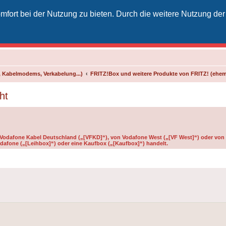
fort bei der Nutzung zu bieten. Durch die weitere Nutzung der
izielles Vodafone-Kabel-Forum
unkt für Kabelkunden von Vodafone - von Kunden für Kunden
 Kabelmodems, Verkabelung...)
FRITZ!Box und weitere Produkte von FRITZ! (ehe
ht
n Vodafone Kabel Deutschland („[VFKD]“), von Vodafone West („[VF West]“) oder von 
dafone („[Leihbox]“) oder eine Kaufbox („[Kaufbox]“) handelt.