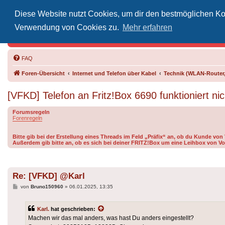
Diese Website nutzt Cookies, um dir den bestmöglichen Kom
Inoff
Verwendung von Cookies zu.
Mehr erfahren
Der Treffp
FAQ
Foren-Übersicht
Internet und Telefon über Kabel
Technik (WLAN-Router,
[VFKD] Telefon an Fritz!Box 6690 funktioniert nic
Forumsregeln
Forenregeln
Bitte gib bei der Erstellung eines Threads im Feld „Präfix“ an, ob du Kunde vo
Außerdem gib bitte an, ob es sich bei deiner FRITZ!Box um eine Leihbox von Vo
Re: [VFKD] @Karl
Beitrag
von
Bruno150960
»
06.01.2025, 13:35
Karl.
hat geschrieben:
Machen wir das mal anders, was hast Du anders eingestellt?