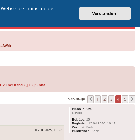
 Webseite stimmst du der
Vodafone-Kabel-Helpdesk
Verstanden!
m. AVM)
O2 über Kabel („[O2]“) bist.
1
2
3
4
5
Vorherige
N
50 Beiträge
Bruno150960
Newbie
Beiträge:
25
Registriert:
15.04.2020, 10:41
Wohnort:
Berlin
05.01.2025, 13:23
Bundesland:
Berlin