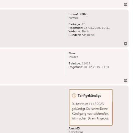
Na
ob
Bruno150960
Newbie
Beiträge:
25
Registriert:
15.04.2020, 10:41
Wohnort:
Berlin
Bundesland:
Berlin
Na
ob
Flole
Insider
Beiträge:
11418
Registriert:
31.12.2015, 01:11
Na
ob
Alex-MD
Kabelfreak