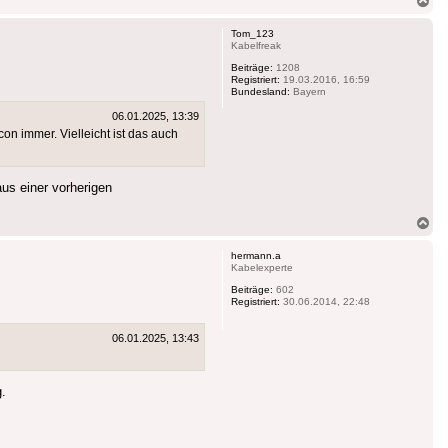
ob
Tom_123
Kabelfreak
Beiträge:
1208
Registriert:
19.03.2016, 16:59
Bundesland:
Bayern
06.01.2025, 13:39
on immer. Vielleicht ist das auch
aus einer vorherigen
Na
ob
hermann.a
Kabelexperte
Beiträge:
602
Registriert:
30.06.2014, 22:48
06.01.2025, 13:43
g.