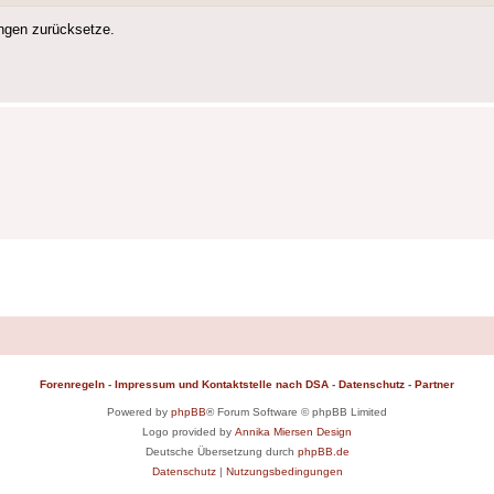
ngen zurücksetze.
Forenregeln
-
Impressum und Kontaktstelle nach DSA
-
Datenschutz
-
Partner
Powered by
phpBB
® Forum Software © phpBB Limited
Logo provided by
Annika Miersen Design
Deutsche Übersetzung durch
phpBB.de
Datenschutz
|
Nutzungsbedingungen