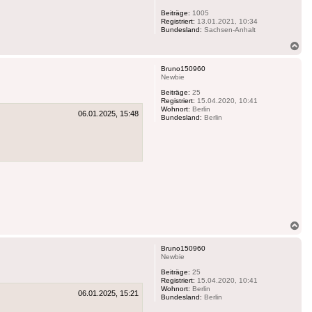
Beiträge:
1005
Registriert:
13.01.2021, 10:34
Bundesland:
Sachsen-Anhalt
Na
ob
Bruno150960
Newbie
Beiträge:
25
Registriert:
15.04.2020, 10:41
Wohnort:
Berlin
06.01.2025, 15:48
Bundesland:
Berlin
Na
ob
Bruno150960
Newbie
Beiträge:
25
Registriert:
15.04.2020, 10:41
Wohnort:
Berlin
06.01.2025, 15:21
Bundesland:
Berlin