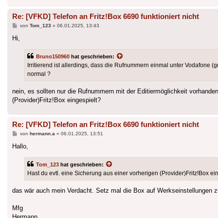
Re: [VFKD] Telefon an Fritz!Box 6690 funktioniert nicht
Beitrag
von
Tom_123
»
06.01.2025, 13:43
Hi,
Bruno150960
hat geschrieben:
Irritierend ist allerdings, dass die Rufnummern einmal unter Vodafone (
normal ?
nein, es sollten nur die Rufnummern mit der Editiermöglichkeit vorhanden 
(Provider)Fritz!Box eingespielt?
Re: [VFKD] Telefon an Fritz!Box 6690 funktioniert nicht
Beitrag
von
hermann.a
»
06.01.2025, 13:51
Hallo,
Tom_123
hat geschrieben:
Hast du evtl. eine Sicherung aus einer vorherigen (Provider)Fritz!Box ei
das wär auch mein Verdacht. Setz mal die Box auf Werkseinstellungen zu
Mfg
Hermann