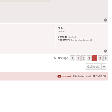
Na
ob
Flole
Insider
Beiträge:
11418
Registriert:
31.12.2015, 01:11
Na
ob
1
2
3
4
5
Vorherige
N
50 Beiträge
Gehe zu
Kontakt
Alle Zeiten sind
UTC+02:00