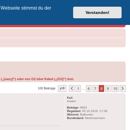
 Webseite stimmst du der
Vodafone-Kabel-Helpdesk
Verstanden!
(„[eazy]“) oder von O2 über Kabel („[O2]“) bist.
Seite
8
von
10
1
6
7
8
9
10
Vorherige
N
100 Beiträge
…
Karl.
Insider
Beiträge:
8902
Registriert:
05.10.2018, 17:08
Wohnort:
Balkonien
Bundesland:
Niedersachsen