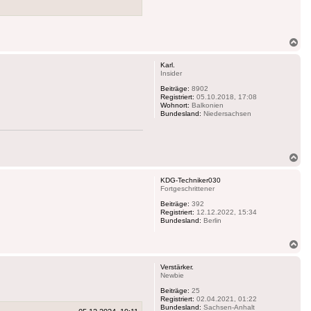
Na
ob
Karl.
Insider
Beiträge:
8902
Registriert:
05.10.2018, 17:08
Wohnort:
Balkonien
Bundesland:
Niedersachsen
Na
ob
KDG-Techniker030
Fortgeschrittener
Beiträge:
392
Registriert:
12.12.2022, 15:34
Bundesland:
Berlin
Na
ob
Verstärker.
Newbie
Beiträge:
25
Registriert:
02.04.2021, 01:22
Bundesland:
Sachsen-Anhalt