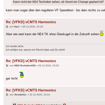
Kann nicht der NE4 Techniker sehen, ob Vorort ein Change geplant ist?
kann man sogar über den regulären VF Speedtest - bis dato nichts zu s
Re: [VFKD] vCMTS Harmonics
Beitrag
von
Karl.
»
05.12.2024, 23:19
Aber wie weit kann der NE4 TK ohne Glaskugel in die Zukunft sehen
Ich streite nicht.
Ich erkläre nur, warum ich Recht habe und Du nicht!
Re: [VFKD] vCMTS Harmonics
Beitrag
von
KDG-Techniker030
»
05.12.2024, 23:20
gar nicht
Re: [VFKD] vCMTS Harmonics
Beitrag
von
Verstärker.
»
22.12.2024, 13:14