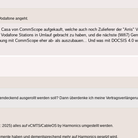
 Vodafone angeht.
urde Casa von CommScope aufgekauft, welche auch noch Zulieferer der "Arris" 
r" Vodafone Stations in Umlauf gebracht zu haben, und die nächste (Wifi7) Gen
ung mit CommScope eher ab- als auszubauen... Und was mit DOCSIS 4.0 wir
hendeckend ausgerollt werden soll? Dann überdenke ich meine Vertragsverlängerun
ng: 2025) alles auf vCMTS/CableOS by Harmonics umgestellt werden.
mente haben und dementsprechend mehr auf Harmonics gesetzt wird.