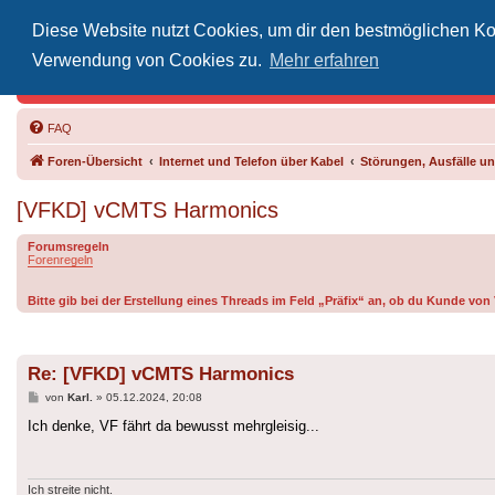
Diese Website nutzt Cookies, um dir den bestmöglichen Kom
Inoff
Verwendung von Cookies zu.
Mehr erfahren
Der Treffp
FAQ
Foren-Übersicht
Internet und Telefon über Kabel
Störungen, Ausfälle 
[VFKD] vCMTS Harmonics
Forumsregeln
Forenregeln
Bitte gib bei der Erstellung eines Threads im Feld „Präfix“ an, ob du Kunde vo
Re: [VFKD] vCMTS Harmonics
Beitrag
von
Karl.
»
05.12.2024, 20:08
Ich denke, VF fährt da bewusst mehrgleisig...
Ich streite nicht.