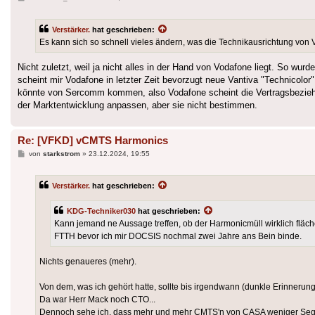
Verstärker.
hat geschrieben:
Es kann sich so schnell vieles ändern, was die Technikausrichtung von
Nicht zuletzt, weil ja nicht alles in der Hand von Vodafone liegt. So w
scheint mir Vodafone in letzter Zeit bevorzugt neue Vantiva "Technicolo
könnte von Sercomm kommen, also Vodafone scheint die Vertragsbezieh
der Marktentwicklung anpassen, aber sie nicht bestimmen.
Re: [VFKD] vCMTS Harmonics
Beitrag
von
starkstrom
»
23.12.2024, 19:55
Verstärker.
hat geschrieben:
KDG-Techniker030
hat geschrieben:
Kann jemand ne Aussage treffen, ob der Harmonicmüll wirklich fläc
FTTH bevor ich mir DOCSIS nochmal zwei Jahre ans Bein binde.
Nichts genaueres (mehr).
Von dem, was ich gehört hatte, sollte bis irgendwann (dunkle Erinneru
Da war Herr Mack noch CTO...
Dennoch sehe ich, dass mehr und mehr CMTS'n von CASA weniger Seg