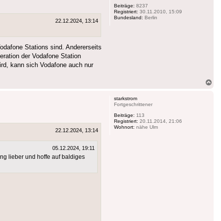
Beiträge:
8237
Registriert:
30.11.2010, 15:09
Bundesland:
Berlin
22.12.2024, 13:14
Vodafone Stations sind. Andererseits
eration der Vodafone Station
d, kann sich Vodafone auch nur
Na
ob
starkstrom
Fortgeschrittener
Beiträge:
113
Registriert:
20.11.2014, 21:06
Wohnort:
nähe Ulm
22.12.2024, 13:14
05.12.2024, 19:11
g lieber und hoffe auf baldiges