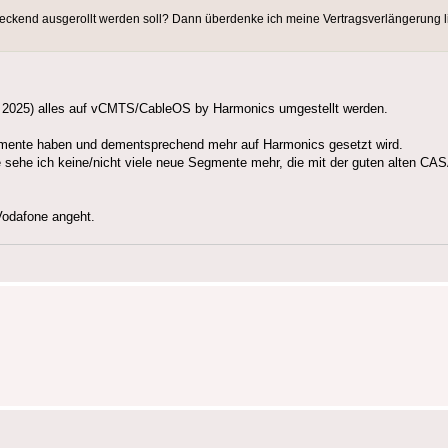
deckend ausgerollt werden soll? Dann überdenke ich meine Vertragsverlängerung l
ng: 2025) alles auf vCMTS/CableOS by Harmonics umgestellt werden.
ente haben und dementsprechend mehr auf Harmonics gesetzt wird.
e sehe ich keine/nicht viele neue Segmente mehr, die mit der guten alten C
Vodafone angeht.