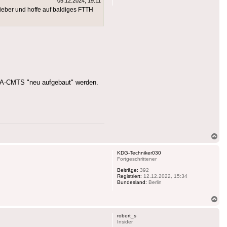
05.12.2024, 19:11
ieber und hoffe auf baldiges FTTH
ASA-CMTS "neu aufgebaut" werden.
Na
ob
KDG-Techniker030
Fortgeschrittener
Beiträge:
392
Registriert:
12.12.2022, 15:34
Bundesland:
Berlin
Na
ob
robert_s
Insider