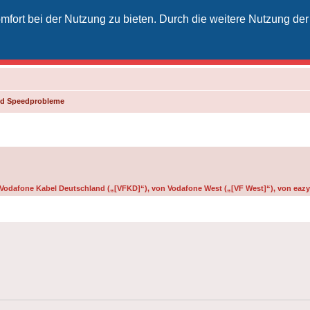
fort bei der Nutzung zu bieten. Durch die weitere Nutzung der
izielles Vodafone-Kabel-Forum
unkt für Kabelkunden von Vodafone - von Kunden für Kunden
und Speedprobleme
n Vodafone Kabel Deutschland („[VFKD]“), von Vodafone West („[VF West]“), von eazy 