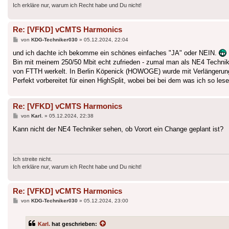
Ich erkläre nur, warum ich Recht habe und Du nicht!
Re: [VFKD] vCMTS Harmonics
Beitrag
von
KDG-Techniker030
»
05.12.2024, 22:04
und ich dachte ich bekomme ein schönes einfaches "JA" oder NEIN.
Bin mit meinem 250/50 Mbit echt zufrieden - zumal man als NE4 Technike
von FTTH werkelt. In Berlin Köpenick (HOWOGE) wurde mit Verlängeru
Perfekt vorbereitet für einen HighSplit, wobei bei bei dem was ich so lese
Re: [VFKD] vCMTS Harmonics
Beitrag
von
Karl.
»
05.12.2024, 22:38
Kann nicht der NE4 Techniker sehen, ob Vorort ein Change geplant ist?
Ich streite nicht.
Ich erkläre nur, warum ich Recht habe und Du nicht!
Re: [VFKD] vCMTS Harmonics
Beitrag
von
KDG-Techniker030
»
05.12.2024, 23:00
Karl.
hat geschrieben: