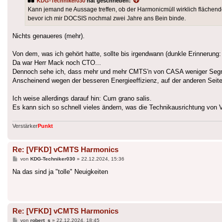
KDG-Techniker030
hat geschrieben:
Kann jemand ne Aussage treffen, ob der Harmonicmüll wirklich flächen
bevor ich mir DOCSIS nochmal zwei Jahre ans Bein binde.
Nichts genaueres (mehr).
Von dem, was ich gehört hatte, sollte bis irgendwann (dunkle Erinneru
Da war Herr Mack noch CTO...
Dennoch sehe ich, dass mehr und mehr CMTS'n von CASA weniger Segm
Anscheinend wegen der besseren Energieeffizienz, auf der anderen Seit
Ich weise allerdings darauf hin: Cum grano salis.
Es kann sich so schnell vieles ändern, was die Technikausrichtung von 
Verstärker
Punkt
Re: [VFKD] vCMTS Harmonics
Beitrag
von
KDG-Techniker030
»
22.12.2024, 15:36
Na das sind ja "tolle" Neuigkeiten
Re: [VFKD] vCMTS Harmonics
Beitrag
von
robert_s
»
22.12.2024, 18:45