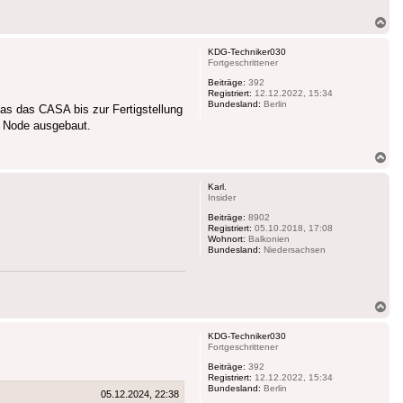
Na
ob
KDG-Techniker030
Fortgeschrittener
Beiträge:
392
Registriert:
12.12.2022, 15:34
Bundesland:
Berlin
das das CASA bis zur Fertigstellung
 Node ausgebaut.
Na
ob
Karl.
Insider
Beiträge:
8902
Registriert:
05.10.2018, 17:08
Wohnort:
Balkonien
Bundesland:
Niedersachsen
Na
ob
KDG-Techniker030
Fortgeschrittener
Beiträge:
392
Registriert:
12.12.2022, 15:34
Bundesland:
Berlin
05.12.2024, 22:38