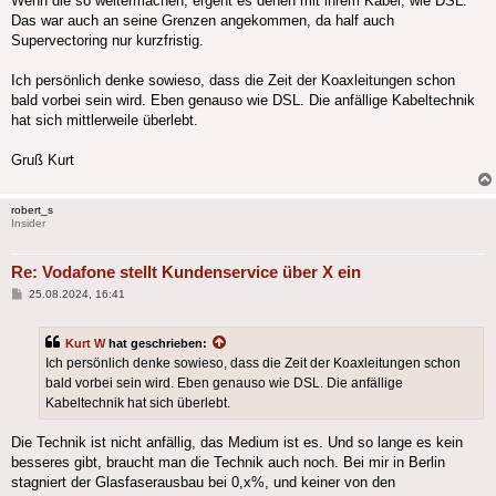
Wenn die so weitermachen, ergeht es denen mit ihrem Kabel, wie DSL.
Das war auch an seine Grenzen angekommen, da half auch
Supervectoring nur kurzfristig.
Ich persönlich denke sowieso, dass die Zeit der Koaxleitungen schon
bald vorbei sein wird. Eben genauso wie DSL. Die anfällige Kabeltechnik
hat sich mittlerweile überlebt.
Gruß Kurt
robert_s
Insider
Re: Vodafone stellt Kundenservice über X ein
Beitrag
25.08.2024, 16:41
Kurt W
hat geschrieben:
Ich persönlich denke sowieso, dass die Zeit der Koaxleitungen schon
bald vorbei sein wird. Eben genauso wie DSL. Die anfällige
Kabeltechnik hat sich überlebt.
Die Technik ist nicht anfällig, das Medium ist es. Und so lange es kein
besseres gibt, braucht man die Technik auch noch. Bei mir in Berlin
stagniert der Glasfaserausbau bei 0,x%, und keiner von den