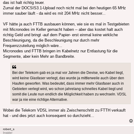
das ist halt richtig teuer.
Zumal der DOCSIS3.1-Upload noch nicht mal bei den heutigen 65 MHz
immer sauber läuft - da wird es mit 204 MHz nicht besser...
VF hätte ja auch FTTB ausbauen können, wie sie es mal in Testgebieten
mit Micronodes im Keller gemacht haben -- aber das kostet halt auch
richtig Geld und bringt -auf dem Papier- erst einmal keine wirkliche
Beschleunigung, da die Beschleunigung nur durch mehr
Frequenzzuteilung möglich wäre...
Micronodes und FTTB bringen im Kabelnetz nur Entlastung für die
Segmente, aber kein Mehr an Bandbreite.
Bei der Telekom gab es ja mal vor Jahren die Devise, wo Kabel liegt,
wird keine Glasfaser verlegt, das wurde ja mittlerweile auch über den
Haufen geworfen. Was bedeutet, dass immer mehr Glasfaser auch in
Gebieten verlegt wird, wo schon jahrelang schnelles Kabel liegt und
somit die Leute nun endlich die Möglichkeit haben zu wechseln. VDSL
war ja nie eine richtige Alternative.
Wobei die Telekom VDSL immer als Zwischenschritt zu FTTH verkauft
hat - und dies jetzt auch konsequent so durchzieht...
robert_s
Insider