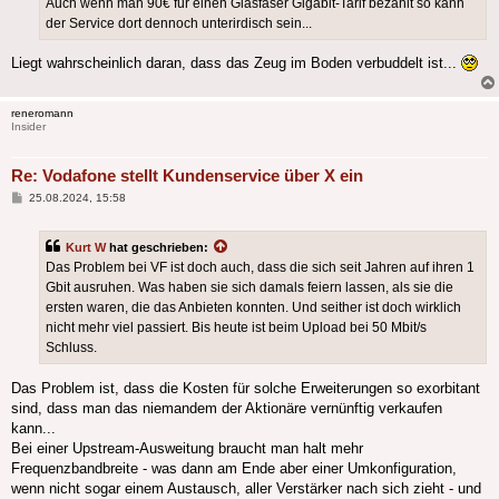
Auch wenn man 90€ für einen Glasfaser Gigabit-Tarif bezahlt so kann
der Service dort dennoch unterirdisch sein...
Liegt wahrscheinlich daran, dass das Zeug im Boden verbuddelt ist...
reneromann
Insider
Re: Vodafone stellt Kundenservice über X ein
Beitrag
25.08.2024, 15:58
Kurt W
hat geschrieben:
Das Problem bei VF ist doch auch, dass die sich seit Jahren auf ihren 1
Gbit ausruhen. Was haben sie sich damals feiern lassen, als sie die
ersten waren, die das Anbieten konnten. Und seither ist doch wirklich
nicht mehr viel passiert. Bis heute ist beim Upload bei 50 Mbit/s
Schluss.
Das Problem ist, dass die Kosten für solche Erweiterungen so exorbitant
sind, dass man das niemandem der Aktionäre vernünftig verkaufen
kann...
Bei einer Upstream-Ausweitung braucht man halt mehr
Frequenzbandbreite - was dann am Ende aber einer Umkonfiguration,
wenn nicht sogar einem Austausch, aller Verstärker nach sich zieht - und