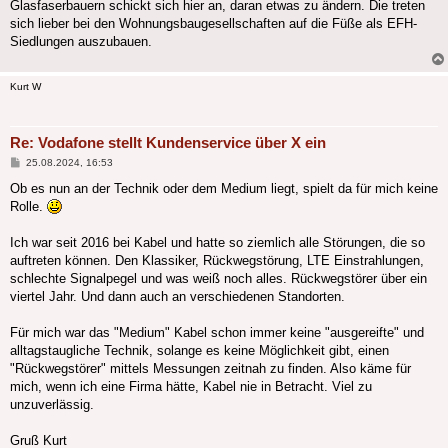
Glasfaserbauern schickt sich hier an, daran etwas zu ändern. Die treten
sich lieber bei den Wohnungsbaugesellschaften auf die Füße als EFH-
Siedlungen auszubauen.
Kurt W
Re: Vodafone stellt Kundenservice über X ein
Beitrag
25.08.2024, 16:53
Ob es nun an der Technik oder dem Medium liegt, spielt da für mich keine
Rolle.
Ich war seit 2016 bei Kabel und hatte so ziemlich alle Störungen, die so
auftreten können. Den Klassiker, Rückwegstörung, LTE Einstrahlungen,
schlechte Signalpegel und was weiß noch alles. Rückwegstörer über ein
viertel Jahr. Und dann auch an verschiedenen Standorten.
Für mich war das "Medium" Kabel schon immer keine "ausgereifte" und
alltagstaugliche Technik, solange es keine Möglichkeit gibt, einen
"Rückwegstörer" mittels Messungen zeitnah zu finden. Also käme für
mich, wenn ich eine Firma hätte, Kabel nie in Betracht. Viel zu
unzuverlässig.
Gruß Kurt