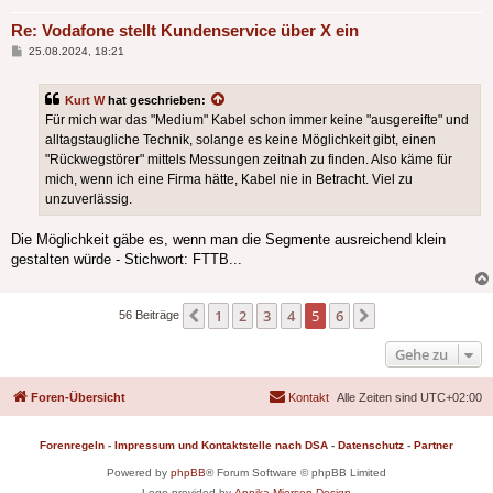
Re: Vodafone stellt Kundenservice über X ein
Beitrag
25.08.2024, 18:21
Kurt W
hat geschrieben:
Für mich war das "Medium" Kabel schon immer keine "ausgereifte" und
alltagstaugliche Technik, solange es keine Möglichkeit gibt, einen
"Rückwegstörer" mittels Messungen zeitnah zu finden. Also käme für
mich, wenn ich eine Firma hätte, Kabel nie in Betracht. Viel zu
unzuverlässig.
Die Möglichkeit gäbe es, wenn man die Segmente ausreichend klein
gestalten würde - Stichwort: FTTB...
1
2
3
4
5
6
Vorherige
Nächste
56 Beiträge
Gehe zu
Foren-Übersicht
Kontakt
Alle Zeiten sind
UTC+02:00
Forenregeln
-
Impressum und Kontaktstelle nach DSA
-
Datenschutz
-
Partner
Powered by
phpBB
® Forum Software © phpBB Limited
Logo provided by
Annika Miersen Design