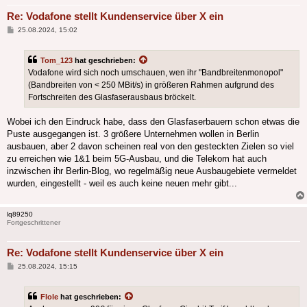
Re: Vodafone stellt Kundenservice über X ein
Beitrag
25.08.2024, 15:02
Tom_123
hat geschrieben:
Vodafone wird sich noch umschauen, wen ihr "Bandbreitenmonopol"
(Bandbreiten von < 250 MBit/s) in größeren Rahmen aufgrund des
Fortschreiten des Glasfaserausbaus bröckelt.
Wobei ich den Eindruck habe, dass den Glasfaserbauern schon etwas die
Puste ausgegangen ist. 3 größere Unternehmen wollen in Berlin
ausbauen, aber 2 davon scheinen real von den gesteckten Zielen so viel
zu erreichen wie 1&1 beim 5G-Ausbau, und die Telekom hat auch
inzwischen ihr Berlin-Blog, wo regelmäßig neue Ausbaugebiete vermeldet
wurden, eingestellt - weil es auch keine neuen mehr gibt...
lq89250
Fortgeschrittener
Re: Vodafone stellt Kundenservice über X ein
Beitrag
25.08.2024, 15:15
Flole
hat geschrieben: