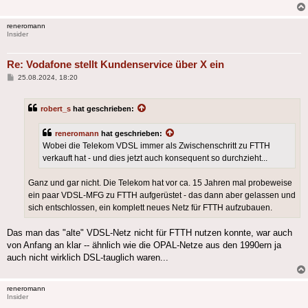
reneromann
Insider
Re: Vodafone stellt Kundenservice über X ein
Beitrag
25.08.2024, 18:20
robert_s
hat geschrieben:
reneromann
hat geschrieben:
Wobei die Telekom VDSL immer als Zwischenschritt zu FTTH
verkauft hat - und dies jetzt auch konsequent so durchzieht...
Ganz und gar nicht. Die Telekom hat vor ca. 15 Jahren mal probeweise
ein paar VDSL-MFG zu FTTH aufgerüstet - das dann aber gelassen und
sich entschlossen, ein komplett neues Netz für FTTH aufzubauen.
Das man das "alte" VDSL-Netz nicht für FTTH nutzen konnte, war auch
von Anfang an klar -- ähnlich wie die OPAL-Netze aus den 1990ern ja
auch nicht wirklich DSL-tauglich waren...
reneromann
Insider