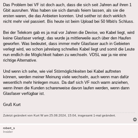
Das Problem bei VF ist doch auch, dass die sich seit Jahren auf ihren 1
Gbit ausruhen. Was haben sie sich damals feiern lassen, als sie die
ersten waren, die das Anbieten konnten. Und seither ist doch wirklich
nicht mehr viel passiert. Bis heute ist beim Upload bei 50 Mbit/s Schluss.
Bei der Telekom gab es ja mal vor Jahren die Devise, wo Kabel liegt, wird
keine Glasfaser verlegt, das wurde ja mittlerweile auch über den Haufen
geworfen. Was bedeutet, dass immer mehr Glasfaser auch in Gebieten
verlegt wird, wo schon jahrelang schnelles Kabel liegt und somit die Leute
nun endlich die Möglichkeit haben zu wechseln. VDSL war ja nie eine
richtige Alternative.
Und wenn ich sehe, wie viel Störmöglichkeiten bei Kabel auftreten
können, werden meiner Meinung viele wechseln, auch wenn man dafür
wesentlich mehr hinlegen muss. Da darf sich VF noch warm anziehen,
wenn ihnen die Kunden scharenweise davon laufen werden, wenn dann
Glasfaser verfügbar ist.
Gruß Kurt
Zuletzt geändert von
Kurt W
am 25.08.2024, 15:04, insgesamt 1-mal geändert.
robert_s
Insider