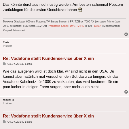
Das könnte durchaus noch lustig werden. Am besten schonmal Popcorn
zurücklegen für die ersten Gerichtsverfahren
Telekom Glasfaser 600 mit MagentaTV Smart Stream / FRITZ!Box 7590 AX | Amazon Prime (zum
20.9. gekündigt) | Sat Astra 19,2°Ost |
Vodafone Kabel
|
DVB-T2 HD
(FTA) |
DAB+
| MagentaMobil
Prepaid Jahrestarif
Flole
Insider
Re: Vodafone stellt Kundenservice über X ein
Beitrag
04.07.2024, 14:51
Wie das ausgehen wird ist doch klar, wir sind nicht in den USA. Du
kannst aber natürlich mal versuchen den Bot dazu zu bringen, dir das
Vodafone-Kabelnetz für 100€ zu verkaufen, das wird bestimmt für ein
paar lacher in einigen Foren sorgen, aber mehr auch nicht.
robert_s
Insider
Re: Vodafone stellt Kundenservice über X ein
Beitrag
04.07.2024, 18:55