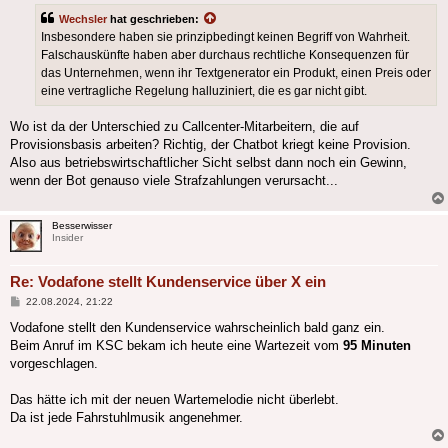
Wechsler
hat geschrieben:
Insbesondere haben sie prinzipbedingt keinen Begriff von Wahrheit.
Falschauskünfte haben aber durchaus rechtliche Konsequenzen für
das Unternehmen, wenn ihr Textgenerator ein Produkt, einen Preis oder
eine vertragliche Regelung halluziniert, die es gar nicht gibt.
Wo ist da der Unterschied zu Callcenter-Mitarbeitern, die auf
Provisionsbasis arbeiten? Richtig, der Chatbot kriegt keine Provision.
Also aus betriebswirtschaftlicher Sicht selbst dann noch ein Gewinn,
wenn der Bot genauso viele Strafzahlungen verursacht...
Besserwisser
Insider
Re: Vodafone stellt Kundenservice über X ein
Beitrag
22.08.2024, 21:22
Vodafone stellt den Kundenservice wahrscheinlich bald ganz ein.
Beim Anruf im KSC bekam ich heute eine Wartezeit vom
95 Minuten
vorgeschlagen.
Das hätte ich mit der neuen Wartemelodie nicht überlebt.
Da ist jede Fahrstuhlmusik angenehmer.