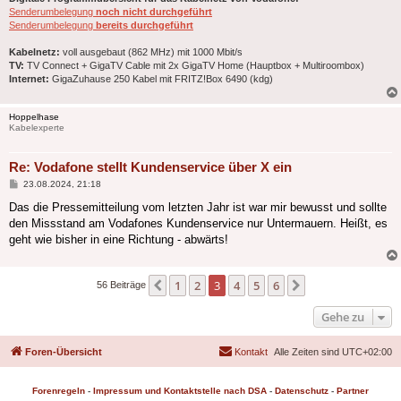
Senderumbelegung
noch nicht durchgeführt
Senderumbelegung
bereits durchgeführt
Kabelnetz:
voll ausgebaut (862 MHz) mit 1000 Mbit/s
TV:
TV Connect + GigaTV Cable mit 2x GigaTV Home (Hauptbox + Multiroombox)
Internet:
GigaZuhause 250 Kabel mit FRITZ!Box 6490 (kdg)
Hoppelhase
Kabelexperte
Re: Vodafone stellt Kundenservice über X ein
Beitrag
23.08.2024, 21:18
Das die Pressemitteilung vom letzten Jahr ist war mir bewusst und sollte
den Missstand am Vodafones Kundenservice nur Untermauern. Heißt, es
geht wie bisher in eine Richtung - abwärts!
1
2
3
4
5
6
Vorherige
Nächste
56 Beiträge
Gehe zu
Foren-Übersicht
Kontakt
Alle Zeiten sind
UTC+02:00
Forenregeln
-
Impressum und Kontaktstelle nach DSA
-
Datenschutz
-
Partner