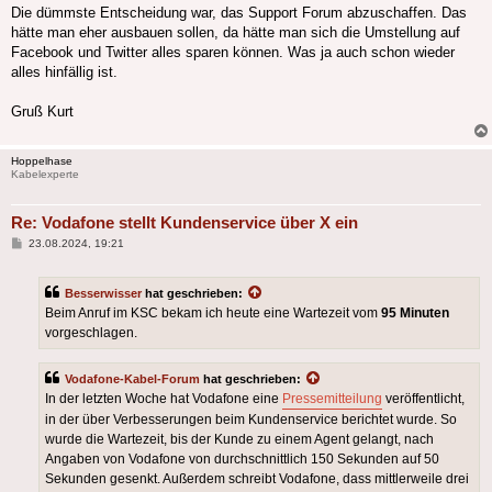
Die dümmste Entscheidung war, das Support Forum abzuschaffen. Das
hätte man eher ausbauen sollen, da hätte man sich die Umstellung auf
Facebook und Twitter alles sparen können. Was ja auch schon wieder
alles hinfällig ist.
Gruß Kurt
Hoppelhase
Kabelexperte
Re: Vodafone stellt Kundenservice über X ein
Beitrag
23.08.2024, 19:21
Besserwisser
hat geschrieben:
Beim Anruf im KSC bekam ich heute eine Wartezeit vom
95 Minuten
vorgeschlagen.
Vodafone-Kabel-Forum
hat geschrieben:
In der letzten Woche hat Vodafone eine
Pressemitteilung
veröffentlicht,
in der über Verbesserungen beim Kundenservice berichtet wurde. So
wurde die Wartezeit, bis der Kunde zu einem Agent gelangt, nach
Angaben von Vodafone von durchschnittlich 150 Sekunden auf 50
Sekunden gesenkt. Außerdem schreibt Vodafone, dass mittlerweile drei