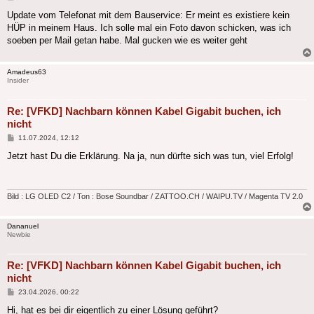
Update vom Telefonat mit dem Bauservice: Er meint es existiere kein
HÜP in meinem Haus. Ich solle mal ein Foto davon schicken, was ich
soeben per Mail getan habe. Mal gucken wie es weiter geht
Amadeus63
Insider
Re: [VFKD] Nachbarn können Kabel Gigabit buchen, ich
nicht
Beitrag
11.07.2024, 12:12
Jetzt hast Du die Erklärung. Na ja, nun dürfte sich was tun, viel Erfolg!
Bild : LG OLED C2 / Ton : Bose Soundbar / ZATTOO.CH / WAIPU.TV / Magenta TV 2.0
Dananuel
Newbie
Re: [VFKD] Nachbarn können Kabel Gigabit buchen, ich
nicht
Beitrag
23.04.2026, 00:22
Hi, hat es bei dir eigentlich zu einer Lösung geführt?