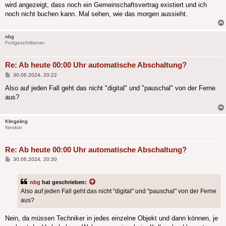
wird angezeigt, dass noch ein Gemeinschaftsvertrag existiert und ich
noch nicht buchen kann. Mal sehen, wie das morgen aussieht.
nbg
Fortgeschrittener
Re: Ab heute 00:00 Uhr automatische Abschaltung?
Beitrag
30.06.2024, 20:22
Also auf jeden Fall geht das nicht "digital" und "pauschal" von der Ferne
aus?
Klingeling
Newbie
Re: Ab heute 00:00 Uhr automatische Abschaltung?
Beitrag
30.06.2024, 20:30
nbg
hat geschrieben:
Also auf jeden Fall geht das nicht "digital" und "pauschal" von der Ferne
aus?
Nein, da müssen Techniker in jedes einzelne Objekt und dann können, je