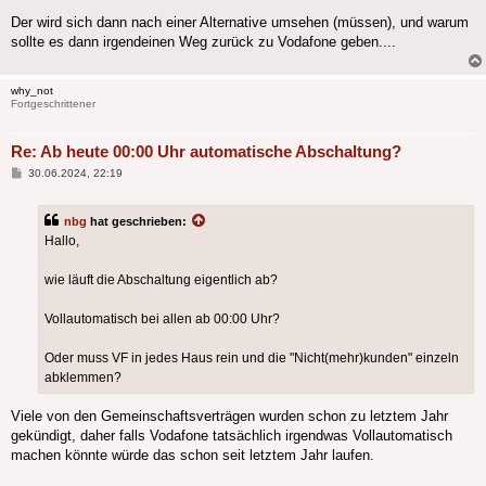
Der wird sich dann nach einer Alternative umsehen (müssen), und warum
sollte es dann irgendeinen Weg zurück zu Vodafone geben....
why_not
Fortgeschrittener
Re: Ab heute 00:00 Uhr automatische Abschaltung?
Beitrag
30.06.2024, 22:19
nbg
hat geschrieben:
Hallo,
wie läuft die Abschaltung eigentlich ab?
Vollautomatisch bei allen ab 00:00 Uhr?
Oder muss VF in jedes Haus rein und die "Nicht(mehr)kunden" einzeln
abklemmen?
Viele von den Gemeinschaftsverträgen wurden schon zu letztem Jahr
gekündigt, daher falls Vodafone tatsächlich irgendwas Vollautomatisch
machen könnte würde das schon seit letztem Jahr laufen.