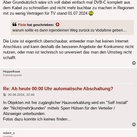
Aber Grundsätzlich wäre ich voll dabei einfach mal DVB-C komplett aus
dem Kabel zu schmeißen und nicht mehr buchbar zu machen in Regionen
mit zu wenig Verträgen für TV stand 01.07.2024
Flole
hat geschrieben:
warum sollte es dann irgendeinen Weg zurück zu Vodafone geben....
Die Liste ist eigentlich überschaubar, entweder man hat keinen Internet
Anschluss und kann deshalb die besseren Angebote der Konkurrenz nicht
nutzen, oder man ist technisch so unversiert das man den Umstieg nicht
schafft.
Hoppelhase
Kabelexperte
Re: Ab heute 00:00 Uhr automatische Abschaltung?
Beitrag
30.06.2024, 22:46
In Objekten mit frei zugänglicher Hausverkablung wird ein "Self Install"
der "Nicht(mehr)kunden" mittels Sperr Hülsen für den Verteiler /
Abzweiger unterbunden.
Fotos dazu konnte ich keines finden…
robert_s
Insider