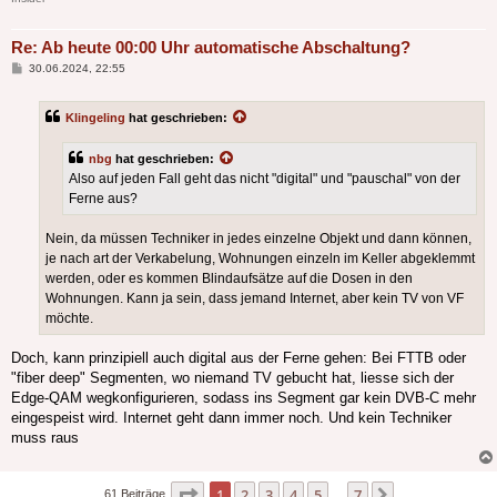
Re: Ab heute 00:00 Uhr automatische Abschaltung?
Beitrag
30.06.2024, 22:55
Klingeling
hat geschrieben:
nbg
hat geschrieben:
Also auf jeden Fall geht das nicht "digital" und "pauschal" von der
Ferne aus?
Nein, da müssen Techniker in jedes einzelne Objekt und dann können,
je nach art der Verkabelung, Wohnungen einzeln im Keller abgeklemmt
werden, oder es kommen Blindaufsätze auf die Dosen in den
Wohnungen. Kann ja sein, dass jemand Internet, aber kein TV von VF
möchte.
Doch, kann prinzipiell auch digital aus der Ferne gehen: Bei FTTB oder
"fiber deep" Segmenten, wo niemand TV gebucht hat, liesse sich der
Edge-QAM wegkonfigurieren, sodass ins Segment gar kein DVB-C mehr
eingespeist wird. Internet geht dann immer noch. Und kein Techniker
muss raus
Seite
1
von
7
1
2
3
4
5
7
Nächste
61 Beiträge
…