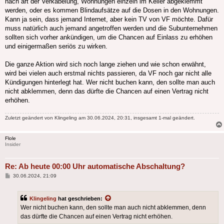
nach art der Verkabelung, Wohnungen einzeln im Keller abgeklemmt
werden, oder es kommen Blindaufsätze auf die Dosen in den Wohnungen.
Kann ja sein, dass jemand Internet, aber kein TV von VF möchte. Dafür
muss natürlich auch jemand angetroffen werden und die Subunternehmen
sollten sich vorher ankündigen, um die Chancen auf Einlass zu erhöhen
und einigermaßen seriös zu wirken.
Die ganze Aktion wird sich noch lange ziehen und wie schon erwähnt,
wird bei vielen auch erstmal nichts passieren, da VF noch gar nicht alle
Kündigungen hinterlegt hat. Wer nicht buchen kann, den sollte man auch
nicht abklemmen, denn das dürfte die Chancen auf einen Vertrag nicht
erhöhen.
Zuletzt geändert von
Klingeling
am 30.06.2024, 20:31, insgesamt 1-mal geändert.
Flole
Insider
Re: Ab heute 00:00 Uhr automatische Abschaltung?
Beitrag
30.06.2024, 21:09
Klingeling
hat geschrieben:
Wer nicht buchen kann, den sollte man auch nicht abklemmen, denn
das dürfte die Chancen auf einen Vertrag nicht erhöhen.