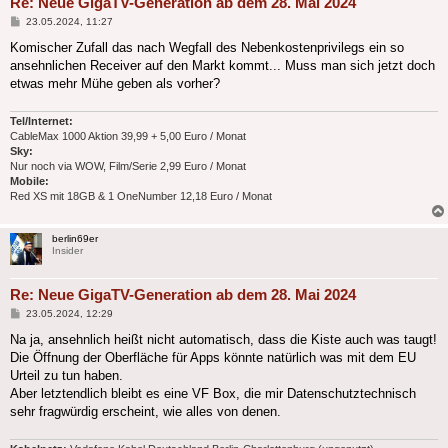
Re: Neue GigaTV-Generation ab dem 28. Mai 2024
Beitrag
23.05.2024, 11:27
Komischer Zufall das nach Wegfall des Nebenkostenprivilegs ein so
ansehnlichen Receiver auf den Markt kommt... Muss man sich jetzt doch
etwas mehr Mühe geben als vorher?
Tel/Internet:
CableMax 1000 Aktion 39,99 + 5,00 Euro / Monat
Sky:
Nur noch via WOW, Film/Serie 2,99 Euro / Monat
Mobile:
Red XS mit 18GB & 1 OneNumber 12,18 Euro / Monat
berlin69er
Insider
Re: Neue GigaTV-Generation ab dem 28. Mai 2024
Beitrag
23.05.2024, 12:29
Na ja, ansehnlich heißt nicht automatisch, dass die Kiste auch was taugt!
Die Öffnung der Oberfläche für Apps könnte natürlich was mit dem EU
Urteil zu tun haben.
Aber letztendlich bleibt es eine VF Box, die mir Datenschutztechnisch
sehr fragwürdig erscheint, wie alles von denen.