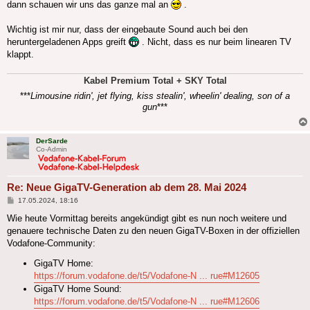
dann schauen wir uns das ganze mal an
.
Wichtig ist mir nur, dass der eingebaute Sound auch bei den
heruntergeladenen Apps greift
. Nicht, dass es nur beim linearen TV
klappt.
Kabel Premium Total + SKY Total
***
Limousine ridin', jet flying, kiss stealin', wheelin' dealing, son of a
gun
***
DerSarde
Co-Admin
Re: Neue GigaTV-Generation ab dem 28. Mai 2024
Beitrag
17.05.2024, 18:16
Wie heute Vormittag bereits angekündigt gibt es nun noch weitere und
genauere technische Daten zu den neuen GigaTV-Boxen in der offiziellen
Vodafone-Community:
GigaTV Home:
https://forum.vodafone.de/t5/Vodafone-N ... rue#M12605
GigaTV Home Sound:
https://forum.vodafone.de/t5/Vodafone-N ... rue#M12606