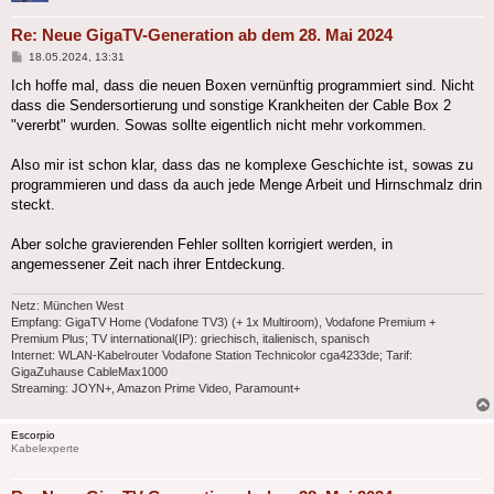
Re: Neue GigaTV-Generation ab dem 28. Mai 2024
Beitrag
18.05.2024, 13:31
Ich hoffe mal, dass die neuen Boxen vernünftig programmiert sind. Nicht
dass die Sendersortierung und sonstige Krankheiten der Cable Box 2
"vererbt" wurden. Sowas sollte eigentlich nicht mehr vorkommen.
Also mir ist schon klar, dass das ne komplexe Geschichte ist, sowas zu
programmieren und dass da auch jede Menge Arbeit und Hirnschmalz drin
steckt.
Aber solche gravierenden Fehler sollten korrigiert werden, in
angemessener Zeit nach ihrer Entdeckung.
Netz: München West
Empfang: GigaTV Home (Vodafone TV3) (+ 1x Multiroom), Vodafone Premium +
Premium Plus; TV international(IP): griechisch, italienisch, spanisch
Internet: WLAN-Kabelrouter Vodafone Station Technicolor cga4233de; Tarif:
GigaZuhause CableMax1000
Streaming: JOYN+, Amazon Prime Video, Paramount+
Escorpio
Kabelexperte