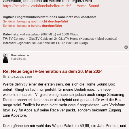
Generation, der laufend um weitere Infos ergänzt wird:
https://helpdesk.vodafonekabelforum.de/ ... Home_Sound
Digitale Programmübersicht für das Kabelnetz von Vodafone:
Senderumbelegung
noch nicht durchgeführt
Senderumbelegung
bereits durchgeführt
Kabelnetz:
voll ausgebaut (862 MHz) mit 1000 Mbit/s
TV:
TV Connect + GigaTV Cable mit 2x GigaTV Home (Hauptbox + Multiroombox)
Internet:
GigaZuhause 250 Kabel mit FRITZ!Box 6490 (kdg)
Krummlasche
Kabelfreak
Re: Neue GigaTV-Generation ab dem 28. Mai 2024
Beitrag
17.05.2024, 13:06
Werde definitiv einer der ersten sein, der sich die Home Sound Box
ordert. Klingt einfach nur perfekt für meine Bedürfnisse. Ich liebe
weiterhin lineares TV, gleichzeitig habe ich jedoch auch einige Streaming
Dienste abonniert. Ich schaue also hybrid und genau dafür wird die Box
mega sein! Endlich ist man nicht mehr darauf angewiesen, was Vodafone
bzw. sky für Apps auf seine Receiver packt, sondern bekommt Zugang
zum Appstore.
Dazu gönne ich mir wohl das Waipu Paket zu 59,99, ein Jahr Perfect, und