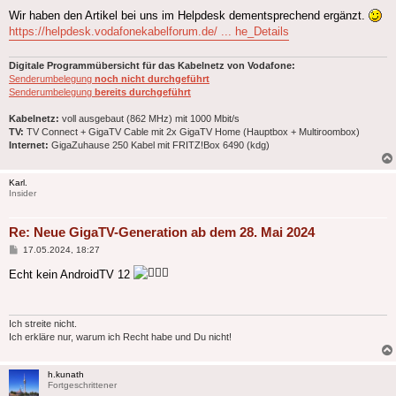
Wir haben den Artikel bei uns im Helpdesk dementsprechend ergänzt.
https://helpdesk.vodafonekabelforum.de/ ... he_Details
Digitale Programmübersicht für das Kabelnetz von Vodafone:
Senderumbelegung
noch nicht durchgeführt
Senderumbelegung
bereits durchgeführt
Kabelnetz:
voll ausgebaut (862 MHz) mit 1000 Mbit/s
TV:
TV Connect + GigaTV Cable mit 2x GigaTV Home (Hauptbox + Multiroombox)
Internet:
GigaZuhause 250 Kabel mit FRITZ!Box 6490 (kdg)
Karl.
Insider
Re: Neue GigaTV-Generation ab dem 28. Mai 2024
Beitrag
17.05.2024, 18:27
Echt kein AndroidTV 12
Ich streite nicht.
Ich erkläre nur, warum ich Recht habe und Du nicht!
h.kunath
Fortgeschrittener