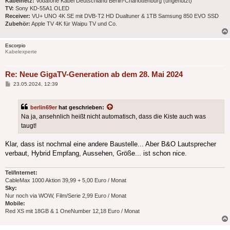
Kabelnetz:
Vodafone Kabel Deutschland Berlin-Charlottenburg (ungenutzt)
TV:
Sony KD-55A1 OLED
Receiver:
VU+ UNO 4K SE mit DVB-T2 HD Dualtuner & 1TB Samsung 850 EVO SSD
Zubehör:
Apple TV 4K für Waipu TV und Co.
Escorpio
Kabelexperte
Re: Neue GigaTV-Generation ab dem 28. Mai 2024
Beitrag
23.05.2024, 12:39
berlin69er
hat geschrieben:
Na ja, ansehnlich heißt nicht automatisch, dass die Kiste auch was
taugt!
Klar, dass ist nochmal eine andere Baustelle... Aber B&O Lautsprecher
verbaut, Hybrid Empfang, Aussehen, Größe... ist schon nice.
Tel/Internet:
CableMax 1000 Aktion 39,99 + 5,00 Euro / Monat
Sky:
Nur noch via WOW, Film/Serie 2,99 Euro / Monat
Mobile:
Red XS mit 18GB & 1 OneNumber 12,18 Euro / Monat