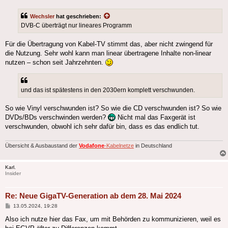
Wechsler
hat geschrieben:
DVB-C überträgt nur lineares Programm
Für die Übertragung von Kabel-TV stimmt das, aber nicht zwingend für
die Nutzung. Sehr wohl kann man linear übertragene Inhalte non-linear
nutzen – schon seit Jahrzehnten.
und das ist spätestens in den 2030ern komplett verschwunden.
So wie Vinyl verschwunden ist? So wie die CD verschwunden ist? So wie
DVDs/BDs verschwinden werden?
Nicht mal das Faxgerät ist
verschwunden, obwohl ich sehr dafür bin, dass es das endlich tut.
Übersicht & Ausbaustand der
Vodafone
-Kabelnetze
in Deutschland
Karl.
Insider
Re: Neue GigaTV-Generation ab dem 28. Mai 2024
Beitrag
13.05.2024, 19:28
Also ich nutze hier das Fax, um mit Behörden zu kommunizieren, weil es