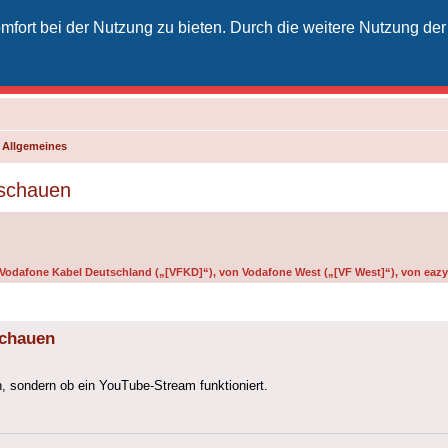
fort bei der Nutzung zu bieten. Durch die weitere Nutzung der
izielles Vodafone-Kabel-Forum
unkt für Kabelkunden von Vodafone - von Kunden für Kunden
d Allgemeines
 schauen
n Vodafone Kabel Deutschland („[VFKD]“), von Vodafone West („[VF West]“), von eazy 
schauen
, sondern ob ein YouTube-Stream funktioniert.