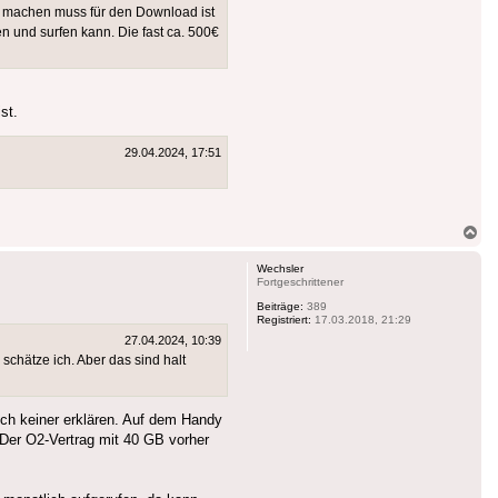
n machen muss für den Download ist
en und surfen kann. Die fast ca. 500€
st.
29.04.2024, 17:51
Na
ob
Wechsler
Fortgeschrittener
Beiträge:
389
Registriert:
17.03.2018, 21:29
27.04.2024, 10:39
schätze ich. Aber das sind halt
h keiner erklären. Auf dem Handy
 Der O2-Vertrag mit 40 GB vorher