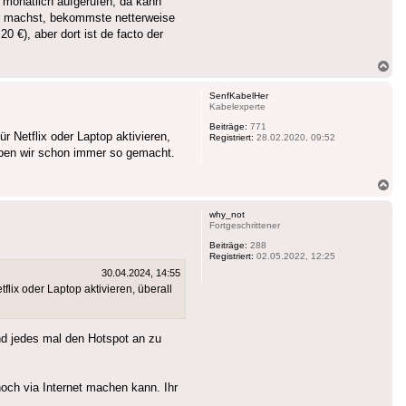
 monatlich aufgerufen, da kann
er machst, bekommste netterweise
 €), aber dort ist de facto der
Na
ob
SenfKabelHer
Kabelexperte
Beiträge:
771
r Netflix oder Laptop aktivieren,
Registriert:
28.02.2020, 09:52
 haben wir schon immer so gemacht.
Na
ob
why_not
Fortgeschrittener
Beiträge:
288
Registriert:
02.05.2022, 12:25
30.04.2024, 14:55
lix oder Laptop aktivieren, überall
nd jedes mal den Hotspot an zu
noch via Internet machen kann. Ihr