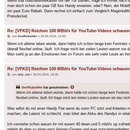
Wenn mal Glasfaserverkäufer vor der Tür stehen, frage ich immer nach 
man doch schon ein paar GB fürs Handy erwarten, oder? Nein, der Mobi
ein paar Euro Rabatt. Dann rechne ich einfach zum Vergleich MagentaMobil
Preisdeckel.
Re: [VFKD] Reichen 100 MBit/s für YouTube-Videos schauen
Beitrag
von
SenfKabelHer
»
30.04.2024, 14:55
Wenn ich alleine leben würde, dann hätte ich schon lange kein Festnetz m
überall flexibel online, läuft. Ich frage mich bei vielen Leuten warum si
Man sieht ja an den Emotionen hier im Forum wie sehr viele Leute an i
Re: [VFKD] Reichen 100 MBit/s für YouTube-Videos schauen
Beitrag
von
why_not
»
30.04.2024, 18:36
SenfKabelHer
hat geschrieben:
Wenn ich alleine leben würde, dann hätte ich schon lange kein Festnetz 
flexibel online, läuft. Ich frage mich bei vielen Leuten warum sie das ni
Was willst du mit einer Handy Flat wenn du vorm PC sitzt und Arbeiten 
machen, die Latenz ist schlecht, man tötet den Akku des Handys in relat
Ich verstehe schon warum ihr mit eurem 40 down und 5 mbit/s up zufriede
gehört da aber zu einer ganz kleinen Gruppe und euer nutzungsverhalten 