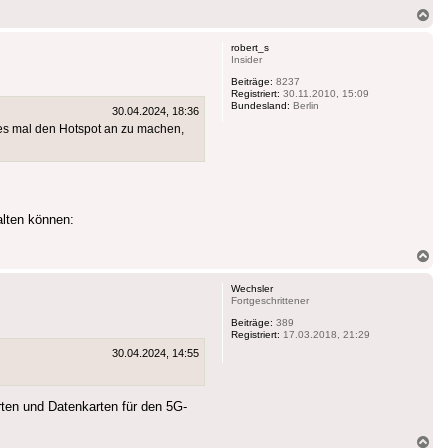
Na
ob
robert_s
Insider
Beiträge:
8237
Registriert:
30.11.2010, 15:09
Bundesland:
Berlin
30.04.2024, 18:36
edes mal den Hotspot an zu machen,
alten können:
Na
ob
Wechsler
Fortgeschrittener
Beiträge:
389
Registriert:
17.03.2018, 21:29
30.04.2024, 14:55
ten und Datenkarten für den 5G-
Na