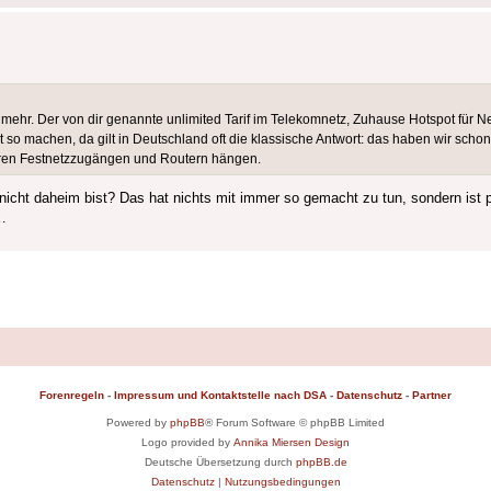
mehr. Der von dir genannte unlimited Tarif im Telekomnetz, Zuhause Hotspot für Netf
icht so machen, da gilt in Deutschland oft die klassische Antwort: das haben wir sch
ihren Festnetzzugängen und Routern hängen.
nicht daheim bist? Das hat nichts mit immer so gemacht zu tun, sondern ist 
t…
Forenregeln
-
Impressum und Kontaktstelle nach DSA
-
Datenschutz
-
Partner
Powered by
phpBB
® Forum Software © phpBB Limited
Logo provided by
Annika Miersen Design
Deutsche Übersetzung durch
phpBB.de
Datenschutz
|
Nutzungsbedingungen