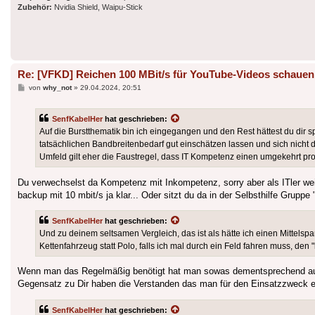
Zubehör:
Nvidia Shield, Waipu-Stick
Re: [VFKD] Reichen 100 MBit/s für YouTube-Videos schauen
Beitrag
von
why_not
»
29.04.2024, 20:51
SenfKabelHer
hat geschrieben:
Auf die Burstthematik bin ich eingegangen und den Rest hättest du dir s
tatsächlichen Bandbreitenbedarf gut einschätzen lassen und sich nich
Umfeld gilt eher die Faustregel, dass IT Kompetenz einen umgekehrt pro
Du verwechselst da Kompetenz mit Inkompetenz, sorry aber als ITler wei
backup mit 10 mbit/s ja klar... Oder sitzt du da in der Selbsthilfe Grup
SenfKabelHer
hat geschrieben:
Und zu deinem seltsamen Vergleich, das ist als hätte ich einen Mittels
Kettenfahrzeug statt Polo, falls ich mal durch ein Feld fahren muss, den 
Wenn man das Regelmäßig benötigt hat man sowas dementsprechend auch,
Gegensatz zu Dir haben die Verstanden das man für den Einsatzzweck e
SenfKabelHer
hat geschrieben: