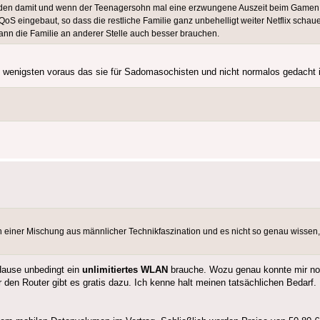
rieden damit und wenn der Teenagersohn mal eine erzwungene Auszeit beim Game
QoS eingebaut, so dass die restliche Familie ganz unbehelligt weiter Netflix schau
ann die Familie an anderer Stelle auch besser brauchen.
ll wenigsten voraus das sie für Sadomasochisten und nicht normalos gedacht i
in einer Mischung aus männlicher Technikfaszination und es nicht so genau wissen, 
 Hause unbedingt ein
unlimitiertes WLAN
brauche. Wozu genau konnte mir noc
den Router gibt es gratis dazu. Ich kenne halt meinen tatsächlichen Bedarf.