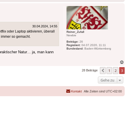
ob
30.04.2024, 14:55
lix oder Laptop aktivieren, überall
Reiner_Zufall
Newbie
on immer so gemacht.
Beiträge:
26
Registriert:
04.07.2020, 11:11
Bundesland:
Baden-Württemberg
praktischer Natur… ja, man kann
Na
ob
1
2
3
Vorherige
28 Beiträge
Gehe zu
Kontakt
Alle Zeiten sind
UTC+02:00