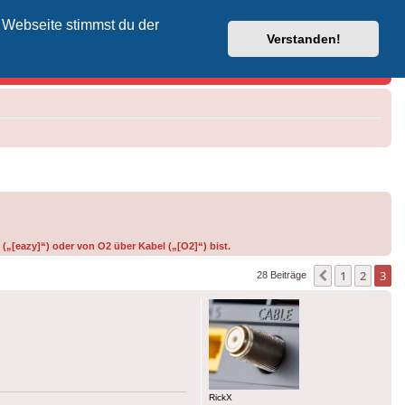
 Webseite stimmst du der
Vodafone-Kabel-Helpdesk
Verstanden!
(„[eazy]“) oder von O2 über Kabel („[O2]“) bist.
1
2
3
Vorherige
28 Beiträge
RickX