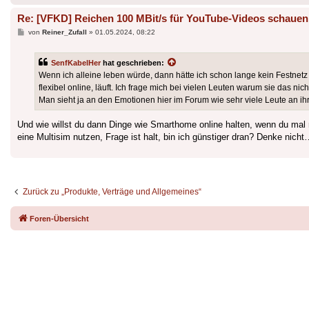
Re: [VFKD] Reichen 100 MBit/s für YouTube-Videos schauen
Beitrag
von
Reiner_Zufall
»
01.05.2024, 08:22
SenfKabelHer
hat geschrieben:
Wenn ich alleine leben würde, dann hätte ich schon lange kein Festnetz 
flexibel online, läuft. Ich frage mich bei vielen Leuten warum sie das n
Man sieht ja an den Emotionen hier im Forum wie sehr viele Leute an 
Und wie willst du dann Dinge wie Smarthome online halten, wenn du mal 
eine Multisim nutzen, Frage ist halt, bin ich günstiger dran? Denke nich
Zurück zu „Produkte, Verträge und Allgemeines“
Foren-Übersicht