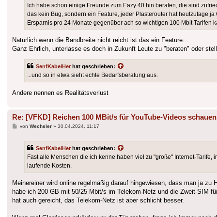
Ich habe schon einige Freunde zum Eazy 40 hin beraten, die sind zuf
das kein Bug, sondern ein Feature, jeder Plasterouter hat heutzutage ja 
Ersparnis pro 24 Monate gegenüber ach so wichtigen 100 Mbit Tarifen k
Natürlich wenn die Bandbreite nicht reicht ist das ein Feature...
Ganz Ehrlich, unterlasse es doch in Zukunft Leute zu "beraten" oder ste
SenfKabelHer
hat geschrieben:
...und so in etwa sieht echte Bedarfsberatung aus.
Andere nennen es Realitätsverlust
Re: [VFKD] Reichen 100 MBit/s für YouTube-Videos schauen
Beitrag
von
Wechsler
»
30.04.2024, 11:17
SenfKabelHer
hat geschrieben:
Fast alle Menschen die ich kenne haben viel zu "große" Internet-Tarife, 
laufende Kosten.
Meinereiner wird online regelmäßig darauf hingewiesen, dass man ja zu
habe ich 200 GB mit 50/25 Mbit/s im Telekom-Netz und die Zweit-SIM für 
hat auch gereicht, das Telekom-Netz ist aber schlicht besser.