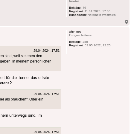
Newbie
Beiträge:
49
Registriert:
11.01.2023, 17:00
Bundesland:
Nordrhein-Westfalen
Na
ob
why_not
Fortgeschrittener
Beiträge:
288
Registriert:
02.05.2022, 12:25
29.04.2024, 17:51
en sind, weil sie eben den
ugeben. In meinem persönlichen
t für die Tonne, das offsite
petenz?
29.04.2024, 17:51
ser als brauchen". Oder ein
hern unterwegs sind, im
29.04.2024, 17:51