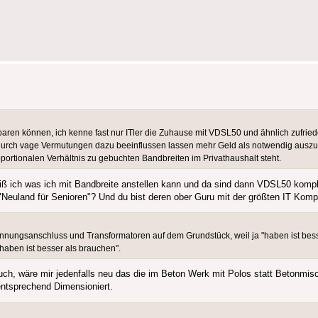
paren können, ich kenne fast nur ITler die Zuhause mit VDSL50 und ähnlich zufried
t durch vage Vermutungen dazu beeinflussen lassen mehr Geld als notwendig ausz
portionalen Verhältnis zu gebuchten Bandbreiten im Privathaushalt steht.
ß ich was ich mit Bandbreite anstellen kann und da sind dann VDSL50 komplet
pe "Neuland für Senioren"? Und du bist deren ober Guru mit der größten IT Kom
pannungsanschluss und Transformatoren auf dem Grundstück, weil ja "haben ist bes
"haben ist besser als brauchen".
 wäre mir jedenfalls neu das die im Beton Werk mit Polos statt Betonmisc
ntsprechend Dimensioniert.