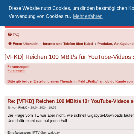
Diese Website nutzt Cookies, um dir den bestmöglichen Kom
Inoff
Verwendung von Cookies zu.
Mehr erfahren
Der Treffp
FAQ
Foren-Übersicht
Internet und Telefon über Kabel
Produkte, Verträge un
[VFKD] Reichen 100 MBit/s für YouTube-Videos
Forumsregeln
Forenregeln
Bitte gib bei der Erstellung eines Threads im Feld „Präfix“ an, ob du Kunde vo
Re: [VFKD] Reichen 100 MBit/s für YouTube-Videos 
Beitrag
von
RickX
»
29.04.2024, 19:57
Die Frage vom TE war aber nicht, wie schnell Gigabyte-Downloads laufen
Und dafür reicht das auf jeden Fall.
Empfangsweg:
IPTV über waipu.tv