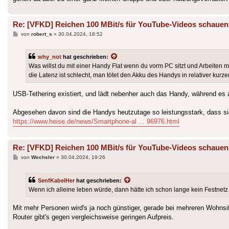
Re: [VFKD] Reichen 100 MBit/s für YouTube-Videos schauen
Beitrag
von
robert_s
»
30.04.2024, 18:52
why_not
hat geschrieben:
Was willst du mit einer Handy Flat wenn du vorm PC sitzt und Arbeiten 
die Latenz ist schlecht, man tötet den Akku des Handys in relativer kurz
USB-Tethering existiert, und lädt nebenher auch das Handy, während es al
Abgesehen davon sind die Handys heutzutage so leistungsstark, dass sie 
https://www.heise.de/news/Smartphone-al ... 96976.html
Re: [VFKD] Reichen 100 MBit/s für YouTube-Videos schauen
Beitrag
von
Wechsler
»
30.04.2024, 19:26
SenfKabelHer
hat geschrieben:
Wenn ich alleine leben würde, dann hätte ich schon lange kein Festnetz
Mit mehr Personen wird's ja noch günstiger, gerade bei mehreren Wohns
Router gibt's gegen vergleichsweise geringen Aufpreis.