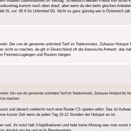
dem mobilen Datenvolumen im Vertrag. Schließlich werden Preise von 50-80 €
lfunkvertrag kommt noch oben drauf, aber wenn du den beim gleichen Anbiet
 XL vor: 85 € für Unlimited 5G. Nicht so ganz günstig wie in Österreich (ab 20
ehr. Der von dir genannte unlimited Tarif im Telekomnetz, Zuhause Hotspot fü
e das nicht so machen, da gilt in Deutschland oft die klassische Antwort: das
hren Festnetzzugängen und Routern hängen.
mehr. Der von dir genannte unlimited Tarif im Telekomnetz, Zuhause Hotspot für Netf
cht so machen
musst und danach vielleicht noch eine Runde CS spielen willst. Das ist Aufwa
iver kurzer Zeit wenn da jeden Tag 10-12 Stunden der Hotspot an ist.
n seit, ihr nutzt halt 3 Applikationen und habt keine Ahnung was man sonst 
ist absolut nische und nicht Repräsentativ.