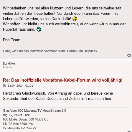
Wir bedanken uns bei allen Nutzern und Lesern, die uns teilweise seit
vielen Jahren die Treue halten! Nur durch euch kann das Forum mit
Leben gefüllt werden, vielen Dank dafür!
Wir hoffen, ihr bleibt uns auch weiterhin treu, auch wenn wir nun aus der
Pubertät raus sind.
Das Team
Hallo, wir sind das inoffizielle Vodafone Kabel Forum und Helpdesk.
DarkNike
Insider
Re: Das inoffizielle Vodafone-Kabel-Forum wird volljährig!
Beitrag
18.04.2024, 01:01
Herzlichen Glückwunsch. Von Anfang an dabei und bereue keine
Sekunde. Seit den Kabel Deutschland Zeiten hilft man sich hier.
Glasfaser 600 Magenta TV MegaStream 2.0
Big TV, Paket Türk
600 Mbit/s Down, 300 Mbit/s Up
FRITZ!Box 5690 Pro
2x Magenta TV One V2