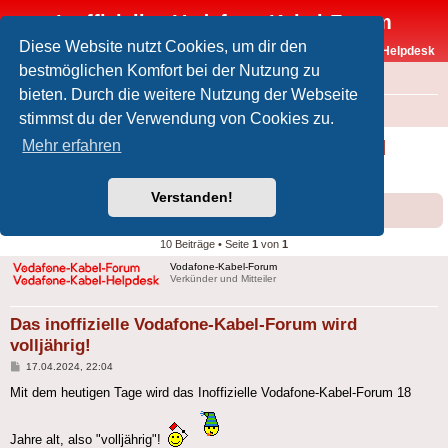
Inoffizielles Vodafone-Kabel-Forum
Diese Website nutzt Cookies, um dir den
Vodafone-Kabel-Helpdesk
bestmöglichen Komfort bei der Nutzung zu
FAQ
bieten. Durch die weitere Nutzung der Webseite
Foren-Übersicht
Intern
Rund um Forum und Helpdesk
stimmst du der Verwendung von Cookies zu.
Das inoffizielle Vodafone-Kabel-Forum wird
Mehr erfahren
volljährig!
Verstanden!
Forumsregeln
Forenregeln
10 Beiträge • Seite
1
von
1
Vodafone-Kabel-Forum
Verkünder und Mitteiler
Das inoffizielle Vodafone-Kabel-Forum wird
volljährig!
Beitrag
17.04.2024, 22:04
Mit dem heutigen Tage wird das Inoffizielle Vodafone-Kabel-Forum 18
Jahre alt, also "volljährig"!