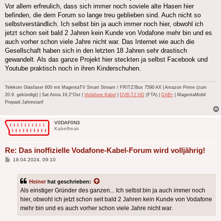
Vor allem erfreulich, dass sich immer noch soviele alte Hasen hier
befinden, die dem Forum so lange treu geblieben sind. Auch nicht so
selbstverständlich. Ich selbst bin ja auch immer noch hier, obwohl ich
jetzt schon seit bald 2 Jahren kein Kunde von Vodafone mehr bin und es
auch vorher schon viele Jahre nicht war. Das Internet wie auch die
Gesellschaft haben sich in den letzten 18 Jahren sehr drastisch
gewandelt. Als das ganze Projekt hier steckten ja selbst Facebook und
Youtube praktisch noch in ihren Kinderschuhen.
Telekom Glasfaser 600 mit MagentaTV Smart Stream / FRITZ!Box 7590 AX | Amazon Prime (zum
20.9. gekündigt) | Sat Astra 19,2°Ost |
Vodafone Kabel
|
DVB-T2 HD
(FTA) |
DAB+
| MagentaMobil
Prepaid Jahrestarif
V0DAF0N3
Kabelfreak
Re: Das inoffizielle Vodafone-Kabel-Forum wird volljährig!
Beitrag
19.04.2024, 09:10
Heiner
hat geschrieben:
Als einstiger Gründer des ganzen... Ich selbst bin ja auch immer noch
hier, obwohl ich jetzt schon seit bald 2 Jahren kein Kunde von Vodafone
mehr bin und es auch vorher schon viele Jahre nicht war.