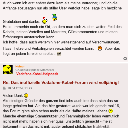
Auch wenn ich erst später dazu kam als meine Vorredner, und ich die
Anfänge sozusagen nur als stiller User verfolgt habe, sage ich herzliche
Gratulation und danke.
Es ist immerhin noch ein Ort, an dem man sich zu dem weiten Feld des
Kabels, seinen Vorteilen und Marotten, Glücksmomenten und miesen
Erfahrungen austauschen kann.
Ich hoffe, dass auch weiterhin hier weitestgehend auf Verschwörungen,
Hass, Hetze und Verbalinjurien verzichtet werden kann.
Aber das
liegt an jedem Einzelnen selbst.
Heiner
Gründer/Helpdesk-Mitarbeiter
Re: Das inoffizielle Vodafone-Kabel-Forum wird volljährig!
Beitrag
18.04.2024, 21:29
Vielen Dank
Als einstiger Gründer des ganzen find ichs auch irre dass sich das so
lange gehalten hat. Als das hier gestartet wurde war ich gerade mal 16,
das Forum gibts also schon mehr als die Hälfte meines Lebens
Manche ehemalige Stammnutzer und Teammitglieder leben vermutlich
nicht mal mehr, haben sich hier quasi unsterblich gemacht - meist
bekommt man das nicht mit, außer anhand plötzlicher Inaktivität.