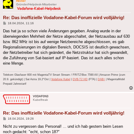
Heiner
Gründer/Helpdesk-Mitarbeiter
Re: Das inoffizielle Vodafone-Kabel-Forum wird volljährig!
Beitrag
18.04.2024, 11:16
Das hat ja so schon viele Änderungen gegeben. Analog wurde in der
überwiegenden Mehrheit der Netze abgeschaltet, der Netzausbau auf 630
bzw. 862 MHz ist bis auf wenige Netzbereiche abgeschlossen, es gab
Regionalisierungen im digitalen Bereich, DOCSIS ist deutlich gewachsen,
der Netzbetreiber hat sich geändert, die Netzstruktur hat sich gewandelt,
die Zuführung von Sat-basiert auf IP-basiert. Das ist auch alles schon
eine Menge.
Telekom Glasfaser 600 mit MagentaTV Smart Stream / FRITZ!Box 7590 AX | Amazon Prime (zum
20.9. gekündigt) | Sat Astra 19,2°Ost |
Vodafone Kabel
|
DVB-T2 HD
(FTA) |
DAB+
| MagentaMobil
Prepaid Jahrestarif
V0DAF0N3
Kabelfreak
Re: Das inoffizielle Vodafone-Kabel-Forum wird volljährig!
Beitrag
18.04.2024, 19:26
Nicht zu vergessen das Personal! ... und ich hab gestern beim Lesen
noch gedacht: "echt, schon 18?"