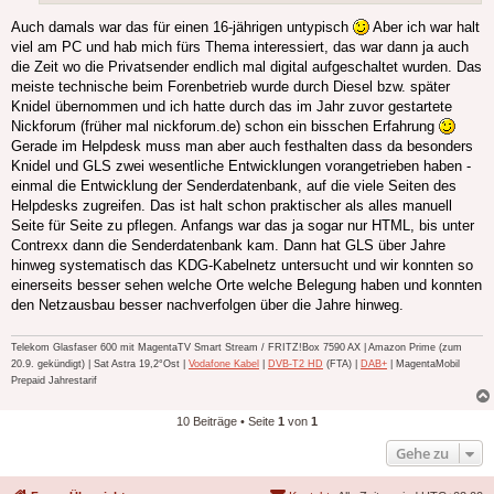
Auch damals war das für einen 16-jährigen untypisch
Aber ich war halt
viel am PC und hab mich fürs Thema interessiert, das war dann ja auch
die Zeit wo die Privatsender endlich mal digital aufgeschaltet wurden. Das
meiste technische beim Forenbetrieb wurde durch Diesel bzw. später
Knidel übernommen und ich hatte durch das im Jahr zuvor gestartete
Nickforum (früher mal nickforum.de) schon ein bisschen Erfahrung
Gerade im Helpdesk muss man aber auch festhalten dass da besonders
Knidel und GLS zwei wesentliche Entwicklungen vorangetrieben haben -
einmal die Entwicklung der Senderdatenbank, auf die viele Seiten des
Helpdesks zugreifen. Das ist halt schon praktischer als alles manuell
Seite für Seite zu pflegen. Anfangs war das ja sogar nur HTML, bis unter
Contrexx dann die Senderdatenbank kam. Dann hat GLS über Jahre
hinweg systematisch das KDG-Kabelnetz untersucht und wir konnten so
einerseits besser sehen welche Orte welche Belegung haben und konnten
den Netzausbau besser nachverfolgen über die Jahre hinweg.
Telekom Glasfaser 600 mit MagentaTV Smart Stream / FRITZ!Box 7590 AX | Amazon Prime (zum
20.9. gekündigt) | Sat Astra 19,2°Ost |
Vodafone Kabel
|
DVB-T2 HD
(FTA) |
DAB+
| MagentaMobil
Prepaid Jahrestarif
10 Beiträge • Seite
1
von
1
Gehe zu