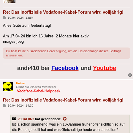
Re: Das inoffizielle Vodafone-Kabel-Forum wird volljährig!
Beitrag
19.04.2024, 13:54
Alles Gute zum Geburtstag!
Am 17.04.24 bin ich 16 Jahre, 2 Monate hier aktiv.
images.jpeg
Du hast keine ausreichende Berechtigung, um die Dateianhänge dieses Beitrags
anzusehen.
andi410 bei
Facebook
und
Youtube
Heiner
Gründer/Helpdesk-Mitarbeiter
Re: Das inoffizielle Vodafone-Kabel-Forum wird volljährig!
Beitrag
19.04.2024, 14:39
V0DAF0N3
hat geschrieben:
Ist ja schon spannend, was ein 16-Jähriger früher offensichtlich so auf
die Beine gestellt hat und was Gleichaltrige heute wohl anstellen?