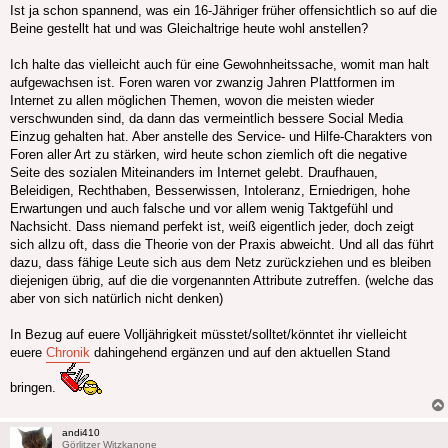
Ist ja schon spannend, was ein 16-Jähriger früher offensichtlich so auf die
Beine gestellt hat und was Gleichaltrige heute wohl anstellen?
Ich halte das vielleicht auch für eine Gewohnheitssache, womit man halt
aufgewachsen ist. Foren waren vor zwanzig Jahren Plattformen im
Internet zu allen möglichen Themen, wovon die meisten wieder
verschwunden sind, da dann das vermeintlich bessere Social Media
Einzug gehalten hat. Aber anstelle des Service- und Hilfe-Charakters von
Foren aller Art zu stärken, wird heute schon ziemlich oft die negative
Seite des sozialen Miteinanders im Internet gelebt. Draufhauen,
Beleidigen, Rechthaben, Besserwissen, Intoleranz, Erniedrigen, hohe
Erwartungen und auch falsche und vor allem wenig Taktgefühl und
Nachsicht. Dass niemand perfekt ist, weiß eigentlich jeder, doch zeigt
sich allzu oft, dass die Theorie von der Praxis abweicht. Und all das führt
dazu, dass fähige Leute sich aus dem Netz zurückziehen und es bleiben
diejenigen übrig, auf die die vorgenannten Attribute zutreffen. (welche das
aber von sich natürlich nicht denken)
In Bezug auf euere Volljährigkeit müsstet/solltet/könntet ihr vielleicht
euere
Chronik
dahingehend ergänzen und auf den aktuellen Stand
bringen.
andi410
Görlitzer Witzkanone