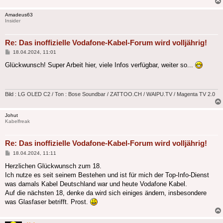
Amadeus63
Insider
Re: Das inoffizielle Vodafone-Kabel-Forum wird volljährig!
Beitrag
18.04.2024, 11:01
Glückwunsch! Super Arbeit hier, viele Infos verfügbar, weiter so...
Bild : LG OLED C2 / Ton : Bose Soundbar / ZATTOO.CH / WAIPU.TV / Magenta TV 2.0
Johut
Kabelfreak
Re: Das inoffizielle Vodafone-Kabel-Forum wird volljährig!
Beitrag
18.04.2024, 11:11
Herzlichen Glückwunsch zum 18.
Ich nutze es seit seinem Bestehen und ist für mich der Top-Info-Dienst
was damals Kabel Deutschland war und heute Vodafone Kabel.
Auf die nächsten 18, denke da wird sich einiges ändern, insbesondere
was Glasfaser betrifft. Prost.