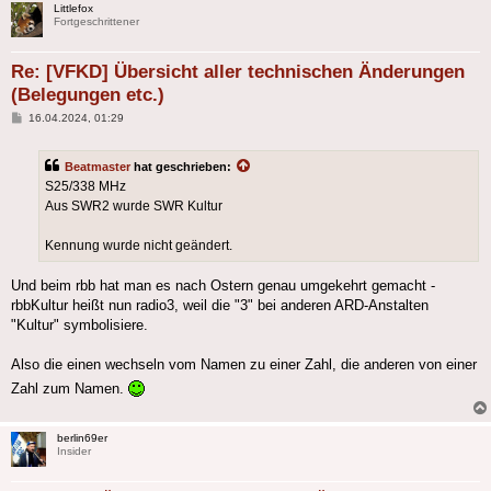
Littlefox
Fortgeschrittener
Re: [VFKD] Übersicht aller technischen Änderungen
(Belegungen etc.)
Beitrag
16.04.2024, 01:29
Beatmaster
hat geschrieben:
S25/338 MHz
Aus SWR2 wurde SWR Kultur
Kennung wurde nicht geändert.
Und beim rbb hat man es nach Ostern genau umgekehrt gemacht -
rbbKultur heißt nun radio3, weil die "3" bei anderen ARD-Anstalten
"Kultur" symbolisiere.
Also die einen wechseln vom Namen zu einer Zahl, die anderen von einer
Zahl zum Namen.
berlin69er
Insider