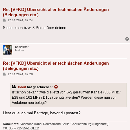
Re: [VFKD] Übersicht aller technischen Änderungen
(Belegungen etc.)
Beitrag
17.04.2024, 09:24
Siehe einen bzw. 3 Posts über deinen
berlin69er
Insider
Re: [VFKD] Übersicht aller technischen Änderungen
(Belegungen etc.)
Beitrag
17.04.2024, 09:28
Johut
hat geschrieben:
Ist schon bekannt wie die jetzt von Sky geräumten Kanäle (530 MHz /
E28 und 162 MHz / D162) genutzt werden? Werden diese nun von
Vodafone neu belegt?
Liest du auch mal Beiträge, bevor du postest?
Kabelnetz:
Vodafone Kabel Deutschland Berlin-Charlottenburg (ungenutzt)
TV:
Sony KD-55A1 OLED