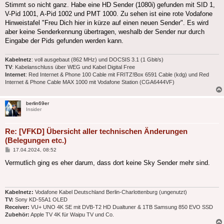
Stimmt so nicht ganz. Habe eine HD Sender (1080i) gefunden mit SID 1,
V-Pid 1001, A-Pid 1002 und PMT 1000. Zu sehen ist eine rote Vodafone
Hinweistafel "Freu Dich hier in kürze auf einen neuen Sender". Es wird
aber keine Senderkennung übertragen, weshalb der Sender nur durch
Eingabe der Pids gefunden werden kann.
Kabelnetz
: voll ausgebaut (862 MHz) und DOCSIS 3.1 (1 Gbit/s)
TV
: Kabelanschluss über WEG und Kabel Digital Free
Internet
: Red Internet & Phone 100 Cable mit FRITZ!Box 6591 Cable (kdg) und Red
Internet & Phone Cable MAX 1000 mit Vodafone Station (CGA6444VF)
berlin69er
Insider
Re: [VFKD] Übersicht aller technischen Änderungen
(Belegungen etc.)
Beitrag
17.04.2024, 08:52
Vermutlich ging es eher darum, dass dort keine Sky Sender mehr sind.
Kabelnetz:
Vodafone Kabel Deutschland Berlin-Charlottenburg (ungenutzt)
TV:
Sony KD-55A1 OLED
Receiver:
VU+ UNO 4K SE mit DVB-T2 HD Dualtuner & 1TB Samsung 850 EVO SSD
Zubehör:
Apple TV 4K für Waipu TV und Co.