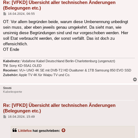
Re: [VFKD] Übersicht aller technischen Änderungen
(Belegungen etc.)
Beitrag
16.04.2024, 06:55
OT: Vor allem begründen beide, warum diese Umbenennung unbedingt
sein muss, aber eben jeweils genau umgekehrt. Da sieht man, wie
unsinnig diese Begründungen sind und nur vorgeschoben werden. Hier
soll Etat verbraucht werden, der sonst verfällt. Das ist doch zu
offensichtlich.
OT Ende
Kabelnetz:
Vodafone Kabel Deutschland Berlin-Charlottenburg (ungenutzt)
TV:
Sony KD-55A1 OLED
Receiver:
VU+ UNO 4K SE mit DVB-T2 HD Dualtuner & 1TB Samsung 850 EVO SSD
Zubehör:
Apple TV 4K für Waipu TV und Co.
Strotti
Kabelexperte
Re: [VFKD] Übersicht aller technischen Änderungen
(Belegungen etc.)
Beitrag
16.04.2024, 15:49
Littlefox
hat geschrieben: