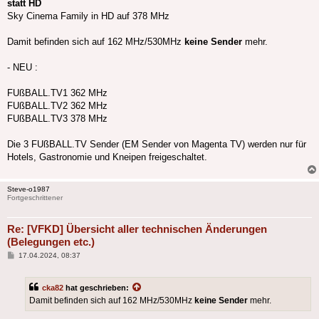
statt HD
Sky Cinema Family in HD auf 378 MHz
Damit befinden sich auf 162 MHz/530MHz
keine Sender
mehr.
- NEU :
FUßBALL.TV1 362 MHz
FUßBALL.TV2 362 MHz
FUßBALL.TV3 378 MHz
Die 3 FUßBALL.TV Sender (EM Sender von Magenta TV) werden nur für
Hotels, Gastronomie und Kneipen freigeschaltet.
Steve-o1987
Fortgeschrittener
Re: [VFKD] Übersicht aller technischen Änderungen
(Belegungen etc.)
Beitrag
17.04.2024, 08:37
cka82
hat geschrieben:
Damit befinden sich auf 162 MHz/530MHz
keine Sender
mehr.