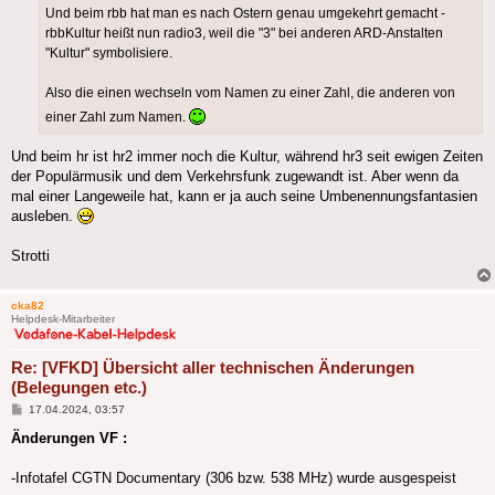
Und beim rbb hat man es nach Ostern genau umgekehrt gemacht -
rbbKultur heißt nun radio3, weil die "3" bei anderen ARD-Anstalten
"Kultur" symbolisiere.
Also die einen wechseln vom Namen zu einer Zahl, die anderen von
einer Zahl zum Namen.
Und beim hr ist hr2 immer noch die Kultur, während hr3 seit ewigen Zeiten
der Populärmusik und dem Verkehrsfunk zugewandt ist. Aber wenn da
mal einer Langeweile hat, kann er ja auch seine Umbenennungsfantasien
ausleben.
Strotti
cka82
Helpdesk-Mitarbeiter
Re: [VFKD] Übersicht aller technischen Änderungen
(Belegungen etc.)
Beitrag
17.04.2024, 03:57
Änderungen VF :
-Infotafel CGTN Documentary (306 bzw. 538 MHz) wurde ausgespeist