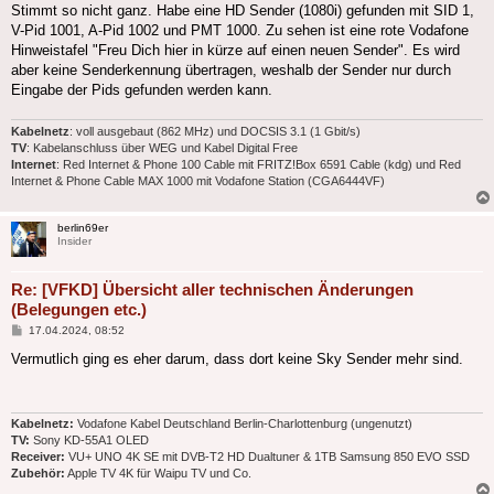
Stimmt so nicht ganz. Habe eine HD Sender (1080i) gefunden mit SID 1,
V-Pid 1001, A-Pid 1002 und PMT 1000. Zu sehen ist eine rote Vodafone
Hinweistafel "Freu Dich hier in kürze auf einen neuen Sender". Es wird
aber keine Senderkennung übertragen, weshalb der Sender nur durch
Eingabe der Pids gefunden werden kann.
Kabelnetz
: voll ausgebaut (862 MHz) und DOCSIS 3.1 (1 Gbit/s)
TV
: Kabelanschluss über WEG und Kabel Digital Free
Internet
: Red Internet & Phone 100 Cable mit FRITZ!Box 6591 Cable (kdg) und Red
Internet & Phone Cable MAX 1000 mit Vodafone Station (CGA6444VF)
berlin69er
Insider
Re: [VFKD] Übersicht aller technischen Änderungen
(Belegungen etc.)
Beitrag
17.04.2024, 08:52
Vermutlich ging es eher darum, dass dort keine Sky Sender mehr sind.
Kabelnetz:
Vodafone Kabel Deutschland Berlin-Charlottenburg (ungenutzt)
TV:
Sony KD-55A1 OLED
Receiver:
VU+ UNO 4K SE mit DVB-T2 HD Dualtuner & 1TB Samsung 850 EVO SSD
Zubehör:
Apple TV 4K für Waipu TV und Co.