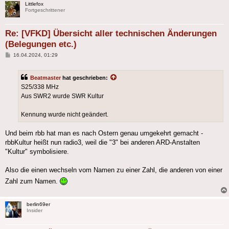
Littlefox
Fortgeschrittener
Re: [VFKD] Übersicht aller technischen Änderungen
(Belegungen etc.)
Beitrag
16.04.2024, 01:29
Beatmaster
hat geschrieben:
S25/338 MHz
Aus SWR2 wurde SWR Kultur
Kennung wurde nicht geändert.
Und beim rbb hat man es nach Ostern genau umgekehrt gemacht -
rbbKultur heißt nun radio3, weil die "3" bei anderen ARD-Anstalten
"Kultur" symbolisiere.
Also die einen wechseln vom Namen zu einer Zahl, die anderen von einer
Zahl zum Namen.
berlin69er
Insider