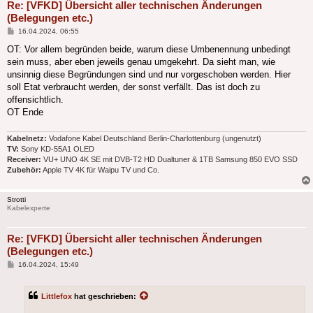
Re: [VFKD] Übersicht aller technischen Änderungen
(Belegungen etc.)
Beitrag
16.04.2024, 06:55
OT: Vor allem begründen beide, warum diese Umbenennung unbedingt
sein muss, aber eben jeweils genau umgekehrt. Da sieht man, wie
unsinnig diese Begründungen sind und nur vorgeschoben werden. Hier
soll Etat verbraucht werden, der sonst verfällt. Das ist doch zu
offensichtlich.
OT Ende
Kabelnetz:
Vodafone Kabel Deutschland Berlin-Charlottenburg (ungenutzt)
TV:
Sony KD-55A1 OLED
Receiver:
VU+ UNO 4K SE mit DVB-T2 HD Dualtuner & 1TB Samsung 850 EVO SSD
Zubehör:
Apple TV 4K für Waipu TV und Co.
Strotti
Kabelexperte
Re: [VFKD] Übersicht aller technischen Änderungen
(Belegungen etc.)
Beitrag
16.04.2024, 15:49
Littlefox
hat geschrieben: