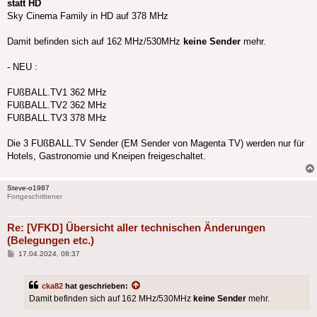
statt HD
Sky Cinema Family in HD auf 378 MHz
Damit befinden sich auf 162 MHz/530MHz
keine Sender
mehr.
- NEU :
FUßBALL.TV1 362 MHz
FUßBALL.TV2 362 MHz
FUßBALL.TV3 378 MHz
Die 3 FUßBALL.TV Sender (EM Sender von Magenta TV) werden nur für
Hotels, Gastronomie und Kneipen freigeschaltet.
Steve-o1987
Fortgeschrittener
Re: [VFKD] Übersicht aller technischen Änderungen
(Belegungen etc.)
Beitrag
17.04.2024, 08:37
cka82
hat geschrieben:
Damit befinden sich auf 162 MHz/530MHz
keine Sender
mehr.