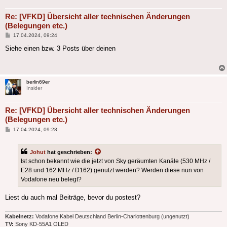
Re: [VFKD] Übersicht aller technischen Änderungen
(Belegungen etc.)
Beitrag
17.04.2024, 09:24
Siehe einen bzw. 3 Posts über deinen
berlin69er
Insider
Re: [VFKD] Übersicht aller technischen Änderungen
(Belegungen etc.)
Beitrag
17.04.2024, 09:28
Johut
hat geschrieben:
Ist schon bekannt wie die jetzt von Sky geräumten Kanäle (530 MHz /
E28 und 162 MHz / D162) genutzt werden? Werden diese nun von
Vodafone neu belegt?
Liest du auch mal Beiträge, bevor du postest?
Kabelnetz:
Vodafone Kabel Deutschland Berlin-Charlottenburg (ungenutzt)
TV:
Sony KD-55A1 OLED