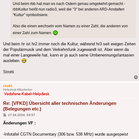
Und beim rbb hat man es nach Ostern genau umgekehrt gemacht -
rbbKultur heißt nun radio3, weil die "3" bei anderen ARD-Anstalten
"Kultur" symbolisiere.
Also die einen wechseln vom Namen zu einer Zahl, die anderen von
einer Zahl zum Namen.
Und beim hr ist hr2 immer noch die Kultur, während hr3 seit ewigen Zeiten
der Populärmusik und dem Verkehrsfunk zugewandt ist. Aber wenn da
mal einer Langeweile hat, kann er ja auch seine Umbenennungsfantasien
ausleben.
Strotti
cka82
Helpdesk-Mitarbeiter
Re: [VFKD] Übersicht aller technischen Änderungen
(Belegungen etc.)
Beitrag
17.04.2024, 03:57
Änderungen VF :
-Infotafel CGTN Documentary (306 bzw. 538 MHz) wurde ausgespeist