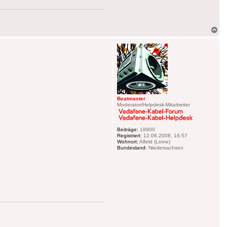
Na
ob
Beatmaster
Moderator/Helpdesk-Mitarbeiter
Beiträge:
18900
Registriert:
12.06.2008, 16:57
Wohnort:
Alfeld (Leine)
Bundesland:
Niedersachsen