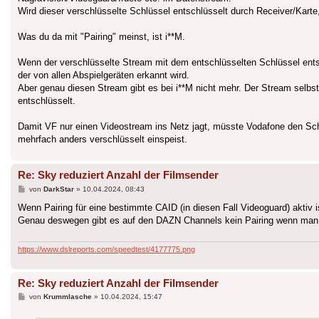
Wird dieser verschlüsselte Schlüssel entschlüsselt durch Receiver/Kart
Was du da mit "Pairing" meinst, ist i**M.
Wenn der verschlüsselte Stream mit dem entschlüsselten Schlüssel entsc
der von allen Abspielgeräten erkannt wird.
Aber genau diesen Stream gibt es bei i**M nicht mehr. Der Stream selbst
entschlüsselt.
Damit VF nur einen Videostream ins Netz jagt, müsste Vodafone den Sch
mehrfach anders verschlüsselt einspeist.
Re: Sky reduziert Anzahl der Filmsender
Beitrag
von
DarkStar
»
10.04.2024, 08:43
Wenn Pairing für eine bestimmte CAID (in diesen Fall Videoguard) aktiv is
Genau deswegen gibt es auf den DAZN Channels kein Pairing wenn man sie
https://www.dslreports.com/speedtest/4177775.png
Re: Sky reduziert Anzahl der Filmsender
Beitrag
von
Krummlasche
»
10.04.2024, 15:47