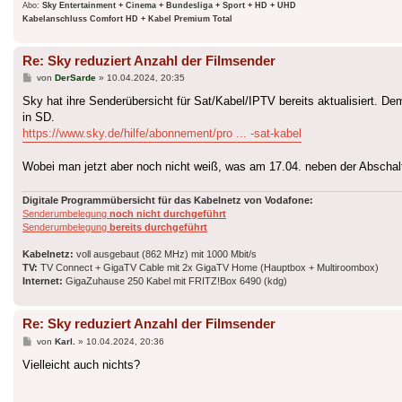
Abo:
Sky Entertainment + Cinema + Bundesliga + Sport + HD + UHD
Kabelanschluss Comfort HD + Kabel Premium Total
Re: Sky reduziert Anzahl der Filmsender
Beitrag
von
DerSarde
»
10.04.2024, 20:35
Sky hat ihre Senderübersicht für Sat/Kabel/IPTV bereits aktualisiert.
in SD.
https://www.sky.de/hilfe/abonnement/pro ... -sat-kabel
Wobei man jetzt aber noch nicht weiß, was am 17.04. neben der Abscha
Digitale Programmübersicht für das Kabelnetz von Vodafone:
Senderumbelegung
noch nicht durchgeführt
Senderumbelegung
bereits durchgeführt
Kabelnetz:
voll ausgebaut (862 MHz) mit 1000 Mbit/s
TV:
TV Connect + GigaTV Cable mit 2x GigaTV Home (Hauptbox + Multiroombox)
Internet:
GigaZuhause 250 Kabel mit FRITZ!Box 6490 (kdg)
Re: Sky reduziert Anzahl der Filmsender
Beitrag
von
Karl.
»
10.04.2024, 20:36
Vielleicht auch nichts?