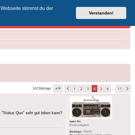
 Webseite stimmst du der
Vodafone-Kabel-Helpdesk
Verstanden!
Seite
4
von
11
1
2
3
4
5
6
11
Vorherige
N
102 Beiträge
…
n "Status Quo" sehr gut leben kann?
twen-fm
Ehrenmitglied
Beiträge:
36450