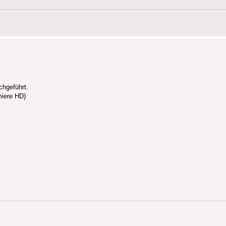
chgeführt.
miere HD)