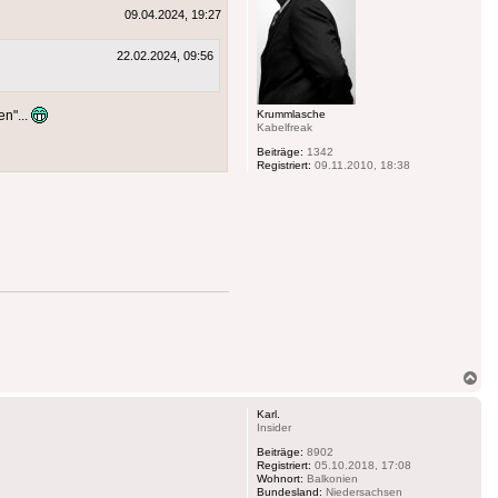
09.04.2024, 19:27
22.02.2024, 09:56
Krummlasche
en"...
Kabelfreak
Beiträge:
1342
Registriert:
09.11.2010, 18:38
Na
ob
Karl.
Insider
Beiträge:
8902
Registriert:
05.10.2018, 17:08
Wohnort:
Balkonien
Bundesland:
Niedersachsen