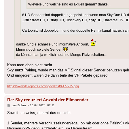
Wieviele und welche sind es aktuell genau? danke...
8 HD Sender sind doppelt eingespeist und wenn man Sky One HD daz
13th Street HD, History HD, Discovery HD, Syfy HD, Universal T
Cartoonito ist doppelt drin und der doppelte Heimatkanal hat sich am
danke für die schnelle und informative Antwort.
Mmmh, doch so viele Sender!
da könnte man ja wirklich noch ne Menge Platz schaffen...
Kann man eben nicht mehr.
Sky nutzt Pairing, würde man das VF Signal dieser Sender benutzen geh
Und umgedreht wären die dann teile der VF Pakete gepaired.
https://www.dslreports.com/speedtest/4177775.png
Re: Sky reduziert Anzahl der Filmsender
Beitrag
von
Bohne
»
10.04.2024, 07:11
Soweit ich weiss, stimmt das so nicht.
1 Sender, mehrere Verschlüsselungen(egal, ob mit oder ohne Pairing)>Vide
Nagravision/Videoguard/Irdeto etc. im Datenstream.