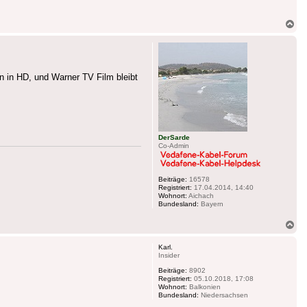
Na
ob
n in HD, und Warner TV Film bleibt
DerSarde
Co-Admin
Beiträge:
16578
Registriert:
17.04.2014, 14:40
Wohnort:
Aichach
Bundesland:
Bayern
Na
ob
Karl.
Insider
Beiträge:
8902
Registriert:
05.10.2018, 17:08
Wohnort:
Balkonien
Bundesland:
Niedersachsen