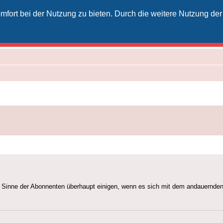
fort bei der Nutzung zu bieten. Durch die weitere Nutzung der
izielles Vodafone-Kabel-Forum
unkt für Kabelkunden von Vodafone - von Kunden für Kunden
 im Sinne der Abonnenten überhaupt einigen, wenn es sich mit dem andauernde