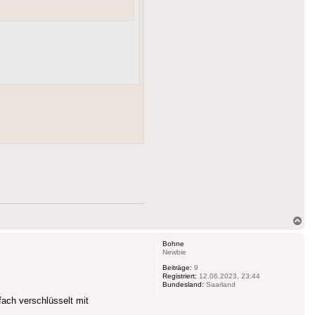
Na
ob
Bohne
Newbie
Beiträge:
9
Registriert:
12.06.2023, 23:44
Bundesland:
Saarland
fach verschlüsselt mit