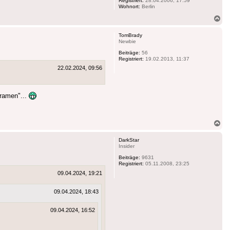
Registriert:
28.04.2006, 17:59
Wohnort:
Berlin
Na
ob
TomBrady
Newbie
Beiträge:
56
Registriert:
19.02.2013, 11:37
22.02.2024, 09:56
pramen"...
Na
ob
DarkStar
Insider
Beiträge:
9631
Registriert:
05.11.2008, 23:25
09.04.2024, 19:21
09.04.2024, 18:43
09.04.2024, 16:52