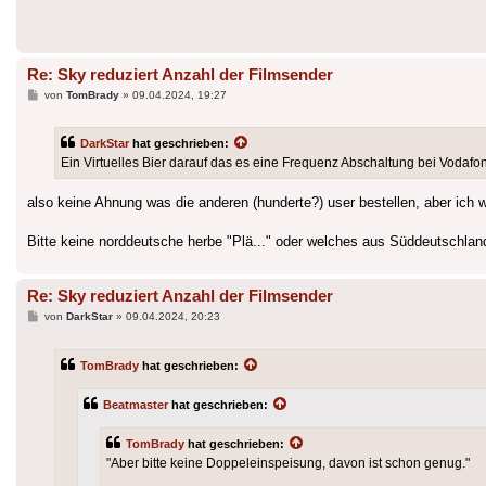
Re: Sky reduziert Anzahl der Filmsender
Beitrag
von
TomBrady
»
09.04.2024, 19:27
DarkStar
hat geschrieben:
Ein Virtuelles Bier darauf das es eine Frequenz Abschaltung bei Vodafo
also keine Ahnung was die anderen (hunderte?) user bestellen, aber ich w
Bitte keine norddeutsche herbe "Plä..." oder welches aus Süddeutschland
Re: Sky reduziert Anzahl der Filmsender
Beitrag
von
DarkStar
»
09.04.2024, 20:23
TomBrady
hat geschrieben:
Beatmaster
hat geschrieben:
TomBrady
hat geschrieben:
"Aber bitte keine Doppeleinspeisung, davon ist schon genug."