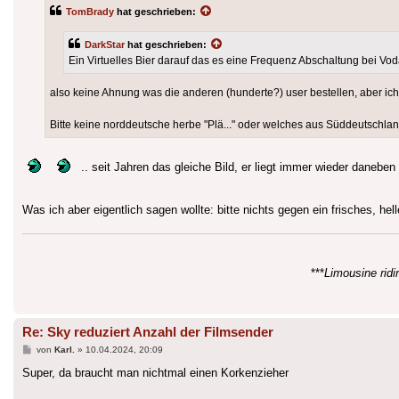
TomBrady
hat geschrieben:
DarkStar
hat geschrieben:
Ein Virtuelles Bier darauf das es eine Frequenz Abschaltung bei Vo
also keine Ahnung was die anderen (hunderte?) user bestellen, aber ich 
Bitte keine norddeutsche herbe "Plä..." oder welches aus Süddeutschlan
.. seit Jahren das gleiche Bild, er liegt immer wieder daneben
Was ich aber eigentlich sagen wollte: bitte nichts gegen ein frisches, he
***
Limousine ridin
Re: Sky reduziert Anzahl der Filmsender
Beitrag
von
Karl.
»
10.04.2024, 20:09
Super, da braucht man nichtmal einen Korkenzieher