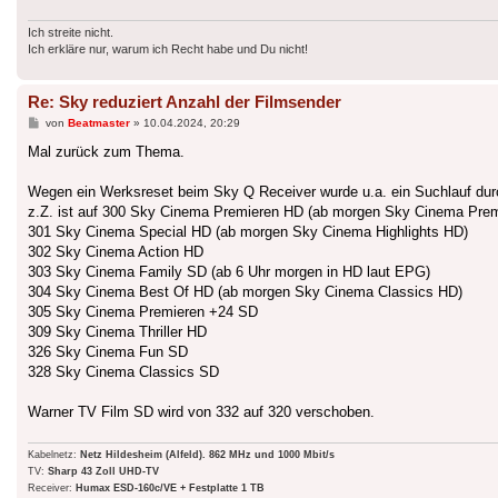
Ich streite nicht.
Ich erkläre nur, warum ich Recht habe und Du nicht!
Re: Sky reduziert Anzahl der Filmsender
Beitrag
von
Beatmaster
»
10.04.2024, 20:29
Mal zurück zum Thema.
Wegen ein Werksreset beim Sky Q Receiver wurde u.a. ein Suchlauf dur
z.Z. ist auf 300 Sky Cinema Premieren HD (ab morgen Sky Cinema Pre
301 Sky Cinema Special HD (ab morgen Sky Cinema Highlights HD)
302 Sky Cinema Action HD
303 Sky Cinema Family SD (ab 6 Uhr morgen in HD laut EPG)
304 Sky Cinema Best Of HD (ab morgen Sky Cinema Classics HD)
305 Sky Cinema Premieren +24 SD
309 Sky Cinema Thriller HD
326 Sky Cinema Fun SD
328 Sky Cinema Classics SD
Warner TV Film SD wird von 332 auf 320 verschoben.
Kabelnetz:
Netz Hildesheim (Alfeld). 862 MHz und 1000 Mbit/s
TV:
Sharp 43 Zoll UHD-TV
Receiver:
Humax ESD-160c/VE + Festplatte 1 TB