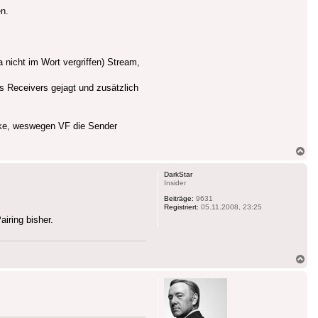
en.
 nicht im Wort vergriffen) Stream,
s Receivers gejagt und zusätzlich
cke, weswegen VF die Sender
Na
ob
DarkStar
Insider
Beiträge:
9631
Registriert:
05.11.2008, 23:25
iring bisher.
Na
ob