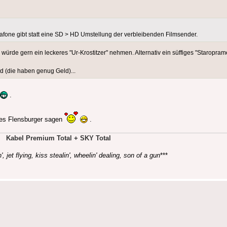
dafone gibt statt eine SD > HD Umstellung der verbleibenden Filmsender.
würde gern ein leckeres "Ur-Krostitzer" nehmen. Alternativ ein süffiges "Staropram
d (die haben genug Geld)...
.
lles Flensburger sagen
.
Kabel Premium Total + SKY Total
', jet flying, kiss stealin', wheelin' dealing, son of a gun
***