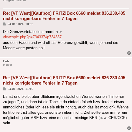
Fortgeschrittener
Re: [VF West][Kaufbox] FRITZ!Box 6660 meldet 836.230.405
nicht korrigierbare Fehler in 7 Tagen
Beitrag
24.01.2024, 10:55
Die Grenzwertetabelle stammt hier
viewtopic.php?p=734337#p734337
aus dem Faden und wird oft als Referenz gewählt, wenn jemand die
Modemwerte posten soll.
Flole
Insider
Re: [VF West][Kaufbox] FRITZ!Box 6660 meldet 836.230.405
nicht korrigierbare Fehler in 7 Tagen
Beitrag
24.01.2024, 11:49
Es ist und bleibt aber Blödsinn irgendwelchen Wunschwerten "hinterher
zu jagen", und dann ist die Tabelle da einfach falsch bzw. fordert etwas
unmögliches (oder ich lese sie nicht richtig, auch das ist möglich). Wenns
funktioniert ist alles gut, ansonsten eben nicht. Ziel sollte aber immer ein
möglichst guter MSE bzw. eine möglichst niedrige BER (bzw. CER/CCR)
sein.