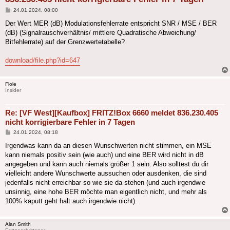
Beitrag
24.01.2024, 08:00
Der Wert MER (dB) Modulationsfehlerrate entspricht SNR / MSE / BER
(dB) (Signalrauschverhältnis/ mittlere Quadratische Abweichung/
Bitfehlerrate) auf der Grenzwertetabelle?
download/file.php?id=647
Flole
Insider
Re: [VF West][Kaufbox] FRITZ!Box 6660 meldet 836.230.405
nicht korrigierbare Fehler in 7 Tagen
Beitrag
24.01.2024, 08:18
Irgendwas kann da an diesen Wunschwerten nicht stimmen, ein MSE
kann niemals positiv sein (wie auch) und eine BER wird nicht in dB
angegeben und kann auch niemals größer 1 sein. Also solltest du dir
vielleicht andere Wunschwerte aussuchen oder ausdenken, die sind
jedenfalls nicht erreichbar so wie sie da stehen (und auch irgendwie
unsinnig, eine hohe BER möchte man eigentlich nicht, und mehr als
100% kaputt geht halt auch irgendwie nicht).
Alan Smith