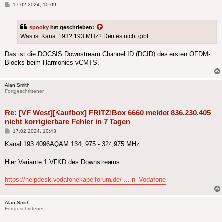
Beitrag
17.02.2024, 10:09
spooky
hat geschrieben:
Was ist Kanal 193? 193 MHz? Den es nicht gibt…
Das ist die DOCSIS Downstream Channel ID (DCID) des ersten OFDM-
Blocks beim Harmonics vCMTS.
Alan Smith
Fortgeschrittener
Re: [VF West][Kaufbox] FRITZ!Box 6660 meldet 836.230.405
nicht korrigierbare Fehler in 7 Tagen
Beitrag
17.02.2024, 10:43
Kanal 193 4096AQAM 134, 975 - 324,975 MHz
Hier Variante 1 VFKD des Downstreams
https://helpdesk.vodafonekabelforum.de/ ... n_Vodafone
Alan Smith
Fortgeschrittener