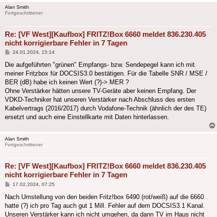
Alan Smith
Fortgeschrittener
Re: [VF West][Kaufbox] FRITZ!Box 6660 meldet 836.230.405
nicht korrigierbare Fehler in 7 Tagen
Beitrag
24.01.2024, 15:14
Die aufgeführten "grünen" Empfangs- bzw. Sendepegel kann ich mit
meiner Fritzbox für DOCSIS3.0 bestätigen. Für die Tabelle SNR / MSE /
BER (dB) habe ich keinen Wert (?)-> MER ?
Ohne Verstärker hätten unsere TV-Geräte aber keinen Empfang. Der
VDKD-Techniker hat unseren Verstärker nach Abschluss des ersten
Kabelvertrags (2016/2017) durch Vodafone-Technik (ähnlich der des TE)
ersetzt und auch eine Einstellkarte mit Daten hinterlassen.
Alan Smith
Fortgeschrittener
Re: [VF West][Kaufbox] FRITZ!Box 6660 meldet 836.230.405
nicht korrigierbare Fehler in 7 Tagen
Beitrag
17.02.2024, 07:25
Nach Umstellung von den beiden Fritz!box 6490 (rot/weiß) auf die 6660
hatte (?) ich pro Tag auch gut 1 Mill. Fehler auf dem DOCSIS3.1 Kanal.
Unseren Verstärker kann ich nicht umgehen, da dann TV im Haus nicht