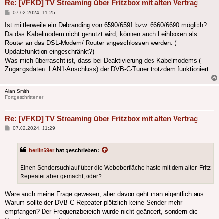
Re: [VFKD] TV Streaming über Fritzbox mit alten Vertrag
Beitrag
07.02.2024, 11:25
Ist mittlerweile ein Debranding von 6590/6591 bzw. 6660/6690 möglich?
Da das Kabelmodem nicht genutzt wird, können auch Leihboxen als
Router an das DSL-Modem/ Router angeschlossen werden. (
Updatefunktion eingeschränkt?)
Was mich überrascht ist, dass bei Deaktivierung des Kabelmodems (
Zugangsdaten: LAN1-Anschluss) der DVB-C-Tuner trotzdem funktioniert.
Alan Smith
Fortgeschrittener
Re: [VFKD] TV Streaming über Fritzbox mit alten Vertrag
Beitrag
07.02.2024, 11:29
berlin69er
hat geschrieben:
Einen Sendersuchlauf über die Weboberfläche haste mit dem alten Fritz
Repeater aber gemacht, oder?
Wäre auch meine Frage gewesen, aber davon geht man eigentlich aus.
Warum sollte der DVB-C-Repeater plötzlich keine Sender mehr
empfangen? Der Frequenzbereich wurde nicht geändert, sondern die