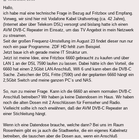
Hallo,
ich habe mal eine technische Frage in Bezug auf Fritzbox und Empfang.
Vorweg, wir sind hier mit Vodafone Kabel Uraltvertrag (ca. 42 Jahre),
(Internet aber über Telekom DSL) versorgt und bislang hatte ich einen
AVM DVB-C Repeater im Einsatz, um das TV Angebot in mein Netzwerk
zu streamen.
Seit der großen Frequenz-Umstellung im August 23 findet dieser nun nur
noch ein paar Programme. ZDF HD fehlt zum Beispiel.
Jetzt baue ich eh gerade meine IT Struktur um.
Jetzt ist meine Idee, eine Fritzbox 6660 gebraucht zu kaufen und über
LAN 1 an der DSL 7590 laufen zu lassen. Dabei hätte ich den Vorteil, die
6660 hat einen 2,5Gbit LAN Anschluß, Wifi 6 und kann eben die DVB-C
Sache. Zwischen der DSL Fritte (7590) und der geplanten 6660 hängt ein
2,5Gbit Switch und meine ganzen PC´s und NAS.
So, nun zu meiner Frage. Kann ich die 6660 an einem normalen DVB-C
Anschluß betreiben? Wir haben ja keine Datendosen im Haus. Wir haben
noch die alten Dosen mit 2 Anschlüssen für Fernseher und Radio.
Vielleicht sollte ich noch erwähnen, daß der AVM DVB-C Repeater an
einer Stichleitung hängt.
Wenn ich eine Datendose brauche, welche dann? Bei uns im Raum
Rosenheim gibt es ja auch die Stadtwerke, die ein eigenes Kabelnetz
betreiben, die tauschen aber die Dosen aus, wenn ein Anschluß