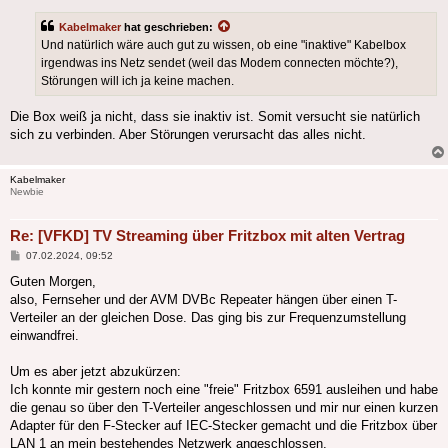
Kabelmaker
hat geschrieben:
Und natürlich wäre auch gut zu wissen, ob eine "inaktive" Kabelbox
irgendwas ins Netz sendet (weil das Modem connecten möchte?),
Störungen will ich ja keine machen.
Die Box weiß ja nicht, dass sie inaktiv ist. Somit versucht sie natürlich
sich zu verbinden. Aber Störungen verursacht das alles nicht.
Kabelmaker
Newbie
Re: [VFKD] TV Streaming über Fritzbox mit alten Vertrag
Beitrag
07.02.2024, 09:52
Guten Morgen,
also, Fernseher und der AVM DVBc Repeater hängen über einen T-
Verteiler an der gleichen Dose. Das ging bis zur Frequenzumstellung
einwandfrei.
Um es aber jetzt abzukürzen:
Ich konnte mir gestern noch eine "freie" Fritzbox 6591 ausleihen und habe
die genau so über den T-Verteiler angeschlossen und mir nur einen kurzen
Adapter für den F-Stecker auf IEC-Stecker gemacht und die Fritzbox über
LAN 1 an mein bestehendes Netzwerk angeschlossen.