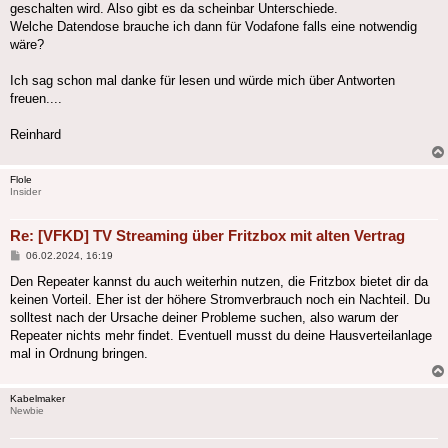
geschalten wird. Also gibt es da scheinbar Unterschiede.
Welche Datendose brauche ich dann für Vodafone falls eine notwendig
wäre?
Ich sag schon mal danke für lesen und würde mich über Antworten
freuen....
Reinhard
Flole
Insider
Re: [VFKD] TV Streaming über Fritzbox mit alten Vertrag
Beitrag
06.02.2024, 16:19
Den Repeater kannst du auch weiterhin nutzen, die Fritzbox bietet dir da
keinen Vorteil. Eher ist der höhere Stromverbrauch noch ein Nachteil. Du
solltest nach der Ursache deiner Probleme suchen, also warum der
Repeater nichts mehr findet. Eventuell musst du deine Hausverteilanlage
mal in Ordnung bringen.
Kabelmaker
Newbie