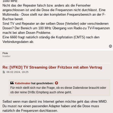
1000 MHz.
Nicht das der Repeater falsch bzw. anders als die Fernseher
angeschlossen ist und die Dose die Frequenzen nicht durchlässt. Eine
Multimedia - Dose stellt nur den kompletten Frequenzbereich an der F-
Buchse bereit.
Sind TV und Repeater an der selben Dose (Verteiler) oder verschiedenen
Dosen? Der Bereich um 100 MHz Übergang von Radio-zu TV-Frequenzen
macht bei alten Dosen Probleme.
Eine 6660 fragt natürlich ständig die Kopfstation (CMTS) nach den
Verbindungsdaten ab.
Flole
Insider
Re: [VFKD] TV Streaming über Fritzbox mit alten Vertrag
Beitrag
06.02.2024, 19:25
Kabelmaker
hat geschrieben:
Für mich stellt sich nur die Frage, ob es diese Datendose braucht oder
ob der reine DVBc Empfang auch ohne geht.
Selbst wenn man damit ins Internet gehen möchte geht das ohne MMD.
Du musst nur einen passenden Adapter haben und die Dose muss
natürlich die Frequenzen durchlassen.