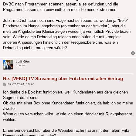
DVBC nach Programmen scannen lassen, alles gefunden und die
Programme lassen sich einwandfrei in mein Homenetz streamen.
Jetzt muß ich aber noch eine Frage nachschieben: Es werden ja "freie"
Fritzboxen im Handel angeboten (erkennbar an der Artikelnr.), aber die
meisten Angebote bei Kleinanzeigen werden ja vermutlich Providerboxen
sein. Würde da ein Debranding reichen oder laufen die mit komplett
anderen Anpassungen hinsichtlich der Frequenzbereiche, was ein
Debranding nicht korregieren würde?
berlin69er
Insider
Re: [VFKD] TV Streaming über Fritzbox mit alten Vertrag
Beitrag
07.02.2024, 10:20
Ich denke die Box hat funktioniert, weil Kundendaten aus dem gleichen
Segment drauf sind.
Ob das mit einer Box ohne Kundendaten funktioniert, da hab ich so meine
Zweifel.
Wenn du es versuchen willst, würde ich einen Händler mit Rückgaberecht
wählen.
Einen Sendersuchlauf über die Weboberfläche haste mit dem alten Fritz
Repeater aber gemacht, oder?