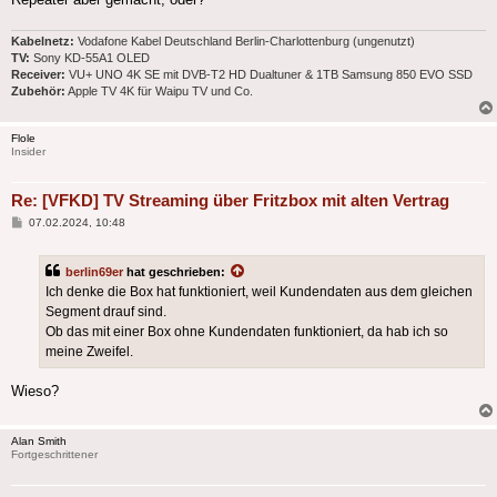
Kabelnetz:
Vodafone Kabel Deutschland Berlin-Charlottenburg (ungenutzt)
TV:
Sony KD-55A1 OLED
Receiver:
VU+ UNO 4K SE mit DVB-T2 HD Dualtuner & 1TB Samsung 850 EVO SSD
Zubehör:
Apple TV 4K für Waipu TV und Co.
Flole
Insider
Re: [VFKD] TV Streaming über Fritzbox mit alten Vertrag
Beitrag
07.02.2024, 10:48
berlin69er
hat geschrieben:
Ich denke die Box hat funktioniert, weil Kundendaten aus dem gleichen
Segment drauf sind.
Ob das mit einer Box ohne Kundendaten funktioniert, da hab ich so
meine Zweifel.
Wieso?
Alan Smith
Fortgeschrittener