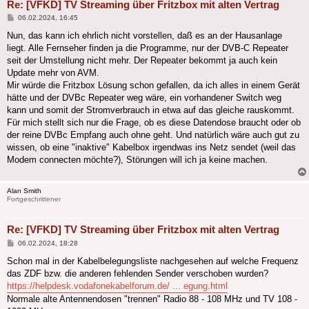
Re: [VFKD] TV Streaming über Fritzbox mit alten Vertrag
Beitrag
06.02.2024, 16:45
Nun, das kann ich ehrlich nicht vorstellen, daß es an der Hausanlage
liegt. Alle Fernseher finden ja die Programme, nur der DVB-C Repeater
seit der Umstellung nicht mehr. Der Repeater bekommt ja auch kein
Update mehr von AVM.
Mir würde die Fritzbox Lösung schon gefallen, da ich alles in einem Gerät
hätte und der DVBc Repeater weg wäre, ein vorhandener Switch weg
kann und somit der Stromverbrauch in etwa auf das gleiche rauskommt.
Für mich stellt sich nur die Frage, ob es diese Datendose braucht oder ob
der reine DVBc Empfang auch ohne geht. Und natürlich wäre auch gut zu
wissen, ob eine "inaktive" Kabelbox irgendwas ins Netz sendet (weil das
Modem connecten möchte?), Störungen will ich ja keine machen.
Alan Smith
Fortgeschrittener
Re: [VFKD] TV Streaming über Fritzbox mit alten Vertrag
Beitrag
06.02.2024, 18:28
Schon mal in der Kabelbelegungsliste nachgesehen auf welche Frequenz
das ZDF bzw. die anderen fehlenden Sender verschoben wurden?
https://helpdesk.vodafonekabelforum.de/ ... egung.html
Normale alte Antennendosen "trennen" Radio 88 - 108 MHz und TV 108 -