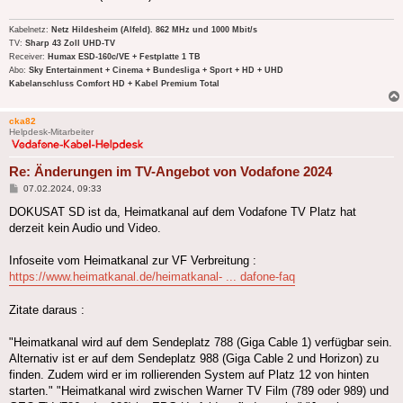
Kabelnetz:
Netz Hildesheim (Alfeld). 862 MHz und 1000 Mbit/s
TV:
Sharp 43 Zoll UHD-TV
Receiver:
Humax ESD-160c/VE + Festplatte 1 TB
Abo:
Sky Entertainment + Cinema + Bundesliga + Sport + HD + UHD
Kabelanschluss Comfort HD + Kabel Premium Total
cka82
Helpdesk-Mitarbeiter
Re: Änderungen im TV-Angebot von Vodafone 2024
Beitrag
07.02.2024, 09:33
DOKUSAT SD ist da, Heimatkanal auf dem Vodafone TV Platz hat
derzeit kein Audio und Video.
Infoseite vom Heimatkanal zur VF Verbreitung :
https://www.heimatkanal.de/heimatkanal- ... dafone-faq
Zitate daraus :
"Heimatkanal wird auf dem Sendeplatz 788 (Giga Cable 1) verfügbar sein.
Alternativ ist er auf dem Sendeplatz 988 (Giga Cable 2 und Horizon) zu
finden. Zudem wird er im rollierenden System auf Platz 12 von hinten
starten." "Heimatkanal wird zwischen Warner TV Film (789 oder 989) und