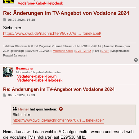
Re: Änderungen im TV-Angebot von Vodafone 2024
Beitrag
06.02.2024, 16:48
Siehe hier:
https://www.dwdl.de/nachrichten/96707/s ... fonekabel/
Telekom Glasfaser 600 mit MagentaTV Smart Stream / FRITZ!Box 7590 AX | Amazon Prime (zum
20.9. gekündigt) | Sat Astra 19,2°Ost |
Vodafone Kabel
|
DVB-T2 HD
(FTA) |
DAB+
| MagentaMobil
Prepaid Jahrestarif
Beatmaster
Moderator/Helpdesk-Mitarbeiter
Re: Änderungen im TV-Angebot von Vodafone 2024
Beitrag
06.02.2024, 17:39
Heiner
hat geschrieben:
Siehe hier:
https://www.dwdl.de/nachrichten/96707/s ... fonekabel/
Heimatkanal wird dann wohl in SD aufgeschaltet werden und ersetzt wohl
die Vodafone TV (Infokarte) auf E29/538 MHz.