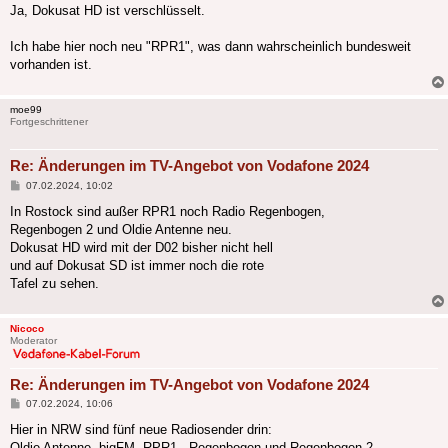
Ja, Dokusat HD ist verschlüsselt.
Ich habe hier noch neu "RPR1", was dann wahrscheinlich bundesweit
vorhanden ist.
moe99
Fortgeschrittener
Re: Änderungen im TV-Angebot von Vodafone 2024
Beitrag
07.02.2024, 10:02
In Rostock sind außer RPR1 noch Radio Regenbogen,
Regenbogen 2 und Oldie Antenne neu.
Dokusat HD wird mit der D02 bisher nicht hell
und auf Dokusat SD ist immer noch die rote
Tafel zu sehen.
Nicoco
Moderator
Re: Änderungen im TV-Angebot von Vodafone 2024
Beitrag
07.02.2024, 10:06
Hier in NRW sind fünf neue Radiosender drin:
Oldie Antenne, bigFM, RPR1., Regenbogen und Regenbogen 2.