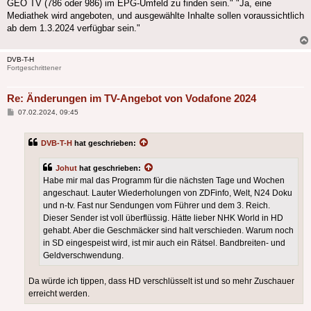
GEO TV (786 oder 986) im EPG-Umfeld zu finden sein." "Ja, eine
Mediathek wird angeboten, und ausgewählte Inhalte sollen voraussichtlich
ab dem 1.3.2024 verfügbar sein."
DVB-T-H
Fortgeschrittener
Re: Änderungen im TV-Angebot von Vodafone 2024
Beitrag
07.02.2024, 09:45
DVB-T-H
hat geschrieben:
Johut
hat geschrieben:
Habe mir mal das Programm für die nächsten Tage und Wochen
angeschaut. Lauter Wiederholungen von ZDFinfo, Welt, N24 Doku
und n-tv. Fast nur Sendungen vom Führer und dem 3. Reich.
Dieser Sender ist voll überflüssig. Hätte lieber NHK World in HD
gehabt. Aber die Geschmäcker sind halt verschieden. Warum noch
in SD eingespeist wird, ist mir auch ein Rätsel. Bandbreiten- und
Geldverschwendung.
Da würde ich tippen, dass HD verschlüsselt ist und so mehr Zuschauer
erreicht werden.