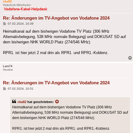
cka82
Helpdesk-Mitarbeiter
Re: Änderungen im TV-Angebot von Vodafone 2024
Beitrag
07.02.2024, 10:39
Heimatkanal auf dem bisherigen Vodafone TV Platz (306 MHz
Alternativbelegung, 538 MHz normale Belegung) und DOKUSAT SD auf
dem bisherigen NHK WORLD Platz (274/546 MHz).
RPR1. ist hier jetzt 2 mal drin als RPR1. und RPR1.-Koblenz.
Lars74
Newbie
Re: Änderungen im TV-Angebot von Vodafone 2024
Beitrag
07.02.2024, 10:51
cka82
hat geschrieben:
Heimatkanal auf dem bisherigen Vodafone TV Platz (306 MHz
Alternativbelegung, 538 MHz normale Belegung) und DOKUSAT SD auf
dem bisherigen NHK WORLD Platz (274/546 MHz).
RPR1. ist hier jetzt 2 mal drin als RPR1. und RPR1.-Koblenz.