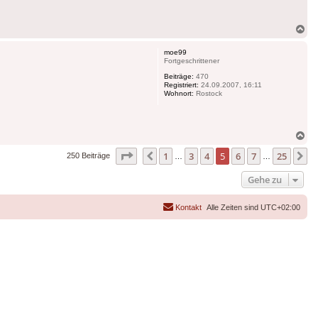
Na
ob
moe99
Fortgeschrittener
Beiträge:
470
Registriert:
24.09.2007, 16:11
Wohnort:
Rostock
Na
ob
Seite
5
von
25
1
3
4
5
6
7
25
Vorherige
N
250 Beiträge
…
…
Gehe zu
Kontakt
Alle Zeiten sind
UTC+02:00