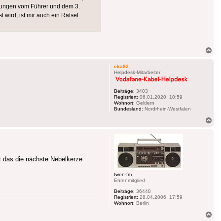
dungen vom Führer und dem 3.
wird, ist mir auch ein Rätsel.
Na
ob
cka82
Helpdesk-Mitarbeiter
Beiträge:
3403
Registriert:
06.01.2020, 10:59
Wohnort:
Geldern
Bundesland:
Nordrhein-Westfalen
Na
ob
 das die nächste Nebelkerze
twen-fm
Ehrenmitglied
Beiträge:
36448
Registriert:
28.04.2006, 17:59
Wohnort:
Berlin
Na