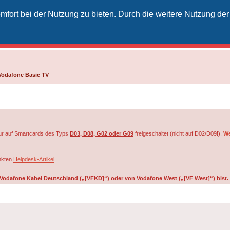
fort bei der Nutzung zu bieten. Durch die weitere Nutzung der
izielles Vodafone-Kabel-Forum
unkt für Kabelkunden von Vodafone - von Kunden für Kunden
Vodafone Basic TV
r auf Smartcards des Typs
D03, D08, G02 oder G09
freigeschaltet (nicht auf D02/D09!).
We
inkten
Helpdesk-Artikel
.
on Vodafone Kabel Deutschland („[VFKD]“) oder von Vodafone West („[VF West]“) bist.