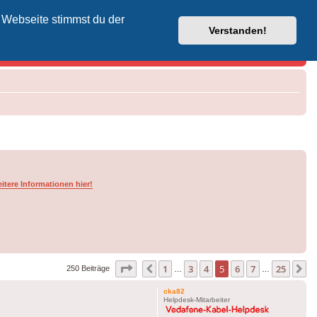
 Webseite stimmst du der
Vodafone-Kabel-Helpdesk
Verstanden!
itere Informationen hier!
Seite
5
von
25
1
3
4
5
6
7
25
Vorherige
N
250 Beiträge
…
…
cka82
Helpdesk-Mitarbeiter