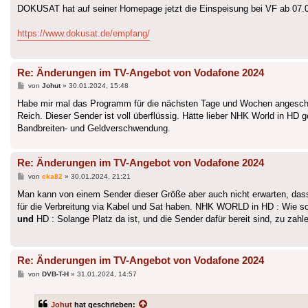
DOKUSAT hat auf seiner Homepage jetzt die Einspeisung bei VF ab 07.0
https://www.dokusat.de/empfang/
Re: Änderungen im TV-Angebot von Vodafone 2024
Beitrag
von
Johut
»
30.01.2024, 15:48
Habe mir mal das Programm für die nächsten Tage und Wochen angescha
Reich. Dieser Sender ist voll überflüssig. Hätte lieber NHK World in HD
Bandbreiten- und Geldverschwendung.
Re: Änderungen im TV-Angebot von Vodafone 2024
Beitrag
von
cka82
»
30.01.2024, 21:21
Man kann von einem Sender dieser Größe aber auch nicht erwarten, dass 
für die Verbreitung via Kabel und Sat haben. NHK WORLD in HD : Wie so
und
HD : Solange Platz da ist, und die Sender dafür bereit sind, zu zahle
Re: Änderungen im TV-Angebot von Vodafone 2024
Beitrag
von
DVB-T-H
»
31.01.2024, 14:57
Johut
hat geschrieben: