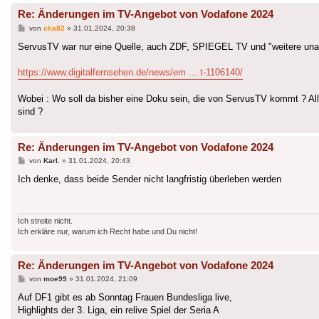
Re: Änderungen im TV-Angebot von Vodafone 2024
Beitrag
von
cka82
»
31.01.2024, 20:38
ServusTV war nur eine Quelle, auch ZDF, SPIEGEL TV und "weitere unab
https://www.digitalfernsehen.de/news/em ... t-1106140/
Wobei : Wo soll da bisher eine Doku sein, die von ServusTV kommt ? A
sind ?
Re: Änderungen im TV-Angebot von Vodafone 2024
Beitrag
von
Karl.
»
31.01.2024, 20:43
Ich denke, dass beide Sender nicht langfristig überleben werden
Ich streite nicht.
Ich erkläre nur, warum ich Recht habe und Du nicht!
Re: Änderungen im TV-Angebot von Vodafone 2024
Beitrag
von
moe99
»
31.01.2024, 21:09
Auf DF1 gibt es ab Sonntag Frauen Bundesliga live,
Highlights der 3. Liga, ein relive Spiel der Seria A