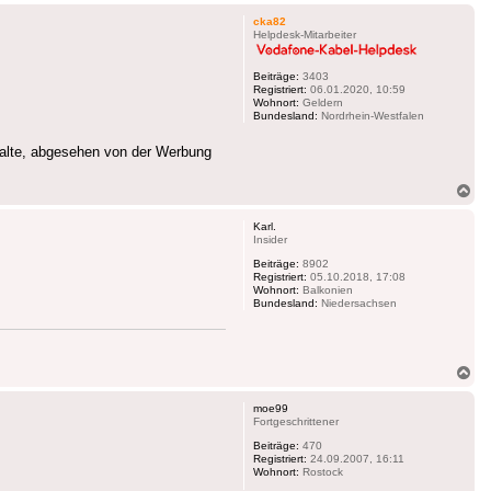
ob
cka82
Helpdesk-Mitarbeiter
Beiträge:
3403
Registriert:
06.01.2020, 10:59
Wohnort:
Geldern
Bundesland:
Nordrhein-Westfalen
halte, abgesehen von der Werbung
Na
ob
Karl.
Insider
Beiträge:
8902
Registriert:
05.10.2018, 17:08
Wohnort:
Balkonien
Bundesland:
Niedersachsen
Na
ob
moe99
Fortgeschrittener
Beiträge:
470
Registriert:
24.09.2007, 16:11
Wohnort:
Rostock