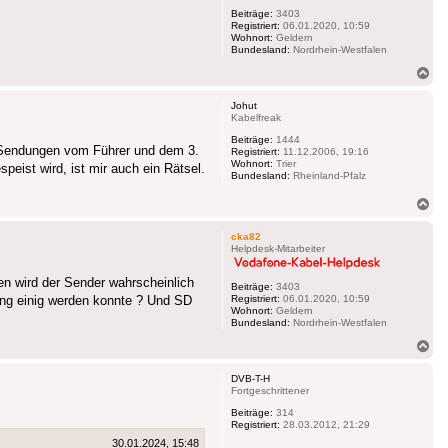
Beiträge:
3403
Registriert:
06.01.2020, 10:59
Wohnort:
Geldern
Bundesland:
Nordrhein-Westfalen
Na
ob
Johut
Kabelfreak
Beiträge:
1444
 Sendungen vom Führer und dem 3.
Registriert:
11.12.2006, 19:16
Wohnort:
Trier
eist wird, ist mir auch ein Rätsel.
Bundesland:
Rheinland-Pfalz
Na
ob
cka82
Helpdesk-Mitarbeiter
en wird der Sender wahrscheinlich
Beiträge:
3403
ung einig werden konnte ? Und SD
Registriert:
06.01.2020, 10:59
Wohnort:
Geldern
Bundesland:
Nordrhein-Westfalen
Na
ob
DVB-T-H
Fortgeschrittener
Beiträge:
314
Registriert:
28.03.2012, 21:29
30.01.2024, 15:48