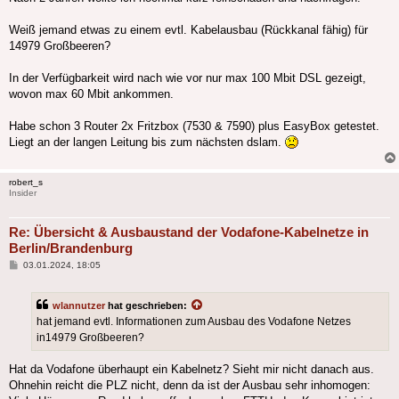
Weiß jemand etwas zu einem evtl. Kabelausbau (Rückkanal fähig) für
14979 Großbeeren?
In der Verfügbarkeit wird nach wie vor nur max 100 Mbit DSL gezeigt,
wovon max 60 Mbit ankommen.
Habe schon 3 Router 2x Fritzbox (7530 & 7590) plus EasyBox getestet.
Liegt an der langen Leitung bis zum nächsten dslam.
robert_s
Insider
Re: Übersicht & Ausbaustand der Vodafone-Kabelnetze in
Berlin/Brandenburg
Beitrag
03.01.2024, 18:05
wlannutzer
hat geschrieben:
hat jemand evtl. Informationen zum Ausbau des Vodafone Netzes
in14979 Großbeeren?
Hat da Vodafone überhaupt ein Kabelnetz? Sieht mir nicht danach aus.
Ohnehin reicht die PLZ nicht, denn da ist der Ausbau sehr inhomogen: