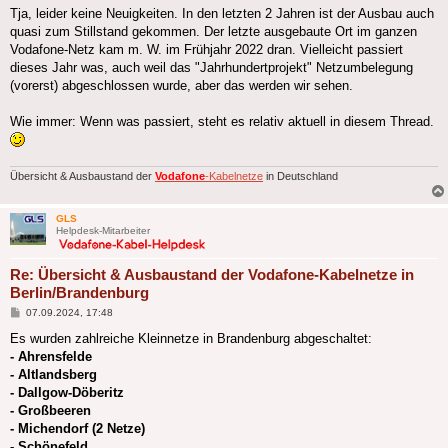
Tja, leider keine Neuigkeiten. In den letzten 2 Jahren ist der Ausbau auch
quasi zum Stillstand gekommen. Der letzte ausgebaute Ort im ganzen
Vodafone-Netz kam m. W. im Frühjahr 2022 dran. Vielleicht passiert
dieses Jahr was, auch weil das "Jahrhundertprojekt" Netzumbelegung
(vorerst) abgeschlossen wurde, aber das werden wir sehen.
Wie immer: Wenn was passiert, steht es relativ aktuell in diesem Thread.
Übersicht & Ausbaustand der
Vodafone
-Kabelnetze
in Deutschland
GLS
Helpdesk-Mitarbeiter
Re: Übersicht & Ausbaustand der Vodafone-Kabelnetze in
Berlin/Brandenburg
Beitrag
07.09.2024, 17:48
Es wurden zahlreiche Kleinnetze in Brandenburg abgeschaltet:
- Ahrensfelde
- Altlandsberg
- Dallgow-Döberitz
- Großbeeren
- Michendorf (2 Netze)
- Schönefeld