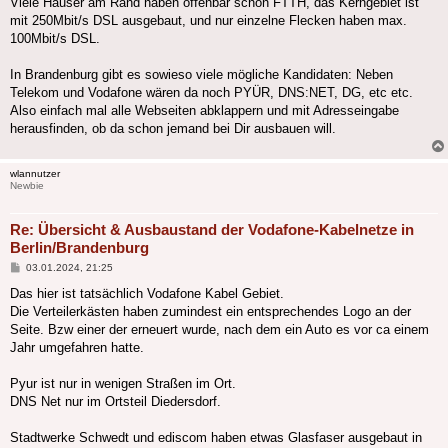
Viele Häuser am Rand haben offenbar schon FTTH, das Kerngebiet ist
mit 250Mbit/s DSL ausgebaut, und nur einzelne Flecken haben max.
100Mbit/s DSL.
In Brandenburg gibt es sowieso viele mögliche Kandidaten: Neben
Telekom und Vodafone wären da noch PYÜR, DNS:NET, DG, etc etc.
Also einfach mal alle Webseiten abklappern und mit Adresseingabe
herausfinden, ob da schon jemand bei Dir ausbauen will.
wlannutzer
Newbie
Re: Übersicht & Ausbaustand der Vodafone-Kabelnetze in
Berlin/Brandenburg
Beitrag
03.01.2024, 21:25
Das hier ist tatsächlich Vodafone Kabel Gebiet.
Die Verteilerkästen haben zumindest ein entsprechendes Logo an der
Seite. Bzw einer der erneuert wurde, nach dem ein Auto es vor ca einem
Jahr umgefahren hatte.
Pyur ist nur in wenigen Straßen im Ort.
DNS Net nur im Ortsteil Diedersdorf.
Stadtwerke Schwedt und ediscom haben etwas Glasfaser ausgebaut in