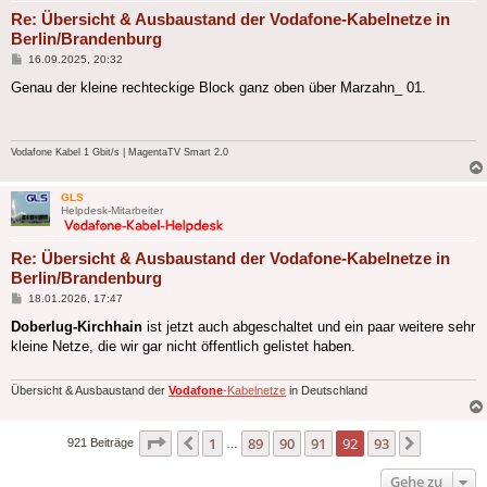
Re: Übersicht & Ausbaustand der Vodafone-Kabelnetze in
Berlin/Brandenburg
Beitrag
16.09.2025, 20:32
Genau der kleine rechteckige Block ganz oben über Marzahn_ 01.
Vodafone Kabel 1 Gbit/s | MagentaTV Smart 2.0
GLS
Helpdesk-Mitarbeiter
Re: Übersicht & Ausbaustand der Vodafone-Kabelnetze in
Berlin/Brandenburg
Beitrag
18.01.2026, 17:47
Doberlug-Kirchhain
ist jetzt auch abgeschaltet und ein paar weitere sehr
kleine Netze, die wir gar nicht öffentlich gelistet haben.
Übersicht & Ausbaustand der
Vodafone
-Kabelnetze
in Deutschland
Seite
92
von
93
1
89
90
91
92
93
Vorherige
Nächste
921 Beiträge
…
Gehe zu