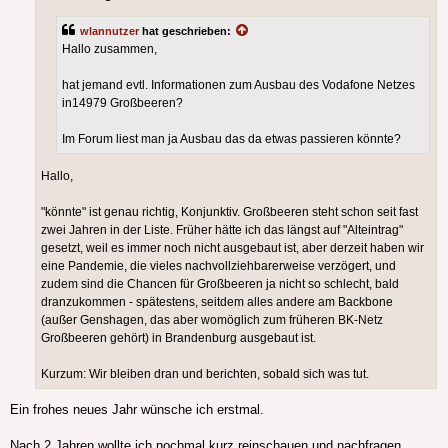
wlannutzer
hat geschrieben:
Hallo zusammen,
hat jemand evtl. Informationen zum Ausbau des Vodafone Netzes
in14979 Großbeeren?
Im Forum liest man ja Ausbau das da etwas passieren könnte?
Hallo,
"könnte" ist genau richtig, Konjunktiv. Großbeeren steht schon seit fast
zwei Jahren in der Liste. Früher hätte ich das längst auf "Alteintrag"
gesetzt, weil es immer noch nicht ausgebaut ist, aber derzeit haben wir
eine Pandemie, die vieles nachvollziehbarerweise verzögert, und
zudem sind die Chancen für Großbeeren ja nicht so schlecht, bald
dranzukommen - spätestens, seitdem alles andere am Backbone
(außer Genshagen, das aber womöglich zum früheren BK-Netz
Großbeeren gehört) in Brandenburg ausgebaut ist.
Kurzum: Wir bleiben dran und berichten, sobald sich was tut.
Ein frohes neues Jahr wünsche ich erstmal.
Nach 2 Jahren wollte ich nochmal kurz reinschauen und nachfragen.