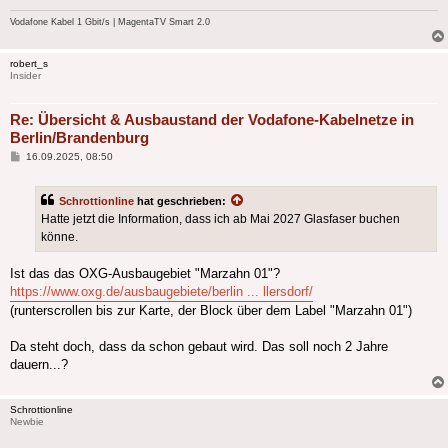
Vodafone Kabel 1 Gbit/s | MagentaTV Smart 2.0
robert_s
Insider
Re: Übersicht & Ausbaustand der Vodafone-Kabelnetze in
Berlin/Brandenburg
Beitrag
16.09.2025, 08:50
Schrottionline
hat geschrieben:
Hatte jetzt die Information, dass ich ab Mai 2027 Glasfaser buchen
könne.
Ist das das OXG-Ausbaugebiet "Marzahn 01"?
https://www.oxg.de/ausbaugebiete/berlin ... llersdorf/
(runterscrollen bis zur Karte, der Block über dem Label "Marzahn 01")
Da steht doch, dass da schon gebaut wird. Das soll noch 2 Jahre
dauern...?
Schrottionline
Newbie