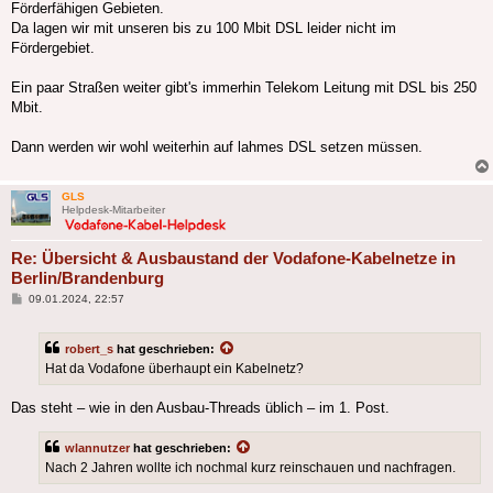
Förderfähigen Gebieten.
Da lagen wir mit unseren bis zu 100 Mbit DSL leider nicht im
Fördergebiet.
Ein paar Straßen weiter gibt's immerhin Telekom Leitung mit DSL bis 250
Mbit.
Dann werden wir wohl weiterhin auf lahmes DSL setzen müssen.
GLS
Helpdesk-Mitarbeiter
Re: Übersicht & Ausbaustand der Vodafone-Kabelnetze in
Berlin/Brandenburg
Beitrag
09.01.2024, 22:57
robert_s
hat geschrieben:
Hat da Vodafone überhaupt ein Kabelnetz?
Das steht – wie in den Ausbau-Threads üblich – im 1. Post.
wlannutzer
hat geschrieben:
Nach 2 Jahren wollte ich nochmal kurz reinschauen und nachfragen.