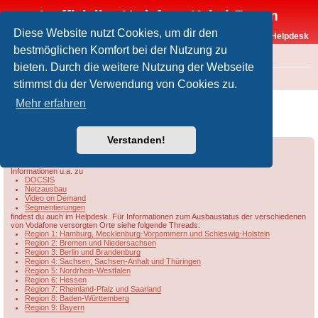
Inoffizielles Vodafone-Kabel-Forum
Diese Website nutzt Cookies, um dir den
Vodafone-Kabel-Helpdesk
bestmöglichen Komfort bei der Nutzung zu
FAQ
bieten. Durch die weitere Nutzung der Webseite
Foren-Übersicht
Rund um Vodafone / Aktuelles
Netzausbau
stimmst du der Verwendung von Cookies zu.
Übersicht & Ausbaustand der Vodafone-
Mehr erfahren
Kabelnetze in Berlin/Brandenburg
Verstanden!
Forumsregeln
Forenregeln
Informationen u.a. zu
DOCSIS
Netzausbau
Video on Demand
Segmentierungen
findest du auch im Helpdesk. Für Informationen zum Ausbaustatus der verschiedenen
von Vodafone versorgten Orte siehe folgende Threads:
Region 1: Hamburg, Mecklenburg-Vorpommern und Schleswig-Holstein
Region 2: Bremen und Niedersachsen
Region 3: Berlin und Brandenburg
Region 4: Sachsen, Sachsen-Anhalt und Thüringen
Region 5: Nordrhein-Westfalen
Region 6: Hessen
Region 7: Rheinland-Pfalz und Saarland
Region 8: Baden-Württemberg
Region 9: Bayern