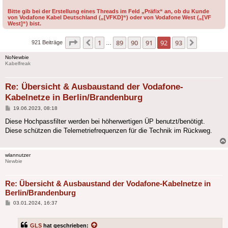
Bitte gib bei der Erstellung eines Threads im Feld „Präfix“ an, ob du Kunde
von Vodafone Kabel Deutschland („[VFKD]“) oder von Vodafone West („[VF
West]“) bist.
Seite
92
von
93
1
89
90
91
92
93
Vorherige
Nächste
921 Beiträge
…
NoNewbie
Kabelfreak
Re: Übersicht & Ausbaustand der Vodafone-
Kabelnetze in Berlin/Brandenburg
Beitrag
19.06.2023, 08:18
Diese Hochpassfilter werden bei höherwertigen ÜP benutzt/benötigt.
Diese schützen die Telemetriefrequenzen für die Technik im Rückweg.
wlannutzer
Newbie
Re: Übersicht & Ausbaustand der Vodafone-Kabelnetze in
Berlin/Brandenburg
Beitrag
03.01.2024, 16:37
GLS
hat geschrieben: