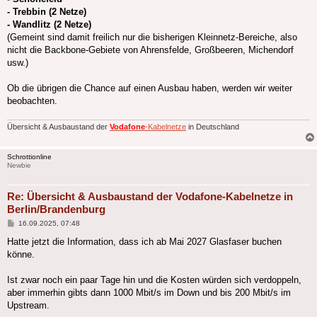
- Trebbin (2 Netze)
- Wandlitz (2 Netze)
(Gemeint sind damit freilich nur die bisherigen Kleinnetz-Bereiche, also
nicht die Backbone-Gebiete von Ahrensfelde, Großbeeren, Michendorf
usw.)
Ob die übrigen die Chance auf einen Ausbau haben, werden wir weiter
beobachten.
Übersicht & Ausbaustand der
Vodafone
-Kabelnetze
in Deutschland
Schrottionline
Newbie
Re: Übersicht & Ausbaustand der Vodafone-Kabelnetze in
Berlin/Brandenburg
Beitrag
16.09.2025, 07:48
Hatte jetzt die Information, dass ich ab Mai 2027 Glasfaser buchen
könne.
Ist zwar noch ein paar Tage hin und die Kosten würden sich verdoppeln,
aber immerhin gibts dann 1000 Mbit/s im Down und bis 200 Mbit/s im
Upstream.