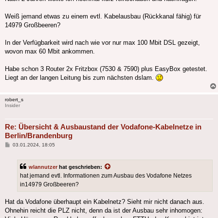
Weiß jemand etwas zu einem evtl. Kabelausbau (Rückkanal fähig) für
14979 Großbeeren?
In der Verfügbarkeit wird nach wie vor nur max 100 Mbit DSL gezeigt,
wovon max 60 Mbit ankommen.
Habe schon 3 Router 2x Fritzbox (7530 & 7590) plus EasyBox getestet.
Liegt an der langen Leitung bis zum nächsten dslam.
robert_s
Insider
Re: Übersicht & Ausbaustand der Vodafone-Kabelnetze in
Berlin/Brandenburg
Beitrag
03.01.2024, 18:05
wlannutzer
hat geschrieben:
hat jemand evtl. Informationen zum Ausbau des Vodafone Netzes
in14979 Großbeeren?
Hat da Vodafone überhaupt ein Kabelnetz? Sieht mir nicht danach aus.
Ohnehin reicht die PLZ nicht, denn da ist der Ausbau sehr inhomogen: