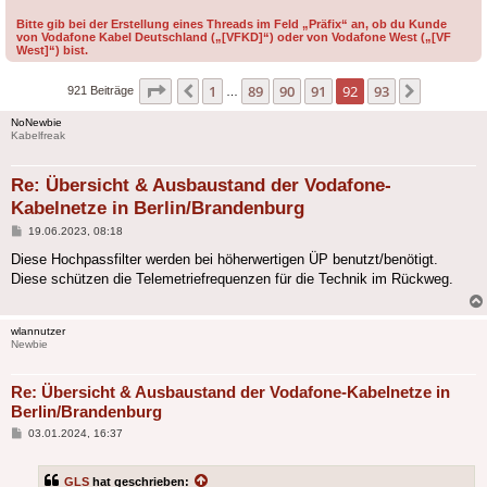
Bitte gib bei der Erstellung eines Threads im Feld „Präfix“ an, ob du Kunde
von Vodafone Kabel Deutschland („[VFKD]“) oder von Vodafone West („[VF
West]“) bist.
Seite
92
von
93
1
89
90
91
92
93
Vorherige
Nächste
921 Beiträge
…
NoNewbie
Kabelfreak
Re: Übersicht & Ausbaustand der Vodafone-
Kabelnetze in Berlin/Brandenburg
Beitrag
19.06.2023, 08:18
Diese Hochpassfilter werden bei höherwertigen ÜP benutzt/benötigt.
Diese schützen die Telemetriefrequenzen für die Technik im Rückweg.
wlannutzer
Newbie
Re: Übersicht & Ausbaustand der Vodafone-Kabelnetze in
Berlin/Brandenburg
Beitrag
03.01.2024, 16:37
GLS
hat geschrieben: