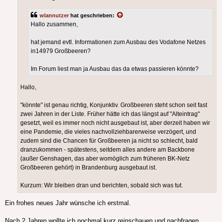
wlannutzer
hat geschrieben:
Hallo zusammen,
hat jemand evtl. Informationen zum Ausbau des Vodafone Netzes
in14979 Großbeeren?
Im Forum liest man ja Ausbau das da etwas passieren könnte?
Hallo,
"könnte" ist genau richtig, Konjunktiv. Großbeeren steht schon seit fast
zwei Jahren in der Liste. Früher hätte ich das längst auf "Alteintrag"
gesetzt, weil es immer noch nicht ausgebaut ist, aber derzeit haben wir
eine Pandemie, die vieles nachvollziehbarerweise verzögert, und
zudem sind die Chancen für Großbeeren ja nicht so schlecht, bald
dranzukommen - spätestens, seitdem alles andere am Backbone
(außer Genshagen, das aber womöglich zum früheren BK-Netz
Großbeeren gehört) in Brandenburg ausgebaut ist.
Kurzum: Wir bleiben dran und berichten, sobald sich was tut.
Ein frohes neues Jahr wünsche ich erstmal.
Nach 2 Jahren wollte ich nochmal kurz reinschauen und nachfragen.