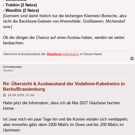
- Trebbin (2 Netze)
- Wandlitz (2 Netze)
(Gemeint sind damit freilich nur die bisherigen Kleinnetz-Bereiche, also
nicht die Backbone-Gebiete von Ahrensfelde, Großbeeren, Michendorf
usw.)
Ob die übrigen die Chance auf einen Ausbau haben, werden wir weiter
beobachten.
Übersicht & Ausbaustand der
Vodafone
-Kabelnetze
in Deutschland
Schrottionline
Newbie
Re: Übersicht & Ausbaustand der Vodafone-Kabelnetze in
Berlin/Brandenburg
Beitrag
16.09.2025, 07:48
Hatte jetzt die Information, dass ich ab Mai 2027 Glasfaser buchen
könne.
Ist zwar noch ein paar Tage hin und die Kosten würden sich verdoppeln,
aber immerhin gibts dann 1000 Mbit/s im Down und bis 200 Mbit/s im
Upstream.