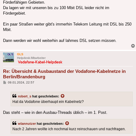
Förderfähigen Gebieten.
Da lagen wir mit unseren bis zu 100 Mbit DSL leider nicht im
Fördergebiet.
Ein paar Straßen weiter gibt's immerhin Telekom Leitung mit DSL bis 250
Mbit.
Dann werden wir wohl weiterhin auf lahmes DSL setzen müssen.
GLS
Helpdesk-Mitarbeiter
Re: Übersicht & Ausbaustand der Vodafone-Kabelnetze in
Berlin/Brandenburg
Beitrag
09.01.2024, 22:57
robert_s
hat geschrieben:
Hat da Vodafone überhaupt ein Kabelnetz?
Das steht – wie in den Ausbau-Threads üblich – im 1. Post.
wlannutzer
hat geschrieben:
Nach 2 Jahren wollte ich nochmal kurz reinschauen und nachfragen.