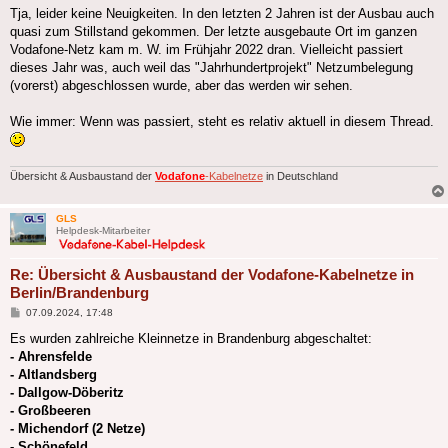
Tja, leider keine Neuigkeiten. In den letzten 2 Jahren ist der Ausbau auch
quasi zum Stillstand gekommen. Der letzte ausgebaute Ort im ganzen
Vodafone-Netz kam m. W. im Frühjahr 2022 dran. Vielleicht passiert
dieses Jahr was, auch weil das "Jahrhundertprojekt" Netzumbelegung
(vorerst) abgeschlossen wurde, aber das werden wir sehen.
Wie immer: Wenn was passiert, steht es relativ aktuell in diesem Thread.
Übersicht & Ausbaustand der
Vodafone
-Kabelnetze
in Deutschland
GLS
Helpdesk-Mitarbeiter
Re: Übersicht & Ausbaustand der Vodafone-Kabelnetze in
Berlin/Brandenburg
Beitrag
07.09.2024, 17:48
Es wurden zahlreiche Kleinnetze in Brandenburg abgeschaltet:
- Ahrensfelde
- Altlandsberg
- Dallgow-Döberitz
- Großbeeren
- Michendorf (2 Netze)
- Schönefeld