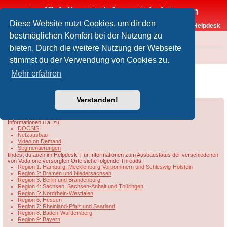
Inoffizielles Vodafone-Kabel-Forum
Diese Website nutzt Cookies, um dir den
Vodafone-Kabel-Helpdesk
bestmöglichen Komfort bei der Nutzung zu
FAQ
bieten. Durch die weitere Nutzung der Webseite
Foren-Übersicht
Rund um Vodafone / Aktuelles
Netzausbau
stimmst du der Verwendung von Cookies zu.
Übersicht & Ausbaustand der Vodafone-
Mehr erfahren
Kabelnetze in Berlin/Brandenburg
Verstanden!
Forumsregeln
Forenregeln
Informationen u.a. zu
DOCSIS
Netzausbau
Video on Demand
Segmentierungen
findest du auch im Helpdesk. Für Informationen zum Ausbaustatus der verschiedenen
von Vodafone versorgten Orte siehe folgende Threads:
Region 1: Hamburg, Mecklenburg-Vorpommern und Schleswig-Holstein
Region 2: Bremen und Niedersachsen
Region 3: Berlin und Brandenburg
Region 4: Sachsen, Sachsen-Anhalt und Thüringen
Region 5: Nordrhein-Westfalen
Region 6: Hessen
Region 7: Rheinland-Pfalz und Saarland
Region 8: Baden-Württemberg
Region 9: Bayern