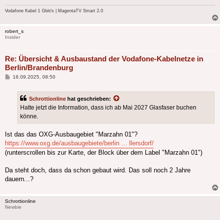
Vodafone Kabel 1 Gbit/s | MagentaTV Smart 2.0
robert_s
Insider
Re: Übersicht & Ausbaustand der Vodafone-Kabelnetze in
Berlin/Brandenburg
Beitrag
16.09.2025, 08:50
Schrottionline
hat geschrieben:
Hatte jetzt die Information, dass ich ab Mai 2027 Glasfaser buchen
könne.
Ist das das OXG-Ausbaugebiet "Marzahn 01"?
https://www.oxg.de/ausbaugebiete/berlin ... llersdorf/
(runterscrollen bis zur Karte, der Block über dem Label "Marzahn 01")
Da steht doch, dass da schon gebaut wird. Das soll noch 2 Jahre
dauern...?
Schrottionline
Newbie