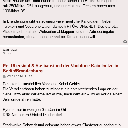
Viele Häuser am Rand haben offenbar schon FTTH, das Kerngebiet ist
mit 250Mbit/s DSL ausgebaut, und nur einzelne Flecken haben max.
100Mbit/s DSL.
In Brandenburg gibt es sowieso viele mögliche Kandidaten: Neben
Telekom und Vodafone wären da noch PYÜR, DNS:NET, DG, etc etc.
Also einfach mal alle Webseiten abklappern und mit Adresseingabe
herausfinden, ob da schon jemand bei Dir ausbauen will.
wlannutzer
Newbie
Re: Übersicht & Ausbaustand der Vodafone-Kabelnetze in
Berlin/Brandenburg
Beitrag
03.01.2024, 21:25
Das hier ist tatsächlich Vodafone Kabel Gebiet.
Die Verteilerkästen haben zumindest ein entsprechendes Logo an der
Seite. Bzw einer der erneuert wurde, nach dem ein Auto es vor ca einem
Jahr umgefahren hatte.
Pyur ist nur in wenigen Straßen im Ort.
DNS Net nur im Ortsteil Diedersdorf.
Stadtwerke Schwedt und ediscom haben etwas Glasfaser ausgebaut in