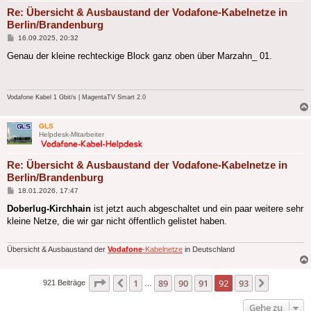
Re: Übersicht & Ausbaustand der Vodafone-Kabelnetze in
Berlin/Brandenburg
Beitrag
16.09.2025, 20:32
Genau der kleine rechteckige Block ganz oben über Marzahn_ 01.
Vodafone Kabel 1 Gbit/s | MagentaTV Smart 2.0
GLS
Helpdesk-Mitarbeiter
Re: Übersicht & Ausbaustand der Vodafone-Kabelnetze in
Berlin/Brandenburg
Beitrag
18.01.2026, 17:47
Doberlug-Kirchhain
ist jetzt auch abgeschaltet und ein paar weitere sehr
kleine Netze, die wir gar nicht öffentlich gelistet haben.
Übersicht & Ausbaustand der
Vodafone
-Kabelnetze
in Deutschland
Seite
92
von
93
1
89
90
91
92
93
Vorherige
Nächste
921 Beiträge
…
Gehe zu