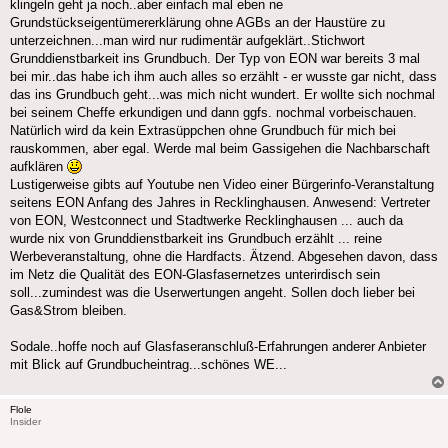
klingeln geht ja noch..aber einfach mal eben ne
Grundstückseigentümererklärung ohne AGBs an der Haustüre zu
unterzeichnen...man wird nur rudimentär aufgeklärt..Stichwort
Grunddienstbarkeit ins Grundbuch. Der Typ von EON war bereits 3 mal
bei mir..das habe ich ihm auch alles so erzählt - er wusste gar nicht, dass
das ins Grundbuch geht...was mich nicht wundert. Er wollte sich nochmal
bei seinem Cheffe erkundigen und dann ggfs. nochmal vorbeischauen.
Natürlich wird da kein Extrasüppchen ohne Grundbuch für mich bei
rauskommen, aber egal. Werde mal beim Gassigehen die Nachbarschaft
aufklären
Lustigerweise gibts auf Youtube nen Video einer Bürgerinfo-Veranstaltung
seitens EON Anfang des Jahres in Recklinghausen. Anwesend: Vertreter
von EON, Westconnect und Stadtwerke Recklinghausen ... auch da
wurde nix von Grunddienstbarkeit ins Grundbuch erzählt ... reine
Werbeveranstaltung, ohne die Hardfacts. Ätzend. Abgesehen davon, dass
im Netz die Qualität des EON-Glasfasernetzes unterirdisch sein
soll...zumindest was die Userwertungen angeht. Sollen doch lieber bei
Gas&Strom bleiben.
Sodale..hoffe noch auf Glasfaseranschluß-Erfahrungen anderer Anbieter
mit Blick auf Grundbucheintrag...schönes WE...
Flole
Insider