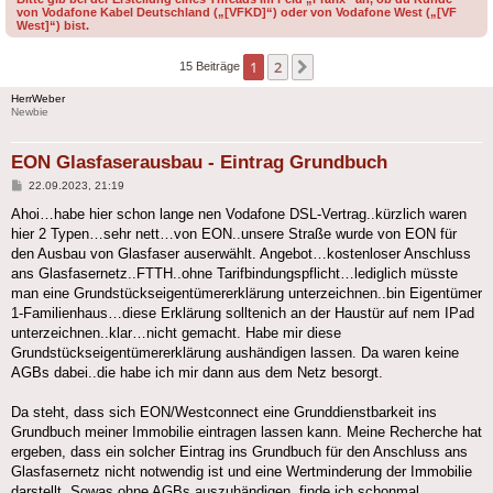
von Vodafone Kabel Deutschland („[VFKD]“) oder von Vodafone West („[VF
West]“) bist.
1
2
Nächste
15 Beiträge
HerrWeber
Newbie
EON Glasfaserausbau - Eintrag Grundbuch
Beitrag
22.09.2023, 21:19
Ahoi…habe hier schon lange nen Vodafone DSL-Vertrag..kürzlich waren
hier 2 Typen…sehr nett…von EON..unsere Straße wurde von EON für
den Ausbau von Glasfaser auserwählt. Angebot…kostenloser Anschluss
ans Glasfasernetz..FTTH..ohne Tarifbindungspflicht…lediglich müsste
man eine Grundstückseigentümererklärung unterzeichnen..bin Eigentümer
1-Familienhaus…diese Erklärung solltenich an der Haustür auf nem IPad
unterzeichnen..klar…nicht gemacht. Habe mir diese
Grundstückseigentümererklärung aushändigen lassen. Da waren keine
AGBs dabei..die habe ich mir dann aus dem Netz besorgt.
Da steht, dass sich EON/Westconnect eine Grunddienstbarkeit ins
Grundbuch meiner Immobilie eintragen lassen kann. Meine Recherche hat
ergeben, dass ein solcher Eintrag ins Grundbuch für den Anschluss ans
Glasfasernetz nicht notwendig ist und eine Wertminderung der Immobilie
darstellt. Sowas ohne AGBs auszuhändigen, finde ich schonmal