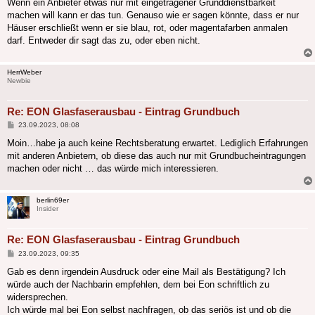
Wenn ein Anbieter etwas nur mit eingetragener Grunddienstbarkeit
machen will kann er das tun. Genauso wie er sagen könnte, dass er nur
Häuser erschließt wenn er sie blau, rot, oder magentafarben anmalen
darf. Entweder dir sagt das zu, oder eben nicht.
HerrWeber
Newbie
Re: EON Glasfaserausbau - Eintrag Grundbuch
Beitrag
23.09.2023, 08:08
Moin…habe ja auch keine Rechtsberatung erwartet. Lediglich Erfahrungen
mit anderen Anbietern, ob diese das auch nur mit Grundbucheintragungen
machen oder nicht … das würde mich interessieren.
berlin69er
Insider
Re: EON Glasfaserausbau - Eintrag Grundbuch
Beitrag
23.09.2023, 09:35
Gab es denn irgendein Ausdruck oder eine Mail als Bestätigung? Ich
würde auch der Nachbarin empfehlen, dem bei Eon schriftlich zu
widersprechen.
Ich würde mal bei Eon selbst nachfragen, ob das seriös ist und ob die