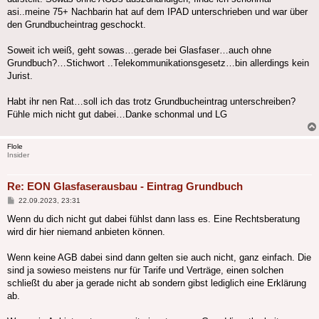
asi..meine 75+ Nachbarin hat auf dem IPAD unterschrieben und war über
den Grundbucheintrag geschockt.
Soweit ich weiß, geht sowas…gerade bei Glasfaser…auch ohne
Grundbuch?…Stichwort ..Telekommunikationsgesetz…bin allerdings kein
Jurist.
Habt ihr nen Rat…soll ich das trotz Grundbucheintrag unterschreiben?
Fühle mich nicht gut dabei…Danke schonmal und LG
Flole
Insider
Re: EON Glasfaserausbau - Eintrag Grundbuch
Beitrag
22.09.2023, 23:31
Wenn du dich nicht gut dabei fühlst dann lass es. Eine Rechtsberatung
wird dir hier niemand anbieten können.
Wenn keine AGB dabei sind dann gelten sie auch nicht, ganz einfach. Die
sind ja sowieso meistens nur für Tarife und Verträge, einen solchen
schließt du aber ja gerade nicht ab sondern gibst lediglich eine Erklärung
ab.