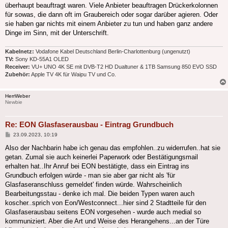
überhaupt beauftragt waren. Viele Anbieter beauftragen Drückerkolonnen
für sowas, die dann oft im Graubereich oder sogar darüber agieren. Oder
sie haben gar nichts mit einem Anbieter zu tun und haben ganz andere
Dinge im Sinn, mit der Unterschrift.
Kabelnetz:
Vodafone Kabel Deutschland Berlin-Charlottenburg (ungenutzt)
TV:
Sony KD-55A1 OLED
Receiver:
VU+ UNO 4K SE mit DVB-T2 HD Dualtuner & 1TB Samsung 850 EVO SSD
Zubehör:
Apple TV 4K für Waipu TV und Co.
HerrWeber
Newbie
Re: EON Glasfaserausbau - Eintrag Grundbuch
Beitrag
23.09.2023, 10:19
Also der Nachbarin habe ich genau das empfohlen..zu widerrufen..hat sie
getan. Zumal sie auch keinerlei Paperwork oder Bestätigungsmail
erhalten hat..Ihr Anruf bei EON bestätigte, dass ein Eintrag ins
Grundbuch erfolgen würde - man sie aber gar nicht als 'für
Glasfaseranschluss gemeldet' finden würde. Wahrscheinlich
Bearbeitungsstau - denke ich mal. Die beiden Typen waren auch
koscher..sprich von Eon/Westconnect...hier sind 2 Stadtteile für den
Glasfaserausbau seitens EON vorgesehen - wurde auch medial so
kommuniziert. Aber die Art und Weise des Herangehens...an der Türe