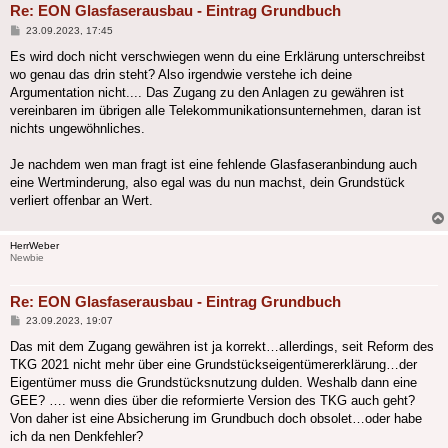
Re: EON Glasfaserausbau - Eintrag Grundbuch
Beitrag
23.09.2023, 17:45
Es wird doch nicht verschwiegen wenn du eine Erklärung unterschreibst
wo genau das drin steht? Also irgendwie verstehe ich deine
Argumentation nicht.... Das Zugang zu den Anlagen zu gewähren ist
vereinbaren im übrigen alle Telekommunikationsunternehmen, daran ist
nichts ungewöhnliches.
Je nachdem wen man fragt ist eine fehlende Glasfaseranbindung auch
eine Wertminderung, also egal was du nun machst, dein Grundstück
verliert offenbar an Wert.
HerrWeber
Newbie
Re: EON Glasfaserausbau - Eintrag Grundbuch
Beitrag
23.09.2023, 19:07
Das mit dem Zugang gewähren ist ja korrekt…allerdings, seit Reform des
TKG 2021 nicht mehr über eine Grundstückseigentümererklärung…der
Eigentümer muss die Grundstücksnutzung dulden. Weshalb dann eine
GEE? …. wenn dies über die reformierte Version des TKG auch geht?
Von daher ist eine Absicherung im Grundbuch doch obsolet…oder habe
ich da nen Denkfehler?