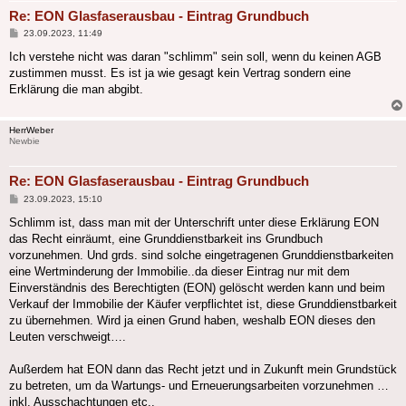
Re: EON Glasfaserausbau - Eintrag Grundbuch
Beitrag
23.09.2023, 11:49
Ich verstehe nicht was daran "schlimm" sein soll, wenn du keinen AGB
zustimmen musst. Es ist ja wie gesagt kein Vertrag sondern eine
Erklärung die man abgibt.
HerrWeber
Newbie
Re: EON Glasfaserausbau - Eintrag Grundbuch
Beitrag
23.09.2023, 15:10
Schlimm ist, dass man mit der Unterschrift unter diese Erklärung EON
das Recht einräumt, eine Grunddienstbarkeit ins Grundbuch
vorzunehmen. Und grds. sind solche eingetragenen Grunddienstbarkeiten
eine Wertminderung der Immobilie..da dieser Eintrag nur mit dem
Einverständnis des Berechtigten (EON) gelöscht werden kann und beim
Verkauf der Immobilie der Käufer verpflichtet ist, diese Grunddienstbarkeit
zu übernehmen. Wird ja einen Grund haben, weshalb EON dieses den
Leuten verschweigt….
Außerdem hat EON dann das Recht jetzt und in Zukunft mein Grundstück
zu betreten, um da Wartungs- und Erneuerungsarbeiten vorzunehmen …
inkl. Ausschachtungen etc..