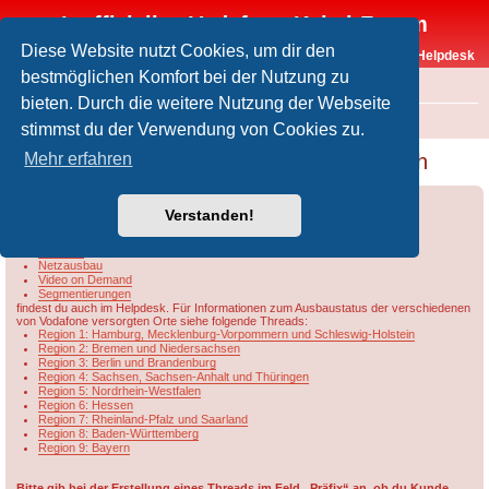
Inoffizielles Vodafone-Kabel-Forum
Diese Website nutzt Cookies, um dir den
Vodafone-Kabel-Helpdesk
bestmöglichen Komfort bei der Nutzung zu
FAQ
bieten. Durch die weitere Nutzung der Webseite
Foren-Übersicht
Rund um Vodafone / Aktuelles
Netzausbau
stimmst du der Verwendung von Cookies zu.
EON Glasfaserausbau - Eintrag Grundbuch
Mehr erfahren
Forumsregeln
Forenregeln
Verstanden!
Informationen u.a. zu
DOCSIS
Netzausbau
Video on Demand
Segmentierungen
findest du auch im Helpdesk. Für Informationen zum Ausbaustatus der verschiedenen
von Vodafone versorgten Orte siehe folgende Threads:
Region 1: Hamburg, Mecklenburg-Vorpommern und Schleswig-Holstein
Region 2: Bremen und Niedersachsen
Region 3: Berlin und Brandenburg
Region 4: Sachsen, Sachsen-Anhalt und Thüringen
Region 5: Nordrhein-Westfalen
Region 6: Hessen
Region 7: Rheinland-Pfalz und Saarland
Region 8: Baden-Württemberg
Region 9: Bayern
Bitte gib bei der Erstellung eines Threads im Feld „Präfix“ an, ob du Kunde