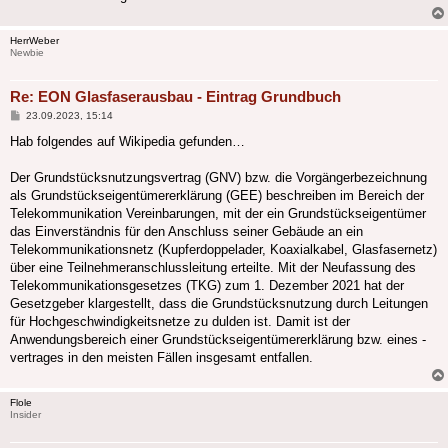
HerrWeber
Newbie
Re: EON Glasfaserausbau - Eintrag Grundbuch
Beitrag
23.09.2023, 15:14
Hab folgendes auf Wikipedia gefunden…
Der Grundstücksnutzungsvertrag (GNV) bzw. die Vorgängerbezeichnung
als Grundstückseigentümererklärung (GEE) beschreiben im Bereich der
Telekommunikation Vereinbarungen, mit der ein Grundstückseigentümer
das Einverständnis für den Anschluss seiner Gebäude an ein
Telekommunikationsnetz (Kupferdoppelader, Koaxialkabel, Glasfasernetz)
über eine Teilnehmeranschlussleitung erteilte. Mit der Neufassung des
Telekommunikationsgesetzes (TKG) zum 1. Dezember 2021 hat der
Gesetzgeber klargestellt, dass die Grundstücksnutzung durch Leitungen
für Hochgeschwindigkeitsnetze zu dulden ist. Damit ist der
Anwendungsbereich einer Grundstückseigentümererklärung bzw. eines -
vertrages in den meisten Fällen insgesamt entfallen.
Flole
Insider