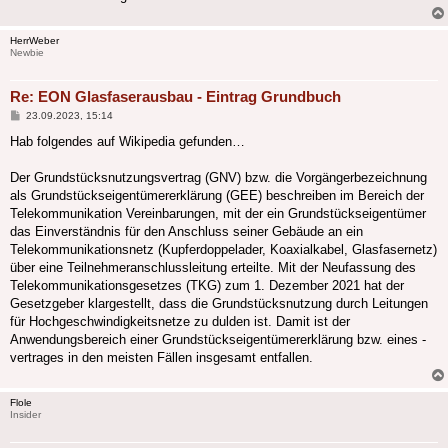
HerrWeber
Newbie
Re: EON Glasfaserausbau - Eintrag Grundbuch
Beitrag
23.09.2023, 15:14
Hab folgendes auf Wikipedia gefunden…
Der Grundstücksnutzungsvertrag (GNV) bzw. die Vorgängerbezeichnung
als Grundstückseigentümererklärung (GEE) beschreiben im Bereich der
Telekommunikation Vereinbarungen, mit der ein Grundstückseigentümer
das Einverständnis für den Anschluss seiner Gebäude an ein
Telekommunikationsnetz (Kupferdoppelader, Koaxialkabel, Glasfasernetz)
über eine Teilnehmeranschlussleitung erteilte. Mit der Neufassung des
Telekommunikationsgesetzes (TKG) zum 1. Dezember 2021 hat der
Gesetzgeber klargestellt, dass die Grundstücksnutzung durch Leitungen
für Hochgeschwindigkeitsnetze zu dulden ist. Damit ist der
Anwendungsbereich einer Grundstückseigentümererklärung bzw. eines -
vertrages in den meisten Fällen insgesamt entfallen.
Flole
Insider