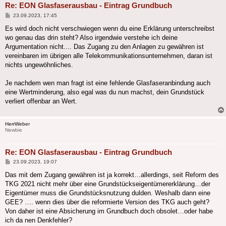
Re: EON Glasfaserausbau - Eintrag Grundbuch
Beitrag
23.09.2023, 17:45
Es wird doch nicht verschwiegen wenn du eine Erklärung unterschreibst
wo genau das drin steht? Also irgendwie verstehe ich deine
Argumentation nicht.... Das Zugang zu den Anlagen zu gewähren ist
vereinbaren im übrigen alle Telekommunikationsunternehmen, daran ist
nichts ungewöhnliches.
Je nachdem wen man fragt ist eine fehlende Glasfaseranbindung auch
eine Wertminderung, also egal was du nun machst, dein Grundstück
verliert offenbar an Wert.
HerrWeber
Newbie
Re: EON Glasfaserausbau - Eintrag Grundbuch
Beitrag
23.09.2023, 19:07
Das mit dem Zugang gewähren ist ja korrekt…allerdings, seit Reform des
TKG 2021 nicht mehr über eine Grundstückseigentümererklärung…der
Eigentümer muss die Grundstücksnutzung dulden. Weshalb dann eine
GEE? …. wenn dies über die reformierte Version des TKG auch geht?
Von daher ist eine Absicherung im Grundbuch doch obsolet…oder habe
ich da nen Denkfehler?