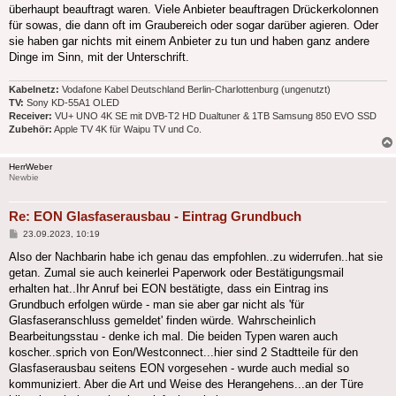
überhaupt beauftragt waren. Viele Anbieter beauftragen Drückerkolonnen
für sowas, die dann oft im Graubereich oder sogar darüber agieren. Oder
sie haben gar nichts mit einem Anbieter zu tun und haben ganz andere
Dinge im Sinn, mit der Unterschrift.
Kabelnetz:
Vodafone Kabel Deutschland Berlin-Charlottenburg (ungenutzt)
TV:
Sony KD-55A1 OLED
Receiver:
VU+ UNO 4K SE mit DVB-T2 HD Dualtuner & 1TB Samsung 850 EVO SSD
Zubehör:
Apple TV 4K für Waipu TV und Co.
HerrWeber
Newbie
Re: EON Glasfaserausbau - Eintrag Grundbuch
Beitrag
23.09.2023, 10:19
Also der Nachbarin habe ich genau das empfohlen..zu widerrufen..hat sie
getan. Zumal sie auch keinerlei Paperwork oder Bestätigungsmail
erhalten hat..Ihr Anruf bei EON bestätigte, dass ein Eintrag ins
Grundbuch erfolgen würde - man sie aber gar nicht als 'für
Glasfaseranschluss gemeldet' finden würde. Wahrscheinlich
Bearbeitungsstau - denke ich mal. Die beiden Typen waren auch
koscher..sprich von Eon/Westconnect...hier sind 2 Stadtteile für den
Glasfaserausbau seitens EON vorgesehen - wurde auch medial so
kommuniziert. Aber die Art und Weise des Herangehens...an der Türe