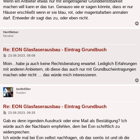
Wenn ein Anbieter etwas nur mit eingetragener Grunddienstbarkeit
machen will kann er das tun. Genauso wie er sagen könnte, dass er nur
Häuser erschließt wenn er sie blau, rot, oder magentafarben anmalen
darf. Entweder dir sagt das zu, oder eben nicht.
HerrWeber
Newbie
Re: EON Glasfaserausbau - Eintrag Grundbuch
Beitrag
23.09.2023, 08:08
Moin…habe ja auch keine Rechtsberatung erwartet. Lediglich Erfahrungen
mit anderen Anbietern, ob diese das auch nur mit Grundbucheintragungen
machen oder nicht … das würde mich interessieren.
berlin69er
Insider
Re: EON Glasfaserausbau - Eintrag Grundbuch
Beitrag
23.09.2023, 09:35
Gab es denn irgendein Ausdruck oder eine Mail als Bestätigung? Ich
würde auch der Nachbarin empfehlen, dem bei Eon schriftlich zu
widersprechen.
Ich würde mal bei Eon selbst nachfragen, ob das seriös ist und ob die