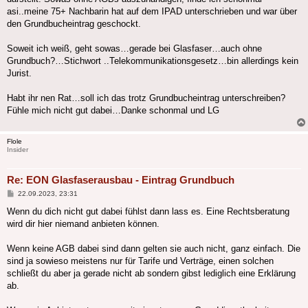
asi..meine 75+ Nachbarin hat auf dem IPAD unterschrieben und war über
den Grundbucheintrag geschockt.
Soweit ich weiß, geht sowas…gerade bei Glasfaser…auch ohne
Grundbuch?…Stichwort ..Telekommunikationsgesetz…bin allerdings kein
Jurist.
Habt ihr nen Rat…soll ich das trotz Grundbucheintrag unterschreiben?
Fühle mich nicht gut dabei…Danke schonmal und LG
Flole
Insider
Re: EON Glasfaserausbau - Eintrag Grundbuch
Beitrag
22.09.2023, 23:31
Wenn du dich nicht gut dabei fühlst dann lass es. Eine Rechtsberatung
wird dir hier niemand anbieten können.
Wenn keine AGB dabei sind dann gelten sie auch nicht, ganz einfach. Die
sind ja sowieso meistens nur für Tarife und Verträge, einen solchen
schließt du aber ja gerade nicht ab sondern gibst lediglich eine Erklärung
ab.