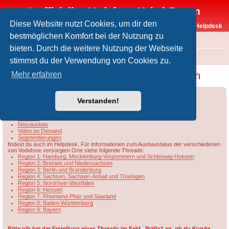
Inoffizielles Vodafone-Kabel-Forum
Diese Website nutzt Cookies, um dir den
Vodafone-Kabel-Helpdesk
bestmöglichen Komfort bei der Nutzung zu
FAQ
bieten. Durch die weitere Nutzung der Webseite
Foren-Übersicht
Rund um Vodafone / Aktuelles
Netzausbau
stimmst du der Verwendung von Cookies zu.
EON Glasfaserausbau - Eintrag Grundbuch
Mehr erfahren
Forumsregeln
Forenregeln
Verstanden!
Informationen u.a. zu
DOCSIS
Netzausbau
Video on Demand
Segmentierungen
findest du auch im Helpdesk. Für Informationen zum Ausbaustatus der verschiedenen
von Vodafone versorgten Orte siehe folgende Threads:
Region 1: Hamburg, Mecklenburg-Vorpommern und Schleswig-Holstein
Region 2: Bremen und Niedersachsen
Region 3: Berlin und Brandenburg
Region 4: Sachsen, Sachsen-Anhalt und Thüringen
Region 5: Nordrhein-Westfalen
Region 6: Hessen
Region 7: Rheinland-Pfalz und Saarland
Region 8: Baden-Württemberg
Region 9: Bayern
Bitte gib bei der Erstellung eines Threads im Feld „Präfix“ an, ob du Kunde