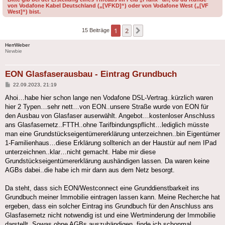
von Vodafone Kabel Deutschland („[VFKD]“) oder von Vodafone West („[VF
West]“) bist.
1
2
Nächste
15 Beiträge
HerrWeber
Newbie
EON Glasfaserausbau - Eintrag Grundbuch
Beitrag
22.09.2023, 21:19
Ahoi…habe hier schon lange nen Vodafone DSL-Vertrag..kürzlich waren
hier 2 Typen…sehr nett…von EON..unsere Straße wurde von EON für
den Ausbau von Glasfaser auserwählt. Angebot…kostenloser Anschluss
ans Glasfasernetz..FTTH..ohne Tarifbindungspflicht…lediglich müsste
man eine Grundstückseigentümererklärung unterzeichnen..bin Eigentümer
1-Familienhaus…diese Erklärung solltenich an der Haustür auf nem IPad
unterzeichnen..klar…nicht gemacht. Habe mir diese
Grundstückseigentümererklärung aushändigen lassen. Da waren keine
AGBs dabei..die habe ich mir dann aus dem Netz besorgt.
Da steht, dass sich EON/Westconnect eine Grunddienstbarkeit ins
Grundbuch meiner Immobilie eintragen lassen kann. Meine Recherche hat
ergeben, dass ein solcher Eintrag ins Grundbuch für den Anschluss ans
Glasfasernetz nicht notwendig ist und eine Wertminderung der Immobilie
darstellt. Sowas ohne AGBs auszuhändigen, finde ich schonmal