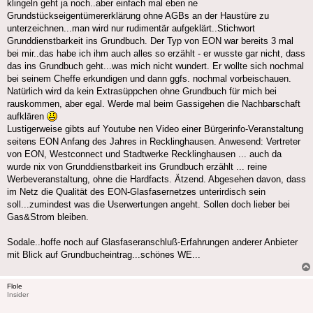
klingeln geht ja noch..aber einfach mal eben ne
Grundstückseigentümererklärung ohne AGBs an der Haustüre zu
unterzeichnen...man wird nur rudimentär aufgeklärt..Stichwort
Grunddienstbarkeit ins Grundbuch. Der Typ von EON war bereits 3 mal
bei mir..das habe ich ihm auch alles so erzählt - er wusste gar nicht, dass
das ins Grundbuch geht...was mich nicht wundert. Er wollte sich nochmal
bei seinem Cheffe erkundigen und dann ggfs. nochmal vorbeischauen.
Natürlich wird da kein Extrasüppchen ohne Grundbuch für mich bei
rauskommen, aber egal. Werde mal beim Gassigehen die Nachbarschaft
aufklären
Lustigerweise gibts auf Youtube nen Video einer Bürgerinfo-Veranstaltung
seitens EON Anfang des Jahres in Recklinghausen. Anwesend: Vertreter
von EON, Westconnect und Stadtwerke Recklinghausen ... auch da
wurde nix von Grunddienstbarkeit ins Grundbuch erzählt ... reine
Werbeveranstaltung, ohne die Hardfacts. Ätzend. Abgesehen davon, dass
im Netz die Qualität des EON-Glasfasernetzes unterirdisch sein
soll...zumindest was die Userwertungen angeht. Sollen doch lieber bei
Gas&Strom bleiben.
Sodale..hoffe noch auf Glasfaseranschluß-Erfahrungen anderer Anbieter
mit Blick auf Grundbucheintrag...schönes WE...
Flole
Insider