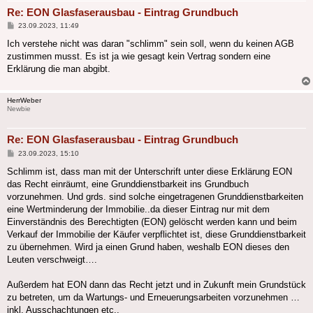
Re: EON Glasfaserausbau - Eintrag Grundbuch
Beitrag
23.09.2023, 11:49
Ich verstehe nicht was daran "schlimm" sein soll, wenn du keinen AGB
zustimmen musst. Es ist ja wie gesagt kein Vertrag sondern eine
Erklärung die man abgibt.
HerrWeber
Newbie
Re: EON Glasfaserausbau - Eintrag Grundbuch
Beitrag
23.09.2023, 15:10
Schlimm ist, dass man mit der Unterschrift unter diese Erklärung EON
das Recht einräumt, eine Grunddienstbarkeit ins Grundbuch
vorzunehmen. Und grds. sind solche eingetragenen Grunddienstbarkeiten
eine Wertminderung der Immobilie..da dieser Eintrag nur mit dem
Einverständnis des Berechtigten (EON) gelöscht werden kann und beim
Verkauf der Immobilie der Käufer verpflichtet ist, diese Grunddienstbarkeit
zu übernehmen. Wird ja einen Grund haben, weshalb EON dieses den
Leuten verschweigt….
Außerdem hat EON dann das Recht jetzt und in Zukunft mein Grundstück
zu betreten, um da Wartungs- und Erneuerungsarbeiten vorzunehmen …
inkl. Ausschachtungen etc..