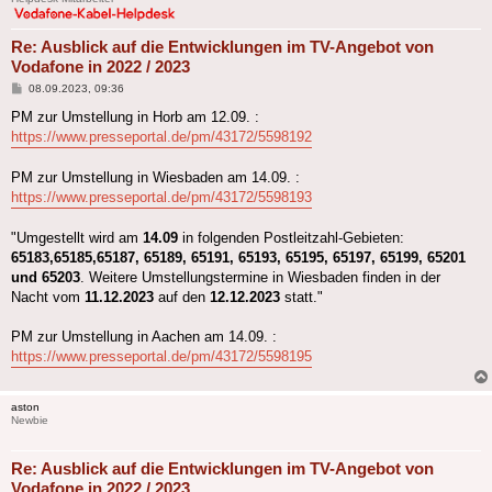
Re: Ausblick auf die Entwicklungen im TV-Angebot von
Vodafone in 2022 / 2023
Beitrag
08.09.2023, 09:36
PM zur Umstellung in Horb am 12.09. :
https://www.presseportal.de/pm/43172/5598192
PM zur Umstellung in Wiesbaden am 14.09. :
https://www.presseportal.de/pm/43172/5598193
"Umgestellt wird am
14.09
in folgenden Postleitzahl-Gebieten:
65183,65185,65187, 65189, 65191, 65193, 65195, 65197, 65199, 65201
und 65203
. Weitere Umstellungstermine in Wiesbaden finden in der
Nacht vom
11.12.2023
auf den
12.12.2023
statt."
PM zur Umstellung in Aachen am 14.09. :
https://www.presseportal.de/pm/43172/5598195
aston
Newbie
Re: Ausblick auf die Entwicklungen im TV-Angebot von
Vodafone in 2022 / 2023