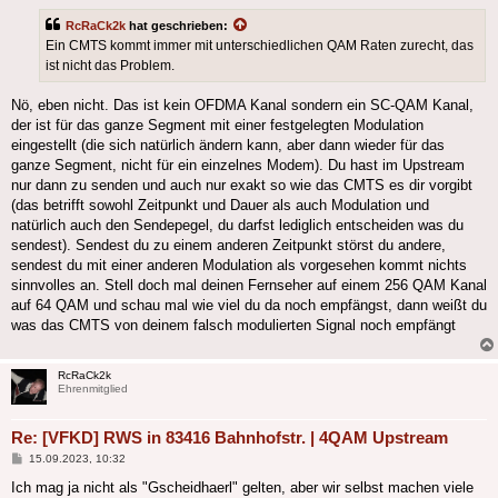
RcRaCk2k
hat geschrieben:
Ein CMTS kommt immer mit unterschiedlichen QAM Raten zurecht, das
ist nicht das Problem.
Nö, eben nicht. Das ist kein OFDMA Kanal sondern ein SC-QAM Kanal,
der ist für das ganze Segment mit einer festgelegten Modulation
eingestellt (die sich natürlich ändern kann, aber dann wieder für das
ganze Segment, nicht für ein einzelnes Modem). Du hast im Upstream
nur dann zu senden und auch nur exakt so wie das CMTS es dir vorgibt
(das betrifft sowohl Zeitpunkt und Dauer als auch Modulation und
natürlich auch den Sendepegel, du darfst lediglich entscheiden was du
sendest). Sendest du zu einem anderen Zeitpunkt störst du andere,
sendest du mit einer anderen Modulation als vorgesehen kommt nichts
sinnvolles an. Stell doch mal deinen Fernseher auf einem 256 QAM Kanal
auf 64 QAM und schau mal wie viel du da noch empfängst, dann weißt du
was das CMTS von deinem falsch modulierten Signal noch empfängt
RcRaCk2k
Ehrenmitglied
Re: [VFKD] RWS in 83416 Bahnhofstr. | 4QAM Upstream
Beitrag
15.09.2023, 10:32
Ich mag ja nicht als "Gscheidhaerl" gelten, aber wir selbst machen viele