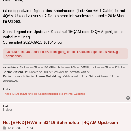
Hallo Leute,
ist es irgendwie möglich, das Kabelmodem (FritzBox 6591 Cable) fix auf
4QAM Upload zu setzen? Da bekomm ich wenigstens stabile 20 MBit/s
im Upload.
Sobald irgend ein Upstream-Kanal auf 16QAM oder 64QAM geht, ist es
vorbei mit lustig.
Screenshot 2023-09-13 161546.jpg
Du hast keine ausreichende Berechtigung, um die Dateianhänge dieses Beitrags
anzusehen.
Anschlüsse:
3x Internet&Phone 100 MBits, 2x Internet&Phone 26MBit, 1x Internet&Phone 32 MBits
Telefon-Anschluss:
sipgate.de, dus.net, easybell.de, personal-voip.de
Router:
Linux x64 Router,
Interne Verkablung:
Patchpannel, CAT 7, Netzwerkdosen, CAT 5e,
wirelessLAN
Links:
-
Kabel-Deutschland und die Geschwindigkeit des Internet-Zugangs
Flole
Insider
Re: [VFKD] RWS in 83416 Bahnhofstr. | 4QAM Upstream
Beitrag
13.09.2023, 16:33