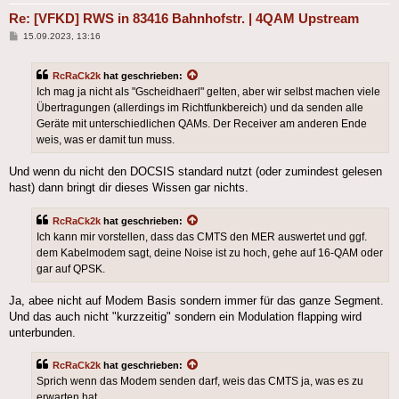
Re: [VFKD] RWS in 83416 Bahnhofstr. | 4QAM Upstream
Beitrag
15.09.2023, 13:16
RcRaCk2k
hat geschrieben:
Ich mag ja nicht als "Gscheidhaerl" gelten, aber wir selbst machen viele
Übertragungen (allerdings im Richtfunkbereich) und da senden alle
Geräte mit unterschiedlichen QAMs. Der Receiver am anderen Ende
weis, was er damit tun muss.
Und wenn du nicht den DOCSIS standard nutzt (oder zumindest gelesen
hast) dann bringt dir dieses Wissen gar nichts.
RcRaCk2k
hat geschrieben:
Ich kann mir vorstellen, dass das CMTS den MER auswertet und ggf.
dem Kabelmodem sagt, deine Noise ist zu hoch, gehe auf 16-QAM oder
gar auf QPSK.
Ja, abee nicht auf Modem Basis sondern immer für das ganze Segment.
Und das auch nicht "kurzzeitig" sondern ein Modulation flapping wird
unterbunden.
RcRaCk2k
hat geschrieben:
Sprich wenn das Modem senden darf, weis das CMTS ja, was es zu
erwarten hat.