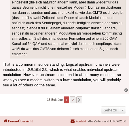
eingestellt (die sich natürlich ändern kann, aber dann wieder für das
ganze Segment, nicht für ein einzelnes Modem). Du hast im Upstream
nur dann zu senden und auch nur exakt so wie das CMTS es dir vorgibt
(das betrifft sowohl Zeitpunkt und Dauer als auch Modulation und
natürlich auch den Sendepegel, du darfst lediglich entscheiden was du
sendest). Sendest du zu einem anderen Zeitpunkt störst du andere,
sendest du mit einer anderen Modulation als vorgesehen kommt nichts
sinnvolles an. Stell doch mal deinen Fernseher auf einem 256 QAM
Kanal auf 64 QAM und schau mal wie viel du da noch empfängst, dann
weißt du was das CMTS von deinem falsch modulierten Signal noch
empfängt
That is a common misunderstanding. Logical upstream channels were
introducted in DOCSIS 2.0, which is what enables individual upstream
modulation. However, upstream noise tend to affect many modems, so
when you see a modem switch to a lower modulation, you will probably
see a lot of others do the same.
1
2
Nächste
15 Beiträge
Gehe zu
Foren-Übersicht
Kontakt
Alle Zeiten sind
UTC+02:00