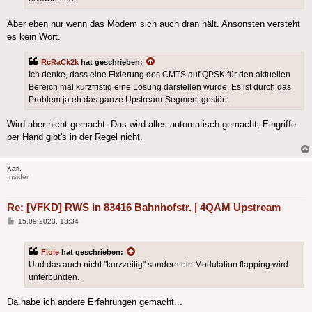
Aber eben nur wenn das Modem sich auch dran hält. Ansonsten versteht
es kein Wort.
RcRaCk2k
hat geschrieben:
Ich denke, dass eine Fixierung des CMTS auf QPSK für den aktuellen
Bereich mal kurzfristig eine Lösung darstellen würde. Es ist durch das
Problem ja eh das ganze Upstream-Segment gestört.
Wird aber nicht gemacht. Das wird alles automatisch gemacht, Eingriffe
per Hand gibt's in der Regel nicht.
Karl.
Insider
Re: [VFKD] RWS in 83416 Bahnhofstr. | 4QAM Upstream
Beitrag
15.09.2023, 13:34
Flole
hat geschrieben:
Und das auch nicht "kurzzeitig" sondern ein Modulation flapping wird
unterbunden.
Da habe ich andere Erfahrungen gemacht...