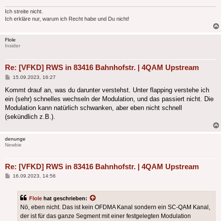
Ich streite nicht.
Ich erkläre nur, warum ich Recht habe und Du nicht!
Flole
Insider
Re: [VFKD] RWS in 83416 Bahnhofstr. | 4QAM Upstream
Beitrag
15.09.2023, 16:27
Kommt drauf an, was du darunter verstehst. Unter flapping verstehe ich
ein (sehr) schnelles wechseln der Modulation, und das passiert nicht. Die
Modulation kann natürlich schwanken, aber eben nicht schnell
(sekündlich z.B.).
denunge
Newbie
Re: [VFKD] RWS in 83416 Bahnhofstr. | 4QAM Upstream
Beitrag
16.09.2023, 14:56
Flole
hat geschrieben:
Nö, eben nicht. Das ist kein OFDMA Kanal sondern ein SC-QAM Kanal,
der ist für das ganze Segment mit einer festgelegten Modulation