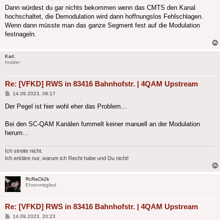
Dann würdest du gar nichts bekommen wenn das CMTS den Kanal
hochschaltet, die Demodulation wird dann hoffnungslos Fehlschlagen.
Wenn dann müsste man das ganze Segment fest auf die Modulation
festnageln.
Karl.
Insider
Re: [VFKD] RWS in 83416 Bahnhofstr. | 4QAM Upstream
Beitrag
14.09.2023, 08:17
Der Pegel ist hier wohl eher das Problem...
Bei den SC-QAM Kanälen fummelt keiner manuell an der Modulation
herum...
Ich streite nicht.
Ich erkläre nur, warum ich Recht habe und Du nicht!
RcRaCk2k
Ehrenmitglied
Re: [VFKD] RWS in 83416 Bahnhofstr. | 4QAM Upstream
Beitrag
14.09.2023, 20:23