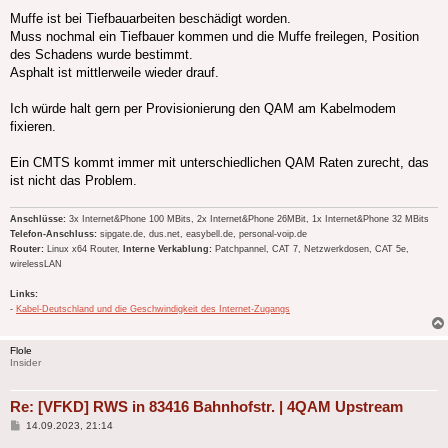
Muffe ist bei Tiefbauarbeiten beschädigt worden.
Muss nochmal ein Tiefbauer kommen und die Muffe freilegen, Position
des Schadens wurde bestimmt.
Asphalt ist mittlerweile wieder drauf.
Ich würde halt gern per Provisionierung den QAM am Kabelmodem
fixieren.
Ein CMTS kommt immer mit unterschiedlichen QAM Raten zurecht, das
ist nicht das Problem.
Anschlüsse:
3x Internet&Phone 100 MBits, 2x Internet&Phone 26MBit, 1x Internet&Phone 32 MBits
Telefon-Anschluss:
sipgate.de, dus.net, easybell.de, personal-voip.de
Router:
Linux x64 Router,
Interne Verkablung:
Patchpannel, CAT 7, Netzwerkdosen, CAT 5e,
wirelessLAN
Links:
-
Kabel-Deutschland und die Geschwindigkeit des Internet-Zugangs
Flole
Insider
Re: [VFKD] RWS in 83416 Bahnhofstr. | 4QAM Upstream
Beitrag
14.09.2023, 21:14