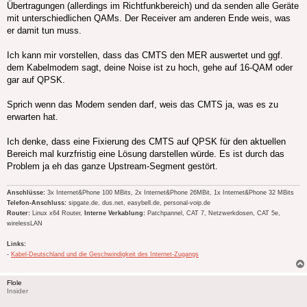
Übertragungen (allerdings im Richtfunkbereich) und da senden alle Geräte
mit unterschiedlichen QAMs. Der Receiver am anderen Ende weis, was
er damit tun muss.
Ich kann mir vorstellen, dass das CMTS den MER auswertet und ggf.
dem Kabelmodem sagt, deine Noise ist zu hoch, gehe auf 16-QAM oder
gar auf QPSK.
Sprich wenn das Modem senden darf, weis das CMTS ja, was es zu
erwarten hat.
Ich denke, dass eine Fixierung des CMTS auf QPSK für den aktuellen
Bereich mal kurzfristig eine Lösung darstellen würde. Es ist durch das
Problem ja eh das ganze Upstream-Segment gestört.
Anschlüsse:
3x Internet&Phone 100 MBits, 2x Internet&Phone 26MBit, 1x Internet&Phone 32 MBits
Telefon-Anschluss:
sipgate.de, dus.net, easybell.de, personal-voip.de
Router:
Linux x64 Router,
Interne Verkablung:
Patchpannel, CAT 7, Netzwerkdosen, CAT 5e,
wirelessLAN
Links:
-
Kabel-Deutschland und die Geschwindigkeit des Internet-Zugangs
Flole
Insider