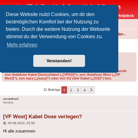
Inoffizielles Vodafone-Kabel-Forum
Diese Website nutzt Cookies, um dir den
Vodafone-Kabel-Helpdesk
bestmöglichen Komfort bei der Nutzung zu
FAQ
bieten. Durch die weitere Nutzung der Webseite
Foren-Übersicht
Internet und Telefon über Kabel
Technik (WLAN-Router, Kabelmodems, Verkabelung...)
Technik allgemein
stimmst du der Verwendung von Cookies zu.
[VF West] Kabel Dose verlegen?
Mehr erfahren
Forumsregeln
Forenregeln
Verstanden!
Bitte gib bei der Erstellung eines Threads im Feld „Präfix“ an, ob du Kunde
von Vodafone Kabel Deutschland („[VFKD]“), von Vodafone West („[VF
West]“), von eazy („[eazy]“) oder von O2 über Kabel („[O2]“) bist.
1
2
3
4
Nächste
32 Beiträge
xxcrashxx2
Newbie
[VF West] Kabel Dose verlegen?
Beitrag
05.08.2023, 23:50
Hi alle zusammen