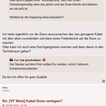
Was spricht gegen eine "Verlängerung" nach der Dose?
Dämpfungsmäßig wäre das gleich und die Dose könnte dort bleiben,
wo sie jetzt ist.
Wolltest du die Kupplung etwa einputzen?
Ich hatte eigentlich vor die Dose rauszumachen das neu gezogene Kabel
mit dem alten zuverbinden und dann einen Federdeckel auf die Dose zu
machen.
Oder kann ich auch eine Durchgangsdose machen und dann davon in den
Technikraum gehen?
Karl.
hat geschrieben:
Die Stecker auf dem Foto solltest Du meiden, nimm Cablecon
Kompressionsstecker.
Da bin ich offen für gute Qualität.
Flole
Insider
Re: [VF West] Kabel Dose verlegen?
Beitrag
06.08.2023, 14:29