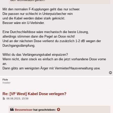
den Technikraum gehen?
Mit den normalen F-Kupplungen geht das nur schwer.
Die passen nur schlecht in Unterputzbecher rein
und die Kabel werden dabei stark geknickt.
Besser wäre ein U-Verbinder.
Eine Durchschleifdose wäre mechanisch die beste Lösung,
allerdings stimmen dann die Pegel an Dose nicht!
Und an der nächsten Dose verlierst du zusätzlich 1-2 dB wegen der
Durchgangsdämpfung.
Willst du das Verlängerungskabel einputzen?
Wenn nicht, dann steck es einfach an die jetzt vorhandene Dose vorne
an.
Dann gibts am wenigsten Ärger mit Vermieter/Hausverwaltung usw.
Flole
Insider
Re: [VF West] Kabel Dose verlegen?
Beitrag
06.08.2023, 15:56
Besserwisser
hat geschrieben: