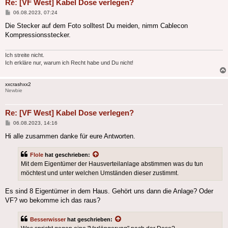
Re: [VF West] Kabel Dose verlegen?
Beitrag
06.08.2023, 07:24
Die Stecker auf dem Foto solltest Du meiden, nimm Cablecon
Kompressionsstecker.
Ich streite nicht.
Ich erkläre nur, warum ich Recht habe und Du nicht!
xxcrashxx2
Newbie
Re: [VF West] Kabel Dose verlegen?
Beitrag
06.08.2023, 14:16
Hi alle zusammen danke für eure Antworten.
Flole
hat geschrieben:
Mit dem Eigentümer der Hausverteilanlage abstimmen was du tun
möchtest und unter welchen Umständen dieser zustimmt.
Es sind 8 Eigentümer in dem Haus. Gehört uns dann die Anlage? Oder
VF? wo bekomme ich das raus?
Besserwisser
hat geschrieben: