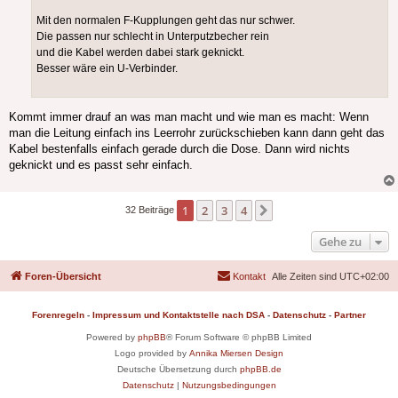
Mit den normalen F-Kupplungen geht das nur schwer.
Die passen nur schlecht in Unterputzbecher rein
und die Kabel werden dabei stark geknickt.
Besser wäre ein U-Verbinder.
Kommt immer drauf an was man macht und wie man es macht: Wenn
man die Leitung einfach ins Leerrohr zurückschieben kann dann geht das
Kabel bestenfalls einfach gerade durch die Dose. Dann wird nichts
geknickt und es passt sehr einfach.
1
2
3
4
Nächste
32 Beiträge
Gehe zu
Foren-Übersicht
Kontakt
Alle Zeiten sind
UTC+02:00
Forenregeln
-
Impressum und Kontaktstelle nach DSA
-
Datenschutz
-
Partner
Powered by
phpBB
® Forum Software © phpBB Limited
Logo provided by
Annika Miersen Design
Deutsche Übersetzung durch
phpBB.de
Datenschutz
|
Nutzungsbedingungen