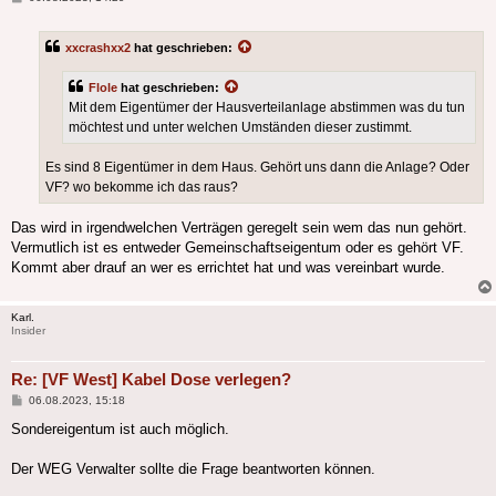
xxcrashxx2
hat geschrieben:
Flole
hat geschrieben:
Mit dem Eigentümer der Hausverteilanlage abstimmen was du tun
möchtest und unter welchen Umständen dieser zustimmt.
Es sind 8 Eigentümer in dem Haus. Gehört uns dann die Anlage? Oder
VF? wo bekomme ich das raus?
Das wird in irgendwelchen Verträgen geregelt sein wem das nun gehört.
Vermutlich ist es entweder Gemeinschaftseigentum oder es gehört VF.
Kommt aber drauf an wer es errichtet hat und was vereinbart wurde.
Karl.
Insider
Re: [VF West] Kabel Dose verlegen?
Beitrag
06.08.2023, 15:18
Sondereigentum ist auch möglich.
Der WEG Verwalter sollte die Frage beantworten können.