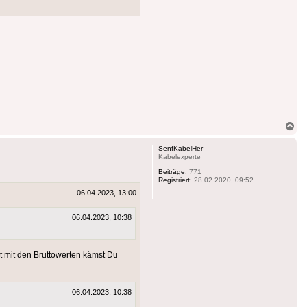
Na
ob
SenfKabelHer
Kabelexperte
Beiträge:
771
Registriert:
28.02.2020, 09:52
06.04.2023, 13:00
06.04.2023, 10:38
t mit den Bruttowerten kämst Du
06.04.2023, 10:38