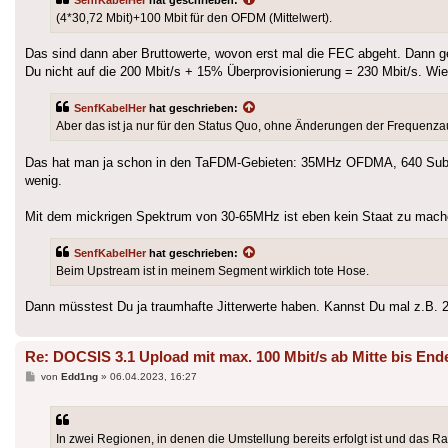
(4*30,72 Mbit)+100 Mbit für den OFDM (Mittelwert).
Das sind dann aber Bruttowerte, wovon erst mal die FEC abgeht. Dann g
Du nicht auf die 200 Mbit/s + 15% Überprovisionierung = 230 Mbit/s. Wi
SenfKabelHer
hat geschrieben:
Aber das ist ja nur für den Status Quo, ohne Änderungen der Frequenza
Das hat man ja schon in den TaFDM-Gebieten: 35MHz OFDMA, 640 Subträ
wenig.
Mit dem mickrigen Spektrum von 30-65MHz ist eben kein Staat zu mac
SenfKabelHer
hat geschrieben:
Beim Upstream ist in meinem Segment wirklich tote Hose.
Dann müsstest Du ja traumhafte Jitterwerte haben. Kannst Du mal z.B. 
Re: DOCSIS 3.1 Upload mit max. 100 Mbit/s ab Mitte bis End
Beitrag
von
Edd1ng
»
06.04.2023, 16:27
In zwei Regionen, in denen die Umstellung bereits erfolgt ist und das Ra