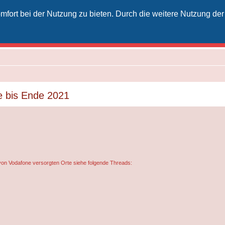
fort bei der Nutzung zu bieten. Durch die weitere Nutzung der
izielles Vodafone-Kabel-Forum
unkt für Kabelkunden von Vodafone - von Kunden für Kunden
e bis Ende 2021
von Vodafone versorgten Orte siehe folgende Threads: