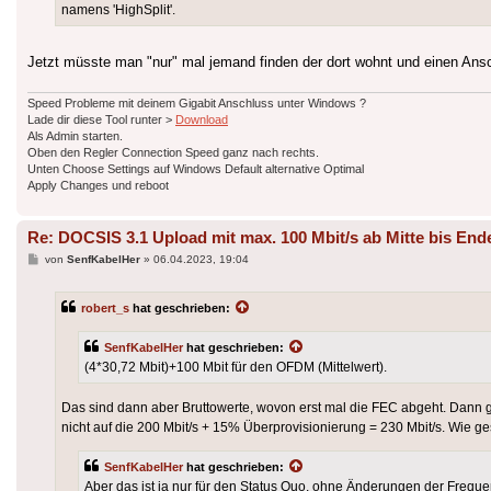
namens 'HighSplit'.
Jetzt müsste man "nur" mal jemand finden der dort wohnt und einen Ans
Speed Probleme mit deinem Gigabit Anschluss unter Windows ?
Lade dir diese Tool runter >
Download
Als Admin starten.
Oben den Regler Connection Speed ganz nach rechts.
Unten Choose Settings auf Windows Default alternative Optimal
Apply Changes und reboot
Re: DOCSIS 3.1 Upload mit max. 100 Mbit/s ab Mitte bis End
Beitrag
von
SenfKabelHer
»
06.04.2023, 19:04
robert_s
hat geschrieben:
SenfKabelHer
hat geschrieben:
(4*30,72 Mbit)+100 Mbit für den OFDM (Mittelwert).
Das sind dann aber Bruttowerte, wovon erst mal die FEC abgeht. Dann 
nicht auf die 200 Mbit/s + 15% Überprovisionierung = 230 Mbit/s. Wie g
SenfKabelHer
hat geschrieben:
Aber das ist ja nur für den Status Quo, ohne Änderungen der Frequ