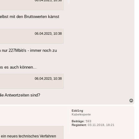
elbst mit den Bruttowerten kämst
06.04.2023, 10:38
 nur 227Mbit/s - immer noch zu
s es auch können...
06.04.2023, 10:38
ie Antwortzeiten sind?
Na
ob
Edd1ng
Kabelexperte
Beiträge:
593
Registriert:
03.11.2018, 18:21
ts ein neues technisches Verfahren