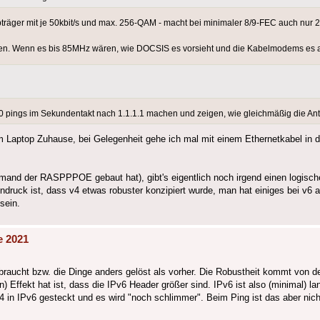
ger mit je 50kbit/s und max. 256-QAM - macht bei minimaler 8/9-FEC auch nur 2
hen. Wenn es bis 85MHz wären, wie DOCSIS es vorsieht und die Kabelmodems es a
20 pings im Sekundentakt nach 1.1.1.1 machen und zeigen, wie gleichmäßig die Ant
 Laptop Zuhause, bei Gelegenheit gehe ich mal mit einem Ethernetkabel in d
jemand der RASPPPOE gebaut hat), gibt's eigentlich noch irgend einen logisch
ndruck ist, dass v4 etwas robuster konzipiert wurde, man hat einiges bei v6 
sein.
e 2021
aucht bzw. die Dinge anders gelöst als vorher. Die Robustheit kommt von de
n) Effekt hat ist, dass die IPv6 Header größer sind. IPv6 ist also (minimal) 
 in IPv6 gesteckt und es wird "noch schlimmer". Beim Ping ist das aber nicht 