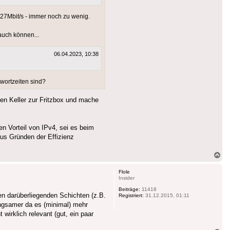
27Mbit/s - immer noch zu wenig.
uch können...
06.04.2023, 10:38
wortzeiten sind?
en Keller zur Fritzbox und mache
en Vorteil von IPv4, sei es beim
aus Gründen der Effizienz
Na
ob
Flole
Insider
Beiträge:
11418
n darüberliegenden Schichten (z.B.
Registriert:
31.12.2015, 01:11
langsamer da es (minimal) mehr
wirklich relevant (gut, ein paar