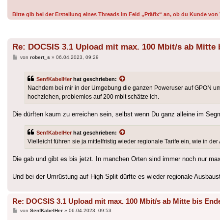
Bitte gib bei der Erstellung eines Threads im Feld „Präfix“ an, ob du Kunde v
Re: DOCSIS 3.1 Upload mit max. 100 Mbit/s ab Mitte 
Beitrag
von
robert_s
»
06.04.2023, 09:29
SenfKabelHer
hat geschrieben:
Nachdem bei mir in der Umgebung die ganzen Poweruser auf GPON umges
hochziehen, problemlos auf 200 mbit schätze ich.
Die dürften kaum zu erreichen sein, selbst wenn Du ganz alleine im Segme
SenfKabelHer
hat geschrieben:
Vielleicht führen sie ja mittelfristig wieder regionale Tarife ein, wie in
Die gab und gibt es bis jetzt. In manchen Orten sind immer noch nur max
Und bei der Umrüstung auf High-Split dürfte es wieder regionale Ausbaus
Re: DOCSIS 3.1 Upload mit max. 100 Mbit/s ab Mitte bis End
Beitrag
von
SenfKabelHer
»
06.04.2023, 09:53