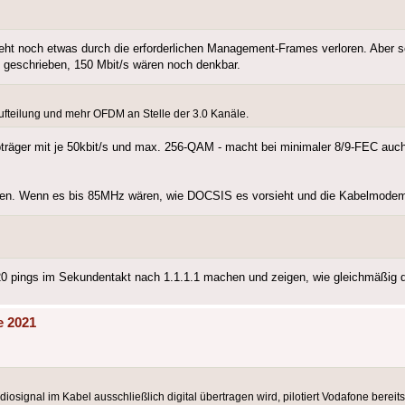
eht noch etwas durch die erforderlichen Management-Frames verloren. Aber s
e geschrieben, 150 Mbit/s wären noch denkbar.
ufteilung und mehr OFDM an Stelle der 3.0 Kanäle.
ger mit je 50kbit/s und max. 256-QAM - macht bei minimaler 8/9-FEC auch
hen. Wenn es bis 85MHz wären, wie DOCSIS es vorsieht und die Kabelmodem
20 pings im Sekundentakt nach 1.1.1.1 machen und zeigen, wie gleichmäßig d
e 2021
diosignal im Kabel ausschließlich digital übertragen wird, pilotiert Vodafone berei