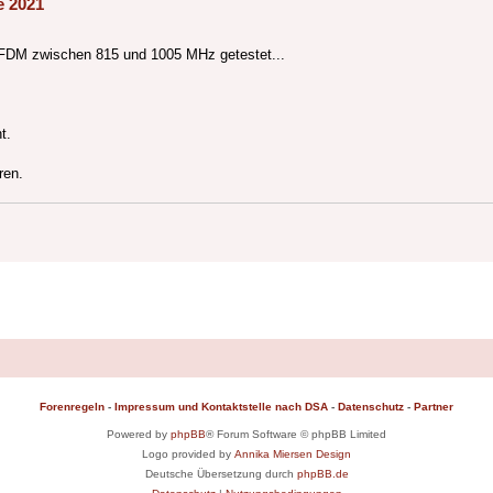
e 2021
. OFDM zwischen 815 und 1005 MHz getestet...
t.
ren.
Forenregeln
-
Impressum und Kontaktstelle nach DSA
-
Datenschutz
-
Partner
Powered by
phpBB
® Forum Software © phpBB Limited
Logo provided by
Annika Miersen Design
Deutsche Übersetzung durch
phpBB.de