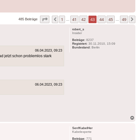
Seite
43
von
49
1
41
42
43
44
45
49
Vorherige
N
485 Beiträge
…
…
robert_s
Insider
Beiträge:
8237
Registriert:
30.11.2010, 15:09
Bundesland:
Berlin
06.04.2023, 09:23
 jetzt schon problemlos stark
06.04.2023, 09:23
Na
ob
SenfKabelHer
Kabelexperte
Beiträge:
771