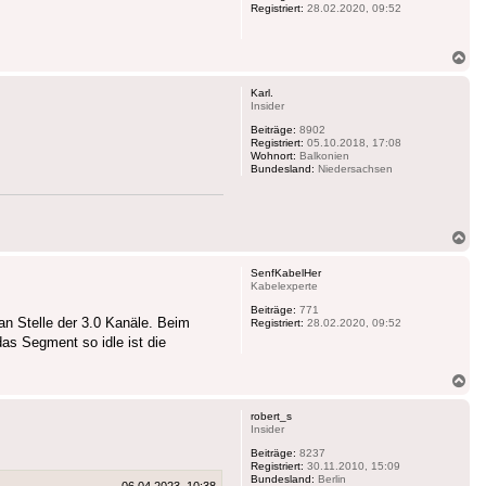
Registriert:
28.02.2020, 09:52
Na
ob
Karl.
Insider
Beiträge:
8902
Registriert:
05.10.2018, 17:08
Wohnort:
Balkonien
Bundesland:
Niedersachsen
Na
ob
SenfKabelHer
Kabelexperte
Beiträge:
771
an Stelle der 3.0 Kanäle. Beim
Registriert:
28.02.2020, 09:52
as Segment so idle ist die
Na
ob
robert_s
Insider
Beiträge:
8237
Registriert:
30.11.2010, 15:09
Bundesland:
Berlin
06.04.2023, 10:38