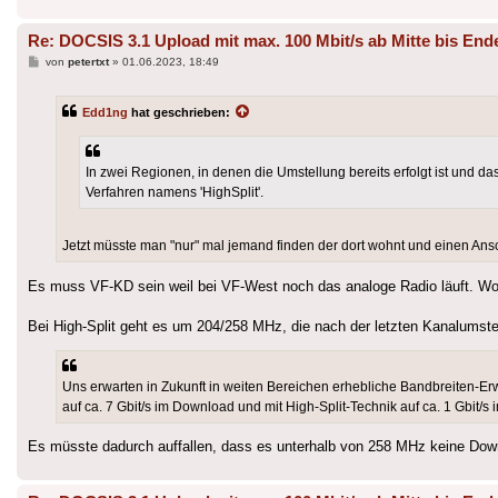
Re: DOCSIS 3.1 Upload mit max. 100 Mbit/s ab Mitte bis End
Beitrag
von
petertxt
»
01.06.2023, 18:49
Edd1ng
hat geschrieben:
In zwei Regionen, in denen die Umstellung bereits erfolgt ist und da
Verfahren namens 'HighSplit'.
Jetzt müsste man "nur" mal jemand finden der dort wohnt und einen Ans
Es muss VF-KD sein weil bei VF-West noch das analoge Radio läuft. Wo
Bei High-Split geht es um 204/258 MHz, die nach der letzten Kanalumste
Uns erwarten in Zukunft in weiten Bereichen erhebliche Bandbreiten-Er
auf ca. 7 Gbit/s im Download und mit High-Split-Technik auf ca. 1 Gbit/s
Es müsste dadurch auffallen, dass es unterhalb von 258 MHz keine Dow