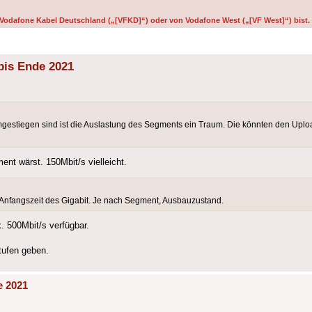
on Vodafone Kabel Deutschland („[VFKD]“) oder von Vodafone West („[VF West]“) bist.
bis Ende 2021
tiegen sind ist die Auslastung des Segments ein Traum. Die könnten den Upload
nt wärst. 150Mbit/s vielleicht.
 der Anfangszeit des Gigabit. Je nach Segment, Ausbauzustand.
. 500Mbit/s verfügbar.
tufen geben.
e 2021