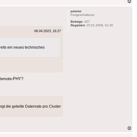
Na
ob
petertxt
Fortgeschrittener
Beiträge:
427
Registriert:
25.01.2009, 01:30
06.04.2023, 16:27
ereits ein neues technisches
i Remote-PHY?
t die geteilte Datenrate pro Cluster
Na
ob