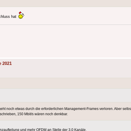
chluss hat
e 2021
geht noch etwas durch die erforderlichen Management-Frames verloren. Aber selbs
eschrieben, 150 Mbit/s wären noch denkbar.
enzaufteilung und mehr OFDM an Stelle der 3.0 Kanäle.