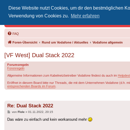
Diese Website nutzt Cookies, um dir den bestmöglichen Kom
Inoff
Verwendung von Cookies zu.
Mehr erfahren
Der Treffp
FAQ
Foren-Übersicht
Rund um Vodafone / Aktuelles
Vodafone allgemein
[VF West] Dual Stack 2022
Forumsregeln
Forenregeln
Allgemeine Informationen zum Kabelnetzbetreiber Vodafone findest du auch im
Helpdes
Eröffnet in diesem Board bitte nur Threads, die mit dem Unternehmen Vodafone (d.h. mi
entsprechenden Boards im Forum
.
Re: Dual Stack 2022
Beitrag
von
Flole
»
01.11.2022, 20:15
Das wäre zu einfach und kein workaround mehr