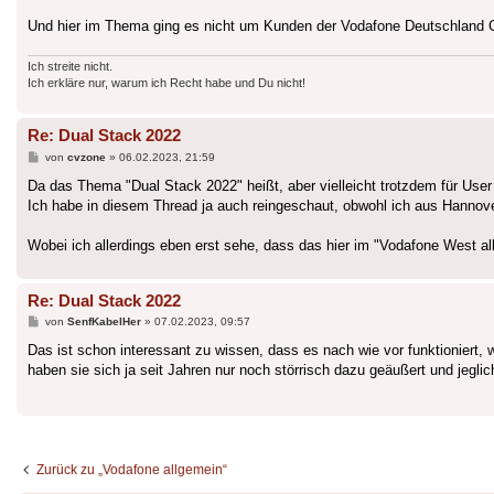
Und hier im Thema ging es nicht um Kunden der Vodafone Deutschland 
Ich streite nicht.
Ich erkläre nur, warum ich Recht habe und Du nicht!
Re: Dual Stack 2022
Beitrag
von
cvzone
»
06.02.2023, 21:59
Da das Thema "Dual Stack 2022" heißt, aber vielleicht trotzdem für Use
Ich habe in diesem Thread ja auch reingeschaut, obwohl ich aus Hannov
Wobei ich allerdings eben erst sehe, dass das hier im "Vodafone West a
Re: Dual Stack 2022
Beitrag
von
SenfKabelHer
»
07.02.2023, 09:57
Das ist schon interessant zu wissen, dass es nach wie vor funktioniert, 
haben sie sich ja seit Jahren nur noch störrisch dazu geäußert und jegl
Zurück zu „Vodafone allgemein“