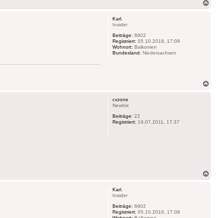
Na
ob
Karl.
Insider
Beiträge:
8902
Registriert:
05.10.2018, 17:08
Wohnort:
Balkonien
Bundesland:
Niedersachsen
Na
ob
cvzone
Newbie
Beiträge:
22
Registriert:
19.07.2011, 17:37
Na
ob
Karl.
Insider
Beiträge:
8902
Registriert:
05.10.2018, 17:08
Wohnort:
Balkonien