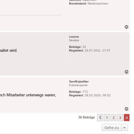
Bundesland:
Niedersachsen
Na
ob
cvzone
Newbie
Beiträge:
22
ltet wird.
Registriert:
19.07.2011, 17:37
Na
ob
SenfKabelHer
Kabelexperte
Beiträge:
771
noch Mitarbeiter unterwegs waren,
Registriert:
28.02.2020, 09:52
Na
ob
1
2
3
4
Vorherige
36 Beiträge
Gehe zu