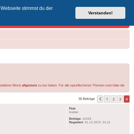
 Webseite stimmst du der
Vodafone-Kabel-Helpdesk
Verstanden!
 Vodafone West)
allgemein
zu tun haben. Für alle spezifischeren Themen nutzt bitte die
1
2
3
4
Vorherige
36 Beiträge
Flole
Insider
Beiträge:
11418
Registriert:
31.12.2015, 01:11