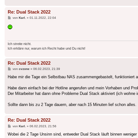
Re: Dual Stack 2022
Beitrag
von
Karl.
»
01.11.2022, 22:04
Ich streite nicht.
Ich erkläre nur, warum ich Recht habe und Du nicht!
Re: Dual Stack 2022
Beitrag
von
cvzone
»
06.02.2023, 21:39
Habe mir die Tage ein Selbstbau NAS zusammengebastelt, funktioniert all
Habe dann einfach bei der Hotline angerufen und mein Vorhaben und Probl
Der Mitarbeiter hat dann ohne Probleme Dual Stack aktiviert (ich wohne 
Sollte dann bis zu 2 Tage dauern, aber nach 15 Minuten lief schon alles.
Re: Dual Stack 2022
Beitrag
von
Karl.
»
06.02.2023, 21:56
Wobei die 2 Tage Unsinn sind, entweder Dual Stack läuft binnen wenig