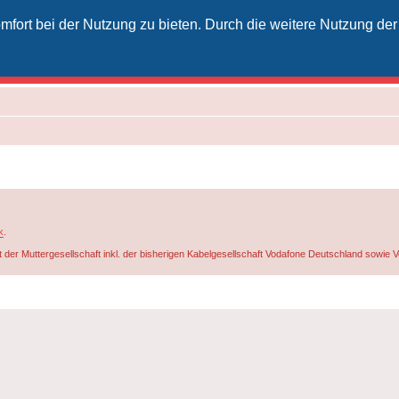
fort bei der Nutzung zu bieten. Durch die weitere Nutzung der
izielles Vodafone-Kabel-Forum
unkt für Kabelkunden von Vodafone - von Kunden für Kunden
k
.
t der Muttergesellschaft inkl. der bisherigen Kabelgesellschaft Vodafone Deutschland sowie