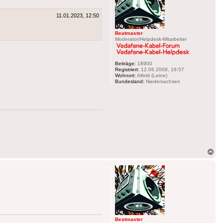
11.01.2023, 12:50
Beatmaster
Moderator/Helpdesk-Mitarbeiter
Beiträge:
18900
Registriert:
12.06.2008, 16:57
Wohnort:
Alfeld (Leine)
Bundesland:
Niedersachsen
Na
ob
Beatmaster