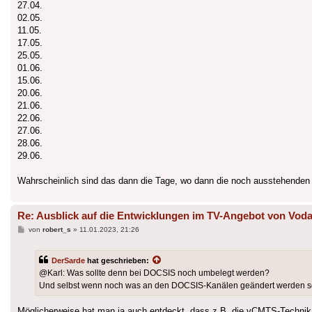
27.04.
02.05.
11.05.
17.05.
25.05.
01.06.
15.06.
20.06.
21.06.
22.06.
27.06.
28.06.
29.06.
Wahrscheinlich sind das dann die Tage, wo dann die noch ausstehen
Re: Ausblick auf die Entwicklungen im TV-Angebot von Voda
Beitrag
von
robert_s
»
11.01.2023, 21:26
DerSarde
hat geschrieben:
@Karl: Was sollte denn bei DOCSIS noch umbelegt werden?
Und selbst wenn noch was an den DOCSIS-Kanälen geändert werden sollt
Möglicherweise hat man ja auch entdeckt, dass z.B. die vCMTS-Technik