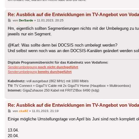
Re: Ausblick auf die Entwicklungen im TV-Angebot von Voda
Beitrag
von
DerSarde
»
11.01.2023, 20:25
Hm, eigentlich sollten Segmentierungen nichts mit der Umbelegung zu t
jeweils nur ein Segment.
@Karl: Was sollte denn bei DOCSIS noch umbelegt werden?
Und selbst wenn noch was an den DOCSIS-Kanälen geändert werden sollte
Digitale Programmübersicht für das Kabelnetz von Vodafone:
Senderumbelegung
noch nicht durchgeführt
Senderumbelegung
bereits durchgeführt
Kabelnetz:
voll ausgebaut (862 MHz) mit 1000 Mbit/s
TV:
TV Connect + GigaTV Cable mit 2x GigaTV Home (Hauptbox + Multiroombox)
Internet:
GigaZuhause 250 Kabel mit FRITZ!Box 6490 (kdg)
Re: Ausblick auf die Entwicklungen im TV-Angebot von Voda
Beitrag
von
cka82
»
11.01.2023, 21:19
Einige mögliche Umstellungstage von April bis Juni sind noch komplett 
13.04.
20.04.