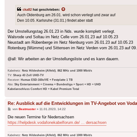
cka82
hat geschrieben:
Auch Oldenburg am 26.01. wird schon verlegt und zwar auf
Den 10.05. Karlsruhe (31.01.) findet aber statt
Der Umstellungstag 26.01.23 in Nds. wurde komplett verlegt.
Walsrode und Soltau im Netz Celle vom 26.01.23 auf 10.05.23
Neustadt am Rübenberge im Netz Nienburg vom 26.01.23 auf 10.05.23
Rotenburg (Wümme) und Sittensen im Netz Verden vom 26.01.23 auf 09
@all: Wir arbeiten an der Umstellungsliste und es kann dauern.
Kabelnetz:
Netz Hildesheim (Alfeld). 862 MHz und 1000 Mbit/s
TV:
Sharp 43 Zoll UHD-TV
Receiver:
Humax ESD-160c/VE + Festplatte 1 TB
Abo:
Sky Entertainment + Cinema + Bundesliga + Sport + HD + UHD
Kabelanschluss Comfort HD + Kabel Premium Total
Re: Ausblick auf die Entwicklungen im TV-Angebot von Voda
Beitrag
von
Beatmaster
»
11.01.2023, 14:22
Die neuen Termine für Niedersachsen
https://helpdesk.vodafonekabelforum.de/ ... dersachsen
Kabelnetz:
Netz Hildesheim (Alfeld). 862 MHz und 1000 Mbit/s