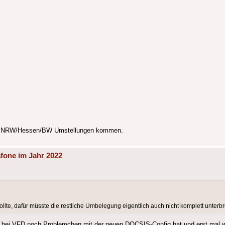
den NRW/Hessen/BW Umstellungen kommen.
fone im Jahr 2022
e, dafür müsste die restliche Umbelegung eigentlich auch nicht komplett unterb
 bei VFD noch Problemchen mit der neuen DOCSIS-Config hat und erst mal we