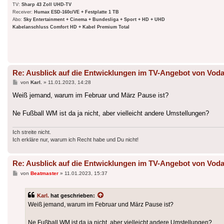
TV:
Sharp 43 Zoll UHD-TV
Receiver:
Humax ESD-160c/VE + Festplatte 1 TB
Abo:
Sky Entertainment + Cinema + Bundesliga + Sport + HD + UHD
Kabelanschluss Comfort HD + Kabel Premium Total
Re: Ausblick auf die Entwicklungen im TV-Angebot von Voda
Beitrag
von
Karl.
»
11.01.2023, 14:28
Weiß jemand, warum im Februar und März Pause ist?
Ne Fußball WM ist da ja nicht, aber vielleicht andere Umstellungen?
Ich streite nicht.
Ich erkläre nur, warum ich Recht habe und Du nicht!
Re: Ausblick auf die Entwicklungen im TV-Angebot von Voda
Beitrag
von
Beatmaster
»
11.01.2023, 15:37
Karl.
hat geschrieben:
Weiß jemand, warum im Februar und März Pause ist?
Ne Fußball WM ist da ja nicht, aber vielleicht andere Umstellungen?