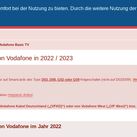
fort bei der Nutzung zu bieten. Durch die weitere Nutzung der
izielles Vodafone-Kabel-Forum
unkt für Kabelkunden von Vodafone - von Kunden für Kunden
Vodafone Basic TV
on Vodafone in 2022 / 2023
r auf Smartcards des Typs
D03, D08, G02 oder G09
freigeschaltet (nicht auf D02/D09!).
We
inkten
Helpdesk-Artikel
.
on Vodafone Kabel Deutschland („[VFKD]“) oder von Vodafone West („[VF West]“) bist.
on Vodafone im Jahr 2022