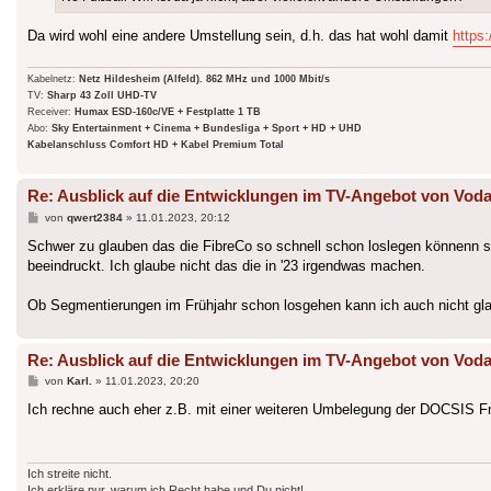
Da wird wohl eine andere Umstellung sein, d.h. das hat wohl damit
https
Kabelnetz:
Netz Hildesheim (Alfeld). 862 MHz und 1000 Mbit/s
TV:
Sharp 43 Zoll UHD-TV
Receiver:
Humax ESD-160c/VE + Festplatte 1 TB
Abo:
Sky Entertainment + Cinema + Bundesliga + Sport + HD + UHD
Kabelanschluss Comfort HD + Kabel Premium Total
Re: Ausblick auf die Entwicklungen im TV-Angebot von Voda
Beitrag
von
qwert2384
»
11.01.2023, 20:12
Schwer zu glauben das die FibreCo so schnell schon loslegen könnenn so
beeindruckt. Ich glaube nicht das die in '23 irgendwas machen.
Ob Segmentierungen im Frühjahr schon losgehen kann ich auch nicht glau
Re: Ausblick auf die Entwicklungen im TV-Angebot von Voda
Beitrag
von
Karl.
»
11.01.2023, 20:20
Ich rechne auch eher z.B. mit einer weiteren Umbelegung der DOCSIS F
Ich streite nicht.
Ich erkläre nur, warum ich Recht habe und Du nicht!