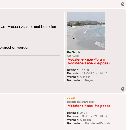
Na
ob
 am Frequenzraster und betreffen
terbrochen werden.
DerSarde
Co-Admin
Beiträge:
16578
Registriert:
17.04.2014, 14:40
Wohnort:
Aichach
Bundesland:
Bayern
Na
ob
cka82
Helpdesk-Mitarbeiter
Beiträge:
3404
Registriert:
06.01.2020, 10:59
Wohnort:
Geldern
Bundesland:
Nordrhein-Westfalen