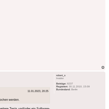
Na
ob
robert_s
Insider
Beiträge:
8237
Registriert:
30.11.2010, 15:09
Bundesland:
Berlin
11.01.2023, 20:25
rochen werden.
itere Tests und/oder ein Software-