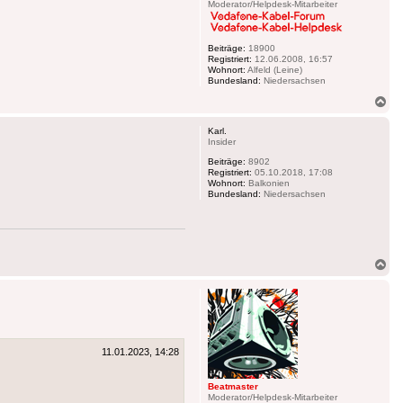
Moderator/Helpdesk-Mitarbeiter
Beiträge:
18900
Registriert:
12.06.2008, 16:57
Wohnort:
Alfeld (Leine)
Bundesland:
Niedersachsen
Na
ob
Karl.
Insider
Beiträge:
8902
Registriert:
05.10.2018, 17:08
Wohnort:
Balkonien
Bundesland:
Niedersachsen
Na
ob
11.01.2023, 14:28
Beatmaster
Moderator/Helpdesk-Mitarbeiter