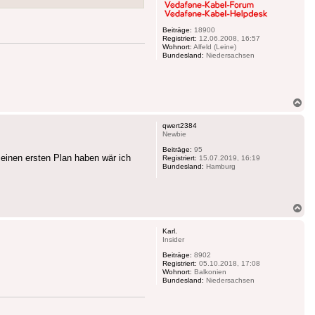
Beiträge:
18900
Registriert:
12.06.2008, 16:57
Wohnort:
Alfeld (Leine)
Bundesland:
Niedersachsen
Na
ob
qwert2384
Newbie
Beiträge:
95
einen ersten Plan haben wär ich
Registriert:
15.07.2019, 16:19
Bundesland:
Hamburg
Na
ob
Karl.
Insider
Beiträge:
8902
Registriert:
05.10.2018, 17:08
Wohnort:
Balkonien
Bundesland:
Niedersachsen