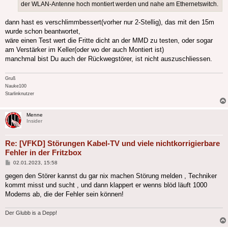
der WLAN-Antenne hoch montiert werden und nahe am Ethernetswitch.
dann hast es verschlimmbessert(vorher nur 2-Stellig), das mit den 15m
wurde schon beantwortet,
wäre einen Test wert die Fritte dicht an der MMD zu testen, oder sogar
am Verstärker im Keller(oder wo der auch Montiert ist)
manchmal bist Du auch der Rückwegstörer, ist nicht auszuschliessen.
Gruß
Nauke100
Starlinknutzer
Menne
Insider
Re: [VFKD] Störungen Kabel-TV und viele nichtkorrigierbare
Fehler in der Fritzbox
Beitrag
02.01.2023, 15:58
gegen den Störer kannst du gar nix machen Störung melden , Techniker
kommt misst und sucht , und dann klappert er wenns blöd läuft 1000
Modems ab, die der Fehler sein können!
Der Glubb is a Depp!