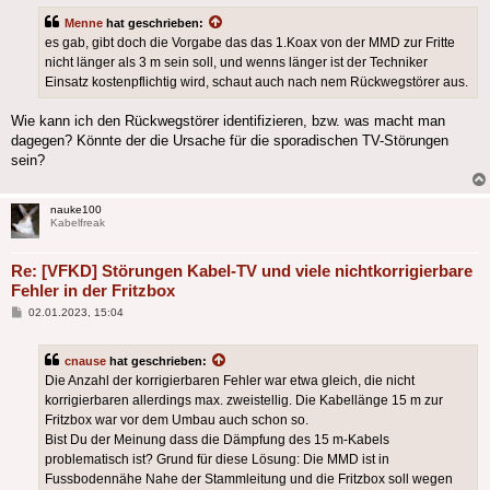
Menne
hat geschrieben:
es gab, gibt doch die Vorgabe das das 1.Koax von der MMD zur Fritte
nicht länger als 3 m sein soll, und wenns länger ist der Techniker
Einsatz kostenpflichtig wird, schaut auch nach nem Rückwegstörer aus.
Wie kann ich den Rückwegstörer identifizieren, bzw. was macht man
dagegen? Könnte der die Ursache für die sporadischen TV-Störungen
sein?
nauke100
Kabelfreak
Re: [VFKD] Störungen Kabel-TV und viele nichtkorrigierbare
Fehler in der Fritzbox
Beitrag
02.01.2023, 15:04
cnause
hat geschrieben:
Die Anzahl der korrigierbaren Fehler war etwa gleich, die nicht
korrigierbaren allerdings max. zweistellig. Die Kabellänge 15 m zur
Fritzbox war vor dem Umbau auch schon so.
Bist Du der Meinung dass die Dämpfung des 15 m-Kabels
problematisch ist? Grund für diese Lösung: Die MMD ist in
Fussbodennähe Nahe der Stammleitung und die Fritzbox soll wegen