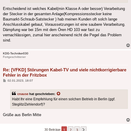
Entscheidend ist welches Kabel(min Klasse A oder besser) Verarbeitung
der Stecker in der gesamten Anlage(Kompressionsstecker keine
Baumarkt-Schraub-Satstecker ) hab meinen Kunden oft solch lange
Anschlusskabel gebaut, Voraussetzungen ist eine saubere Verarbeitung.
Dämpfung war bei 15m mit dem Ören HD 103 war fast zu
vernachlässigen, zumal hier anscheinend nicht die Pegel das Problem
sind.
KDG-Techniker030
Fortgeschrittener
Re: [VFKD] Störungen Kabel-TV und viele nichtkorrigierbare
Fehler in der Fritzbox
Beitrag
02.01.2023, 18:07
cnause
hat geschrieben:
Habt Ihr eine Empfehlung für einen solchen Betrieb in Berlin (ggf.
Steglitz/Zehlendorf)?
Grüße aus Berlin Mitte
1
2
3
Nächste
30 Beiträge