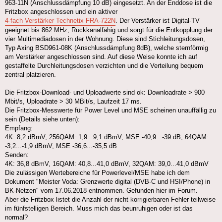
963-11N (Anschlussdämpfung 10 dB) eingesetzt. An der Enddose ist die
Fritzbox angeschlossen und ein aktiver
4-fach Verstärker Technetix FRA-722N
. Der Verstärker ist Digital-TV
geeignet bis 862 MHz, Rückkanalfähig und sorgt für die Entkopplung der
vier Multimediadosen in der Wohnung. Diese sind Stichleitungsdosen,
Typ Axing BSD961-08K (Anschlussdämpfung 8dB), welche sternförmig
am Verstärker angeschlossen sind. Auf diese Weise konnte ich auf
gestaffelte Durchleitungsdosen verzichten und die Verteilung bequem
zentral platzieren.
Die Fritzbox-Download- und Uploadwerte sind ok: Downloadrate > 900
Mbit/s, Uploadrate > 30 MBit/s, Laufzeit 17 ms.
Die Fritzbox-Messwerte für Power Level und MSE scheinen unauffällig zu
sein (Details siehe unten):
Empfang:
4K: 8,2 dBmV, 256QAM: 1,9...9,1 dBmV, MSE -40,9...-39 dB, 64QAM:
-3,2...-1,9 dBmV, MSE -36,6...-35,5 dB
Senden:
4K: 36,8 dBmV, 16QAM: 40,8...41,0 dBmV, 32QAM: 39,0...41,0 dBmV
Die zulässigen Wertebereiche für Powerlevel/MSE habe ich dem
Dokument "Meister Voda: Grenzwerte digital (DVB-C und HSI/Phone) in
BK-Netzen" vom 17.06.2018 entnommen. Gefunden hier im Forum.
Aber die Fritzbox listet die Anzahl der nicht korrigierbaren Fehler teilweise
im fünfstelligen Bereich. Muss mich das beunruhigen oder ist das
normal?