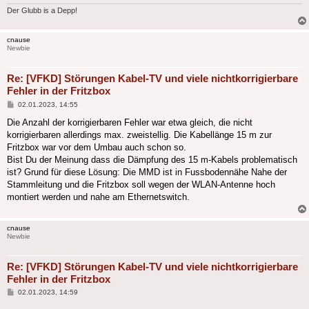
Der Glubb is a Depp!
cnause
Newbie
Re: [VFKD] Störungen Kabel-TV und viele nichtkorrigierbare
Fehler in der Fritzbox
Beitrag
02.01.2023, 14:55
Die Anzahl der korrigierbaren Fehler war etwa gleich, die nicht
korrigierbaren allerdings max. zweistellig. Die Kabellänge 15 m zur
Fritzbox war vor dem Umbau auch schon so.
Bist Du der Meinung dass die Dämpfung des 15 m-Kabels problematisch
ist? Grund für diese Lösung: Die MMD ist in Fussbodennähe Nahe der
Stammleitung und die Fritzbox soll wegen der WLAN-Antenne hoch
montiert werden und nahe am Ethernetswitch.
cnause
Newbie
Re: [VFKD] Störungen Kabel-TV und viele nichtkorrigierbare
Fehler in der Fritzbox
Beitrag
02.01.2023, 14:59