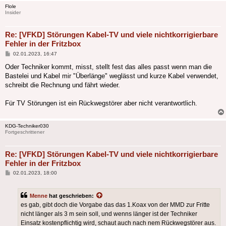
Flole
Insider
Re: [VFKD] Störungen Kabel-TV und viele nichtkorrigierbare
Fehler in der Fritzbox
Beitrag
02.01.2023, 16:47
Oder Techniker kommt, misst, stellt fest das alles passt wenn man die
Bastelei und Kabel mir "Überlänge" weglässt und kurze Kabel verwendet,
schreibt die Rechnung und fährt wieder.
Für TV Störungen ist ein Rückwegstörer aber nicht verantwortlich.
KDG-Techniker030
Fortgeschrittener
Re: [VFKD] Störungen Kabel-TV und viele nichtkorrigierbare
Fehler in der Fritzbox
Beitrag
02.01.2023, 18:00
Menne
hat geschrieben:
es gab, gibt doch die Vorgabe das das 1.Koax von der MMD zur Fritte
nicht länger als 3 m sein soll, und wenns länger ist der Techniker
Einsatz kostenpflichtig wird, schaut auch nach nem Rückwegstörer aus.