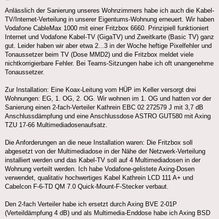
Anlässlich der Sanierung unseres Wohnzimmers habe ich auch die Kabel-
TV/Internet-Verteilung in unserer Eigentums-Wohnung erneuert. Wir haben
Vodafone CableMax 1000 mit einer Fritzbox 6660. Prinzipiell funktioniert
Internet und Vodafone Kabel-TV (GigaTV) und Zweitkarte (Basic TV) ganz
gut. Leider haben wir aber etwa 2...3 in der Woche heftige Pixelfehler und
Tonaussetzer beim TV (Dose MMD2) und die Fritzbox meldet viele
nichtkorrigierbare Fehler. Bei Teams-Sitzungen habe ich oft unangenehme
Tonaussetzer.
Zur Installation: Eine Koax-Leitung vom HÜP im Keller versorgt drei
Wohnungen: EG, 1. OG, 2. OG. Wir wohnen im 1. OG und hatten vor der
Sanierung einen 2-fach-Verteiler Kathrein EBC 02 272579 J mit 3,7 dB
Anschlussdämpfung und eine Anschlussdose ASTRO GUT580 mit Axing
TZU 17-66 Multimediadosenaufsatz.
Die Anforderungen an die neue Installation waren: Die Fritzbox soll
abgesetzt von der Multimediadose in der Nähe der Netzwerk-Verteilung
installiert werden und das Kabel-TV soll auf 4 Multimediadosen in der
Wohnung verteilt werden. Ich habe Vodafone-gelistete Axing-Dosen
verwendet, qualitativ hochwertiges Kabel Kathrein LCD 111 A+ und
Cabelcon F-6-TD QM 7.0 Quick-Mount-F-Stecker verbaut.
Den 2-fach Verteiler habe ich ersetzt durch Axing BVE 2-01P
(Verteildämpfung 4 dB) und als Multimedia-Enddose habe ich Axing BSD