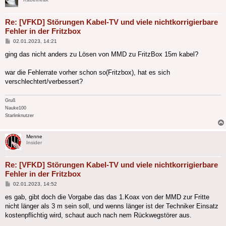
Re: [VFKD] Störungen Kabel-TV und viele nichtkorrigierbare
Fehler in der Fritzbox
Beitrag
02.01.2023, 14:21
ging das nicht anders zu Lösen von MMD zu FritzBox 15m kabel?
war die Fehlerrate vorher schon so(Fritzbox), hat es sich
verschlechtert/verbessert?
Gruß
Nauke100
Starlinknutzer
Menne
Insider
Re: [VFKD] Störungen Kabel-TV und viele nichtkorrigierbare
Fehler in der Fritzbox
Beitrag
02.01.2023, 14:52
es gab, gibt doch die Vorgabe das das 1.Koax von der MMD zur Fritte
nicht länger als 3 m sein soll, und wenns länger ist der Techniker Einsatz
kostenpflichtig wird, schaut auch nach nem Rückwegstörer aus.