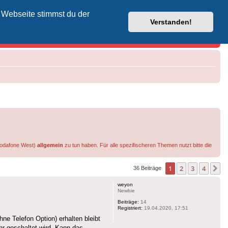
 Webseite stimmst du der
Vodafone-Kabel-Helpdesk
Verstanden!
 Vodafone West)
allgemein
zu tun haben. Für alle spezifischeren Themen nutzt bitte die
1
2
3
4
N
36 Beiträge
weyon
Newbie
Beiträge:
14
Registriert:
19.04.2020, 17:51
ne Telefon Option) erhalten bleibt
hr geschaltet wird. Kann das