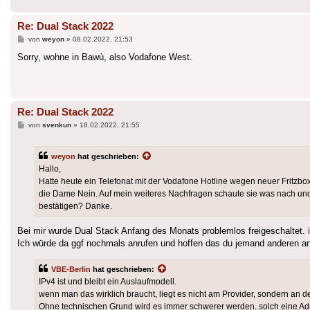
Re: Dual Stack 2022
Beitrag
von
weyon
»
08.02.2022, 21:53
Sorry, wohne in Bawù, also Vodafone West.
Re: Dual Stack 2022
Beitrag
von
svenkun
»
18.02.2022, 21:55
weyon
hat geschrieben:
Hallo,
Hatte heute ein Telefonat mit der Vodafone Hotline wegen neuer Fritzb
die Dame Nein. Auf mein weiteres Nachfragen schaute sie was nach und 
bestätigen? Danke.
Bei mir wurde Dual Stack Anfang des Monats problemlos freigeschaltet. 
Ich würde da ggf nochmals anrufen und hoffen das du jemand anderen an
VBE-Berlin
hat geschrieben:
IPv4 ist und bleibt ein Auslaufmodell.
wenn man das wirklich braucht, liegt es nicht am Provider, sondern an 
Ohne technischen Grund wird es immer schwerer werden, solch eine Ad