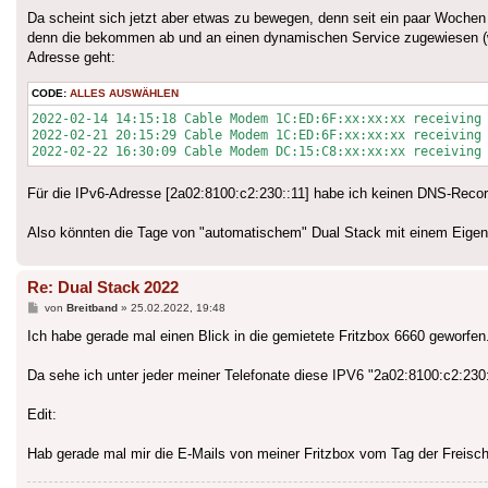
Da scheint sich jetzt aber etwas zu bewegen, denn seit ein paar Woche
denn die bekommen ab und an einen dynamischen Service zugewiesen (wir
Adresse geht:
CODE:
ALLES AUSWÄHLEN
2022-02-14 14:15:18 Cable Modem 1C:ED:6F:xx:xx:xx receiving 
2022-02-21 20:15:29 Cable Modem 1C:ED:6F:xx:xx:xx receiving 
Für die IPv6-Adresse [2a02:8100:c2:230::11] habe ich keinen DNS-Recor
Also könnten die Tage von "automatischem" Dual Stack mit einem Eigeng
Re: Dual Stack 2022
Beitrag
von
Breitband
»
25.02.2022, 19:48
Ich habe gerade mal einen Blick in die gemietete Fritzbox 6660 geworfen
Da sehe ich unter jeder meiner Telefonate diese IPV6 "2a02:8100:c2:230
Edit:
Hab gerade mal mir die E-Mails von meiner Fritzbox vom Tag der Freischa