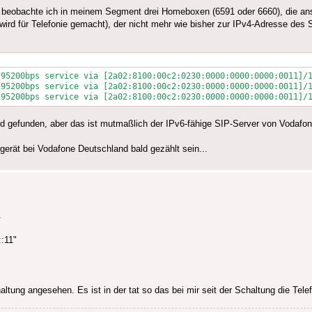
n beobachte ich in meinem Segment drei Homeboxen (6591 oder 6660), die ans
d für Telefonie gemacht), der nicht mehr wie bisher zur IPv4-Adresse des S
95200bps service via [2a02:8100:00c2:0230:0000:0000:0000:0011]/1
95200bps service via [2a02:8100:00c2:0230:0000:0000:0000:0011]/1
d gefunden, aber das ist mutmaßlich der IPv6-fähige SIP-Server von Vodafon
erät bei Vodafone Deutschland bald gezählt sein...
.
::11"
ltung angesehen. Es ist in der tat so das bei mir seit der Schaltung die Tele