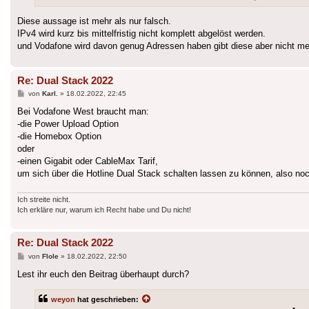
Diese aussage ist mehr als nur falsch.
IPv4 wird kurz bis mittelfristig nicht komplett abgelöst werden.
und Vodafone wird davon genug Adressen haben gibt diese aber nicht m
Re: Dual Stack 2022
Beitrag
von
Karl.
»
18.02.2022, 22:45
Bei Vodafone West braucht man:
-die Power Upload Option
-die Homebox Option
oder
-einen Gigabit oder CableMax Tarif,
um sich über die Hotline Dual Stack schalten lassen zu können, also noc
Ich streite nicht.
Ich erkläre nur, warum ich Recht habe und Du nicht!
Re: Dual Stack 2022
Beitrag
von
Flole
»
18.02.2022, 22:50
Lest ihr euch den Beitrag überhaupt durch?
weyon
hat geschrieben: