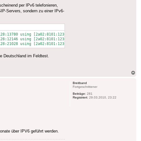
cheinend per IPv6 telefonieren,
IP-Servers, sondern zu einer IPv6-
28:13780 using [2a02:8101:1230:006a:xxxx:xxxx:xxxx:xxxx]/128:707
28:12146 using [2a02:8101:1230:006a:xxxx:xxxx:xxxx:xxxx]/128:707
e Deutschland im Feldtest.
Na
ob
Breitband
Fortgeschrittener
Beiträge:
281
Registriert:
29.03.2010, 23:22
fonate über IPV6 geführt werden.