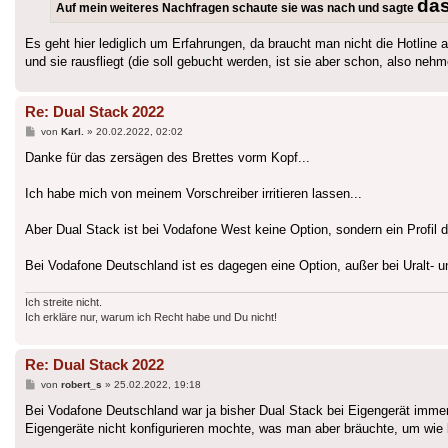
das
Auf mein weiteres Nachfragen schaute sie was nach und sagte
Es geht hier lediglich um Erfahrungen, da braucht man nicht die Hotline
und sie rausfliegt (die soll gebucht werden, ist sie aber schon, also nehme
Re: Dual Stack 2022
Beitrag
von
Karl.
»
20.02.2022, 02:02
Danke für das zersägen des Brettes vorm Kopf...
Ich habe mich von meinem Vorschreiber irritieren lassen...
Aber Dual Stack ist bei Vodafone West keine Option, sondern ein Profil d
Bei Vodafone Deutschland ist es dagegen eine Option, außer bei Uralt- u
Ich streite nicht.
Ich erkläre nur, warum ich Recht habe und Du nicht!
Re: Dual Stack 2022
Beitrag
von
robert_s
»
25.02.2022, 19:18
Bei Vodafone Deutschland war ja bisher Dual Stack bei Eigengerät imme
Eigengeräte nicht konfigurieren mochte, was man aber bräuchte, um wie b