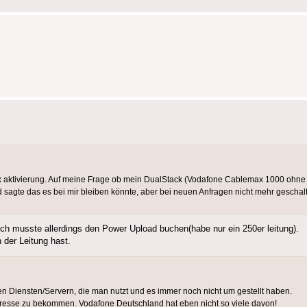
ox aktivierung. Auf meine Frage ob mein DualStack (Vodafone Cablemax 1000 ohne T
sagte das es bei mir bleiben könnte, aber bei neuen Anfragen nicht mehr geschal
ich musste allerdings den Power Upload buchen(habe nur ein 250er leitung).
 der Leitung hast.
den Diensten/Servern, die man nutzt und es immer noch nicht um gestellt haben.
resse zu bekommen. Vodafone Deutschland hat eben nicht so viele davon!