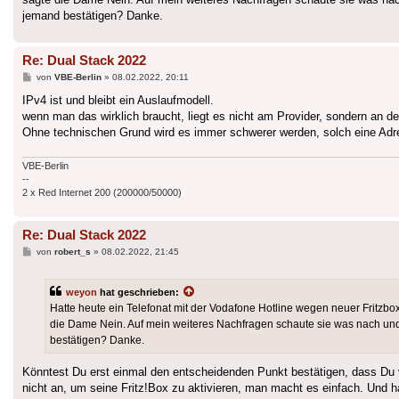
jemand bestätigen? Danke.
Re: Dual Stack 2022
Beitrag
von
VBE-Berlin
»
08.02.2022, 20:11
IPv4 ist und bleibt ein Auslaufmodell.
wenn man das wirklich braucht, liegt es nicht am Provider, sondern an d
Ohne technischen Grund wird es immer schwerer werden, solch eine Adr
VBE-Berlin
--
2 x Red Internet 200 (200000/50000)
Re: Dual Stack 2022
Beitrag
von
robert_s
»
08.02.2022, 21:45
weyon
hat geschrieben:
Hatte heute ein Telefonat mit der Vodafone Hotline wegen neuer Fritzb
die Dame Nein. Auf mein weiteres Nachfragen schaute sie was nach und 
bestätigen? Danke.
Könntest Du erst einmal den entscheidenden Punkt bestätigen, dass D
nicht an, um seine Fritz!Box zu aktivieren, man macht es einfach. Und h