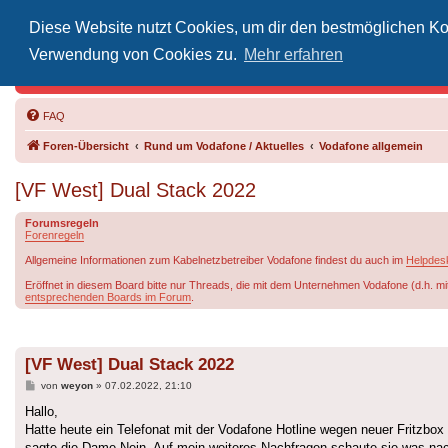
Diese Website nutzt Cookies, um dir den bestmöglichen Kom
Inoff
Verwendung von Cookies zu.
Mehr erfahren
Der Treffp
FAQ
Foren-Übersicht
Rund um Vodafone / Aktuelles
Vodafone allgemein
[VF West] Dual Stack 2022
Forumsregeln
Forenregeln
Allgemeine Informationen zum Kabelnetzbetreiber Vodafone findest du auch im
Helpdes
Eröffnet in diesem Board bitte nur Threads, die mit dem Unternehmen Vodafone (d.h. mi
entsprechenden Boards im Forum
.
[VF West] Dual Stack 2022
Beitrag
von
weyon
»
07.02.2022, 21:10
Hallo,
Hatte heute ein Telefonat mit der Vodafone Hotline wegen neuer Fritzbo
sagte die Dame Nein. Auf mein weiteres Nachfragen schaute sie was nach