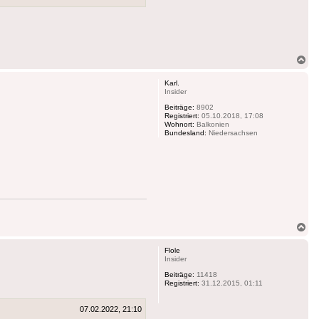
Na
ob
Karl.
Insider
Beiträge:
8902
Registriert:
05.10.2018, 17:08
Wohnort:
Balkonien
Bundesland:
Niedersachsen
Na
ob
Flole
Insider
Beiträge:
11418
Registriert:
31.12.2015, 01:11
07.02.2022, 21:10