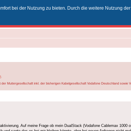
fort bei der Nutzung zu bieten. Durch die weitere Nutzung der
izielles Vodafone-Kabel-Forum
unkt für Kabelkunden von Vodafone - von Kunden für Kunden
k
.
t der Muttergesellschaft inkl. der bisherigen Kabelgesellschaft Vodafone Deutschland sowie
x aktivierung. Auf meine Frage ob mein DualStack (Vodafone Cablemax 1000 oh
 und sagte das es bei mir bleiben könnte, aber bei neuen Anfragen nicht me