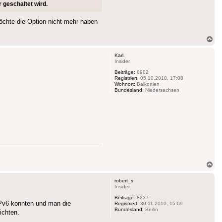
 geschaltet wird.
möchte die Option nicht mehr haben
Na
ob
Karl.
Insider
Beiträge:
8902
Registriert:
05.10.2018, 17:08
Wohnort:
Balkonien
Bundesland:
Niedersachsen
Na
ob
robert_s
Insider
Beiträge:
8237
IPv6 konnten und man die
Registriert:
30.11.2010, 15:09
Bundesland:
Berlin
ichten.