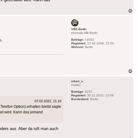
Na
ob
VBE-Berlin
ehemals MB-Berlin
Beiträge:
14082
n.
Registriert:
15.04.2008, 23:50
Wohnort:
Berlin
Na
ob
robert_s
Insider
Beiträge:
8237
Registriert:
30.11.2010, 15:09
Bundesland:
Berlin
07.02.2022, 21:10
elefon Option) erhalten bleibt sagte
tet wird. Kann das jemand
nders aus. Aber da ruft man auch