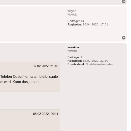
Na
ob
weyon
Newbie
Beiträge:
14
Registriert:
19.04.2020, 17:51
Na
ob
svenkun
Newbie
Beiträge:
1
Registriert:
18.02.2022, 21:50
Bundesland:
Nordrhein-Westfalen
07.02.2022, 21:10
elefon Option) erhalten bleibt sagte
tet wird. Kann das jemand
08.02.2022, 20:11