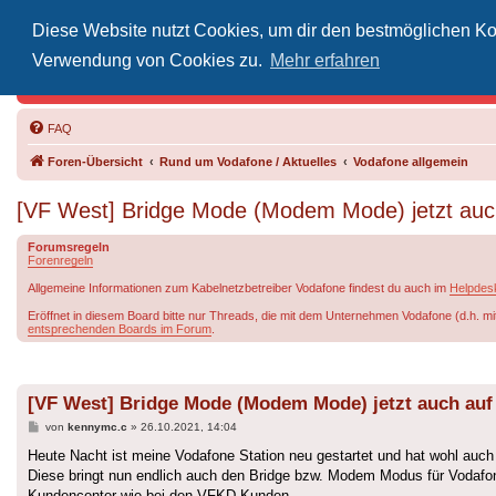
Diese Website nutzt Cookies, um dir den bestmöglichen Kom
Inoff
Verwendung von Cookies zu.
Mehr erfahren
Der Treffp
FAQ
Foren-Übersicht
Rund um Vodafone / Aktuelles
Vodafone allgemein
[VF West] Bridge Mode (Modem Mode) jetzt auch
Forumsregeln
Forenregeln
Allgemeine Informationen zum Kabelnetzbetreiber Vodafone findest du auch im
Helpdes
Eröffnet in diesem Board bitte nur Threads, die mit dem Unternehmen Vodafone (d.h. mi
entsprechenden Boards im Forum
.
[VF West] Bridge Mode (Modem Mode) jetzt auch auf 
Beitrag
von
kennymc.c
»
26.10.2021, 14:04
Heute Nacht ist meine Vodafone Station neu gestartet und hat wohl auch
Diese bringt nun endlich auch den Bridge bzw. Modem Modus für Vodafon
Kundencenter wie bei den VFKD Kunden.