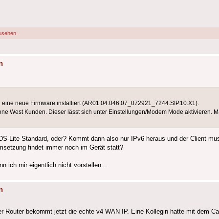
usehen.
n
h eine neue Firmware installiert (AR01.04.046.07_072921_7244.SIP.10.X1).
ne West Kunden. Dieser lässt sich unter Einstellungen/Modem Mode aktivieren. M
Lite Standard, oder? Kommt dann also nur IPv6 heraus und der Client mus
Umsetzung findet immer noch im Gerät statt?
ich mir eigentlich nicht vorstellen...
n
er Router bekommt jetzt die echte v4 WAN IP. Eine Kollegin hatte mit dem Ca