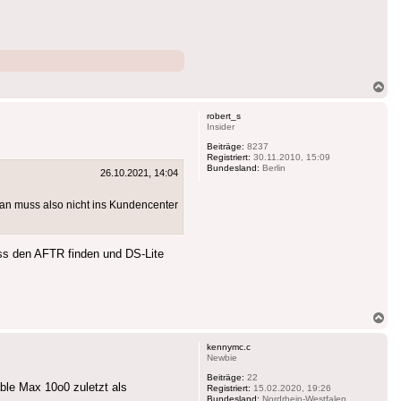
Na
ob
robert_s
Insider
Beiträge:
8237
Registriert:
30.11.2010, 15:09
Bundesland:
Berlin
26.10.2021, 14:04
an muss also nicht ins Kundencenter
s den AFTR finden und DS-Lite
Na
ob
kennymc.c
Newbie
Beiträge:
22
ble Max 10o0 zuletzt als
Registriert:
15.02.2020, 19:26
Bundesland:
Nordrhein-Westfalen