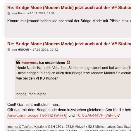
Re: Bridge Mode (Modem Mode) jetzt auch auf der VF Statio
Beitrag
von
Porco
»
10.11.2021, 11:38
Könnte mir jemand helfen wie nochmal der Bridge-Mode mit PiHole einzu
Re: Bridge Mode (Modem Mode) jetzt auch auf der VF Statio
Beitrag
von
HNIKAR
»
17.12.2021, 15:42
kennymc.c
hat geschrieben:
Heute Nacht ist meine Vodafone Station neu gestartet und hat wohl auc
Diese bringt nun endlich auch den Bridge bzw. Modem Modus für Vodafo
wie bei den VFKD Kunden.
bridge_modus.png
Cool! Gar nicht mitbekommen...
Gilt das mit dem Bridgemode denn inzwischen gleichermaßen für die beid
Arris/CommScope TG6442 (WiFi 6)
und
TC CGA6444VF (WiFi 6)
?
Internet & Telefon:
Vodafone GZH 250 (↓ 273,9 Mbit/s / ↑ 52,5 Mbit/s, natives Dual Stac