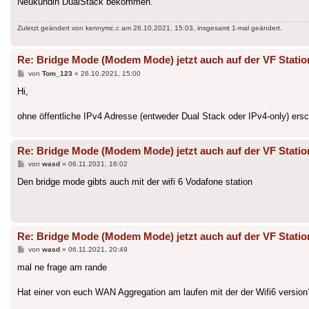
Neukundin DualStack bekommen.
Zuletzt geändert von
kennymc.c
am 26.10.2021, 15:03, insgesamt 1-mal geändert.
Re: Bridge Mode (Modem Mode) jetzt auch auf der VF Statio
Beitrag
von
Tom_123
»
26.10.2021, 15:00
Hi,
ohne öffentliche IPv4 Adresse (entweder Dual Stack oder IPv4-only) ersc
Re: Bridge Mode (Modem Mode) jetzt auch auf der VF Statio
Beitrag
von
wasd
»
06.11.2021, 16:02
Den bridge mode gibts auch mit der wifi 6 Vodafone station
Re: Bridge Mode (Modem Mode) jetzt auch auf der VF Statio
Beitrag
von
wasd
»
06.11.2021, 20:49
mal ne frage am rande
Hat einer von euch WAN Aggregation am laufen mit der der Wifi6 version