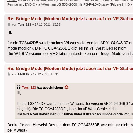
Zuvor:
Vodafone CableMax 1000 (↓ 1095,7 Mbit/s / ↑ 54,8 Mbit/s, natives Dual Stack, Mo
Fernsehen:
DVB-C via VWest am LG 55SK9500 mit IPS-FALD-Display (Private in HD vi
Re: Bridge Mode (Modem Mode) jetzt auch auf der VF Statio
Beitrag
von
Tom_123
»
17.12.2021, 15:57
Hi,
für die TG3442DE wurde meines Wissens die Version AR01.04.046.07 aufg
Mode möglich). Die TC CGA4233DE gibt es im VF West Gebiet nicht.
Die Wifi 6 Versionen der VF Station unterstützen den Bridge-Mode von H
Re: Bridge Mode (Modem Mode) jetzt auch auf der VF Statio
Beitrag
von
HNIKAR
»
17.12.2021, 16:33
Tom_123
hat geschrieben:
Hi,
für die TG3442DE wurde meines Wissens die Version AR01.04.046.07 au
möglich). Die TC CGA4233DE gibt es im VF West Gebiet nicht.
Die Wifi 6 Versionen der VF Station unterstützen den Bridge-Mode von 
Danke für den Hinweis! Das mit dem TC CGA4233DE war mir gar nicht b
bei VWest?