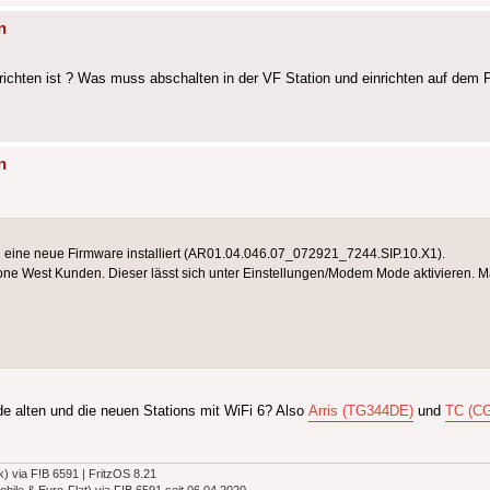
n
richten ist ? Was muss abschalten in der VF Station und einrichten auf dem
n
h eine neue Firmware installiert (AR01.04.046.07_072921_7244.SIP.10.X1).
ne West Kunden. Dieser lässt sich unter Einstellungen/Modem Mode aktivieren. M
e alten und die neuen Stations mit WiFi 6? Also
Arris (TG344DE)
und
TC (C
k) via F!B 6591 | FritzOS 8.21