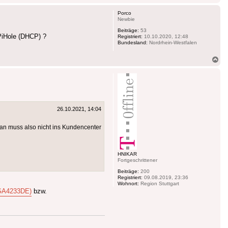
ob
Porco
Newbie
Beiträge:
53
 PiHole (DHCP) ?
Registriert:
10.10.2020, 12:48
Bundesland:
Nordrhein-Westfalen
Na
ob
26.10.2021, 14:04
an muss also nicht ins Kundencenter
HNIKAR
Fortgeschrittener
Beiträge:
200
Registriert:
09.08.2019, 23:36
Wohnort:
Region Stuttgart
GA4233DE)
bzw.