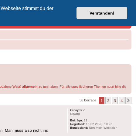
 Webseite stimmst du der
Vodafone-Kabel-Helpdesk
Verstanden!
 Vodafone West)
allgemein
zu tun haben. Für alle spezifischeren Themen nutzt bitte die
1
2
3
4
N
36 Beiträge
kennymc.c
Newbie
Beiträge:
22
Registriert:
15.02.2020, 19:26
Bundesland:
Nordrhein-Westfalen
n. Man muss also nicht ins