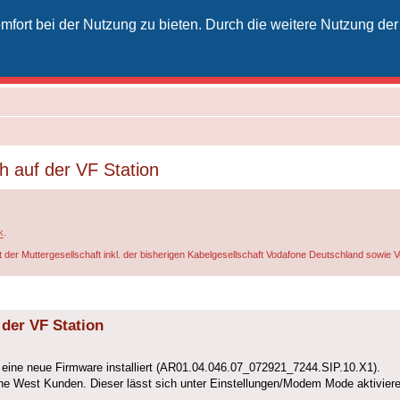
fort bei der Nutzung zu bieten. Durch die weitere Nutzung der
izielles Vodafone-Kabel-Forum
unkt für Kabelkunden von Vodafone - von Kunden für Kunden
 auf der VF Station
k
.
t der Muttergesellschaft inkl. der bisherigen Kabelgesellschaft Vodafone Deutschland sowie
der VF Station
 eine neue Firmware installiert (AR01.04.046.07_072921_7244.SIP.10.X1).
e West Kunden. Dieser lässt sich unter Einstellungen/Modem Mode aktiviere