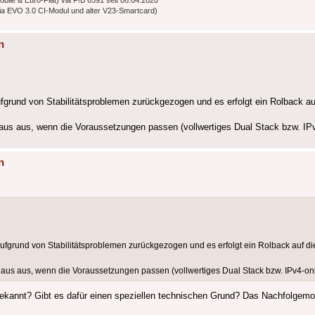
bile & Euro-Flat) via F!B 6591 seit 06.04.2020
a EVO 3.0 CI-Modul und alter V23-Smartcard)
n
rund von Stabilitätsproblemen zurückgezogen und es erfolgt ein Rolback auf
aus aus, wenn die Voraussetzungen passen (vollwertiges Dual Stack bzw. IPv
n
fgrund von Stabilitätsproblemen zurückgezogen und es erfolgt ein Rolback auf d
Haus aus, wenn die Voraussetzungen passen (vollwertiges Dual Stack bzw. IPv4-onl
ekannt? Gibt es dafür einen speziellen technischen Grund? Das Nachfolgem