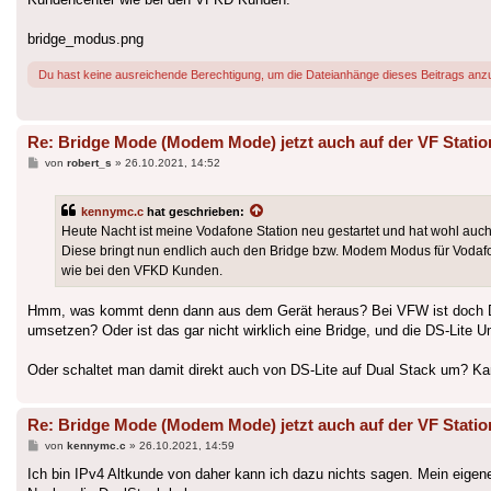
bridge_modus.png
Du hast keine ausreichende Berechtigung, um die Dateianhänge dieses Beitrags anz
Re: Bridge Mode (Modem Mode) jetzt auch auf der VF Statio
Beitrag
von
robert_s
»
26.10.2021, 14:52
kennymc.c
hat geschrieben:
Heute Nacht ist meine Vodafone Station neu gestartet und hat wohl auc
Diese bringt nun endlich auch den Bridge bzw. Modem Modus für Vodafo
wie bei den VFKD Kunden.
Hmm, was kommt denn dann aus dem Gerät heraus? Bei VFW ist doch DS-
umsetzen? Oder ist das gar nicht wirklich eine Bridge, und die DS-Lite 
Oder schaltet man damit direkt auch von DS-Lite auf Dual Stack um? Kann 
Re: Bridge Mode (Modem Mode) jetzt auch auf der VF Statio
Beitrag
von
kennymc.c
»
26.10.2021, 14:59
Ich bin IPv4 Altkunde von daher kann ich dazu nichts sagen. Mein eigen