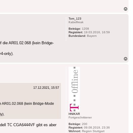
Na
ob
Tom_123
Kabelfreak
Beiträge:
1208
Registriert:
19.03.2016, 16:59
Bundesland:
Bayern
 die AR01.02.068 (kein Bridge-
4-only).
Na
ob
17.12.2021, 15:57
ie AR01.02.068 (kein Bridge-Mode
y).
HNIKAR
Fortgeschrittener
Beiträge:
200
odell TC CGA6444VF gibt es aber
Registriert:
09.08.2019, 23:36
Wohnort:
Region Stuttgart