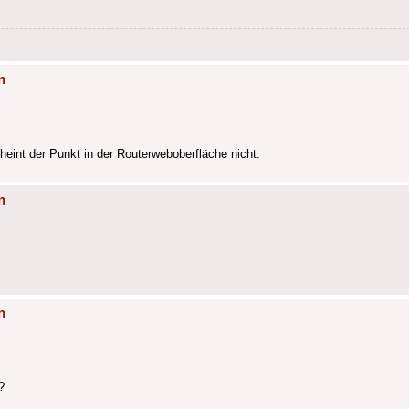
n
heint der Punkt in der Routerweboberfläche nicht.
n
n
?