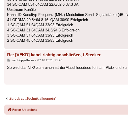
34 SC-QAM 834 64QAM 22.6/82.6 37.3 JA
Upstream-Kanäle
Kanal ID Kanaltyp Frequenz (MHz) Modulation Send. Signalstärke (dBm
41 OFDMA 29.8~64.8 16_QAM 30/90 Erfolgreich
1 SC-QAM 51 64QAM 33/93 Erfolgreich
4 SC-QAM 31 64QAM 34.3/94.3 Erfolgreich
3 SC-QAM 37 64QAM 33/93 Erfolgreich
2 SC-QAM 45 64QAM 33/93 Erfolgreich
Re: [VFKD] kabel richtig anschließen, f Stecker
Beitrag
von
Hoppelhase
»
07.10.2021, 21:20
So wird das NIX! Zum einen ist die Abschlussdose fehl am Platz und zu
Zurück zu „Technik allgemein“
Foren-Übersicht