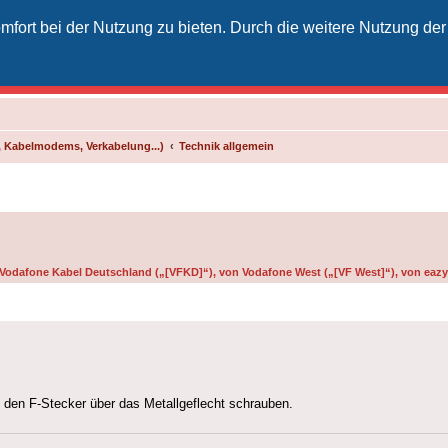
fort bei der Nutzung zu bieten. Durch die weitere Nutzung der
izielles Vodafone-Kabel-Forum
unkt für Kabelkunden von Vodafone - von Kunden für Kunden
 Kabelmodems, Verkabelung...)
Technik allgemein
n Vodafone Kabel Deutschland („[VFKD]“), von Vodafone West („[VF West]“), von eazy 
den F-Stecker über das Metallgeflecht schrauben.