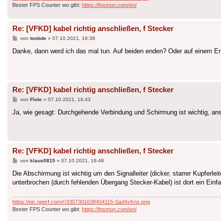
Bester FPS Counter wo gibt:
https://fpsmon.com/en/
Re: [VFKD] kabel richtig anschließen, f Stecker
Beitrag
von
toobde
»
07.10.2021, 16:36
Danke, dann werd ich das mal tun. Auf beiden enden? Oder auf einem End
Re: [VFKD] kabel richtig anschließen, f Stecker
Beitrag
von
Flole
»
07.10.2021, 16:43
Ja, wie gesagt: Durchgehende Verbindung und Schirmung ist wichtig, ans
Re: [VFKD] kabel richtig anschließen, f Stecker
Beitrag
von
klaus0815
»
07.10.2021, 16:48
Die Abschirmung ist wichtig um den Signalleiter (dicker, starrer Kupferle
unterbrochen (durch fehlenden Übergang Stecker-Kabel) ist dort ein Einfal
https://pic.nperf.com/r/3307301638404115-Sad4xKnx.png
Bester FPS Counter wo gibt:
https://fpsmon.com/en/