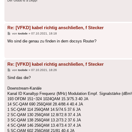
Der Glubb is a Depp!
Re: [VFKD] kabel richtig anschließen, f Stecker
Beitrag
von
toobde
»
07.10.2021, 18:18
Wo sind die genau zu finden in dem docsys Router?
Re: [VFKD] kabel richtig anschließen, f Stecker
Beitrag
von
toobde
»
07.10.2021, 18:26
Sind das die?
Downstream-Kanäle
Kanal ID Kanaltyp Frequenz (MHz) Modulation Empf. Signalstärke (dB
193 OFDM 151~324 1024QAM 15.3/75.3 40 JA
14 SC-QAM 690 256QAM 28.4/88.4 40.4 JA
1 SC-QAM 114 256QAM 14.5/74.5 37.6 JA
2 SC-QAM 130 256QAM 12.8/72.8 37.4 JA
3 SC-QAM 138 256QAM 13.2/73.2 37.6 JA
4 SC-QAM 146 256QAM 13.4/73.4 37.4 JA
5 SC-QAM 602 256QAM 21/81 40.4 JA