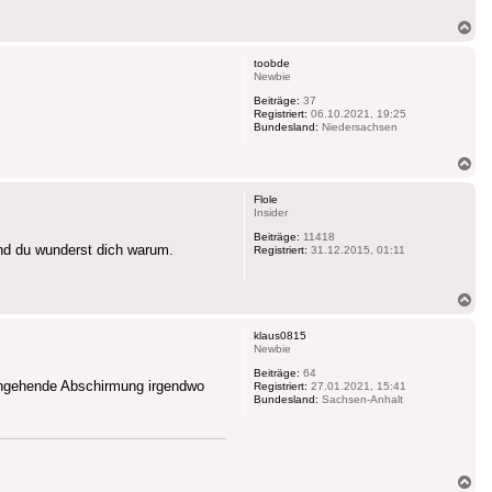
Na
ob
toobde
Newbie
Beiträge:
37
Registriert:
06.10.2021, 19:25
Bundesland:
Niedersachsen
Na
ob
Flole
Insider
Beiträge:
11418
und du wunderst dich warum.
Registriert:
31.12.2015, 01:11
Na
ob
klaus0815
Newbie
Beiträge:
64
durchgehende Abschirmung irgendwo
Registriert:
27.01.2021, 15:41
Bundesland:
Sachsen-Anhalt
Na