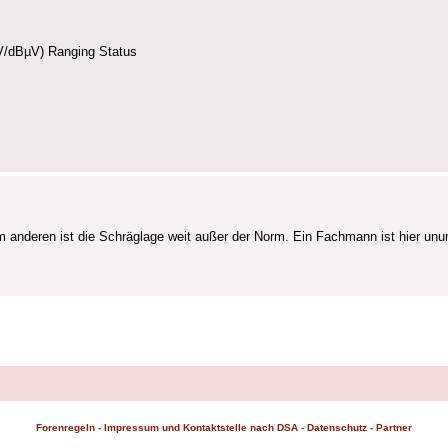
V/dBµV) Ranging Status
m anderen ist die Schräglage weit außer der Norm. Ein Fachmann ist hier unu
Forenregeln
-
Impressum und Kontaktstelle nach DSA
-
Datenschutz
-
Partner