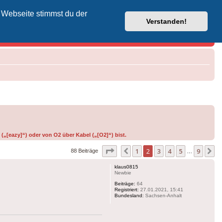
 Webseite stimmst du der
Vodafone-Kabel-Helpdesk
Verstanden!
(„[eazy]“) oder von O2 über Kabel („[O2]“) bist.
Seite
2
von
9
1
2
3
4
5
9
Vorherige
N
88 Beiträge
…
klaus0815
Newbie
Beiträge:
64
Registriert:
27.01.2021, 15:41
Bundesland:
Sachsen-Anhalt