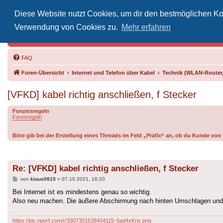
Diese Website nutzt Cookies, um dir den bestmöglichen Kom
Inoff
Verwendung von Cookies zu.
Mehr erfahren
Der Treffp
FAQ
Foren-Übersicht
Internet und Telefon über Kabel
Technik (WLAN-Router,
[VFKD] kabel richtig anschließen, f Stecker
Forumsregeln
Forenregeln
Bitte gib bei der Erstellung eines Threads im Feld „Präfix“ an, ob du Kunde vo
Re: [VFKD] kabel richtig anschließen, f Stecker
Beitrag
von
klaus0815
»
07.10.2021, 16:20
Bei Internet ist es mindestens genau so wichtig.
Also neu machen. Die äußere Abschirmung nach hinten Umschlagen und 
https://pic.nperf.com/r/3307301638404115-Sad4xKnx.png