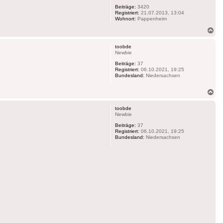
Beiträge:
3420
Registriert:
21.07.2013, 13:04
Wohnort:
Pappenheim
Na
ob
toobde
Newbie
Beiträge:
37
Registriert:
06.10.2021, 19:25
Bundesland:
Niedersachsen
Na
ob
toobde
Newbie
Beiträge:
37
Registriert:
06.10.2021, 19:25
Bundesland:
Niedersachsen