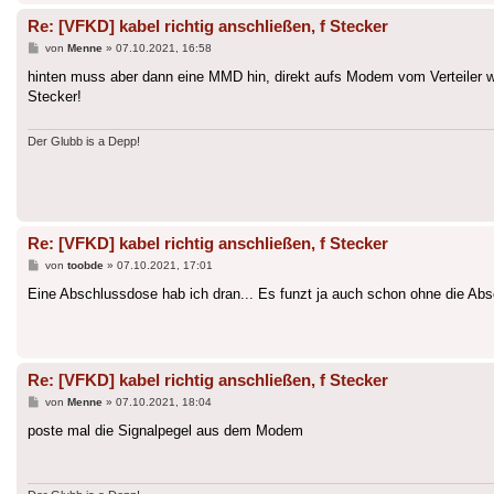
Re: [VFKD] kabel richtig anschließen, f Stecker
Beitrag
von
Menne
»
07.10.2021, 16:58
hinten muss aber dann eine MMD hin, direkt aufs Modem vom Verteiler wi
Stecker!
Der Glubb is a Depp!
Re: [VFKD] kabel richtig anschließen, f Stecker
Beitrag
von
toobde
»
07.10.2021, 17:01
Eine Abschlussdose hab ich dran... Es funzt ja auch schon ohne die Absch
Re: [VFKD] kabel richtig anschließen, f Stecker
Beitrag
von
Menne
»
07.10.2021, 18:04
poste mal die Signalpegel aus dem Modem