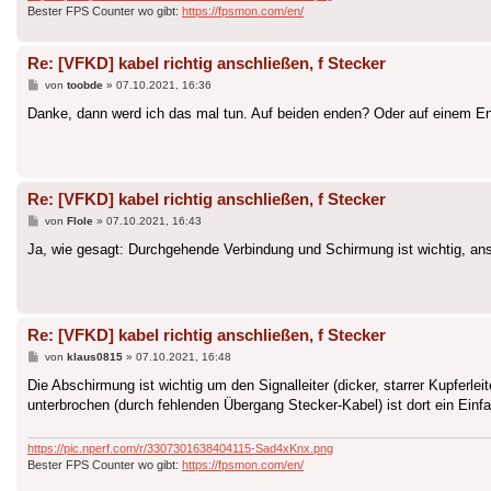
Bester FPS Counter wo gibt:
https://fpsmon.com/en/
Re: [VFKD] kabel richtig anschließen, f Stecker
Beitrag
von
toobde
»
07.10.2021, 16:36
Danke, dann werd ich das mal tun. Auf beiden enden? Oder auf einem End
Re: [VFKD] kabel richtig anschließen, f Stecker
Beitrag
von
Flole
»
07.10.2021, 16:43
Ja, wie gesagt: Durchgehende Verbindung und Schirmung ist wichtig, ans
Re: [VFKD] kabel richtig anschließen, f Stecker
Beitrag
von
klaus0815
»
07.10.2021, 16:48
Die Abschirmung ist wichtig um den Signalleiter (dicker, starrer Kupferle
unterbrochen (durch fehlenden Übergang Stecker-Kabel) ist dort ein Einfal
https://pic.nperf.com/r/3307301638404115-Sad4xKnx.png
Bester FPS Counter wo gibt:
https://fpsmon.com/en/