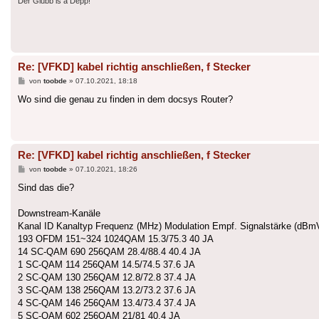
Der Glubb is a Depp!
Re: [VFKD] kabel richtig anschließen, f Stecker
Beitrag
von
toobde
»
07.10.2021, 18:18
Wo sind die genau zu finden in dem docsys Router?
Re: [VFKD] kabel richtig anschließen, f Stecker
Beitrag
von
toobde
»
07.10.2021, 18:26
Sind das die?
Downstream-Kanäle
Kanal ID Kanaltyp Frequenz (MHz) Modulation Empf. Signalstärke (dB
193 OFDM 151~324 1024QAM 15.3/75.3 40 JA
14 SC-QAM 690 256QAM 28.4/88.4 40.4 JA
1 SC-QAM 114 256QAM 14.5/74.5 37.6 JA
2 SC-QAM 130 256QAM 12.8/72.8 37.4 JA
3 SC-QAM 138 256QAM 13.2/73.2 37.6 JA
4 SC-QAM 146 256QAM 13.4/73.4 37.4 JA
5 SC-QAM 602 256QAM 21/81 40.4 JA