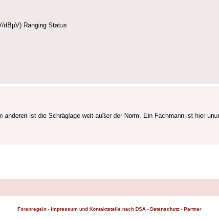
V/dBµV) Ranging Status
m anderen ist die Schräglage weit außer der Norm. Ein Fachmann ist hier unu
Forenregeln
-
Impressum und Kontaktstelle nach DSA
-
Datenschutz
-
Partner