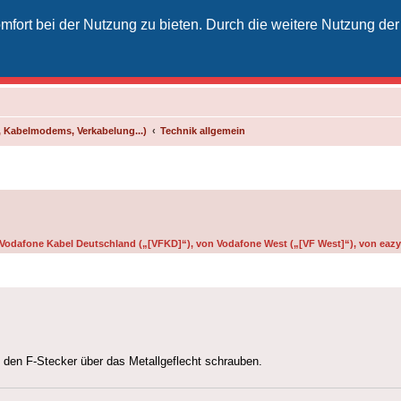
fort bei der Nutzung zu bieten. Durch die weitere Nutzung der
izielles Vodafone-Kabel-Forum
unkt für Kabelkunden von Vodafone - von Kunden für Kunden
 Kabelmodems, Verkabelung...)
Technik allgemein
n Vodafone Kabel Deutschland („[VFKD]“), von Vodafone West („[VF West]“), von eazy 
den F-Stecker über das Metallgeflecht schrauben.