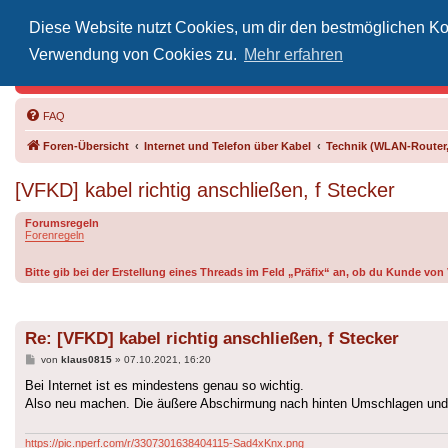
Diese Website nutzt Cookies, um dir den bestmöglichen Kom
Inoff
Verwendung von Cookies zu.
Mehr erfahren
Der Treffp
FAQ
Foren-Übersicht
Internet und Telefon über Kabel
Technik (WLAN-Router,
[VFKD] kabel richtig anschließen, f Stecker
Forumsregeln
Forenregeln
Bitte gib bei der Erstellung eines Threads im Feld „Präfix“ an, ob du Kunde vo
Re: [VFKD] kabel richtig anschließen, f Stecker
Beitrag
von
klaus0815
»
07.10.2021, 16:20
Bei Internet ist es mindestens genau so wichtig.
Also neu machen. Die äußere Abschirmung nach hinten Umschlagen und 
https://pic.nperf.com/r/3307301638404115-Sad4xKnx.png