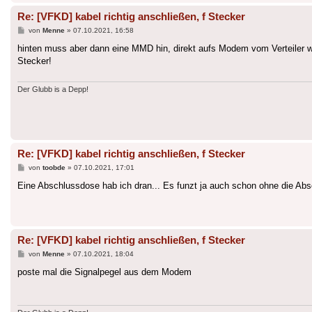
Re: [VFKD] kabel richtig anschließen, f Stecker
Beitrag
von
Menne
»
07.10.2021, 16:58
hinten muss aber dann eine MMD hin, direkt aufs Modem vom Verteiler wi
Stecker!
Der Glubb is a Depp!
Re: [VFKD] kabel richtig anschließen, f Stecker
Beitrag
von
toobde
»
07.10.2021, 17:01
Eine Abschlussdose hab ich dran... Es funzt ja auch schon ohne die Absch
Re: [VFKD] kabel richtig anschließen, f Stecker
Beitrag
von
Menne
»
07.10.2021, 18:04
poste mal die Signalpegel aus dem Modem