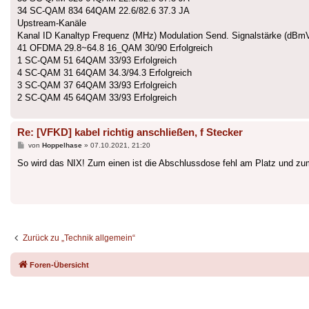
34 SC-QAM 834 64QAM 22.6/82.6 37.3 JA
Upstream-Kanäle
Kanal ID Kanaltyp Frequenz (MHz) Modulation Send. Signalstärke (dBm
41 OFDMA 29.8~64.8 16_QAM 30/90 Erfolgreich
1 SC-QAM 51 64QAM 33/93 Erfolgreich
4 SC-QAM 31 64QAM 34.3/94.3 Erfolgreich
3 SC-QAM 37 64QAM 33/93 Erfolgreich
2 SC-QAM 45 64QAM 33/93 Erfolgreich
Re: [VFKD] kabel richtig anschließen, f Stecker
Beitrag
von
Hoppelhase
»
07.10.2021, 21:20
So wird das NIX! Zum einen ist die Abschlussdose fehl am Platz und zu
Zurück zu „Technik allgemein“
Foren-Übersicht