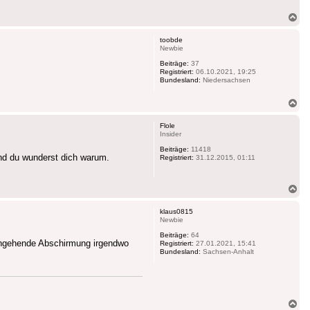
Na
ob
toobde
Newbie
Beiträge:
37
Registriert:
06.10.2021, 19:25
Bundesland:
Niedersachsen
Na
ob
Flole
Insider
Beiträge:
11418
und du wunderst dich warum.
Registriert:
31.12.2015, 01:11
Na
ob
klaus0815
Newbie
Beiträge:
64
durchgehende Abschirmung irgendwo
Registriert:
27.01.2021, 15:41
Bundesland:
Sachsen-Anhalt
Na