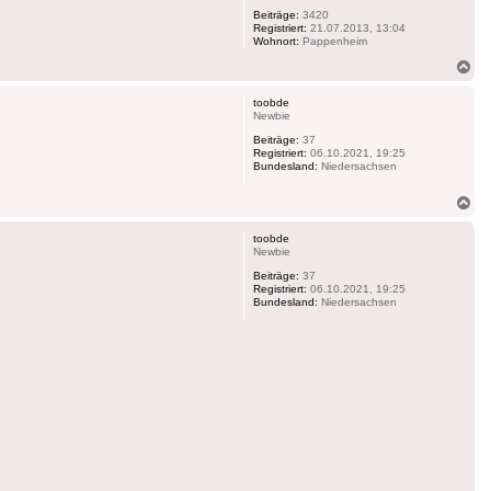
Beiträge:
3420
Registriert:
21.07.2013, 13:04
Wohnort:
Pappenheim
Na
ob
toobde
Newbie
Beiträge:
37
Registriert:
06.10.2021, 19:25
Bundesland:
Niedersachsen
Na
ob
toobde
Newbie
Beiträge:
37
Registriert:
06.10.2021, 19:25
Bundesland:
Niedersachsen