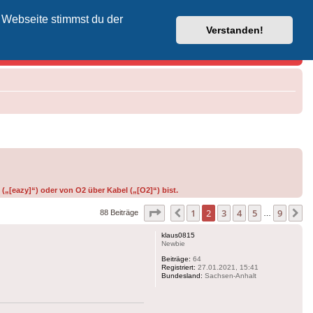
 Webseite stimmst du der
Vodafone-Kabel-Helpdesk
Verstanden!
(„[eazy]“) oder von O2 über Kabel („[O2]“) bist.
Seite
2
von
9
1
2
3
4
5
9
Vorherige
N
88 Beiträge
…
klaus0815
Newbie
Beiträge:
64
Registriert:
27.01.2021, 15:41
Bundesland:
Sachsen-Anhalt