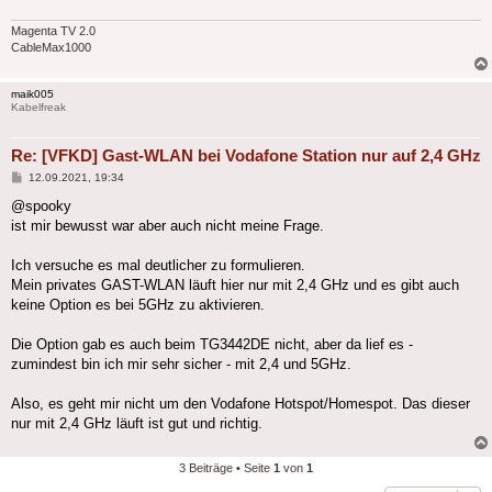
Magenta TV 2.0
CableMax1000
maik005
Kabelfreak
Re: [VFKD] Gast-WLAN bei Vodafone Station nur auf 2,4 GHz
Beitrag
12.09.2021, 19:34
@spooky
ist mir bewusst war aber auch nicht meine Frage.
Ich versuche es mal deutlicher zu formulieren.
Mein privates GAST-WLAN läuft hier nur mit 2,4 GHz und es gibt auch
keine Option es bei 5GHz zu aktivieren.
Die Option gab es auch beim TG3442DE nicht, aber da lief es -
zumindest bin ich mir sehr sicher - mit 2,4 und 5GHz.
Also, es geht mir nicht um den Vodafone Hotspot/Homespot. Das dieser
nur mit 2,4 GHz läuft ist gut und richtig.
3 Beiträge • Seite
1
von
1