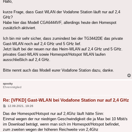
Hallo,
kurze Frage, dass Gast WLAN der Vodafone Station läuft nur auf 2,4
GHz?
Habe hier das Modell CGA6444VF, allerdings heute den Homespot
zusätzlich aktiviert.
Ich bin mir sehr sicher, dass zumindest bei der TG3442DE das private
Gast-WLAN noch auf 2,4 GHz und 5 GHz lief.
Jetzt läuft bei der neuen nur das Heim-WLAN auf 2,4 GHz und 5 GHz.
privates Gast-WLAN sowie Homespot/Hotspot WLAN laufen
ausschließlich auf 2,4 GHz.
Bitte nennt auch das Modell eurer Vodafone Station dazu, danke.
spooky
Ehrenmitglied
Re: [VFKD] Gast-WLAN bei Vodafone Station nur auf 2,4 GHz
Beitrag
12.09.2021, 19:26
Das der Homespot/Hotspot nur auf 2,4Ghz läuft hätte Sinn:
Einmal wegen der nur niedrigen Geschwindigkeit die ja Max bei 10 Mbit/s
im Download beträgt, wenn man sich im Homespot/Hotspot befindet,
zum zweiten wegen der höheren Reichweite von 2,4Ghz