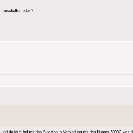
freischalten oder ?
a und da läuft bei mir das Sky Abo in Verbindung mit den Humax 3000C was d