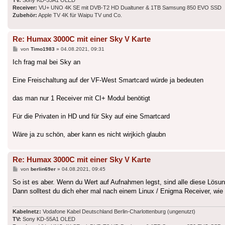
TV:
Sony KD-55A1 OLED
Receiver:
VU+ UNO 4K SE mit DVB-T2 HD Dualtuner & 1TB Samsung 850 EVO SSD
Zubehör:
Apple TV 4K für Waipu TV und Co.
Re: Humax 3000C mit einer Sky V Karte
Beitrag
von
Timo1983
»
04.08.2021, 09:31
Ich frag mal bei Sky an
Eine Freischaltung auf der VF-West Smartcard würde ja bedeuten
das man nur 1 Receiver mit CI+ Modul benötigt
Für die Privaten in HD und für Sky auf eine Smartcard
Wäre ja zu schön, aber kann es nicht wirjkich glaubn
Re: Humax 3000C mit einer Sky V Karte
Beitrag
von
berlin69er
»
04.08.2021, 09:45
So ist es aber. Wenn du Wert auf Aufnahmen legst, sind alle diese Lösung
Dann solltest du dich eher mal nach einem Linux / Enigma Receiver, w
Kabelnetz:
Vodafone Kabel Deutschland Berlin-Charlottenburg (ungenutzt)
TV:
Sony KD-55A1 OLED