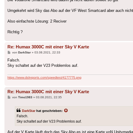
Umgekehrt wird Sky das Abo auf der VF West Smartcard aber auch nicht 
Also einfachste Lösung: 2 Reciver
Richtig ?
Re: Humax 3000C mit einer Sky V Karte
Beitrag
von
DarkStar
»
03.08.2021, 22:33
Falsch.
Sky schaltet auf der V23 Problemlos auf.
https://www.dslreports.com/speedtest/4177775.png
Re: Humax 3000C mit einer Sky V Karte
Beitrag
von
Timo1983
»
03.08.2021, 22:35
DarkStar
hat geschrieben:
Falsch.
Sky schaltet auf der V23 Problemlos auf.
Auf der V Karte läuft doch das Sky Abo es ist eine Karte voN Unitymedi