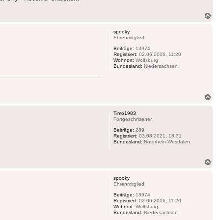
Na
ob
spooky
Ehrenmitglied
Beiträge:
13974
Registriert:
02.06.2006, 11:20
Wohnort:
Wolfsburg
Bundesland:
Niedersachsen
Na
ob
Timo1983
Fortgeschrittener
Beiträge:
289
Registriert:
03.08.2021, 18:31
Bundesland:
Nordrhein-Westfalen
Na
ob
spooky
Ehrenmitglied
Beiträge:
13974
Registriert:
02.06.2006, 11:20
Wohnort:
Wolfsburg
Bundesland:
Niedersachsen