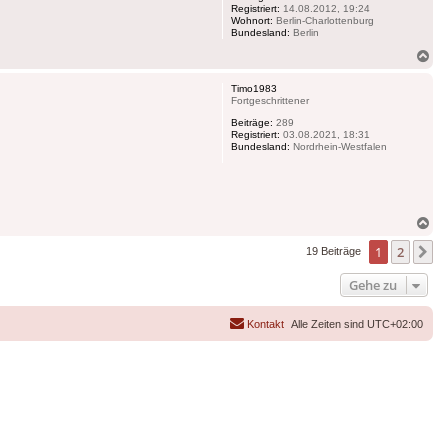
Registriert:
14.08.2012, 19:24
Wohnort:
Berlin-Charlottenburg
Bundesland:
Berlin
Na
ob
Timo1983
Fortgeschrittener
Beiträge:
289
Registriert:
03.08.2021, 18:31
Bundesland:
Nordrhein-Westfalen
Na
ob
1
2
N
19 Beiträge
Gehe zu
Kontakt
Alle Zeiten sind
UTC+02:00