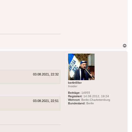
Na
ob
03.08.2021, 22:32
berlin69er
Insider
Beiträge:
14955
Registriert:
14.08.2012, 19:24
Wohnort:
Berlin-Charlottenburg
03.08.2021, 22:51
Bundesland:
Berlin