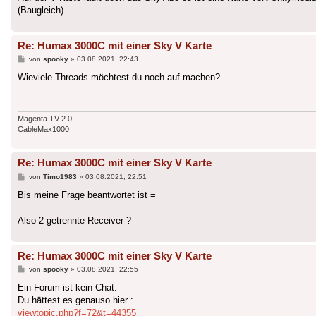
(Baugleich)
Re: Humax 3000C mit einer Sky V Karte
Beitrag
von
spooky
»
03.08.2021, 22:43
Wieviele Threads möchtest du noch auf machen?
Magenta TV 2.0
CableMax1000
Re: Humax 3000C mit einer Sky V Karte
Beitrag
von
Timo1983
»
03.08.2021, 22:51
Bis meine Frage beantwortet ist =
Also 2 getrennte Receiver ?
Re: Humax 3000C mit einer Sky V Karte
Beitrag
von
spooky
»
03.08.2021, 22:55
Ein Forum ist kein Chat.
Du hättest es genauso hier :
viewtopic.php?f=72&t=44355