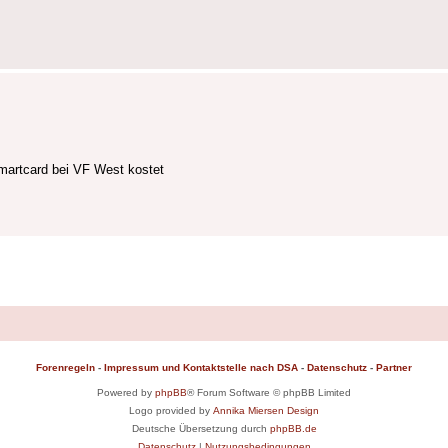
martcard bei VF West kostet
Forenregeln
-
Impressum und Kontaktstelle nach DSA
-
Datenschutz
-
Partner
Powered by
phpBB
® Forum Software © phpBB Limited
Logo provided by
Annika Miersen Design
Deutsche Übersetzung durch
phpBB.de
Datenschutz
|
Nutzungsbedingungen