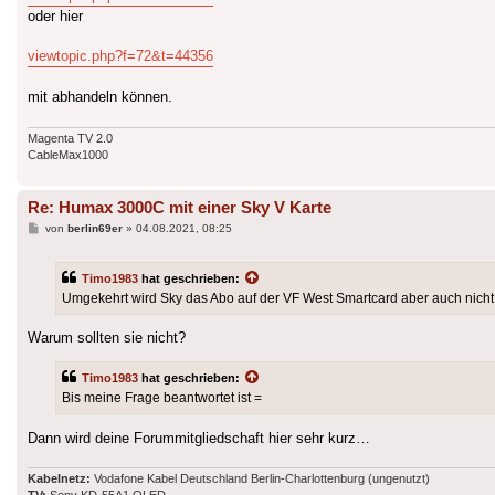
oder hier
viewtopic.php?f=72&t=44356
mit abhandeln können.
Magenta TV 2.0
CableMax1000
Re: Humax 3000C mit einer Sky V Karte
Beitrag
von
berlin69er
»
04.08.2021, 08:25
Timo1983
hat geschrieben:
Umgekehrt wird Sky das Abo auf der VF West Smartcard aber auch nicht 
Warum sollten sie nicht?
Timo1983
hat geschrieben:
Bis meine Frage beantwortet ist =
Dann wird deine Forummitgliedschaft hier sehr kurz…
Kabelnetz:
Vodafone Kabel Deutschland Berlin-Charlottenburg (ungenutzt)