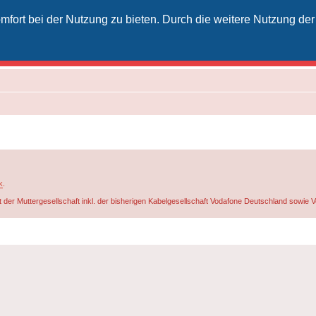
fort bei der Nutzung zu bieten. Durch die weitere Nutzung der
izielles Vodafone-Kabel-Forum
unkt für Kabelkunden von Vodafone - von Kunden für Kunden
k
.
t der Muttergesellschaft inkl. der bisherigen Kabelgesellschaft Vodafone Deutschland sowie