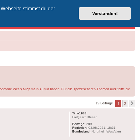
 Webseite stimmst du der
Vodafone-Kabel-Helpdesk
Verstanden!
 Vodafone West)
allgemein
zu tun haben. Für alle spezifischeren Themen nutzt bitte die
1
2
N
19 Beiträge
Timo1983
Fortgeschrittener
Beiträge:
289
Registriert:
03.08.2021, 18:31
Bundesland:
Nordrhein-Westfalen