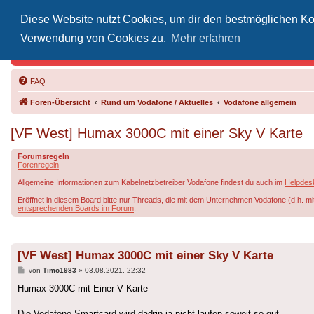
Diese Website nutzt Cookies, um dir den bestmöglichen Kom
Inoff
Verwendung von Cookies zu.
Mehr erfahren
Der Treffp
FAQ
Foren-Übersicht
Rund um Vodafone / Aktuelles
Vodafone allgemein
[VF West] Humax 3000C mit einer Sky V Karte
Forumsregeln
Forenregeln
Allgemeine Informationen zum Kabelnetzbetreiber Vodafone findest du auch im
Helpdes
Eröffnet in diesem Board bitte nur Threads, die mit dem Unternehmen Vodafone (d.h. mi
entsprechenden Boards im Forum
.
[VF West] Humax 3000C mit einer Sky V Karte
Beitrag
von
Timo1983
»
03.08.2021, 22:32
Humax 3000C mit Einer V Karte
Die Vodafone Smartcard wird dadrin ja nicht laufen soweit so gut