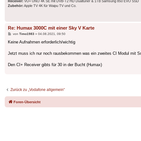
Receiver:
VU+ UNO 4K SE mit DVB-T2 HD Dualtuner & 1TB Samsung 850 EVO SSD
Zubehör:
Apple TV 4K für Waipu TV und Co.
Re: Humax 3000C mit einer Sky V Karte
Beitrag
von
Timo1983
»
04.08.2021, 09:50
Keine Aufnahmen erforderlich/wichtig
Jetzt muss ich nur noch rausbekommen was ein zweites CI Modul mit S
Den CI+ Receiver gibts für 30 in der Bucht (Humax)
Zurück zu „Vodafone allgemein“
Foren-Übersicht