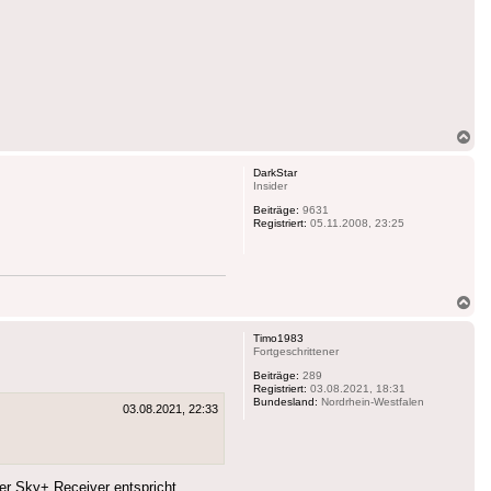
Na
ob
DarkStar
Insider
Beiträge:
9631
Registriert:
05.11.2008, 23:25
Na
ob
Timo1983
Fortgeschrittener
Beiträge:
289
Registriert:
03.08.2021, 18:31
Bundesland:
Nordrhein-Westfalen
03.08.2021, 22:33
er Sky+ Receiver entspricht