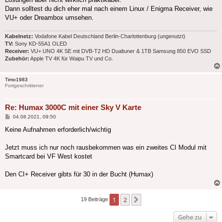
Dann solltest du dich eher mal nach einem Linux / Enigma Receiver, wie
VU+ oder Dreambox umsehen.
Kabelnetz:
Vodafone Kabel Deutschland Berlin-Charlottenburg (ungenutzt)
TV:
Sony KD-55A1 OLED
Receiver:
VU+ UNO 4K SE mit DVB-T2 HD Dualtuner & 1TB Samsung 850 EVO SSD
Zubehör:
Apple TV 4K für Waipu TV und Co.
Timo1983
Fortgeschrittener
Re: Humax 3000C mit einer Sky V Karte
Beitrag
04.08.2021, 09:50
Keine Aufnahmen erforderlich/wichtig
Jetzt muss ich nur noch rausbekommen was ein zweites CI Modul mit
Smartcard bei VF West kostet
Den CI+ Receiver gibts für 30 in der Bucht (Humax)
1
2
Nächste
19 Beiträge
Gehe zu