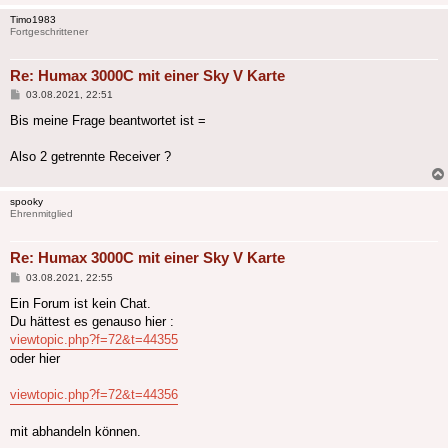
Timo1983
Fortgeschrittener
Re: Humax 3000C mit einer Sky V Karte
Beitrag
03.08.2021, 22:51
Bis meine Frage beantwortet ist =
Also 2 getrennte Receiver ?
spooky
Ehrenmitglied
Re: Humax 3000C mit einer Sky V Karte
Beitrag
03.08.2021, 22:55
Ein Forum ist kein Chat.
Du hättest es genauso hier :
viewtopic.php?f=72&t=44355
oder hier
viewtopic.php?f=72&t=44356
mit abhandeln können.