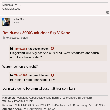
Magenta TV 2.0
CableMax1000
berlin69er
Insider
Re: Humax 3000C mit einer Sky V Karte
Beitrag
04.08.2021, 08:25
Timo1983
hat geschrieben:
Umgekehrt wird Sky das Abo auf der VF West Smartcard aber auch
nicht freischalten oder ?
Warum sollten sie nicht?
Timo1983
hat geschrieben:
Bis meine Frage beantwortet ist =
Dann wird deine Forummitgliedschaft hier sehr kurz…
Kabelnetz:
Vodafone Kabel Deutschland Berlin-Charlottenburg (ungenutzt)
TV:
Sony KD-55A1 OLED
Receiver:
VU+ UNO 4K SE mit DVB-T2 HD Dualtuner & 1TB Samsung 850 EVO SSD
Zubehör:
Apple TV 4K für Waipu TV und Co.