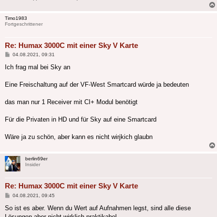
Timo1983
Fortgeschrittener
Re: Humax 3000C mit einer Sky V Karte
Beitrag
04.08.2021, 09:31
Ich frag mal bei Sky an
Eine Freischaltung auf der VF-West Smartcard würde ja bedeuten
das man nur 1 Receiver mit CI+ Modul benötigt
Für die Privaten in HD und für Sky auf eine Smartcard
Wäre ja zu schön, aber kann es nicht wirjkich glaubn
berlin69er
Insider
Re: Humax 3000C mit einer Sky V Karte
Beitrag
04.08.2021, 09:45
So ist es aber. Wenn du Wert auf Aufnahmen legst, sind alle diese
Lösungen aber nicht wirklich praktikabel.