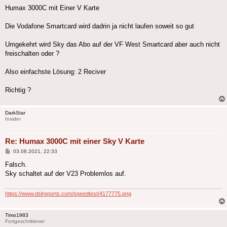
Humax 3000C mit Einer V Karte
Die Vodafone Smartcard wird dadrin ja nicht laufen soweit so gut
Umgekehrt wird Sky das Abo auf der VF West Smartcard aber auch nicht
freischalten oder ?
Also einfachste Lösung: 2 Reciver
Richtig ?
DarkStar
Insider
Re: Humax 3000C mit einer Sky V Karte
Beitrag
03.08.2021, 22:33
Falsch.
Sky schaltet auf der V23 Problemlos auf.
https://www.dslreports.com/speedtest/4177775.png
Timo1983
Fortgeschrittener