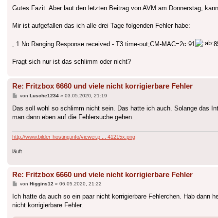
Gutes Fazit. Aber laut den letzten Beitrag von AVM am Donnerstag, kan
Mir ist aufgefallen das ich alle drei Tage folgenden Fehler habe:
„ 1 No Ranging Response received - T3 time-out;CM-MAC=2c:91
8
Fragt sich nur ist das schlimm oder nicht?
Re: Fritzbox 6660 und viele nicht korrigierbare Fehler
Beitrag
von
Lusche1234
»
03.05.2020, 21:19
Das soll wohl so schlimm nicht sein. Das hatte ich auch. Solange das In
man dann eben auf die Fehlersuche gehen.
http://www.bilder-hosting.info/viewer.p ... 41215x.png
läuft
Re: Fritzbox 6660 und viele nicht korrigierbare Fehler
Beitrag
von
Higgins12
»
06.05.2020, 21:22
Ich hatte da auch so ein paar nicht korrigierbare Fehlerchen. Hab dann 
nicht korrigierbare Fehler.