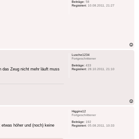
Beiträge:
58
Registriert:
10.08.2011, 21:27
Na
ob
Lusche1234
Fortgeschrittener
Beiträge:
433
nn das Zeug nicht mehr läuft muss
Registriert:
28.10.2011, 21:10
Na
ob
Higgins12
Fortgeschrittener
Beiträge:
192
t etwas höher und (noch) keine
Registriert:
05.08.2011, 10:33