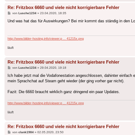
Re: Fritzbox 6660 und viele nicht korrigierbare Fehler
Beitrag
von
Lusche1234
»
23.04.2020, 18:35
Und was hat das für Auswirkungen? Bei mir kommt das ständig in den L
http://www.bilder-hosting.info/viewer.p ... 41215x.png
läuft
Re: Fritzbox 6660 und viele nicht korrigierbare Fehler
Beitrag
von
Lusche1234
»
29.04.2020, 19:18
Ich habe jetzt mal die Vodafonestation angeschlossen, dahinter einfach e
mein Sprachchat auf Steam geht wieder (der ging vorher gar nicht).
Fazit: Die 6660 braucht wirklich ganz dringend ein paar Updates.
http://www.bilder-hosting.info/viewer.p ... 41215x.png
läuft
Re: Fritzbox 6660 und viele nicht korrigierbare Fehler
Beitrag
von
clank1984
»
02.05.2020, 23:50