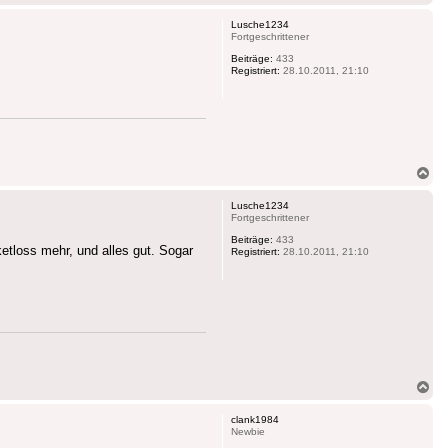
ob
Lusche1234
Fortgeschrittener
Beiträge:
433
Registriert:
28.10.2011, 21:10
Na
ob
Lusche1234
Fortgeschrittener
Beiträge:
433
ketloss mehr, und alles gut. Sogar
Registriert:
28.10.2011, 21:10
Na
ob
clank1984
Newbie