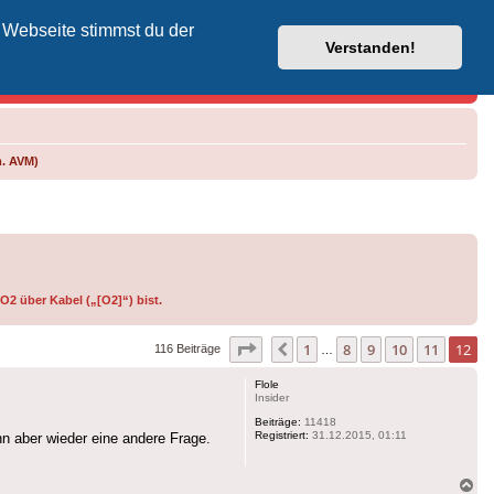
 Webseite stimmst du der
Vodafone-Kabel-Helpdesk
Verstanden!
m. AVM)
O2 über Kabel („[O2]“) bist.
Seite
12
von
12
1
8
9
10
11
12
Vorherige
116 Beiträge
…
Flole
Insider
Beiträge:
11418
Registriert:
31.12.2015, 01:11
nn aber wieder eine andere Frage.
Na