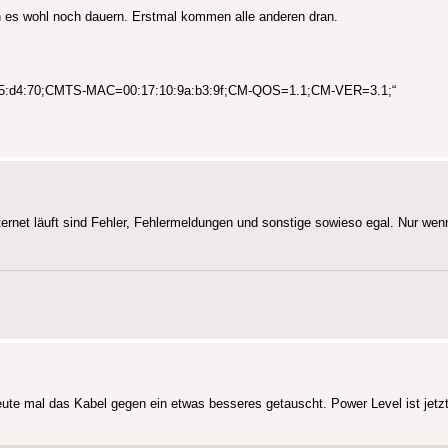
n es wohl noch dauern. Erstmal kommen alle anderen dran.
5:d4:70;CMTS-MAC=00:17:10:9a:b3:9f;CM-QOS=1.1;CM-VER=3.1;“
ternet läuft sind Fehler, Fehlermeldungen und sonstige sowieso egal. Nur we
heute mal das Kabel gegen ein etwas besseres getauscht. Power Level ist jetz