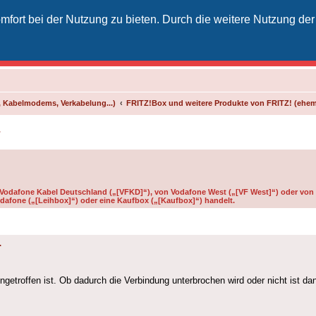
fort bei der Nutzung zu bieten. Durch die weitere Nutzung der
izielles Vodafone-Kabel-Forum
unkt für Kabelkunden von Vodafone - von Kunden für Kunden
 Kabelmodems, Verkabelung...)
FRITZ!Box und weitere Produkte von FRITZ! (ehe
r
n Vodafone Kabel Deutschland („[VFKD]“), von Vodafone West („[VF West]“) oder von 
dafone („[Leihbox]“) oder eine Kaufbox („[Kaufbox]“) handelt.
r
ngetroffen ist. Ob dadurch die Verbindung unterbrochen wird oder nicht ist da