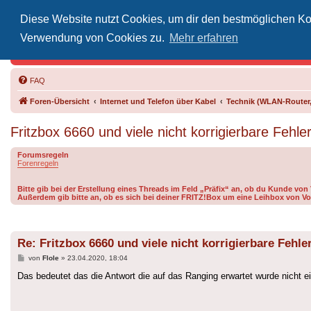
Diese Website nutzt Cookies, um dir den bestmöglichen Kom
Inoff
Verwendung von Cookies zu.
Mehr erfahren
Der Treffp
FAQ
Foren-Übersicht
Internet und Telefon über Kabel
Technik (WLAN-Router,
Fritzbox 6660 und viele nicht korrigierbare Fehle
Forumsregeln
Forenregeln
Bitte gib bei der Erstellung eines Threads im Feld „Präfix“ an, ob du Kunde vo
Außerdem gib bitte an, ob es sich bei deiner FRITZ!Box um eine Leihbox von Vo
Re: Fritzbox 6660 und viele nicht korrigierbare Fehle
Beitrag
von
Flole
»
23.04.2020, 18:04
Das bedeutet das die Antwort die auf das Ranging erwartet wurde nicht ei