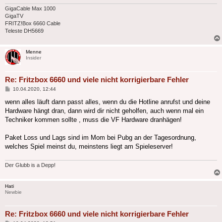
GigaCable Max 1000
GigaTV
FRITZ!Box 6660 Cable
Teleste DH5669
Menne
Insider
Re: Fritzbox 6660 und viele nicht korrigierbare Fehler
Beitrag
10.04.2020, 12:44
wenn alles läuft dann passt alles, wenn du die Hotline anrufst und deine
Hardware hängt dran, dann wird dir nicht geholfen, auch wenn mal ein
Techniker kommen sollte , muss die VF Hardware dranhägen!
Paket Loss und Lags sind im Mom bei Pubg an der Tagesordnung,
welches Spiel meinst du, meinstens liegt am Spieleserver!
Der Glubb is a Depp!
Hati
Newbie
Re: Fritzbox 6660 und viele nicht korrigierbare Fehler