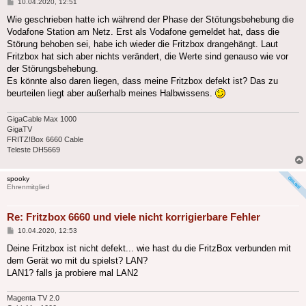
Beitrag
10.04.2020, 12:51
Wie geschrieben hatte ich während der Phase der Stötungsbehebung die
Vodafone Station am Netz. Erst als Vodafone gemeldet hat, dass die
Störung behoben sei, habe ich wieder die Fritzbox drangehängt. Laut
Fritzbox hat sich aber nichts verändert, die Werte sind genauso wie vor
der Störungsbehebung.
Es könnte also daren liegen, dass meine Fritzbox defekt ist? Das zu
beurteilen liegt aber außerhalb meines Halbwissens.
GigaCable Max 1000
GigaTV
FRITZ!Box 6660 Cable
Teleste DH5669
spooky
Ehrenmitglied
Re: Fritzbox 6660 und viele nicht korrigierbare Fehler
Beitrag
10.04.2020, 12:53
Deine Fritzbox ist nicht defekt... wie hast du die FritzBox verbunden mit
dem Gerät wo mit du spielst? LAN?
LAN1? falls ja probiere mal LAN2
Magenta TV 2.0