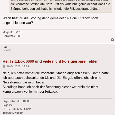
die Vodafone Station am Netz. Erst als Vodafone gemeldet hat, dass die
Störung behoben sei, habe ich wieder die Fritzbox drangehängt.
Wann hast du die Störung denn gemeldet? Als die Fritzbox noch
angeschlossen war?
Magenta TV 2.0
CableMax1000
Hati
Newbie
Re: Fritzbox 6660 und viele nicht korrigierbare Fehler
Beitrag
10.04.2020, 13:39
Nein, ich hatte vorher die Vodafone Station angeschlossen. Damit hatte
ich aber auch schwankende UL und DL. Es gab offensichtlich eine
Netzstörung, die mich betraf.
Allerdings habe ich nach der Behebung dieser weiterhin die nicht
korrigierbaren Fehler mit der Fritzbox.
GigaCable Max 1000
GigaTV
FRITZ!Box 6660 Cable
Teleste DH5669