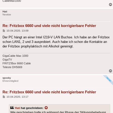
CableMax1000
Hati
Newbie
Re: Fritzbox 6660 und viele nicht korrigierbare Fehler
Beitrag
10.04.2020, 13:09
Der PC hängt an einer Intel I219-V LAN Buchse. Ich habe an der Fritzbox
schon LAN1, 2 und 3 ausprobiert. Auch habe ich schon die Kontakte an
der Fritzbox prophylaktisch mit Alkohol gereinigt.
GigaCable Max 1000
GigaTV
FRITZ!Box 6660 Cable
Teleste DH5669
spooky
Ehrenmitglied
Re: Fritzbox 6660 und viele nicht korrigierbare Fehler
Beitrag
10.04.2020, 13:17
Hati
hat geschrieben:
Wie geschrieben hatte ich während der Phase der Stötungsbehebung