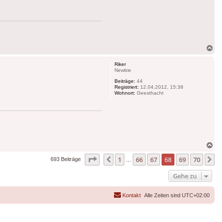
Na
ob
Riker
Newbie
Beiträge:
44
Registriert:
12.04.2012, 15:38
Wohnort:
Geesthacht
Na
ob
Seite
68
von
70
1
66
67
68
69
70
Vorherige
N
693 Beiträge
…
Gehe zu
Kontakt
Alle Zeiten sind
UTC+02:00