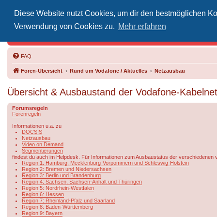
Diese Website nutzt Cookies, um dir den bestmöglichen Kom
Inoff
Verwendung von Cookies zu.
Mehr erfahren
Der Treffp
FAQ
Foren-Übersicht
Rund um Vodafone / Aktuelles
Netzausbau
Übersicht & Ausbaustand der Vodafone-Kabelne
Forumsregeln
Forenregeln
Informationen u.a. zu
DOCSIS
Netzausbau
Video on Demand
Segmentierungen
findest du auch im Helpdesk. Für Informationen zum Ausbaustatus der verschiedenen 
Region 1: Hamburg, Mecklenburg-Vorpommern und Schleswig-Holstein
Region 2: Bremen und Niedersachsen
Region 3: Berlin und Brandenburg
Region 4: Sachsen, Sachsen-Anhalt und Thüringen
Region 5: Nordrhein-Westfalen
Region 6: Hessen
Region 7: Rheinland-Pfalz und Saarland
Region 8: Baden-Württemberg
Region 9: Bayern