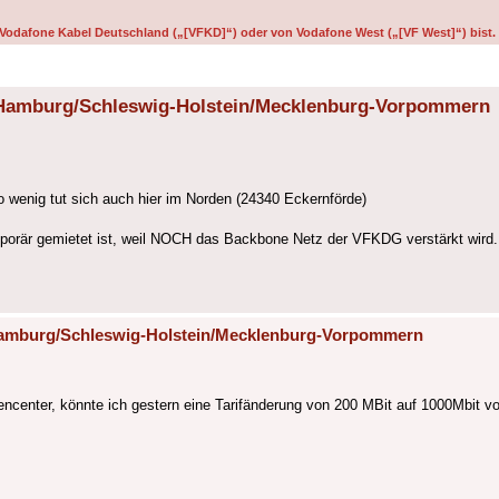
on Vodafone Kabel Deutschland („[VFKD]“) oder von Vodafone West („[VF West]“) bist.
n Hamburg/Schleswig-Holstein/Mecklenburg-Vorpommern
o wenig tut sich auch hier im Norden (24340 Eckernförde)
mporär gemietet ist, weil NOCH das Backbone Netz der VFKDG verstärkt wird.
 Hamburg/Schleswig-Holstein/Mecklenburg-Vorpommern
center, könnte ich gestern eine Tarifänderung von 200 MBit auf 1000Mbit v