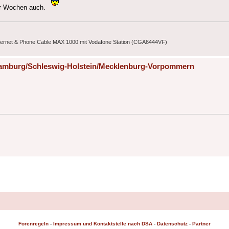
aar Wochen auch.
nternet & Phone Cable MAX 1000 mit Vodafone Station (CGA6444VF)
 Hamburg/Schleswig-Holstein/Mecklenburg-Vorpommern
Forenregeln
-
Impressum und Kontaktstelle nach DSA
-
Datenschutz
-
Partner