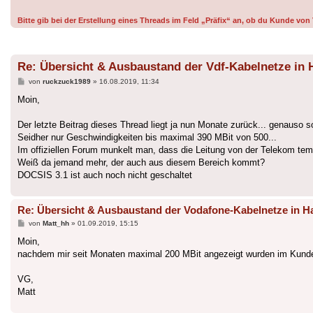
Bitte gib bei der Erstellung eines Threads im Feld „Präfix“ an, ob du Kunde v
Re: Übersicht & Ausbaustand der Vdf-Kabelnetze i
Beitrag
von
ruckzuck1989
»
16.08.2019, 11:34
Moin,
Der letzte Beitrag dieses Thread liegt ja nun Monate zurück... genauso s
Seidher nur Geschwindigkeiten bis maximal 390 MBit von 500...
Im offiziellen Forum munkelt man, dass die Leitung von der Telekom te
Weiß da jemand mehr, der auch aus diesem Bereich kommt?
DOCSIS 3.1 ist auch noch nicht geschaltet
Re: Übersicht & Ausbaustand der Vodafone-Kabelnetze in
Beitrag
von
Matt_hh
»
01.09.2019, 15:15
Moin,
nachdem mir seit Monaten maximal 200 MBit angezeigt wurden im Kunden
VG,
Matt