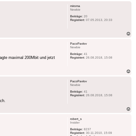
ob
miroma
Newbie
Beiträge:
20
Registriert:
07.05.2013, 20:33
Na
ob
PacoPavlov
Newbie
Beiträge:
41
sagte maximal 200Mbit und jetzt
Registriert:
26.08.2018, 15:08
Na
ob
PacoPavlov
Newbie
Beiträge:
41
Registriert:
26.08.2018, 15:08
ch.
Na
ob
robert_s
Insider
Beiträge:
8237
Registriert:
30.11.2010, 15:09