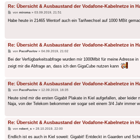
Re: Übersicht & Ausbaustand der Vodafone-Kabelnetze in
Beitrag
von
miroma
»
03.09.2019, 21:51
Habe heute in 21465 Wentorf auch ein Tarifwechsel auf 1000 MBit gemac
Re: Übersicht & Ausbaustand der Vodafone-Kabelnetze in
Beitrag
von
PacoPavlov
»
04.09.2019, 21:02
Bei der Verfügbarkeitsabfrage wurden mir 1000Mbit für meine Adresse in
zeigt mir die Abfrage an, dass ich den GigaCube nutzen kann
Re: Übersicht & Ausbaustand der Vodafone-Kabelnetze in
Beitrag
von
PacoPavlov
»
12.09.2019, 16:35
Heute sind mir die ersten Gigabit Plakate in Kiel aufgefallen, aber leider
Naja, von der Telekom bekommen wir sogar seit einem 3/4 Jahr immer wi
Re: Übersicht & Ausbaustand der Vodafone-Kabelnetze in
Beitrag
von
robert_s
»
28.10.2019, 22:00
Endlich ist es auch in Kiel soweit: Gigabit! Entdeckt in Gaarden und Sch