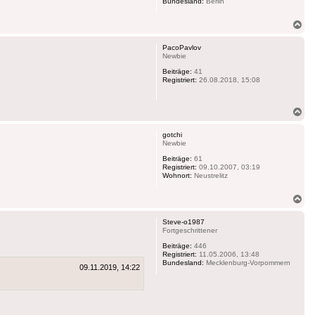
Bundesland:
Berlin
Na
ob
PacoPavlov
Newbie
Beiträge:
41
Registriert:
26.08.2018, 15:08
Na
ob
gotchi
Newbie
Beiträge:
61
Registriert:
09.10.2007, 03:19
Wohnort:
Neustrelitz
Na
ob
Steve-o1987
Fortgeschrittener
Beiträge:
446
Registriert:
11.05.2006, 13:48
Bundesland:
Mecklenburg-Vorpommern
09.11.2019, 14:22