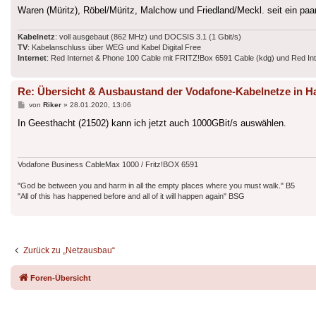
Waren (Müritz), Röbel/Müritz, Malchow und Friedland/Meckl. seit ein p
Kabelnetz
: voll ausgebaut (862 MHz) und DOCSIS 3.1 (1 Gbit/s)
TV
: Kabelanschluss über WEG und Kabel Digital Free
Internet
: Red Internet & Phone 100 Cable mit FRITZ!Box 6591 Cable (kdg) und Red I
Re: Übersicht & Ausbaustand der Vodafone-Kabelnetze in
Beitrag
von
Riker
»
28.01.2020, 13:06
In Geesthacht (21502) kann ich jetzt auch 1000GBit/s auswählen.
Vodafone Business CableMax 1000 / Fritz!BOX 6591
"God be between you and harm in all the empty places where you must walk." B5
"All of this has happened before and all of it will happen again" BSG
Zurück zu „Netzausbau“
Foren-Übersicht