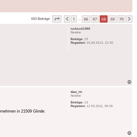
Seite
68
von
70
1
66
67
68
69
70
Vorherige
N
693 Beiträge
…
ruckzuck1989
Newbie
Beiträge:
23
Registriert:
24.09.2013, 21:35
Na
ob
Matt_hh
Newbie
Beiträge:
13
Registriert:
12.05.2011, 09:36
ornehmen in 21509 Glinde.
Na