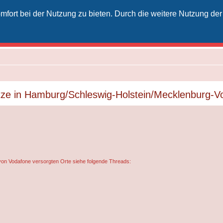
fort bei der Nutzung zu bieten. Durch die weitere Nutzung der
izielles Vodafone-Kabel-Forum
unkt für Kabelkunden von Vodafone - von Kunden für Kunden
tze in Hamburg/Schleswig-Holstein/Mecklenburg-
von Vodafone versorgten Orte siehe folgende Threads: