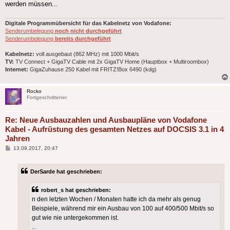
werden müssen...
Digitale Programmübersicht für das Kabelnetz von Vodafone:
Senderumbelegung
noch nicht durchgeführt
Senderumbelegung
bereits durchgeführt
Kabelnetz:
voll ausgebaut (862 MHz) mit 1000 Mbit/s
TV:
TV Connect + GigaTV Cable mit 2x GigaTV Home (Hauptbox + Multiroombox)
Internet:
GigaZuhause 250 Kabel mit FRITZ!Box 6490 (kdg)
Rocko
Fortgeschrittener
Re: Neue Ausbauzahlen und Ausbaupläne von Vodafone
Kabel - Aufrüstung des gesamten Netzes auf DOCSIS 3.1 in 4
Jahren
Beitrag
13.09.2017, 20:47
DerSarde hat geschrieben:
robert_s hat geschrieben:
n den letzten Wochen / Monaten hatte ich da mehr als genug
Beispiele, während mir ein Ausbau von 100 auf 400/500 Mbit/s so
gut wie nie untergekommen ist.
..