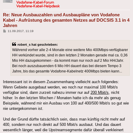
Re: Neue Ausbauzahlen und Ausbaupläne von Vodafone
Kabel - Aufrüstung des gesamten Netzes auf DOCSIS 3.1 in 4
Jahren
Beitrag
11.09.2017, 11:19
robert_s hat geschrieben:
Während vorher alle 2-4 Monate eine weitere Mio 400Mbps-verfügbarer
HH verkündet wurde, sind in den letzten 2 Monaten gerade mal ca. 0,36
Mio HH dazugekommen - da kommt man nur noch auf 2 Mio HH/Jahr.
Bei noch auszubauenden 6 Mio HH dauert das bei diesem Tempo 3
Jahre, bis das gesamte Vodafone-Kabelnetz 400Mbps bieten kann...
Interessant ist in diesem Zusammenhang vielleicht auch folgendes:
Wenn Gebiete ausgebaut werden, wo noch nur maximal 100 Mbit/s
verfügbar sind, dann zurzeit nahezu immer nur auf
200 Mbit/s
, nicht
höher. In den letzten Wochen / Monaten hatte ich da mehr als genug
Beispiele, während mir ein Ausbau von 100 auf 400/500 Mbit/s so gut wie
nie untergekommen ist.
Und der Grund dürfte tatsächlich sein, dass man künftig nicht mehr auf
400, sondern nur noch direkt auf 500 Mbit/s ausbaut. Und das dauert
wesentlich länger, weil die Upstreamsegmente dafür überall verkleinert