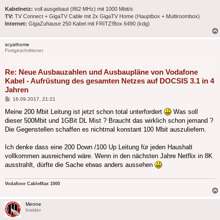
Kabelnetz:
voll ausgebaut (862 MHz) mit 1000 Mbit/s
TV:
TV Connect + GigaTV Cable mit 2x GigaTV Home (Hauptbox + Multiroombox)
Internet:
GigaZuhause 250 Kabel mit FRITZ!Box 6490 (kdg)
scyathome
Fortgeschrittener
Re: Neue Ausbauzahlen und Ausbaupläne von Vodafone
Kabel - Aufrüstung des gesamten Netzes auf DOCSIS 3.1 in 4
Jahren
Beitrag
16.09.2017, 21:21
Meine 200 Mbit Leitung ist jetzt schon total unterfordert
Was soll
dieser 500Mbit und 1GBit DL Mist ? Braucht das wirklich schon jemand ?
Die Gegenstellen schaffen es nichtmal konstant 100 Mbit auszuliefern.
Ich denke dass eine 200 Down /100 Up Leitung für jeden Haushalt
vollkommen ausreichend wäre. Wenn in den nächsten Jahre Netflix in 8K
ausstrahlt, dürfte die Sache etwas anders aussehen
Vodafone CableMax 1000
Menne
Insider