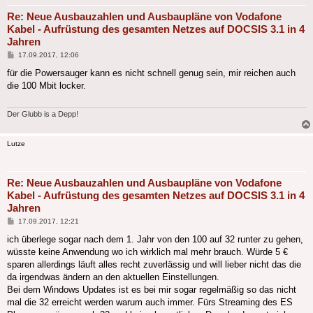
Re: Neue Ausbauzahlen und Ausbaupläne von Vodafone
Kabel - Aufrüstung des gesamten Netzes auf DOCSIS 3.1 in 4
Jahren
Beitrag
17.09.2017, 12:06
für die Powersauger kann es nicht schnell genug sein, mir reichen auch
die 100 Mbit locker.
Der Glubb is a Depp!
Lutze
Re: Neue Ausbauzahlen und Ausbaupläne von Vodafone
Kabel - Aufrüstung des gesamten Netzes auf DOCSIS 3.1 in 4
Jahren
Beitrag
17.09.2017, 12:21
ich überlege sogar nach dem 1. Jahr von den 100 auf 32 runter zu gehen,
wüsste keine Anwendung wo ich wirklich mal mehr brauch. Würde 5 €
sparen allerdings läuft alles recht zuverlässig und will lieber nicht das die
da irgendwas ändern an den aktuellen Einstellungen.
Bei dem Windows Updates ist es bei mir sogar regelmäßig so das nicht
mal die 32 erreicht werden warum auch immer. Fürs Streaming des ES