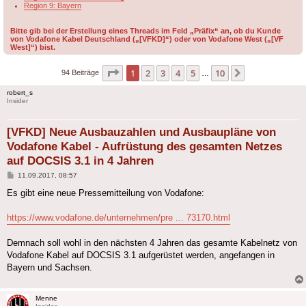
Region 9: Bayern
Bitte gib bei der Erstellung eines Threads im Feld „Präfix“ an, ob du Kunde
von Vodafone Kabel Deutschland („[VFKD]“) oder von Vodafone West („[VF
West]“) bist.
Seite
1
von
10
1
2
3
4
5
10
Nächste
94 Beiträge
…
robert_s
Insider
[VFKD] Neue Ausbauzahlen und Ausbaupläne von
Vodafone Kabel - Aufrüstung des gesamten Netzes
auf DOCSIS 3.1 in 4 Jahren
Beitrag
11.09.2017, 08:57
Es gibt eine neue Pressemitteilung von Vodafone:
https://www.vodafone.de/unternehmen/pre ... 73170.html
Demnach soll wohl in den nächsten 4 Jahren das gesamte Kabelnetz von
Vodafone Kabel auf DOCSIS 3.1 aufgerüstet werden, angefangen in
Bayern und Sachsen.
Menne