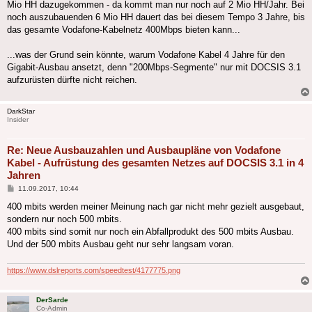
Mio HH dazugekommen - da kommt man nur noch auf 2 Mio HH/Jahr. Bei
noch auszubauenden 6 Mio HH dauert das bei diesem Tempo 3 Jahre, bis
das gesamte Vodafone-Kabelnetz 400Mbps bieten kann...
...was der Grund sein könnte, warum Vodafone Kabel 4 Jahre für den
Gigabit-Ausbau ansetzt, denn "200Mbps-Segmente" nur mit DOCSIS 3.1
aufzurüsten dürfte nicht reichen.
DarkStar
Insider
Re: Neue Ausbauzahlen und Ausbaupläne von Vodafone
Kabel - Aufrüstung des gesamten Netzes auf DOCSIS 3.1 in 4
Jahren
Beitrag
11.09.2017, 10:44
400 mbits werden meiner Meinung nach gar nicht mehr gezielt ausgebaut,
sondern nur noch 500 mbits.
400 mbits sind somit nur noch ein Abfallprodukt des 500 mbits Ausbau.
Und der 500 mbits Ausbau geht nur sehr langsam voran.
https://www.dslreports.com/speedtest/4177775.png
DerSarde
Co-Admin