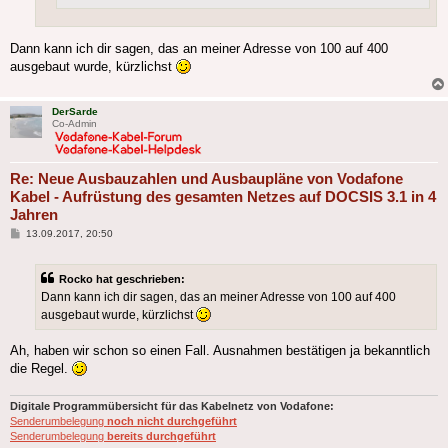
Dann kann ich dir sagen, das an meiner Adresse von 100 auf 400
ausgebaut wurde, kürzlichst
DerSarde
Co-Admin
Re: Neue Ausbauzahlen und Ausbaupläne von Vodafone
Kabel - Aufrüstung des gesamten Netzes auf DOCSIS 3.1 in 4
Jahren
Beitrag
13.09.2017, 20:50
Rocko hat geschrieben:
Dann kann ich dir sagen, das an meiner Adresse von 100 auf 400
ausgebaut wurde, kürzlichst
Ah, haben wir schon so einen Fall. Ausnahmen bestätigen ja bekanntlich
die Regel.
Digitale Programmübersicht für das Kabelnetz von Vodafone:
Senderumbelegung
noch nicht durchgeführt
Senderumbelegung
bereits durchgeführt