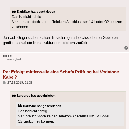
DarkStar hat geschrieben:
Das ist nicht richtig.
Man braucht doch keinen Telekom Anschluss um 1&1 oder O2...nutzen
zu können.
Je nach Gegend aber schon. In vielen gerade schwächeren Gebieten
greift man auf die Infrastruktur der Telekom zurück.
spooky
Ehrenmitglied
Re: Erfolgt mittlerweile eine Schufa Prüfung bei Vodafone
Kabel?
Beitrag
27.12.2015, 21:33
kerberos hat geschrieben:
DarkStar hat geschrieben:
Das ist nicht richtig.
Man braucht doch keinen Telekom Anschluss um 1&1 oder
O2...nutzen zu können.