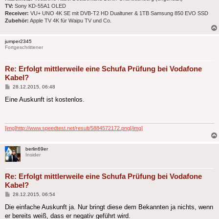
TV:
Sony KD-55A1 OLED
Receiver:
VU+ UNO 4K SE mit DVB-T2 HD Dualtuner & 1TB Samsung 850 EVO SSD
Zubehör:
Apple TV 4K für Waipu TV und Co.
jumper2345
Fortgeschrittener
Re: Erfolgt mittlerweile eine Schufa Prüfung bei Vodafone
Kabel?
Beitrag
28.12.2015, 06:48
Eine Auskunft ist kostenlos.
[img]http://www.speedtest.net/result/5884572172.png[/img]
berlin69er
Insider
Re: Erfolgt mittlerweile eine Schufa Prüfung bei Vodafone
Kabel?
Beitrag
28.12.2015, 06:54
Die einfache Auskunft ja. Nur bringt diese dem Bekannten ja nichts, wenn
er bereits weiß, dass er negativ geführt wird.