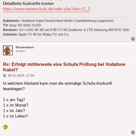
Detaillierte Auskünfte kosten:
https://www.meineschufa.de/index.php?site=11_3
Kabelnetz:
Vodafone Kabel Deutschland Berlin-Charlottenburg (ungenutzt)
TV:
Sony KD-55A1 OLED
Receiver:
VU+ UNO 4K SE mit DVB-T2 HD Dualtuner & 1TB Samsung 850 EVO SSD
Zubehör:
Apple TV 4K für Waipu TV und Co.
Besserwisser
Insider
Re: Erfolgt mittlerweile eine Schufa Prüfung bei Vodafone
Kabel?
Beitrag
28.12.2015, 17:56
In welchem Abstand kann man die einmalige Schufa-Auskunft
beantragen?
1 x am Tag?
1 x im Monat?
1 x im Jahr?
1 x im Leben?