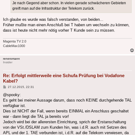
Je nach Gegend aber schon. In vielen gerade schwächeren Gebieten
greift man auf die Infrastruktur der Telekom zurück.
Ich glaube es wurde was falsch verstanden, von beiden...
Früher mußte man einen Anschluß bei T haben um wechseln zu können,
dass ist heute nicht mehr nötig vorher T Kunde sein zu müssen.
Magenta TV 2.0
CableMax1000
reneromann
Insider
Re: Erfolgt mittlerweile eine Schufa Prüfung bei Vodafone
Kabel?
Beitrag
27.12.2015, 22:31
@spooky:
Es geht bei meiner Aussage darum, dass noch KEINE durchgehende TAL
verfügbar ist.
Dies ist NICHT der Fall, wenn bereits EINMAL ein Anschluss geschaltet
war - dann liegt die TAL ja bereits vor!
Jedoch wird bei der allerersten Einrichtung, sprich der Erstanschaltung
von der VSt./DSLAM zum Kunden hin, was i.d.R. auch mit Setzen des
APL und der 1. TAE verbunden ist, i.d.R. auf die Telekom verwiesen, da