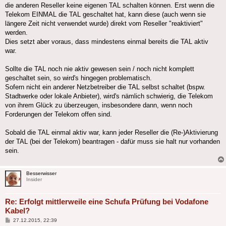
die anderen Reseller keine eigenen TAL schalten können. Erst wenn die
Telekom EINMAL die TAL geschaltet hat, kann diese (auch wenn sie
längere Zeit nicht verwendet wurde) direkt vom Reseller "reaktiviert"
werden.
Dies setzt aber voraus, dass mindestens einmal bereits die TAL aktiv
war.
Sollte die TAL noch nie aktiv gewesen sein / noch nicht komplett
geschaltet sein, so wird's hingegen problematisch.
Sofern nicht ein anderer Netzbetreiber die TAL selbst schaltet (bspw.
Stadtwerke oder lokale Anbieter), wird's nämlich schwierig, die Telekom
von ihrem Glück zu überzeugen, insbesondere dann, wenn noch
Forderungen der Telekom offen sind.
Sobald die TAL einmal aktiv war, kann jeder Reseller die (Re-)Aktivierung
der TAL (bei der Telekom) beantragen - dafür muss sie halt nur vorhanden
sein.
Besserwisser
Insider
Re: Erfolgt mittlerweile eine Schufa Prüfung bei Vodafone
Kabel?
Beitrag
27.12.2015, 22:39