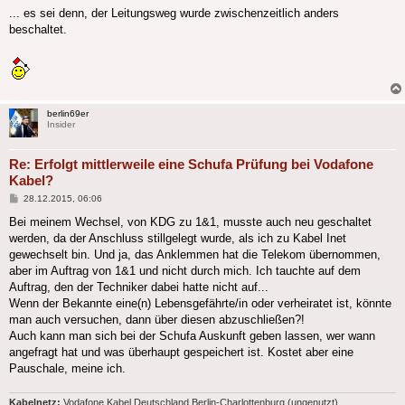
... es sei denn, der Leitungsweg wurde zwischenzeitlich anders
beschaltet.
berlin69er
Insider
Re: Erfolgt mittlerweile eine Schufa Prüfung bei Vodafone
Kabel?
Beitrag
28.12.2015, 06:06
Bei meinem Wechsel, von KDG zu 1&1, musste auch neu geschaltet
werden, da der Anschluss stillgelegt wurde, als ich zu Kabel Inet
gewechselt bin. Und ja, das Anklemmen hat die Telekom übernommen,
aber im Auftrag von 1&1 und nicht durch mich. Ich tauchte auf dem
Auftrag, den der Techniker dabei hatte nicht auf...
Wenn der Bekannte eine(n) Lebensgefährte/in oder verheiratet ist, könnte
man auch versuchen, dann über diesen abzuschließen?!
Auch kann man sich bei der Schufa Auskunft geben lassen, wer wann
angefragt hat und was überhaupt gespeichert ist. Kostet aber eine
Pauschale, meine ich.
Kabelnetz:
Vodafone Kabel Deutschland Berlin-Charlottenburg (ungenutzt)