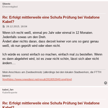
Silverio
Ehrenmitglied
Re: Erfolgt mittlerweile eine Schufa Prüfung bei Vodafone
Kabel?
Beitrag
28.12.2015, 18:04
Wenn ich recht weiß, einmal pro Jahr oder einmal in 12 Monaten.
Jedenfalls sowas um den Dreh.
Ändert aber nichts daran, dass derzeit keiner von uns so ganz genau
weiß, ob nun geprüft wird oder eben nicht.
Ich würde es sonst einfach so machen, einfach mal zu bestellen. Wenn
es dann abgelehnt wird, ist es zwar nicht schön, lässt sich aber nicht
ändern....
Mein Anschluss am Zweitwohnsitz (allerdings bei den lokalen Stadtwerken, die FTTH
bieten):
[img]https://www.speedtest.net/result/2818053949.png[/img]
kabel_fan
Kabelexperte
Re: Erfolgt mittlerweile eine Schufa Prüfung bei Vodafone
Kabel?