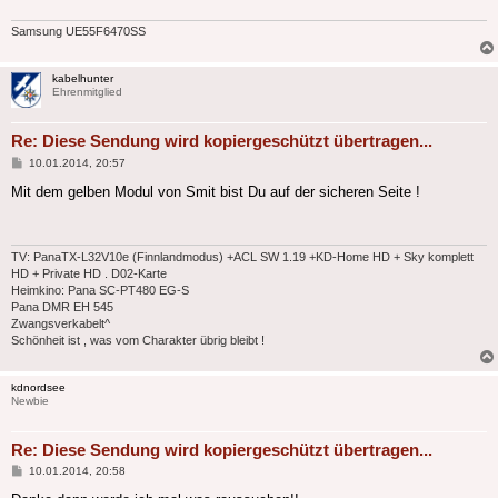
Samsung UE55F6470SS
kabelhunter
Ehrenmitglied
Re: Diese Sendung wird kopiergeschützt übertragen...
Beitrag
10.01.2014, 20:57
Mit dem gelben Modul von Smit bist Du auf der sicheren Seite !
TV: PanaTX-L32V10e (Finnlandmodus) +ACL SW 1.19 +KD-Home HD + Sky komplett
HD + Private HD . D02-Karte
Heimkino: Pana SC-PT480 EG-S
Pana DMR EH 545
Zwangsverkabelt^
Schönheit ist , was vom Charakter übrig bleibt !
kdnordsee
Newbie
Re: Diese Sendung wird kopiergeschützt übertragen...
Beitrag
10.01.2014, 20:58