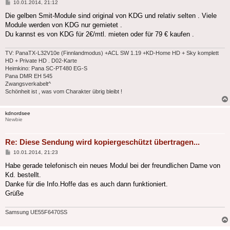
Beitrag
10.01.2014, 21:12
Die gelben Smit-Module sind original von KDG und relativ selten . Viele
Module werden von KDG nur gemietet .
Du kannst es von KDG für 2€/mtl. mieten oder für 79 € kaufen .
TV: PanaTX-L32V10e (Finnlandmodus) +ACL SW 1.19 +KD-Home HD + Sky komplett
HD + Private HD . D02-Karte
Heimkino: Pana SC-PT480 EG-S
Pana DMR EH 545
Zwangsverkabelt^
Schönheit ist , was vom Charakter übrig bleibt !
kdnordsee
Newbie
Re: Diese Sendung wird kopiergeschützt übertragen...
Beitrag
10.01.2014, 21:23
Habe gerade telefonisch ein neues Modul bei der freundlichen Dame von
Kd. bestellt.
Danke für die Info.Hoffe das es auch dann funktioniert.
Grüße
Samsung UE55F6470SS