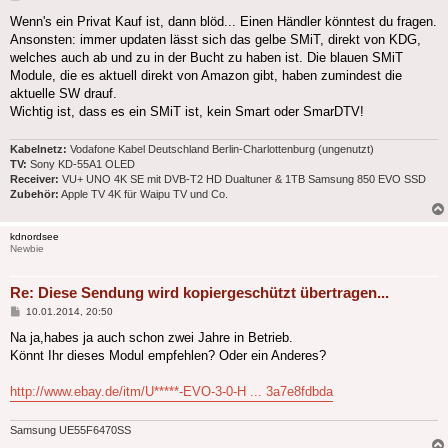
Wenn's ein Privat Kauf ist, dann blöd... Einen Händler könntest du fragen.
Ansonsten: immer updaten lässt sich das gelbe SMiT, direkt von KDG,
welches auch ab und zu in der Bucht zu haben ist. Die blauen SMiT
Module, die es aktuell direkt von Amazon gibt, haben zumindest die
aktuelle SW drauf.
Wichtig ist, dass es ein SMiT ist, kein Smart oder SmarDTV!
Kabelnetz:
Vodafone Kabel Deutschland Berlin-Charlottenburg (ungenutzt)
TV:
Sony KD-55A1 OLED
Receiver:
VU+ UNO 4K SE mit DVB-T2 HD Dualtuner & 1TB Samsung 850 EVO SSD
Zubehör:
Apple TV 4K für Waipu TV und Co.
kdnordsee
Newbie
Re: Diese Sendung wird kopiergeschützt übertragen...
Beitrag
10.01.2014, 20:50
Na ja,habes ja auch schon zwei Jahre in Betrieb.
Könnt Ihr dieses Modul empfehlen? Oder ein Anderes?
http://www.ebay.de/itm/U*****-EVO-3-0-H ... 3a7e8fdbda
Samsung UE55F6470SS