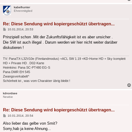
kabelhunter
Ehrenmitglied
Re: Diese Sendung wird kopiergeschützt übertragen...
Beitrag
10.01.2014, 20:53
Prinzipiell schon .Mit der Zukunftsfähigkeit ist es aber unsicher .
Die SW ist auch illegal . Darum werden wir hier nicht weiter darüber
diskutieren !
TV: PanaTX-L32V10e (Finnlandmodus) +ACL SW 1.19 +KD-Home HD + Sky komplett
HD + Private HD . D02-Karte
Heimkino: Pana SC-PT480 EG-S
Pana DMR EH 545
Zwangsverkabelt^
Schönheit ist , was vom Charakter übrig bleibt !
kdnordsee
Newbie
Re: Diese Sendung wird kopiergeschützt übertragen...
Beitrag
10.01.2014, 20:54
Also lieber das gelbe von Smit?
Sorry,hab ja keine Ahnung...