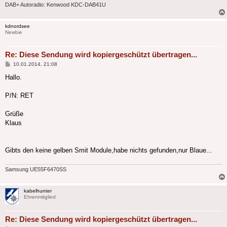
DAB+ Autoradio: Kenwood KDC-DAB41U
kdnordsee
Newbie
Re: Diese Sendung wird kopiergeschützt übertragen...
Beitrag
10.01.2014, 21:08
Hallo.
P/N: RET
Grüße
Klaus
Gibts den keine gelben Smit Module,habe nichts gefunden,nur Blaue...
Samsung UE55F6470SS
kabelhunter
Ehrenmitglied
Re: Diese Sendung wird kopiergeschützt übertragen...