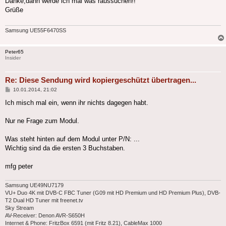
Danke,dann werde ich mal was raussuchen!!
Grüße
Samsung UE55F6470SS
Peter65
Insider
Re: Diese Sendung wird kopiergeschützt übertragen...
Beitrag
10.01.2014, 21:02
Ich misch mal ein, wenn ihr nichts dagegen habt.
Nur ne Frage zum Modul.
Was steht hinten auf dem Modul unter P/N: ...
Wichtig sind da die ersten 3 Buchstaben.
mfg peter
Samsung UE49NU7179
VU+ Duo 4K mit DVB-C FBC Tuner (G09 mit HD Premium und HD Premium Plus), DVB-
T2 Dual HD Tuner mit freenet.tv
Sky Stream
AV-Receiver: Denon AVR-S650H
Internet & Phone: FritzBox 6591 (mit Fritz 8.21), CableMax 1000