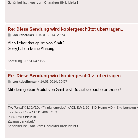
Schönheit ist , was vom Charakter übrig bleibt !
Re: Diese Sendung wird kopiergeschützt übertragen...
Beitrag
von
kdnordsee
»
10.01.2014, 20:54
Also lieber das gelbe von Smit?
Sorry,hab ja keine Ahnung...
Samsung UE55F6470SS
Re: Diese Sendung wird kopiergeschützt übertragen...
Beitrag
von
kabelhunter
»
10.01.2014, 20:57
Mit dem gelben Modul von Smit bist Du auf der sicheren Seite !
TV: PanaTX-L32V10e (Finnlandmodus) +ACL SW 1.19 +KD-Home HD + Sky komplett HD
Heimkino: Pana SC-PT480 EG-S
Pana DMR EH 545
Zwangsverkabelt^
Schönheit ist , was vom Charakter übrig bleibt !