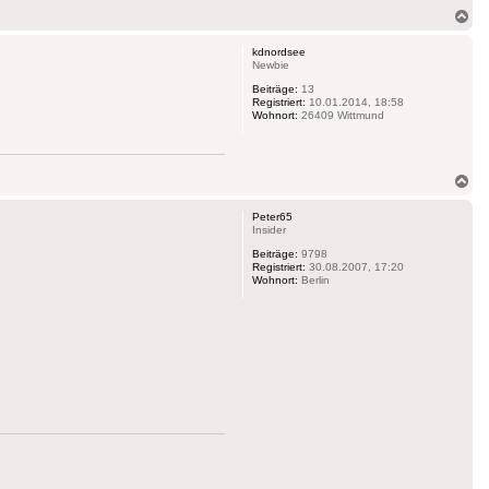
Na
ob
kdnordsee
Newbie
Beiträge:
13
Registriert:
10.01.2014, 18:58
Wohnort:
26409 Wittmund
Na
ob
Peter65
Insider
Beiträge:
9798
Registriert:
30.08.2007, 17:20
Wohnort:
Berlin