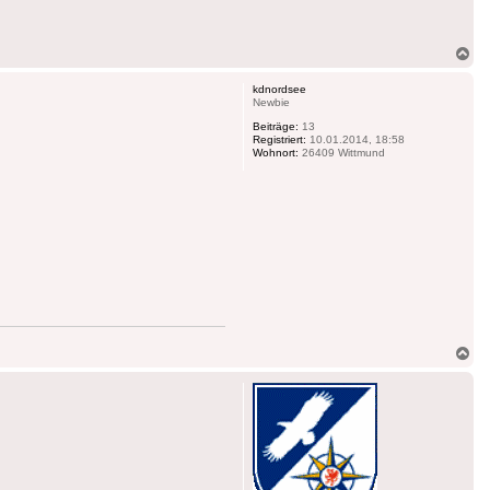
Na
ob
kdnordsee
Newbie
Beiträge:
13
Registriert:
10.01.2014, 18:58
Wohnort:
26409 Wittmund
Na
ob