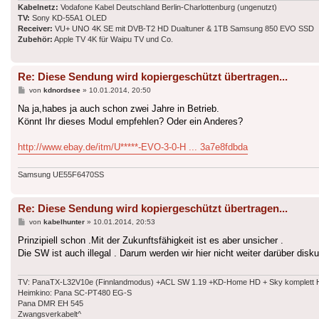
Kabelnetz:
Vodafone Kabel Deutschland Berlin-Charlottenburg (ungenutzt)
TV:
Sony KD-55A1 OLED
Receiver:
VU+ UNO 4K SE mit DVB-T2 HD Dualtuner & 1TB Samsung 850 EVO SSD
Zubehör:
Apple TV 4K für Waipu TV und Co.
Re: Diese Sendung wird kopiergeschützt übertragen...
Beitrag
von
kdnordsee
»
10.01.2014, 20:50
Na ja,habes ja auch schon zwei Jahre in Betrieb.
Könnt Ihr dieses Modul empfehlen? Oder ein Anderes?
http://www.ebay.de/itm/U*****-EVO-3-0-H ... 3a7e8fdbda
Samsung UE55F6470SS
Re: Diese Sendung wird kopiergeschützt übertragen...
Beitrag
von
kabelhunter
»
10.01.2014, 20:53
Prinzipiell schon .Mit der Zukunftsfähigkeit ist es aber unsicher .
Die SW ist auch illegal . Darum werden wir hier nicht weiter darüber disku
TV: PanaTX-L32V10e (Finnlandmodus) +ACL SW 1.19 +KD-Home HD + Sky komplett HD
Heimkino: Pana SC-PT480 EG-S
Pana DMR EH 545
Zwangsverkabelt^