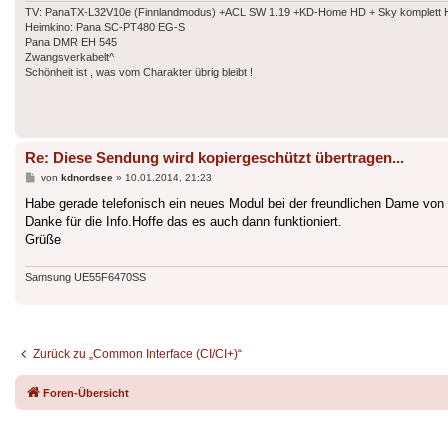
TV: PanaTX-L32V10e (Finnlandmodus) +ACL SW 1.19 +KD-Home HD + Sky komplett HD
Heimkino: Pana SC-PT480 EG-S
Pana DMR EH 545
Zwangsverkabelt^
Schönheit ist , was vom Charakter übrig bleibt !
Re: Diese Sendung wird kopiergeschützt übertragen...
Beitrag
von
kdnordsee
»
10.01.2014, 21:23
Habe gerade telefonisch ein neues Modul bei der freundlichen Dame von K
Danke für die Info.Hoffe das es auch dann funktioniert.
Grüße
Samsung UE55F6470SS
Zurück zu „Common Interface (CI/CI+)“
Foren-Übersicht