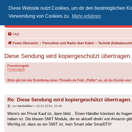
Diese Website nutzt Cookies, um dir den bestmöglichen Kom
Inoff
Verwendung von Cookies zu.
Mehr erfahren
Der Treffp
FAQ
Foren-Übersicht
Fernsehen und Radio über Kabel
Technik (Kabelanschlu
Diese Sendung wird kopiergeschützt übertragen.
Forumsregeln
Forenregeln
Bitte gib bei der Erstellung eines Threads im Feld „Präfix“ an, ob du Kunde v
Re: Diese Sendung wird kopiergeschützt übertragen..
Beitrag
von
berlin69er
»
10.01.2014, 20:48
Wenn's ein Privat Kauf ist, dann blöd... Einen Händler könntest du frag
haben ist. Die blauen SMiT Module, die es aktuell direkt von Amazon gib
Wichtig ist, dass es ein SMiT ist, kein Smart oder SmarDTV!