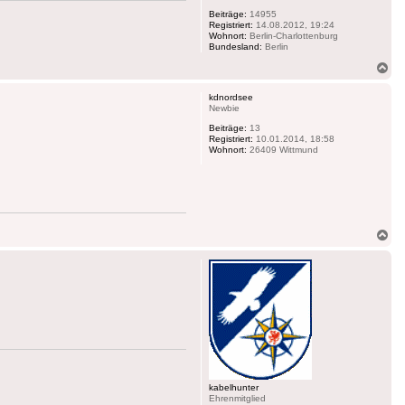
Beiträge:
14955
Registriert:
14.08.2012, 19:24
Wohnort:
Berlin-Charlottenburg
Bundesland:
Berlin
Na
ob
kdnordsee
Newbie
Beiträge:
13
Registriert:
10.01.2014, 18:58
Wohnort:
26409 Wittmund
Na
ob
kabelhunter
Ehrenmitglied