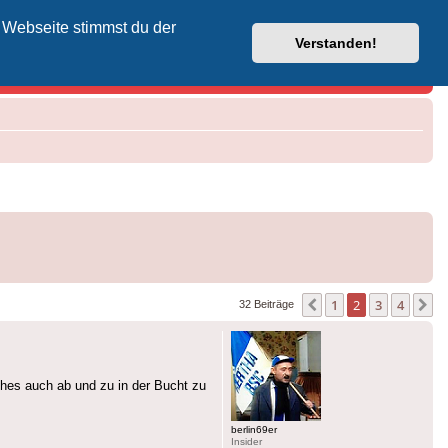
 Webseite stimmst du der
Vodafone-Kabel-Helpdesk
Verstanden!
1
2
3
4
Vorherige
N
32 Beiträge
ches auch ab und zu in der Bucht zu
berlin69er
Insider