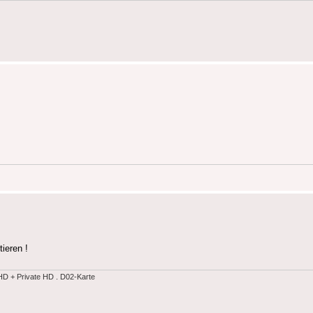
tieren !
 + Private HD . D02-Karte