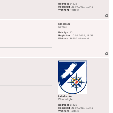
Beiträge:
14623
Registriert:
21.07.2011, 19:41
Wohnort:
Rostock
Na
ob
kdnordsee
Newbie
Beiträge:
13
Registriert:
10.01.2014, 18:58
Wohnort:
26409 Wittmund
Na
ob
kabelhunter
Ehrenmitglied
Beiträge:
14623
Registriert:
21.07.2011, 19:41
Wohnort:
Rostock