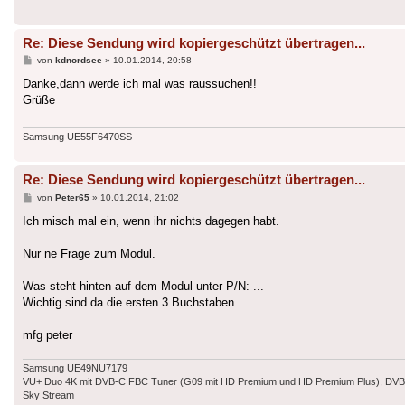
Re: Diese Sendung wird kopiergeschützt übertragen...
Beitrag
von
kdnordsee
»
10.01.2014, 20:58
Danke,dann werde ich mal was raussuchen!!
Grüße
Samsung UE55F6470SS
Re: Diese Sendung wird kopiergeschützt übertragen...
Beitrag
von
Peter65
»
10.01.2014, 21:02
Ich misch mal ein, wenn ihr nichts dagegen habt.
Nur ne Frage zum Modul.
Was steht hinten auf dem Modul unter P/N: ...
Wichtig sind da die ersten 3 Buchstaben.
mfg peter
Samsung UE49NU7179
VU+ Duo 4K mit DVB-C FBC Tuner (G09 mit HD Premium und HD Premium Plus), DVB-T
Sky Stream