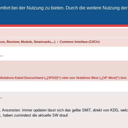
fort bei der Nutzung zu bieten. Durch die weitere Nutzung der
izielles Vodafone-Kabel-Forum
unkt für Kabelkunden von Vodafone - von Kunden für Kunden
ss, Receiver, Module, Smartcards,...)
Common Interface (CI/CI+)
..
on Vodafone Kabel Deutschland („[VFKD]“) oder von Vodafone West („[VF West]“) bist.
.
en. Ansonsten: immer updaten lässt sich das gelbe SMiT, direkt von KDG, wel
t, haben zumindest die aktuelle SW drauf.