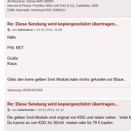
AV-Receiver: Denon AVR-S650H
Internet & Phone: FritzBox 6591 (mit Fritz 8.21), CableMax 1000
DAB+ Autoradio: Kenwood KDC-DAB41U
Re: Diese Sendung wird kopiergeschützt übertragen...
Beitrag
von
kdnordsee
»
10.01.2014, 21:08
Hallo.
P/N: RET
Grüße
Klaus
Gibts den keine gelben Smit Module,habe nichts gefunden,nur Blaue...
Samsung UE55F6470SS
Re: Diese Sendung wird kopiergeschützt übertragen...
Beitrag
von
kabelhunter
»
10.01.2014, 21:12
Die gelben Smit-Module sind original von KDG und relativ selten . Viel
Du kannst es von KDG für 2€/mtl. mieten oder für 79 € kaufen .