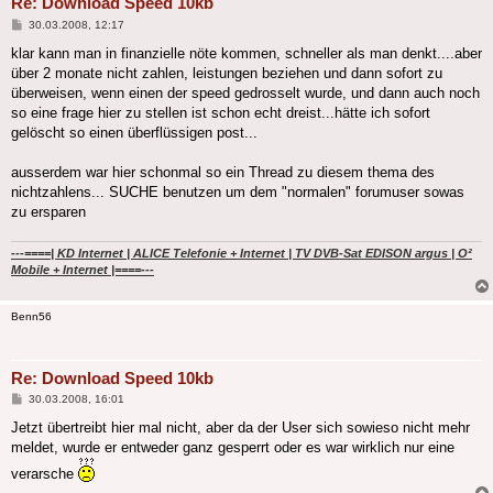
Re: Download Speed 10kb
Beitrag
30.03.2008, 12:17
klar kann man in finanzielle nöte kommen, schneller als man denkt....aber
über 2 monate nicht zahlen, leistungen beziehen und dann sofort zu
überweisen, wenn einen der speed gedrosselt wurde, und dann auch noch
so eine frage hier zu stellen ist schon echt dreist...hätte ich sofort
gelöscht so einen überflüssigen post...
ausserdem war hier schonmal so ein Thread zu diesem thema des
nichtzahlens... SUCHE benutzen um dem "normalen" forumuser sowas
zu ersparen
---====| KD Internet | ALICE Telefonie + Internet | TV DVB-Sat EDISON argus | O²
Mobile + Internet |====---
Benn56
Re: Download Speed 10kb
Beitrag
30.03.2008, 16:01
Jetzt übertreibt hier mal nicht, aber da der User sich sowieso nicht mehr
meldet, wurde er entweder ganz gesperrt oder es war wirklich nur eine
verarsche