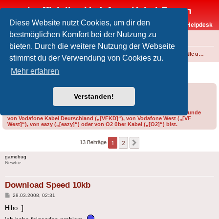
Inoffizielles Vodafone-Kabel-Forum
Diese Website nutzt Cookies, um dir den
Vodafone-Kabel-Helpdesk
bestmöglichen Komfort bei der Nutzung zu
FAQ
bieten. Durch die weitere Nutzung der Webseite
Foren-Übersicht
Internet und Telefon über Kabel
Störungen, Ausfälle und Speedprobleme
stimmst du der Verwendung von Cookies zu.
Download Speed 10kb
Mehr erfahren
Forumsregeln
Forenregeln
Verstanden!
Bitte gib bei der Erstellung eines Threads im Feld „Präfix“ an, ob du Kunde
von Vodafone Kabel Deutschland („[VFKD]“), von Vodafone West („[VF
West]“), von eazy („[eazy]“) oder von O2 über Kabel („[O2]“) bist.
1
2
Nächste
13 Beiträge
gamebug
Newbie
Download Speed 10kb
Beitrag
28.03.2008, 02:31
Hiho :]