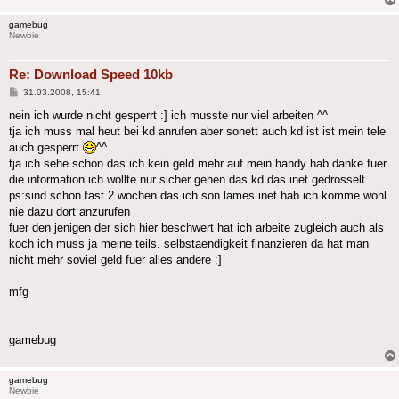
gamebug
Newbie
Re: Download Speed 10kb
Beitrag
31.03.2008, 15:41
nein ich wurde nicht gesperrt :] ich musste nur viel arbeiten ^^
tja ich muss mal heut bei kd anrufen aber sonett auch kd ist ist mein tele
auch gesperrt
^^
tja ich sehe schon das ich kein geld mehr auf mein handy hab danke fuer
die information ich wollte nur sicher gehen das kd das inet gedrosselt.
ps:sind schon fast 2 wochen das ich son lames inet hab ich komme wohl
nie dazu dort anzurufen
fuer den jenigen der sich hier beschwert hat ich arbeite zugleich auch als
koch ich muss ja meine teils. selbstaendigkeit finanzieren da hat man
nicht mehr soviel geld fuer alles andere :]
mfg
gamebug
gamebug
Newbie