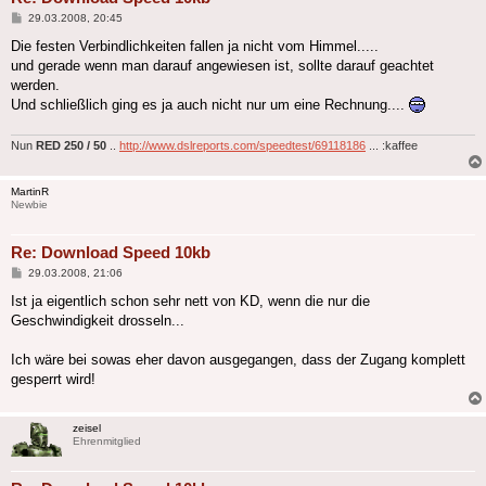
Beitrag
29.03.2008, 20:45
Die festen Verbindlichkeiten fallen ja nicht vom Himmel.....
und gerade wenn man darauf angewiesen ist, sollte darauf geachtet
werden.
Und schließlich ging es ja auch nicht nur um eine Rechnung....
Nun
RED 250 / 50
..
http://www.dslreports.com/speedtest/69118186
... :kaffee
MartinR
Newbie
Re: Download Speed 10kb
Beitrag
29.03.2008, 21:06
Ist ja eigentlich schon sehr nett von KD, wenn die nur die
Geschwindigkeit drosseln...
Ich wäre bei sowas eher davon ausgegangen, dass der Zugang komplett
gesperrt wird!
zeisel
Ehrenmitglied