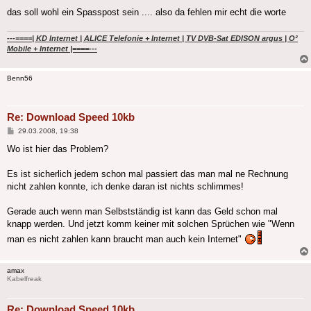
das soll wohl ein Spasspost sein .... also da fehlen mir echt die worte
---====| KD Internet | ALICE Telefonie + Internet | TV DVB-Sat EDISON argus | O²
Mobile + Internet |====---
Benn56
Re: Download Speed 10kb
Beitrag
29.03.2008, 19:38
Wo ist hier das Problem?
Es ist sicherlich jedem schon mal passiert das man mal ne Rechnung
nicht zahlen konnte, ich denke daran ist nichts schlimmes!
Gerade auch wenn man Selbstständig ist kann das Geld schon mal
knapp werden. Und jetzt komm keiner mit solchen Sprüchen wie "Wenn
man es nicht zahlen kann braucht man auch kein Internet"
amax
Kabelfreak
Re: Download Speed 10kb