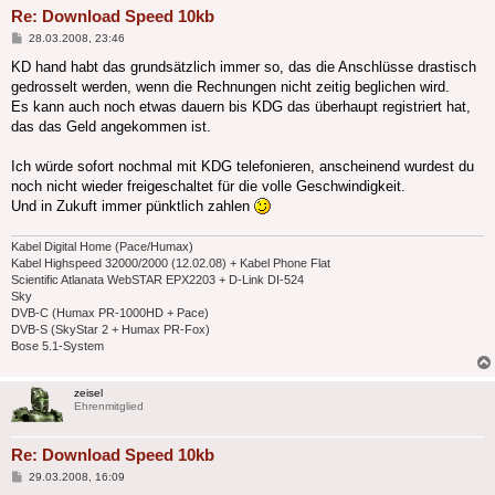
Re: Download Speed 10kb
Beitrag
28.03.2008, 23:46
KD hand habt das grundsätzlich immer so, das die Anschlüsse drastisch
gedrosselt werden, wenn die Rechnungen nicht zeitig beglichen wird.
Es kann auch noch etwas dauern bis KDG das überhaupt registriert hat,
das das Geld angekommen ist.
Ich würde sofort nochmal mit KDG telefonieren, anscheinend wurdest du
noch nicht wieder freigeschaltet für die volle Geschwindigkeit.
Und in Zukuft immer pünktlich zahlen
Kabel Digital Home (Pace/Humax)
Kabel Highspeed 32000/2000 (12.02.08) + Kabel Phone Flat
Scientific Atlanata WebSTAR EPX2203 + D-Link DI-524
Sky
DVB-C (Humax PR-1000HD + Pace)
DVB-S (SkyStar 2 + Humax PR-Fox)
Bose 5.1-System
zeisel
Ehrenmitglied
Re: Download Speed 10kb
Beitrag
29.03.2008, 16:09