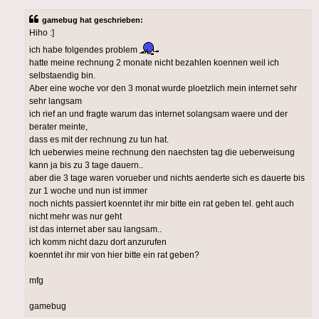
gamebug hat geschrieben:
Hiho :]
ich habe folgendes problem
hatte meine rechnung 2 monate nicht bezahlen koennen weil ich
selbstaendig bin.
Aber eine woche vor den 3 monat wurde ploetzlich mein internet sehr
sehr langsam
ich rief an und fragte warum das internet solangsam waere und der
berater meinte,
dass es mit der rechnung zu tun hat.
Ich ueberwies meine rechnung den naechsten tag die ueberweisung
kann ja bis zu 3 tage dauern..
aber die 3 tage waren vorueber und nichts aenderte sich es dauerte bis
zur 1 woche und nun ist immer
noch nichts passiert koenntet ihr mir bitte ein rat geben tel. geht auch
nicht mehr was nur geht
ist das internet aber sau langsam..
ich komm nicht dazu dort anzurufen
koenntet ihr mir von hier bitte ein rat geben?
mfg
gamebug