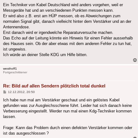
Ein Techniker von Kabel Deutschland wird anders vorgehen, weil er
Messgeräte hat und an verschiedenen Punkten messen kann.
Er wird also z.B. erst am HÜP messen, ob es Abweichungen zum
normalen Signal gibt, danach vielleicht hinter dem Verstärker und an der
Antennendose.
Erst danach wird er irgendwelche Reparaturversuche machen.
Das Echo auf der Leitung könnte ein Hinweis für einen Fehler ausserhalb
des Hauses sein. Ob der aber etwas mit dem anderen Fehler zu tun hat,
ist ungewiss.
Ich würde an deiner Stelle KDG um Hilfe bitten.
westhoff1
Fortgeschrittener
Re: Bild auf allen Sendern plötzlich total dunkel
Beitrag
12.12.2012, 20:50
Ich habe nun mal am Verstärker geschaut und ein gelöstes Kabel
gefunden was zur Ausgleichsschiene führt. Leider hat sich danach keine
Verbesserung eingestellt. Werder nun mal einen Kdg-Techniker kommen
lassen.
Frage: Kann das Problem durch einen defekten Verstärker kommen oder
ist das ausgeschlossen ?